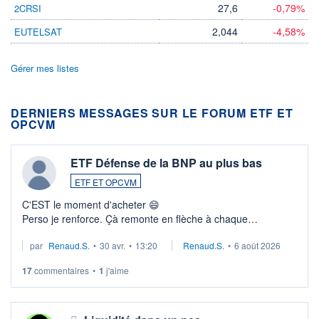
27,6
-0,79%
2CRSI
2,044
-4,58%
EUTELSAT
Gérer mes listes
DERNIERS MESSAGES SUR LE FORUM ETF ET
OPCVM
ETF Défense de la BNP au plus bas
ETF ET OPCVM
C'EST le moment d'acheter 😄​
Perso je renforce. Çà remonte en flèche à chaque
suspission d'accord dans.la guerre du moyen-orient.
par
Renaud.S.
•
30 avr.
•
13:20
Renaud.S.
•
6 août 2026
Investissement long terme tip top pour sa retraite.
LU3 ...
17
commentaires
•
1
j'aime