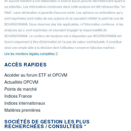
en aucune manière à son élaboration ni exercé aucun pouvoir discrétionnaire quant à
sa sélection. Les informations contenues dans cette analyse ont été retranscrites "en
l'état", sans déclaration ni garantie d'aucune sorte. Les opinions ou estimations qui y
sont exprimées sont celles de ses auteurs et ne sauraient refléter le point de vue de
BOURSORAMA. Sous réserves des lois applicables, ni l'information contenue, ni les
analyses qui y sont exprimées ne sauraient engager la responsabilité de
BOURSORAMA. Le contenu de l'analyse mis à disposition par BOURSORAMA est
fourni uniquement à titre d'information et n'a pas de valeur contractuelle. Il constitue
ainsi une simple aide à la décision dont l'utilisateur conserve l'absolue maîtrise.
Lire les mentions légales complètes
ACCÈS RAPIDES
Accéder au forum ETF et OPCVM
Actualités OPCVM
Points de marché
Indices France
Indices internationaux
Matières premières
SOCIÉTÉS DE GESTION LES PLUS
RECHERCHÉES / CONSULTÉES *