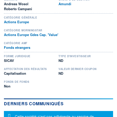
Andreas Wosol
Amundi
Roberto Campani
CATÉGORIE GÉNÉRALE
Actions Europe
CATÉGORIE MORNINGSTAR
Actions Europe Gdes Cap. 'Value'
CATÉGORIE AMF
Fonds etrangers
FORME JURIDIQUE
TYPE D'INVESTISSEUR
SICAV
ND
AFFECTATION DES RÉSULTATS
VALEUR DERNIER COUPON
Capitalisation
ND
FONDS DE FONDS
Non
DERNIERS COMMUNIQUÉS
Message d'information
Cette société n'est pas adhérente au service de