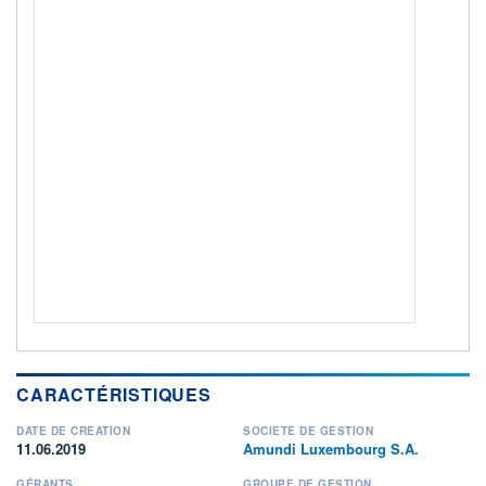
ACTIF NET (EUR)
2 384M / 31.07.26
NOTATION MORNINGSTAR ⁽¹⁾
RISQUE DU FONDS (SRI)
4
/7
+ PORTEFEUILLE
+ LISTE
CARACTÉRISTIQUES
DATE DE CRÉATION
SOCIÉTÉ DE GESTION
11.06.2019
Amundi Luxembourg S.A.
GÉRANTS
GROUPE DE GESTION