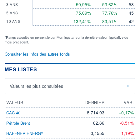
50,95%
53,62%
58
3 ANS
75,09%
77,76%
45
5 ANS
132,41%
83,51%
42
10 ANS
*Rangs calculés en percentile par Morningstar sur la dernière valeur liquidative du
mois précédent.
Consulter les infos des autres fonds
MES LISTES
Valeurs les plus consultées
VALEUR
DERNIER
VAR.
8 714,93
+0,17%
CAC 40
82,66
-0,51%
Pétrole Brent
0,4555
-1,19%
HAFFNER ENERGY