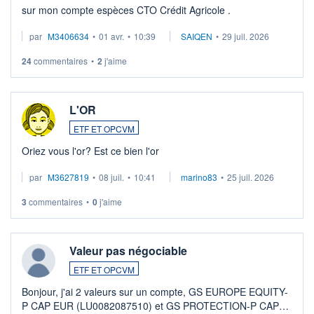
sur mon compte espèces CTO Crédit Agricole .
par
M3406634
•
01 avr.
•
10:39
SAIQEN
•
29 juil. 2026
24
commentaires
•
2
j'aime
L'OR
ETF ET OPCVM
Oriez vous l'or? Est ce bien l'or
par
M3627819
•
08 juil.
•
10:41
marino83
•
25 juil. 2026
3
commentaires
•
0
j'aime
Valeur pas négociable
ETF ET OPCVM
Bonjour, j'ai 2 valeurs sur un compte, GS EUROPE EQUITY-
P CAP EUR (LU0082087510) et GS PROTECTION-P CAP