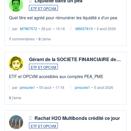
Liquidité dans un pea
ETF ET OPCVM
Quel titre est agréé pour rémunérer les liquidité s d'un pea
par
M7967572
•
28 juil.
•
15:16
M5637613
•
5 août 2026
7
commentaires
•
0
j'aime
Gérant de la SOCIETE FINANCIAIRE de…
ETF ET OPCVM
ETF et OPCVM accesibles aux comptes PEA_PME
par
pmourie1
•
05 août
•
17:16
pmourie1
•
5 août 2026
0
j'aime
Rachat H2O Multibonds crédité ce jour
ETF ET OPCVM