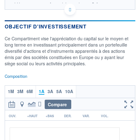
LU1883314756 - Amundi Luxembourg S.A.
OPCVM DERNIER COURS CONNU AU 06/08/2026
Consulter le prospectus / DIC
OBJECTIF D'INVESTISSEMENT
300
Ce Compartiment vise l'appréciation du capital sur le moyen et
long terme en investissant principalement dans un portefeuille
250
diversifié d'actions et d'instruments apparentés à des actions
émis par des sociétés constituées en Europe ou y ayant leur
200
siège social ou leurs activités principales.
03/12
08/04
Composition
CATÉGORIE MORNINGSTAR
Actions Europe Gdes Cap.
'Value'
1M
3M
6M
1A
3A
5A
10A
FONDS PARTENAIRES
Compare
TARIFS PRIVILÉGIÉS
0%
r
ÉLIGIBILITÉ
OUV.
+HAUT
+BAS
DER.
VAR.
VOL.
PEA
PEA-PME
BOURSOVIE LUX
BOURSOVIE
CTO BUSINESS
Non éligible Boursobank