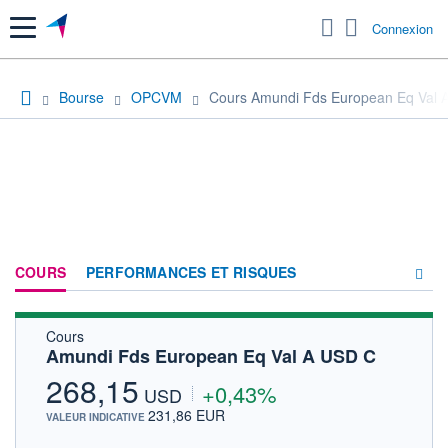
Menu
Connexion
Bourse
OPCVM
Cours Amundi Fds European Eq Val 
COURS
PERFORMANCES ET RISQUES
Cours
COMPOSITION
Amundi Fds European Eq Val A USD C
ACTUALITÉS
268,15
+0,43%
USD
FORUM
231,86 EUR
VALEUR INDICATIVE
HISTORIQUE