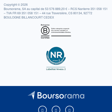
Copyright © 2026
Boursorama, SA au capital de 53 576 889,20 € – RCS Nanterre 351 058 151
– TVA FR 69 351 058 151 – 44 rue Traversière, CS 80134, 92772
BOULOGNE BILLANCOURT CEDEX
Boursorama sur Facebook
Boursorama sur X
Boursorama sur Youtu