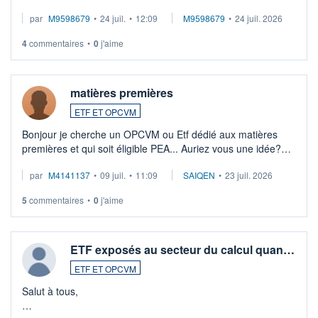
EUR (LU0546913194), que je souhaite vendre. Lorsque je
par
M9598679
•
24 juil.
•
12:09
M9598679
•
24 juil. 2026
veux procéder à la vente, on me signale ...
4
commentaires
•
0
j'aime
matières premières
ETF ET OPCVM
Bonjour je cherche un OPCVM ou Etf dédié aux matières
premières et qui soit éligible PEA... Auriez vous une idée?
Merci de vos conseils
par
M4141137
•
09 juil.
•
11:09
SAIQEN
•
23 juil. 2026
5
commentaires
•
0
j'aime
ETF exposés au secteur du calcul quan…
ETF ET OPCVM
Salut à tous,