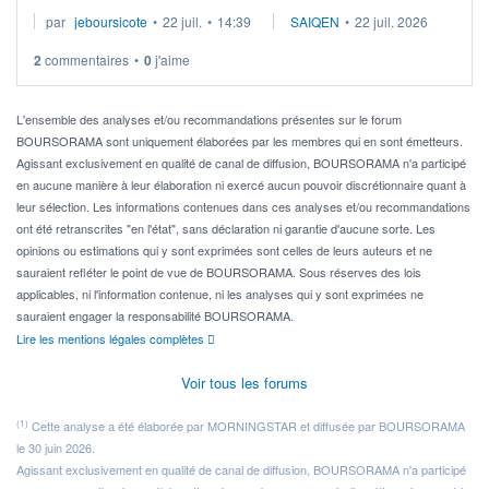
Je cherche à investir sur le secteur du calcul quantique, mais
par
jeboursicote
•
22 juil.
•
14:39
SAIQEN
•
22 juil. 2026
via un ETF plutôt que des actions individuelles.
2
commentaires
•
0
j'aime
Idéalement, je voudrais qu'il soit éligible au PEA.
Pour l' ...
L'ensemble des analyses et/ou recommandations présentes sur le forum
BOURSORAMA sont uniquement élaborées par les membres qui en sont émetteurs.
Agissant exclusivement en qualité de canal de diffusion, BOURSORAMA n'a participé
en aucune manière à leur élaboration ni exercé aucun pouvoir discrétionnaire quant à
leur sélection. Les informations contenues dans ces analyses et/ou recommandations
ont été retranscrites "en l'état", sans déclaration ni garantie d'aucune sorte. Les
opinions ou estimations qui y sont exprimées sont celles de leurs auteurs et ne
sauraient refléter le point de vue de BOURSORAMA. Sous réserves des lois
applicables, ni l'information contenue, ni les analyses qui y sont exprimées ne
sauraient engager la responsabilité BOURSORAMA.
Lire les mentions légales complètes
Voir tous les forums
(1)
Cette analyse a été élaborée par MORNINGSTAR et diffusée par BOURSORAMA
le 30 juin 2026.
Agissant exclusivement en qualité de canal de diffusion, BOURSORAMA n'a participé