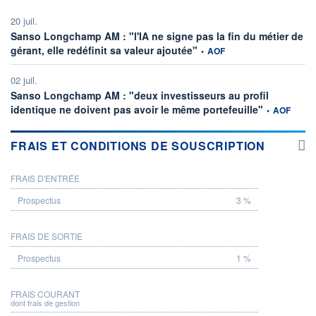
20 juil.
Sanso Longchamp AM : "l'IA ne signe pas la fin du métier de
information fournie par
gérant, elle redéfinit sa valeur ajoutée"
•
AOF
02 juil.
Sanso Longchamp AM : "deux investisseurs au profil
information fo
identique ne doivent pas avoir le même portefeuille"
•
AOF
FRAIS ET CONDITIONS DE SOUSCRIPTION
FRAIS D'ENTRÉE
PROSPECTUS
3 %
FRAIS DE SORTIE
1 %
FRAIS COURANT
dont frais de gestion