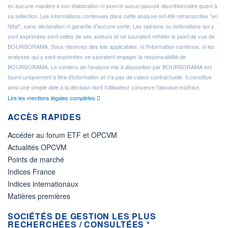
en aucune manière à son élaboration ni exercé aucun pouvoir discrétionnaire quant à
sa sélection. Les informations contenues dans cette analyse ont été retranscrites "en
l'état", sans déclaration ni garantie d'aucune sorte. Les opinions ou estimations qui y
sont exprimées sont celles de ses auteurs et ne sauraient refléter le point de vue de
BOURSORAMA. Sous réserves des lois applicables, ni l'information contenue, ni les
analyses qui y sont exprimées ne sauraient engager la responsabilité de
BOURSORAMA. Le contenu de l'analyse mis à disposition par BOURSORAMA est
fourni uniquement à titre d'information et n'a pas de valeur contractuelle. Il constitue
ainsi une simple aide à la décision dont l'utilisateur conserve l'absolue maîtrise.
Lire les mentions légales complètes
ACCÈS RAPIDES
Accéder au forum ETF et OPCVM
Actualités OPCVM
Points de marché
Indices France
Indices internationaux
Matières premières
SOCIÉTÉS DE GESTION LES PLUS
RECHERCHÉES / CONSULTÉES *