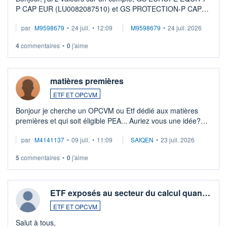
P CAP EUR (LU0082087510) et GS PROTECTION-P CAP
EUR (LU0546913194), que je souhaite vendre. Lorsque je
par
M9598679
•
24 juil.
•
12:09
M9598679
•
24 juil. 2026
veux procéder à la vente, on me signale ...
4
commentaires
•
0
j'aime
matières premières
ETF ET OPCVM
Bonjour je cherche un OPCVM ou Etf dédié aux matières
premières et qui soit éligible PEA... Auriez vous une idée?
Merci de vos conseils
par
M4141137
•
09 juil.
•
11:09
SAIQEN
•
23 juil. 2026
5
commentaires
•
0
j'aime
ETF exposés au secteur du calcul quan…
ETF ET OPCVM
Salut à tous,