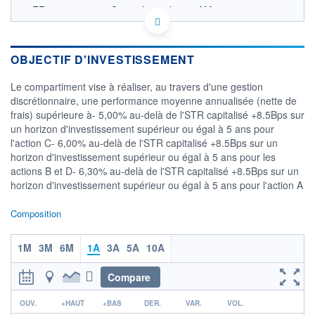
FR0013405701 - Sanso Longchamp AM
OPCVM DERNIER COURS CONNU AU 04/08/2026
Consulter le prospectus / DIC
OBJECTIF D'INVESTISSEMENT
1 600
Le compartiment vise à réaliser, au travers d'une gestion
1 400
discrétionnaire, une performance moyenne annualisée (nette de
frais) supérieure à- 5,00% au-delà de l'STR capitalisé +8.5Bps sur
1 200
un horizon d'investissement supérieur ou égal à 5 ans pour
1 000
l'action C- 6,00% au-delà de l'STR capitalisé +8.5Bps sur un
28/11
10/04
horizon d'investissement supérieur ou égal à 5 ans pour les
actions B et D- 6,30% au-delà de l'STR capitalisé +8.5Bps sur un
CATÉGORIE MORNINGSTAR
horizon d'investissement supérieur ou égal à 5 ans pour l'action A
Autres
Composition
FONDS PARTENAIRES
TARIFS PRIVILÉGIÉS
0%
1M
3M
6M
1A
3A
5A
10A
ÉLIGIBILITÉ
PEA
PEA-PME
BOURSOVIE LUX
BOURSOVIE
Compare
CTO BUSINESS
Non éligible Boursobank
r
OUV.
+HAUT
+BAS
DER.
VAR.
VOL.