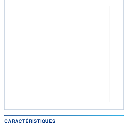
ACTIF NET (EUR)
8M / 31.07.26
NOTATION MORNINGSTAR ⁽¹⁾
RISQUE DU FONDS (SRI)
4
/7
+ PORTEFEUILLE
+ LISTE
CARACTÉRISTIQUES