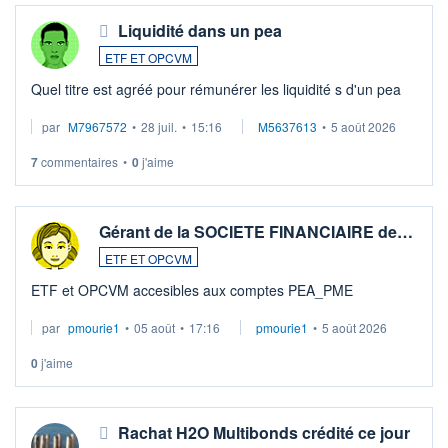
Liquidité dans un pea
ETF ET OPCVM
Quel titre est agréé pour rémunérer les liquidité s d'un pea
par
M7967572
•
28 juil.
•
15:16
M5637613
•
5 août 2026
7
commentaires
•
0
j'aime
Gérant de la SOCIETE FINANCIAIRE de…
ETF ET OPCVM
ETF et OPCVM accesibles aux comptes PEA_PME
par
pmourie1
•
05 août
•
17:16
pmourie1
•
5 août 2026
0
j'aime
Rachat H2O Multibonds crédité ce jour