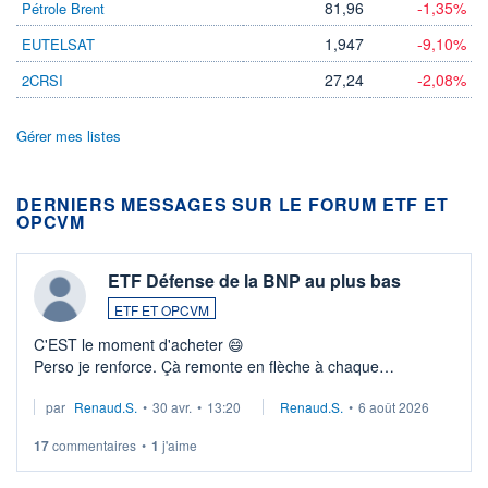
81,96
-1,35%
Pétrole Brent
1,947
-9,10%
EUTELSAT
27,24
-2,08%
2CRSI
Gérer mes listes
DERNIERS MESSAGES SUR LE FORUM ETF ET
OPCVM
ETF Défense de la BNP au plus bas
ETF ET OPCVM
C'EST le moment d'acheter 😄​
Perso je renforce. Çà remonte en flèche à chaque
suspission d'accord dans.la guerre du moyen-orient.
par
Renaud.S.
•
30 avr.
•
13:20
Renaud.S.
•
6 août 2026
Investissement long terme tip top pour sa retraite.
LU3 ...
17
commentaires
•
1
j'aime