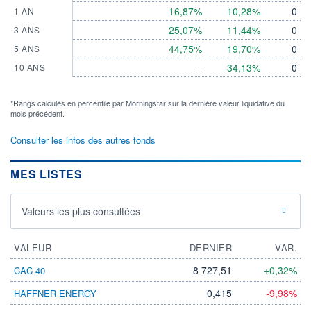
16,87%
10,28%
0
1 AN
25,07%
11,44%
0
3 ANS
44,75%
19,70%
0
5 ANS
-
34,13%
0
10 ANS
*Rangs calculés en percentile par Morningstar sur la dernière valeur liquidative du
mois précédent.
Consulter les infos des autres fonds
MES LISTES
Valeurs les plus consultées
VALEUR
DERNIER
VAR.
8 727,51
+0,32%
CAC 40
0,415
-9,98%
HAFFNER ENERGY