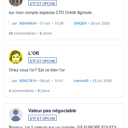
ETF ET OPCVM
sur mon compte espèces CTO Crédit Agricole .
par
M3406634
•
01 avr.
•
10:39
SAIQEN
•
29 juil. 2026
24
commentaires
•
2
j'aime
L'OR
ETF ET OPCVM
Oriez vous l'or? Est ce bien l'or
par
M3627819
•
08 juil.
•
10:41
marino83
•
25 juil. 2026
3
commentaires
•
0
j'aime
Valeur pas négociable
ETF ET OPCVM
Bonjour, j'ai 2 valeurs sur un compte, GS EUROPE EQUITY-