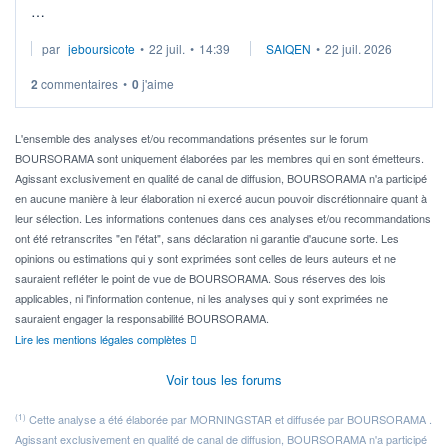
Je cherche à investir sur le secteur du calcul quantique, mais
par
jeboursicote
•
22 juil.
•
14:39
SAIQEN
•
22 juil. 2026
via un ETF plutôt que des actions individuelles.
2
commentaires
•
0
j'aime
Idéalement, je voudrais qu'il soit éligible au PEA.
Pour l' ...
L'ensemble des analyses et/ou recommandations présentes sur le forum
BOURSORAMA sont uniquement élaborées par les membres qui en sont émetteurs.
Agissant exclusivement en qualité de canal de diffusion, BOURSORAMA n'a participé
en aucune manière à leur élaboration ni exercé aucun pouvoir discrétionnaire quant à
leur sélection. Les informations contenues dans ces analyses et/ou recommandations
ont été retranscrites "en l'état", sans déclaration ni garantie d'aucune sorte. Les
opinions ou estimations qui y sont exprimées sont celles de leurs auteurs et ne
sauraient refléter le point de vue de BOURSORAMA. Sous réserves des lois
applicables, ni l'information contenue, ni les analyses qui y sont exprimées ne
sauraient engager la responsabilité BOURSORAMA.
Lire les mentions légales complètes
Voir tous les forums
(1)
Cette analyse a été élaborée par MORNINGSTAR et diffusée par BOURSORAMA .
Agissant exclusivement en qualité de canal de diffusion, BOURSORAMA n'a participé