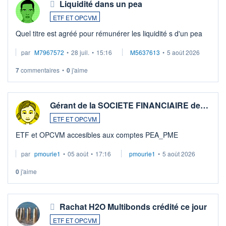
Liquidité dans un pea
ETF ET OPCVM
Quel titre est agréé pour rémunérer les liquidité s d'un pea
par
M7967572
•
28 juil.
•
15:16
M5637613
•
5 août 2026
7
commentaires
•
0
j'aime
Gérant de la SOCIETE FINANCIAIRE de…
ETF ET OPCVM
ETF et OPCVM accesibles aux comptes PEA_PME
par
pmourie1
•
05 août
•
17:16
pmourie1
•
5 août 2026
0
j'aime
Rachat H2O Multibonds crédité ce jour
ETF ET OPCVM