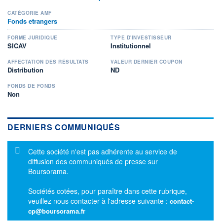
CATÉGORIE AMF
Fonds etrangers
FORME JURIDIQUE
TYPE D'INVESTISSEUR
SICAV
Institutionnel
AFFECTATION DES RÉSULTATS
VALEUR DERNIER COUPON
Distribution
ND
FONDS DE FONDS
Non
DERNIERS COMMUNIQUÉS
Message d'information
Cette société n'est pas adhérente au service de
diffusion des communiqués de presse sur
Boursorama.
Sociétés cotées, pour paraître dans cette rubrique,
veuillez nous contacter à l'adresse suivante :
contact-
cp@boursorama.fr