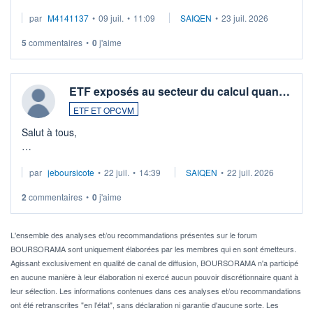
Merci de vos conseils
par
M4141137
•
09 juil.
•
11:09
SAIQEN
•
23 juil. 2026
5
commentaires
•
0
j'aime
ETF exposés au secteur du calcul quan…
ETF ET OPCVM
Salut à tous,
Je cherche à investir sur le secteur du calcul quantique, mais
par
jeboursicote
•
22 juil.
•
14:39
SAIQEN
•
22 juil. 2026
via un ETF plutôt que des actions individuelles.
2
commentaires
•
0
j'aime
Idéalement, je voudrais qu'il soit éligible au PEA.
Pour l' ...
L'ensemble des analyses et/ou recommandations présentes sur le forum
BOURSORAMA sont uniquement élaborées par les membres qui en sont émetteurs.
Agissant exclusivement en qualité de canal de diffusion, BOURSORAMA n'a participé
en aucune manière à leur élaboration ni exercé aucun pouvoir discrétionnaire quant à
leur sélection. Les informations contenues dans ces analyses et/ou recommandations
ont été retranscrites "en l'état", sans déclaration ni garantie d'aucune sorte. Les