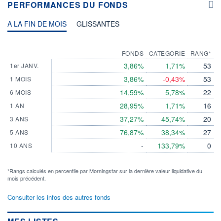
PERFORMANCES DU FONDS
A LA FIN DE MOIS
GLISSANTES
FONDS
CATEGORIE
RANG*
3,86%
1,71%
53
1er JANV.
3,86%
-0,43%
53
1 MOIS
14,59%
5,78%
22
6 MOIS
28,95%
1,71%
16
1 AN
37,27%
45,74%
20
3 ANS
76,87%
38,34%
27
5 ANS
-
133,79%
0
10 ANS
*Rangs calculés en percentile par Morningstar sur la dernière valeur liquidative du
mois précédent.
Consulter les infos des autres fonds