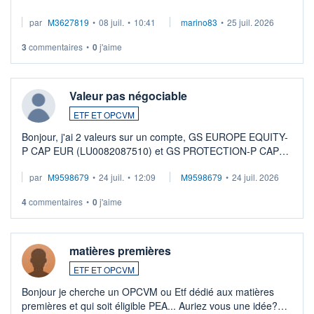
par
M3627819
•
08 juil.
•
10:41
marino83
•
25 juil. 2026
3
commentaires
•
0
j'aime
Valeur pas négociable
ETF ET OPCVM
Bonjour, j'ai 2 valeurs sur un compte, GS EUROPE EQUITY-
P CAP EUR (LU0082087510) et GS PROTECTION-P CAP
EUR (LU0546913194), que je souhaite vendre. Lorsque je
par
M9598679
•
24 juil.
•
12:09
M9598679
•
24 juil. 2026
veux procéder à la vente, on me signale ...
4
commentaires
•
0
j'aime
matières premières
ETF ET OPCVM
Bonjour je cherche un OPCVM ou Etf dédié aux matières
premières et qui soit éligible PEA... Auriez vous une idée?