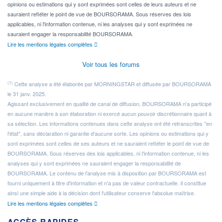
opinions ou estimations qui y sont exprimées sont celles de leurs auteurs et ne
sauraient refléter le point de vue de BOURSORAMA. Sous réserves des lois
applicables, ni l'information contenue, ni les analyses qui y sont exprimées ne
sauraient engager la responsabilité BOURSORAMA.
Lire les mentions légales complètes
Voir tous les forums
(1)
Cette analyse a été élaborée par MORNINGSTAR et diffusée par BOURSORAMA
le 31 janv. 2025.
Agissant exclusivement en qualité de canal de diffusion, BOURSORAMA n'a participé
en aucune manière à son élaboration ni exercé aucun pouvoir discrétionnaire quant à
sa sélection. Les informations contenues dans cette analyse ont été retranscrites "en
l'état", sans déclaration ni garantie d'aucune sorte. Les opinions ou estimations qui y
sont exprimées sont celles de ses auteurs et ne sauraient refléter le point de vue de
BOURSORAMA. Sous réserves des lois applicables, ni l'information contenue, ni les
analyses qui y sont exprimées ne sauraient engager la responsabilité de
BOURSORAMA. Le contenu de l'analyse mis à disposition par BOURSORAMA est
fourni uniquement à titre d'information et n'a pas de valeur contractuelle. Il constitue
ainsi une simple aide à la décision dont l'utilisateur conserve l'absolue maîtrise.
Lire les mentions légales complètes
ACCÈS RAPIDES