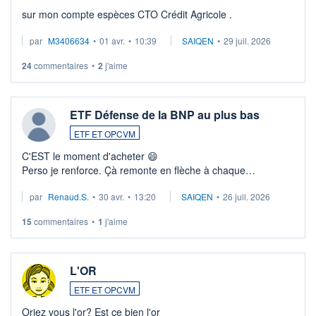
sur mon compte espèces CTO Crédit Agricole .
par
M3406634
•
01 avr.
•
10:39
SAIQEN
•
29 juil. 2026
24
commentaires
•
2
j'aime
ETF Défense de la BNP au plus bas
ETF ET OPCVM
C'EST le moment d'acheter 😄​
Perso je renforce. Çà remonte en flèche à chaque
suspission d'accord dans.la guerre du moyen-orient.
par
Renaud.S.
•
30 avr.
•
13:20
SAIQEN
•
26 juil. 2026
Investissement long terme tip top pour sa retraite.
LU3 ...
15
commentaires
•
1
j'aime
L'OR
ETF ET OPCVM
Oriez vous l'or? Est ce bien l'or