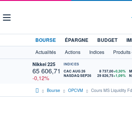
Menu
BOURSE
ÉPARGNE
BUDGET
IM
Actualités
Actions
Indices
Produits
Nikkei 225
INDICES
65 606,71
CAC AUG 26
8 737,00
+0,30%
M
NASDAQ SEP26
29 826,75
+1,09%
N
-0,12%
Bourse
OPCVM
Cours MS Liquidity Fd