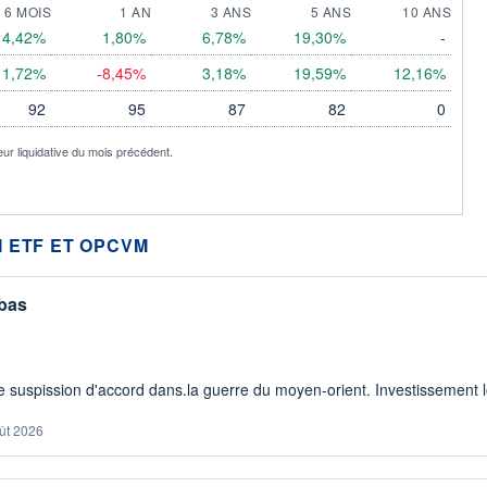
6 MOIS
1 AN
3 ANS
5 ANS
10 ANS
4,42%
1,80%
6,78%
19,30%
-
1,72%
-8,45%
3,18%
19,59%
12,16%
92
95
87
82
0
eur liquidative du mois précédent.
 ETF ET OPCVM
 bas
 suspission d'accord dans.la guerre du moyen-orient. Investissement lo
ût 2026