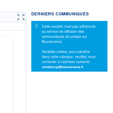
DERNIERS COMMUNIQUÉS
Message d'information
Cette société n'est pas adhérente
.
au service de diffusion des
communiqués de presse sur
Boursorama.
Sociétés cotées, pour paraître
dans cette rubrique, veuillez nous
contacter à l'adresse suivante :
contact-cp@boursorama.fr