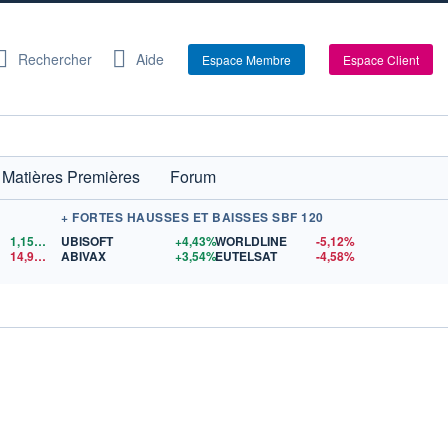
Rechercher
Aide
Espace Membre
Espace Client
Matières Premières
Forum
+ FORTES HAUSSES ET BAISSES SBF 120
1,1559
$US
UBISOFT
+4,43%
WORLDLINE
-5,12%
14,90
$US
ABIVAX
+3,54%
EUTELSAT
-4,58%