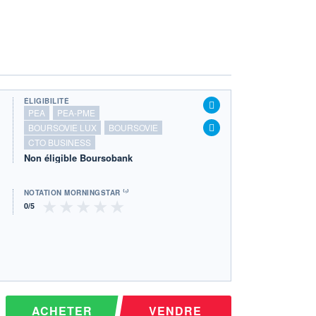
ÉLIGIBILITÉ
PEA
PEA-PME
BOURSOVIE LUX
BOURSOVIE
CTO BUSINESS
Non éligible Boursobank
NOTATION MORNINGSTAR ⁽¹⁾
ACHETER
VENDRE