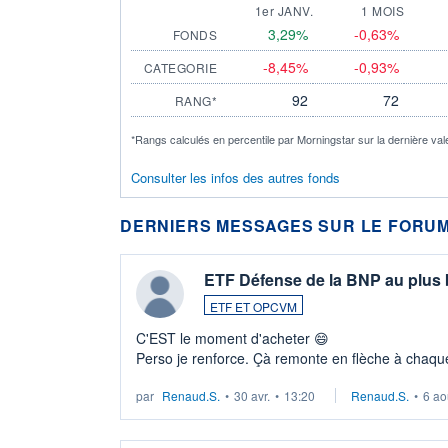
1er JANV.
1 MOIS
3,29%
-0,63%
FONDS
-8,45%
-0,93%
CATEGORIE
92
72
RANG*
*Rangs calculés en percentile par Morningstar sur la dernière val
Consulter les infos des autres fonds
DERNIERS MESSAGES SUR LE FORUM
ETF Défense de la BNP au plus
ETF ET OPCVM
C'EST le moment d'acheter 😄​
Perso je renforce. Çà remonte en flèche à chaque
LU3 ...
par
Renaud.S.
•
30 avr.
•
13:20
Renaud.S.
•
6 ao