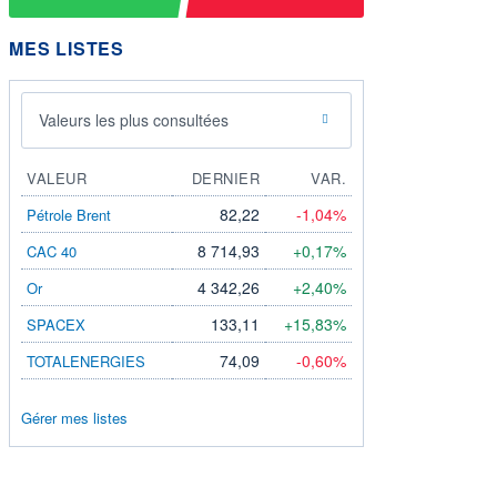
MES LISTES
Valeurs les plus consultées
VALEUR
DERNIER
VAR.
82,22
-1,04%
Pétrole Brent
8 714,93
+0,17%
CAC 40
4 342,26
+2,40%
Or
133,11
+15,83%
SPACEX
74,09
-0,60%
TOTALENERGIES
Gérer mes listes