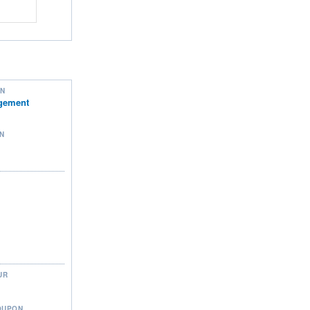
ON
gement
N
UR
OUPON