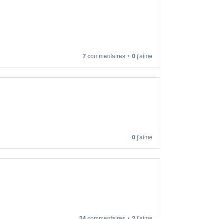
7
commentaires
•
0
j'aime
0
j'aime
24
commentaires
•
2
j'aime