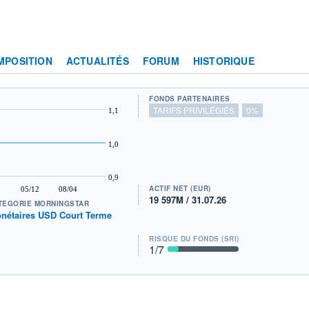
MPOSITION
ACTUALITÉS
FORUM
HISTORIQUE
FONDS PARTENAIRES
TARIFS PRIVILÉGIÉS
0%
1,1
1,0
0,9
ACTIF NET (EUR)
05/12
08/04
19 597M / 31.07.26
TÉGORIE MORNINGSTAR
nétaires USD Court Terme
RISQUE DU FONDS (SRI)
1
/7