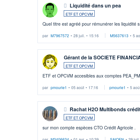
Liquidité dans un pea
ETF ET OPCVM
Quel titre est agréé pour rémunérer les liquidité 
par
M7967572
•
28 juil.
•
15:16
M5637613
•
5 a
Gérant de la SOCIETE FINANC
ETF ET OPCVM
ETF et OPCVM accesibles aux comptes PEA_P
par
pmourie1
•
05 août
•
17:16
pmourie1
•
5 aoû
Rachat H2O Multibonds crédit
ETF ET OPCVM
sur mon compte espèces CTO Crédit Agricole .
par
M3406634
•
01 avr.
•
10:39
SAIQEN
•
29 juil