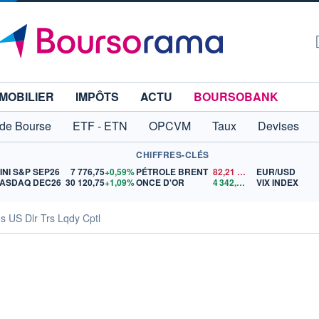
MOBILIER
IMPÔTS
ACTU
BOURSOBANK
 de Bourse
ETF - ETN
OPCVM
Taux
Devises
CHIFFRES-CLÉS
INI S&P SEP26
7 776,75
+0,59%
PÉTROLE BRENT
82,21
$US
EUR/USD
ASDAQ DEC26
30 120,75
+1,09%
ONCE D'OR
4 342,26
$US
VIX INDEX
s US Dlr Trs Lqdy Cptl