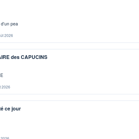
s d'un pea
oût 2026
IAIRE des CAPUCINS
ME
t 2026
é ce jour
. 2026