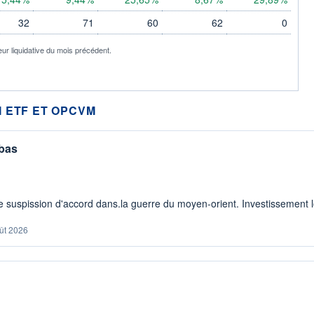
32
71
60
62
0
eur liquidative du mois précédent.
 ETF ET OPCVM
 bas
 suspission d'accord dans.la guerre du moyen-orient. Investissement lo
ût 2026