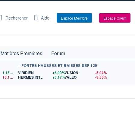
Rechercher
Aide
Espace Membre
Espace Client
Matières Premières
Forum
+ FORTES HAUSSES ET BAISSES SBF 120
1,1522
$US
VIRIDIEN
+6,99%
VUSION
-5,04%
15,15
$US
HERMES INTL
+5,17%
VALEO
-3,55%