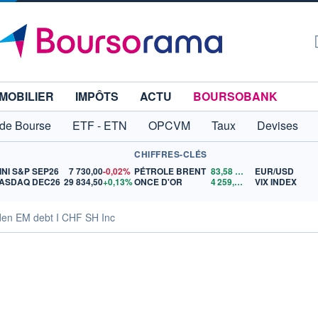
MOBILIER
IMPÔTS
ACTU
BOURSOBANK
 de Bourse
ETF - ETN
OPCVM
Taux
Devises
CHIFFRES-CLÉS
INI S&P SEP26
7 730,00
-0,02%
PÉTROLE BRENT
83,58
$US
EUR/USD
ASDAQ DEC26
29 834,50
+0,13%
ONCE D'OR
4 259,80
$US
VIX INDEX
den EM debt I CHF SH Inc