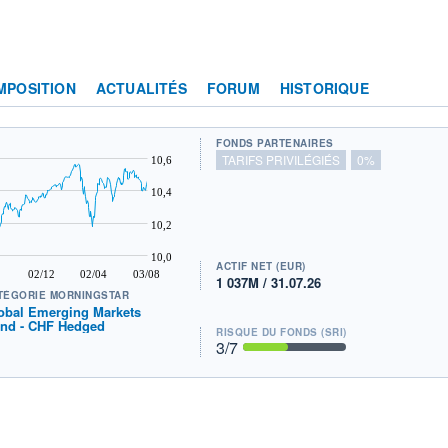
MPOSITION
ACTUALITÉS
FORUM
HISTORIQUE
FONDS PARTENAIRES
TARIFS PRIVILÉGIÉS
0%
10,6
10,4
10,2
10,0
ACTIF NET (EUR)
02/12
02/04
03/08
1 037M / 31.07.26
TÉGORIE MORNINGSTAR
obal Emerging Markets
nd - CHF Hedged
RISQUE DU FONDS (SRI)
3
/7