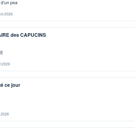
s d'un pea
oût 2026
IAIRE des CAPUCINS
ME
t 2026
é ce jour
. 2026