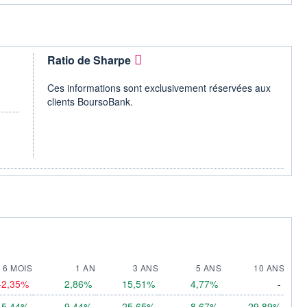
Ratio de Sharpe
Ces informations sont exclusivement réservées aux
clients BoursoBank.
6 MOIS
1 AN
3 ANS
5 ANS
10 ANS
-2,35%
2,86%
15,51%
4,77%
-
5,44%
9,44%
25,65%
8,67%
29,89%