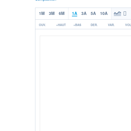
1M
3M
6M
1A
3A
5A
10A
OUV.
+HAUT
+BAS
DER.
VAR.
VOL