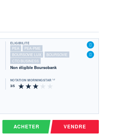
ÉLIGIBILITÉ
PEA
PEA-PME
BOURSOVIE LUX
BOURSOVIE
CTO BUSINESS
Non éligible Boursobank
NOTATION MORNINGSTAR ⁽¹⁾
ACHETER
VENDRE