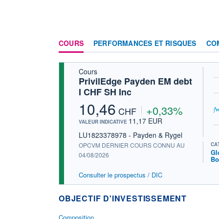
COURS
PERFORMANCES ET RISQUES
CO
Cours
PrivilEdge Payden EM debt
I CHF SH Inc
10,46
+0,33%
CHF
11,17 EUR
VALEUR INDICATIVE
LU1823378978 - Payden & Rygel
OPCVM DERNIER COURS CONNU AU
CA
Gl
04/08/2026
Bo
Consulter le prospectus / DIC
OBJECTIF D'INVESTISSEMENT
Composition