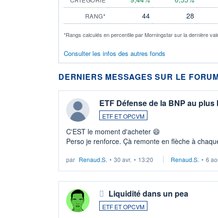
44
28
RANG*
*Rangs calculés en percentile par Morningstar sur la dernière val
Consulter les infos des autres fonds
DERNIERS MESSAGES SUR LE FORUM
ETF Défense de la BNP au plus
ETF ET OPCVM
C'EST le moment d'acheter 😄​
Perso je renforce. Çà remonte en flèche à chaque
LU3 ...
par
Renaud.S.
•
30 avr.
•
13:20
Renaud.S.
•
6 ao
Liquidité dans un pea
ETF ET OPCVM