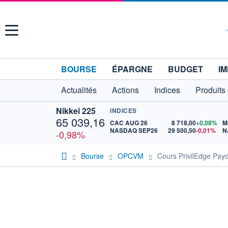
Menu
BOURSE
ÉPARGNE
BUDGET
IM
Actualités
Actions
Indices
Produits
Nikkei 225
INDICES
65 039,16
CAC AUG 26
8 718,00
+0,08%
M
NASDAQ SEP26
29 500,50
-0,01%
N
-0,98%
Bourse
OPCVM
Cours PrivilEdge Pay