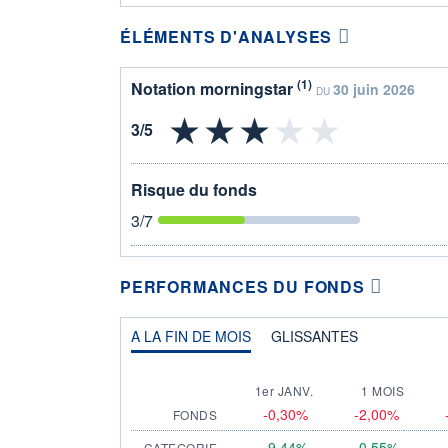
ÉLÉMENTS D'ANALYSES
(1)
Notation morningstar
30 juin 2026
DU
Risque du fonds
3
/7
PERFORMANCES DU FONDS
A LA FIN DE MOIS
GLISSANTES
1er JANV.
1 MOIS
-0,30%
-2,00%
FONDS
9,44%
0,55%
CATEGORIE