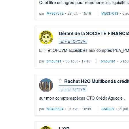
Quel titre est agréé pour rémunérer les liquidité 
par
M7967572
•
28 juil.
•
15:16
M5637613
•
5 a
Gérant de la SOCIETE FINANC
ETF ET OPCVM
ETF et OPCVM accesibles aux comptes PEA_P
par
pmourie1
•
05 août
•
17:16
pmourie1
•
5 aoû
Rachat H2O Multibonds crédit
ETF ET OPCVM
sur mon compte espèces CTO Crédit Agricole .
par
M3406634
•
01 avr.
•
10:39
SAIQEN
•
29 juil
L'OR