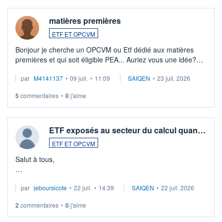
matières premières
ETF ET OPCVM
Bonjour je cherche un OPCVM ou Etf dédié aux matières
premières et qui soit éligible PEA... Auriez vous une idée?
Merci de vos conseils
par
M4141137
•
09 juil.
•
11:09
SAIQEN
•
23 juil. 2026
5
commentaires
•
0
j'aime
ETF exposés au secteur du calcul quan…
ETF ET OPCVM
Salut à tous,
Je cherche à investir sur le secteur du calcul quantique, mais
par
jeboursicote
•
22 juil.
•
14:39
SAIQEN
•
22 juil. 2026
via un ETF plutôt que des actions individuelles.
2
commentaires
•
0
j'aime
Idéalement, je voudrais qu'il soit éligible au PEA.