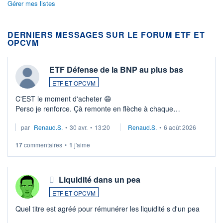
Gérer mes listes
DERNIERS MESSAGES SUR LE FORUM ETF ET
OPCVM
ETF Défense de la BNP au plus bas
ETF ET OPCVM
C'EST le moment d'acheter 😄​
Perso je renforce. Çà remonte en flèche à chaque
suspission d'accord dans.la guerre du moyen-orient.
par
Renaud.S.
•
30 avr.
•
13:20
Renaud.S.
•
6 août 2026
Investissement long terme tip top pour sa retraite.
LU3 ...
17
commentaires
•
1
j'aime
Liquidité dans un pea
ETF ET OPCVM
Quel titre est agréé pour rémunérer les liquidité s d'un pea