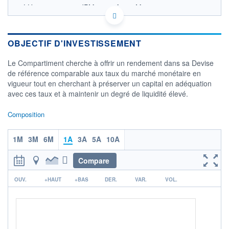
LU1850237709 - JPMorgan Asset Management
(Europe) S.à r.l.
OPCVM DERNIER COURS CONNU AU 21/06/2021
Consulter le prospectus / DIC
OBJECTIF D'INVESTISSEMENT
Le Compartiment cherche à offrir un rendement dans sa Devise
CATÉGORIE MORNINGSTAR
Monétaires USD Court
de référence comparable aux taux du marché monétaire en
Terme
vigueur tout en cherchant à préserver un capital en adéquation
avec ces taux et à maintenir un degré de liquidité élevé.
FONDS PARTENAIRES
TARIFS PRIVILÉGIÉS
0%
Composition
ÉLIGIBILITÉ
PEA
PEA-PME
BOURSOVIE LUX
BOURSOVIE
1M
3M
6M
1A
3A
5A
10A
CTO BUSINESS
Non éligible Boursobank
Compare
ACTIF NET (EUR)
r
0K / -
OUV.
+HAUT
+BAS
DER.
VAR.
VOL.
NOTATION MORNINGSTAR ⁽¹⁾
RISQUE DU FONDS (SRI)