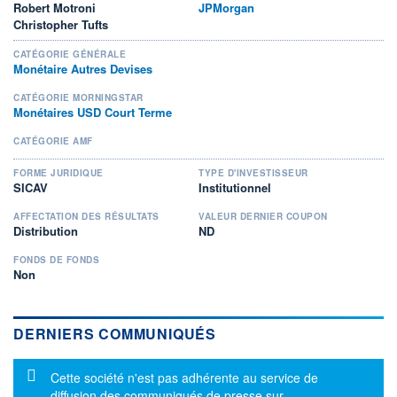
Robert Motroni
JPMorgan
Christopher Tufts
CATÉGORIE GÉNÉRALE
Monétaire Autres Devises
CATÉGORIE MORNINGSTAR
Monétaires USD Court Terme
CATÉGORIE AMF
FORME JURIDIQUE
TYPE D'INVESTISSEUR
SICAV
Institutionnel
AFFECTATION DES RÉSULTATS
VALEUR DERNIER COUPON
Distribution
ND
FONDS DE FONDS
Non
DERNIERS COMMUNIQUÉS
Message d'information
Cette société n'est pas adhérente au service de
diffusion des communiqués de presse sur