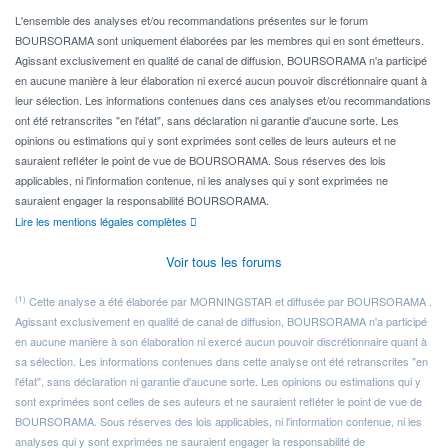
Pour l' ...
L'ensemble des analyses et/ou recommandations présentes sur le forum
BOURSORAMA sont uniquement élaborées par les membres qui en sont émetteurs.
Agissant exclusivement en qualité de canal de diffusion, BOURSORAMA n'a participé
en aucune manière à leur élaboration ni exercé aucun pouvoir discrétionnaire quant à
leur sélection. Les informations contenues dans ces analyses et/ou recommandations
ont été retranscrites "en l'état", sans déclaration ni garantie d'aucune sorte. Les
opinions ou estimations qui y sont exprimées sont celles de leurs auteurs et ne
sauraient refléter le point de vue de BOURSORAMA. Sous réserves des lois
applicables, ni l'information contenue, ni les analyses qui y sont exprimées ne
sauraient engager la responsabilité BOURSORAMA.
Lire les mentions légales complètes
Voir tous les forums
(1)
Cette analyse a été élaborée par MORNINGSTAR et diffusée par BOURSORAMA .
Agissant exclusivement en qualité de canal de diffusion, BOURSORAMA n'a participé
en aucune manière à son élaboration ni exercé aucun pouvoir discrétionnaire quant à
sa sélection. Les informations contenues dans cette analyse ont été retranscrites "en
l'état", sans déclaration ni garantie d'aucune sorte. Les opinions ou estimations qui y
sont exprimées sont celles de ses auteurs et ne sauraient refléter le point de vue de
BOURSORAMA. Sous réserves des lois applicables, ni l'information contenue, ni les
analyses qui y sont exprimées ne sauraient engager la responsabilité de