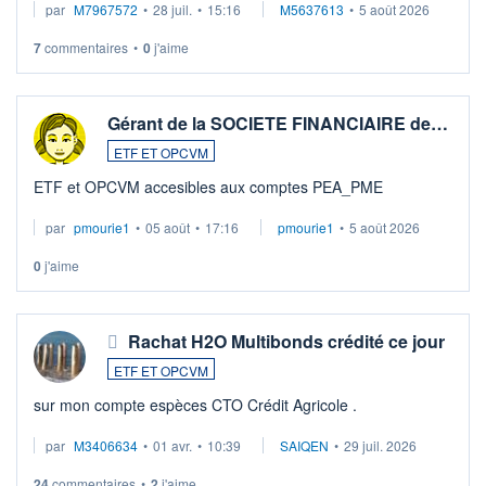
par
M7967572
•
28 juil.
•
15:16
M5637613
•
5 août 2026
7
commentaires
•
0
j'aime
Gérant de la SOCIETE FINANCIAIRE de…
ETF ET OPCVM
ETF et OPCVM accesibles aux comptes PEA_PME
par
pmourie1
•
05 août
•
17:16
pmourie1
•
5 août 2026
0
j'aime
Rachat H2O Multibonds crédité ce jour
ETF ET OPCVM
sur mon compte espèces CTO Crédit Agricole .
par
M3406634
•
01 avr.
•
10:39
SAIQEN
•
29 juil. 2026
24
commentaires
•
2
j'aime