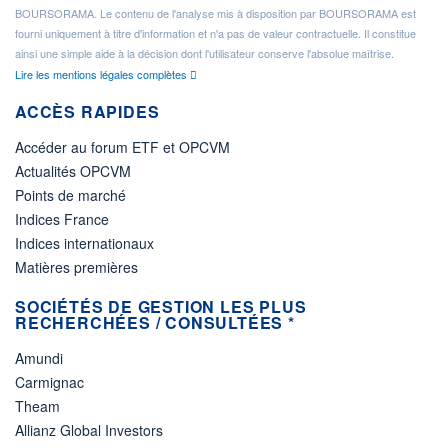
BOURSORAMA. Le contenu de l'analyse mis à disposition par BOURSORAMA est
fourni uniquement à titre d'information et n'a pas de valeur contractuelle. Il constitue
ainsi une simple aide à la décision dont l'utilisateur conserve l'absolue maîtrise.
Lire les mentions légales complètes
ACCÈS RAPIDES
Accéder au forum ETF et OPCVM
Actualités OPCVM
Points de marché
Indices France
Indices internationaux
Matières premières
SOCIÉTÉS DE GESTION LES PLUS
RECHERCHÉES / CONSULTÉES *
Amundi
Carmignac
Theam
Allianz Global Investors