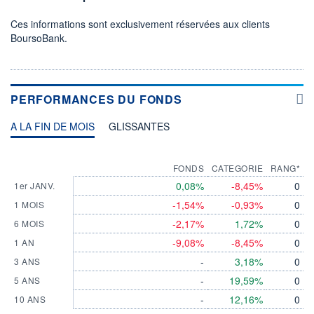
Ces informations sont exclusivement réservées aux clients
BoursoBank.
PERFORMANCES DU FONDS
A LA FIN DE MOIS
GLISSANTES
FONDS
CATEGORIE
RANG*
0,08%
-8,45%
0
1er JANV.
-1,54%
-0,93%
0
1 MOIS
-2,17%
1,72%
0
6 MOIS
-9,08%
-8,45%
0
1 AN
-
3,18%
0
3 ANS
-
19,59%
0
5 ANS
-
12,16%
0
10 ANS