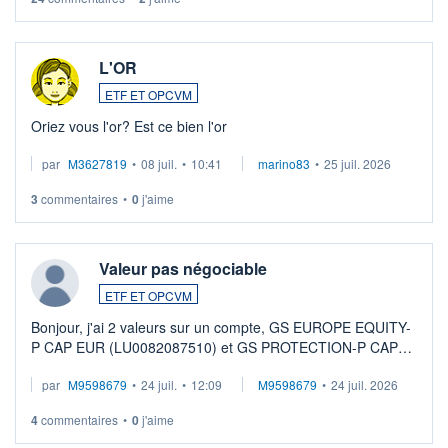
L'OR
ETF ET OPCVM
Oriez vous l'or? Est ce bien l'or
par
M3627819
•
08 juil.
•
10:41
marino83
•
25 juil. 2026
3
commentaires
•
0
j'aime
Valeur pas négociable
ETF ET OPCVM
Bonjour, j'ai 2 valeurs sur un compte, GS EUROPE EQUITY-
P CAP EUR (LU0082087510) et GS PROTECTION-P CAP
EUR (LU0546913194), que je souhaite vendre. Lorsque je
par
M9598679
•
24 juil.
•
12:09
M9598679
•
24 juil. 2026
veux procéder à la vente, on me signale ...
4
commentaires
•
0
j'aime