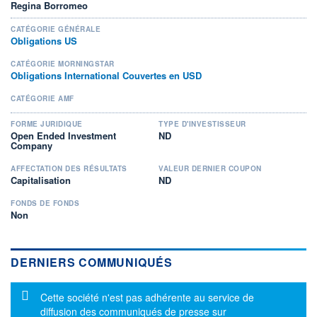
Regina Borromeo
CATÉGORIE GÉNÉRALE
Obligations US
CATÉGORIE MORNINGSTAR
Obligations International Couvertes en USD
CATÉGORIE AMF
FORME JURIDIQUE
TYPE D'INVESTISSEUR
Open Ended Investment
ND
Company
AFFECTATION DES RÉSULTATS
VALEUR DERNIER COUPON
Capitalisation
ND
FONDS DE FONDS
Non
DERNIERS COMMUNIQUÉS
Message d'information
Cette société n'est pas adhérente au service de
diffusion des communiqués de presse sur