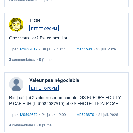
L'OR
ETF ET OPCVM
Oriez vous l'or? Est ce bien l'or
par
M3627819
•
08 juil.
•
10:41
marino83
•
25 juil. 2026
3
commentaires
•
0
j'aime
Valeur pas négociable
ETF ET OPCVM
Bonjour, j'ai 2 valeurs sur un compte, GS EUROPE EQUITY-
P CAP EUR (LU0082087510) et GS PROTECTION-P CAP
EUR (LU0546913194), que je souhaite vendre. Lorsque je
par
M9598679
•
24 juil.
•
12:09
M9598679
•
24 juil. 2026
veux procéder à la vente, on me signale ...
4
commentaires
•
0
j'aime