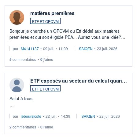
matières premières
ETF ET OPCVM
Bonjour je cherche un OPCVM ou Etf dédié aux matières
premières et qui soit éligible PEA... Auriez vous une idée?
Merci de vos conseils
par
M4141137
•
09 juil.
•
11:09
SAIQEN
•
23 juil. 2026
5
commentaires
•
0
j'aime
ETF exposés au secteur du calcul quan…
ETF ET OPCVM
Salut à tous,
Je cherche à investir sur le secteur du calcul quantique, mais
par
jeboursicote
•
22 juil.
•
14:39
SAIQEN
•
22 juil. 2026
via un ETF plutôt que des actions individuelles.
2
commentaires
•
0
j'aime
Idéalement, je voudrais qu'il soit éligible au PEA.