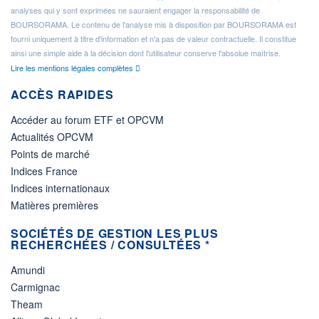
analyses qui y sont exprimées ne sauraient engager la responsabilité de
BOURSORAMA. Le contenu de l'analyse mis à disposition par BOURSORAMA est
fourni uniquement à titre d'information et n'a pas de valeur contractuelle. Il constitue
ainsi une simple aide à la décision dont l'utilisateur conserve l'absolue maîtrise.
Lire les mentions légales complètes
ACCÈS RAPIDES
Accéder au forum ETF et OPCVM
Actualités OPCVM
Points de marché
Indices France
Indices internationaux
Matières premières
SOCIÉTÉS DE GESTION LES PLUS
RECHERCHÉES / CONSULTÉES *
Amundi
Carmignac
Theam