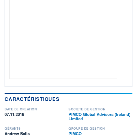
CTO BUSINESS
Non éligible Boursobank
ACTIF NET (EUR)
3 417M / 31.07.26
NOTATION MORNINGSTAR ⁽¹⁾
RISQUE DU FONDS (SRI)
2
/7
+ PORTEFEUILLE
+ LISTE
CARACTÉRISTIQUES
DATE DE CRÉATION
SOCIÉTÉ DE GESTION
07.11.2018
PIMCO Global Advisors (Ireland)
Limited
GÉRANTS
GROUPE DE GESTION
Andrew Balls
PIMCO