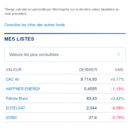
*Rangs calculés en percentile par Morningstar sur la dernière valeur liquidative du
mois précédent.
Consulter les infos des autres fonds
MES LISTES
Valeurs les plus consultées
VALEUR
DERNIER
VAR.
8 714,93
+0,17%
CAC 40
0,4555
-1,19%
HAFFNER ENERGY
83,43
+0,42%
Pétrole Brent
2,044
-4,58%
EUTELSAT
27,6
-0,79%
2CRSI