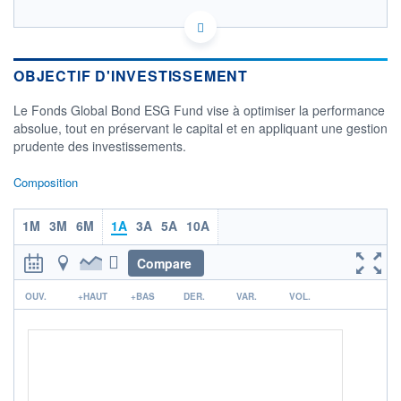
IE00BGXQND02 - PIMCO Global Advisors (Ireland)
Limited
OPCVM DERNIER COURS CONNU AU 06/08/2026
OBJECTIF D'INVESTISSEMENT
Consulter le prospectus / DIC
Le Fonds Global Bond ESG Fund vise à optimiser la performance
absolue, tout en préservant le capital et en appliquant une gestion
12,2
prudente des investissements.
12,0
11,8
Composition
11,6
11,4
1M
3M
6M
1A
3A
5A
10A
04/12
09/04
Compare
CATÉGORIE MORNINGSTAR
Obligations International
r
Couvertes en USD
OUV.
+HAUT
+BAS
DER.
VAR.
VOL.
FONDS PARTENAIRES
TARIFS PRIVILÉGIÉS
0%
ÉLIGIBILITÉ
PEA
PEA-PME
BOURSOVIE LUX
BOURSOVIE