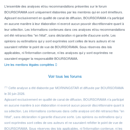
Pour l' ...
L'ensemble des analyses et/ou recommandations présentes sur le forum
BOURSORAMA sont uniquement élaborées par les membres qui en sont émetteurs.
Agissant exclusivement en qualité de canal de diffusion, BOURSORAMA n'a participé
en aucune manière à leur élaboration ni exercé aucun pouvoir discrétionnaire quant à
leur sélection. Les informations contenues dans ces analyses et/ou recommandations
ont été retranscrites "en l'état", sans déclaration ni garantie d'aucune sorte. Les
opinions ou estimations qui y sont exprimées sont celles de leurs auteurs et ne
sauraient refléter le point de vue de BOURSORAMA. Sous réserves des lois
applicables, ni l'information contenue, ni les analyses qui y sont exprimées ne
sauraient engager la responsabilité BOURSORAMA.
Lire les mentions légales complètes
Voir tous les forums
(1)
Cette analyse a été élaborée par MORNINGSTAR et diffusée par BOURSORAMA
le 30 juin 2026.
Agissant exclusivement en qualité de canal de diffusion, BOURSORAMA n'a participé
en aucune manière à son élaboration ni exercé aucun pouvoir discrétionnaire quant à
sa sélection. Les informations contenues dans cette analyse ont été retranscrites "en
l'état", sans déclaration ni garantie d'aucune sorte. Les opinions ou estimations qui y
sont exprimées sont celles de ses auteurs et ne sauraient refléter le point de vue de
BOURSORAMA. Sous réserves des lois applicables, ni l'information contenue, ni les