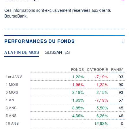
Ces informations sont exclusivement réservées aux clients
BoursoBank.
PERFORMANCES DU FONDS
A LA FIN DE MOIS
GLISSANTES
FONDS
CATEGORIE
RANG*
1,22%
-7,19%
93
1er JANV.
-1,96%
-1,22%
90
1 MOIS
2,19%
2,15%
93
6 MOIS
1,63%
-7,19%
57
1 AN
8,85%
5,50%
45
3 ANS
4,39%
6,26%
46
5 ANS
-
12,93%
0
10 ANS