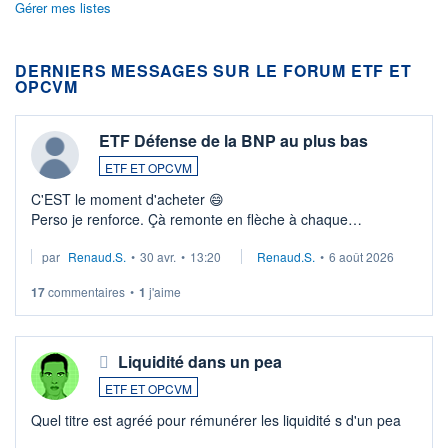
Gérer mes listes
DERNIERS MESSAGES SUR LE FORUM ETF ET
OPCVM
ETF Défense de la BNP au plus bas
ETF ET OPCVM
C'EST le moment d'acheter 😄​
Perso je renforce. Çà remonte en flèche à chaque
suspission d'accord dans.la guerre du moyen-orient.
par
Renaud.S.
•
30 avr.
•
13:20
Renaud.S.
•
6 août 2026
Investissement long terme tip top pour sa retraite.
LU3 ...
17
commentaires
•
1
j'aime
Liquidité dans un pea
ETF ET OPCVM
Quel titre est agréé pour rémunérer les liquidité s d'un pea