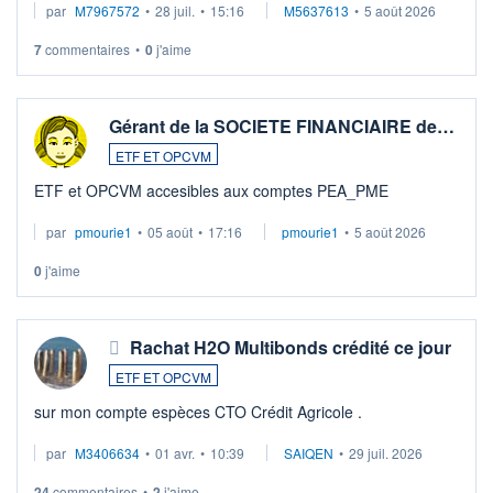
par
M7967572
•
28 juil.
•
15:16
M5637613
•
5 août 2026
7
commentaires
•
0
j'aime
Gérant de la SOCIETE FINANCIAIRE de…
ETF ET OPCVM
ETF et OPCVM accesibles aux comptes PEA_PME
par
pmourie1
•
05 août
•
17:16
pmourie1
•
5 août 2026
0
j'aime
Rachat H2O Multibonds crédité ce jour
ETF ET OPCVM
sur mon compte espèces CTO Crédit Agricole .
par
M3406634
•
01 avr.
•
10:39
SAIQEN
•
29 juil. 2026
24
commentaires
•
2
j'aime