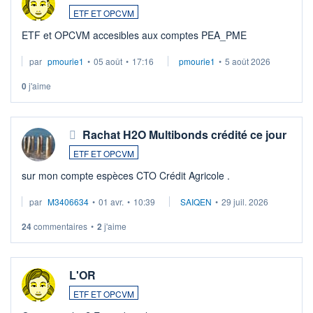
ETF ET OPCVM
ETF et OPCVM accesibles aux comptes PEA_PME
par
pmourie1
•
05 août
•
17:16
pmourie1
•
5 août 2026
0
j'aime
Rachat H2O Multibonds crédité ce jour
ETF ET OPCVM
sur mon compte espèces CTO Crédit Agricole .
par
M3406634
•
01 avr.
•
10:39
SAIQEN
•
29 juil. 2026
24
commentaires
•
2
j'aime
L'OR
ETF ET OPCVM