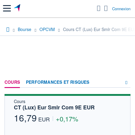
Menu
Connexion
Bourse
OPCVM
Cours CT (Lux) Eur Smlr Com 9E EU
COURS
PERFORMANCES ET RISQUES
Cours
COMPOSITION
CT (Lux) Eur Smlr Com 9E EUR
ACTUALITÉS
16,79
+0,17%
EUR
FORUM
HISTORIQUE