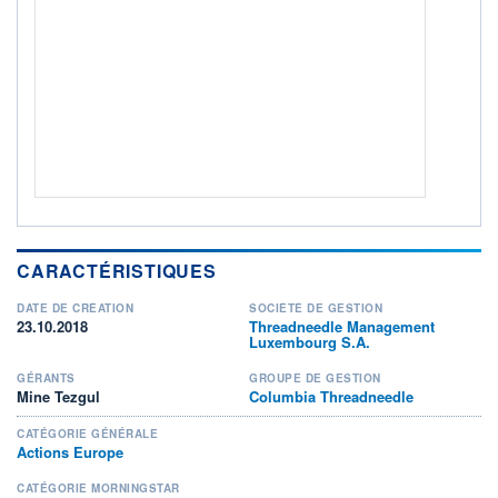
Non éligible Boursobank
ACTIF NET (EUR)
1 259M / 31.07.26
NOTATION MORNINGSTAR ⁽¹⁾
RISQUE DU FONDS (SRI)
4
/7
+ PORTEFEUILLE
+ LISTE
CARACTÉRISTIQUES
DATE DE CRÉATION
SOCIÉTÉ DE GESTION
23.10.2018
Threadneedle Management
Luxembourg S.A.
GÉRANTS
GROUPE DE GESTION
Mine Tezgul
Columbia Threadneedle
CATÉGORIE GÉNÉRALE
Actions Europe
CATÉGORIE MORNINGSTAR