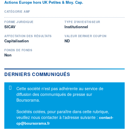
Actions Europe hors UK Petites & Moy. Cap.
CATÉGORIE AMF
FORME JURIDIQUE
TYPE D'INVESTISSEUR
SICAV
Institutionnel
AFFECTATION DES RÉSULTATS
VALEUR DERNIER COUPON
Capitalisation
ND
FONDS DE FONDS
Non
DERNIERS COMMUNIQUÉS
Message d'information
Cette société n'est pas adhérente au service de
diffusion des communiqués de presse sur
Boursorama.
Sociétés cotées, pour paraître dans cette rubrique,
veuillez nous contacter à l'adresse suivante :
contact-
cp@boursorama.fr