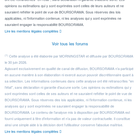
opinions ou estimations qui y sont exprimées sont celles de leurs auteurs et ne
sauraient refléter le point de vue de BOURSORAMA. Sous réserves des lois
applicables, ni l'information contenue, ni les analyses qui y sont exprimées ne
sauraient engager la responsabilité BOURSORAMA.
Lire les mentions légales complètes
Voir tous les forums
(1)
Cette analyse a été élaborée par MORNINGSTAR et diffusée par BOURSORAMA
le 30 juin 2026.
Agissant exclusivement en qualité de canal de diffusion, BOURSORAMA n'a participé
en aucune manière à son élaboration ni exercé aucun pouvoir discrétionnaire quant à
sa sélection. Les informations contenues dans cette analyse ont été retranscrites "en
l'état", sans déclaration ni garantie d'aucune sorte. Les opinions ou estimations qui y
sont exprimées sont celles de ses auteurs et ne sauraient refléter le point de vue de
BOURSORAMA. Sous réserves des lois applicables, ni l'information contenue, ni les
analyses qui y sont exprimées ne sauraient engager la responsabilité de
BOURSORAMA. Le contenu de l'analyse mis à disposition par BOURSORAMA est
fourni uniquement à titre d'information et n'a pas de valeur contractuelle. Il constitue
ainsi une simple aide à la décision dont l'utilisateur conserve l'absolue maîtrise.
Lire les mentions légales complètes