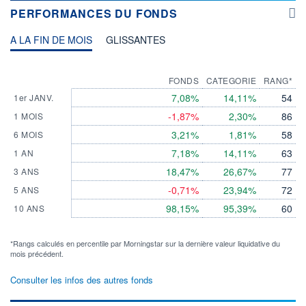
PERFORMANCES DU FONDS
A LA FIN DE MOIS
GLISSANTES
FONDS
CATEGORIE
RANG*
7,08%
14,11%
54
1er JANV.
-1,87%
2,30%
86
1 MOIS
3,21%
1,81%
58
6 MOIS
7,18%
14,11%
63
1 AN
18,47%
26,67%
77
3 ANS
-0,71%
23,94%
72
5 ANS
98,15%
95,39%
60
10 ANS
*Rangs calculés en percentile par Morningstar sur la dernière valeur liquidative du
mois précédent.
Consulter les infos des autres fonds