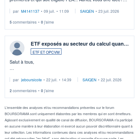
Merci de vos conseils
par
M4141137
•
09 juil.
•
11:09
SAIQEN
•
23 juil. 2026
5
commentaires
•
0
j'aime
ETF exposés au secteur du calcul quan…
ETF ET OPCVM
Salut à tous,
Je cherche à investir sur le secteur du calcul quantique, mais
par
jeboursicote
•
22 juil.
•
14:39
SAIQEN
•
22 juil. 2026
via un ETF plutôt que des actions individuelles.
2
commentaires
•
0
j'aime
Idéalement, je voudrais qu'il soit éligible au PEA.
Pour l' ...
L'ensemble des analyses et/ou recommandations présentes sur le forum
BOURSORAMA sont uniquement élaborées par les membres qui en sont émetteurs.
Agissant exclusivement en qualité de canal de diffusion, BOURSORAMA n'a participé
en aucune manière à leur élaboration ni exercé aucun pouvoir discrétionnaire quant à
leur sélection. Les informations contenues dans ces analyses et/ou recommandations
ont été retranscrites "en l'état", sans déclaration ni garantie d'aucune sorte. Les