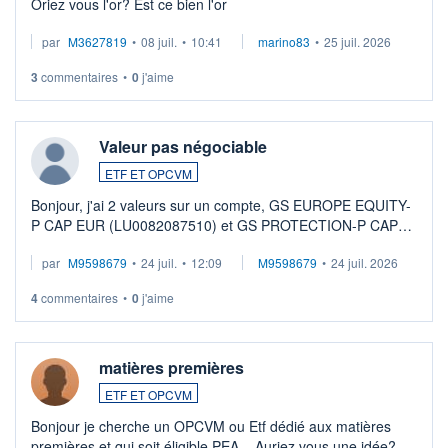
Oriez vous l'or? Est ce bien l'or
par
M3627819
•
08 juil.
•
10:41
marino83
•
25 juil. 2026
3
commentaires
•
0
j'aime
Valeur pas négociable
ETF ET OPCVM
Bonjour, j'ai 2 valeurs sur un compte, GS EUROPE EQUITY-
P CAP EUR (LU0082087510) et GS PROTECTION-P CAP
EUR (LU0546913194), que je souhaite vendre. Lorsque je
par
M9598679
•
24 juil.
•
12:09
M9598679
•
24 juil. 2026
veux procéder à la vente, on me signale ...
4
commentaires
•
0
j'aime
matières premières
ETF ET OPCVM
Bonjour je cherche un OPCVM ou Etf dédié aux matières
premières et qui soit éligible PEA... Auriez vous une idée?