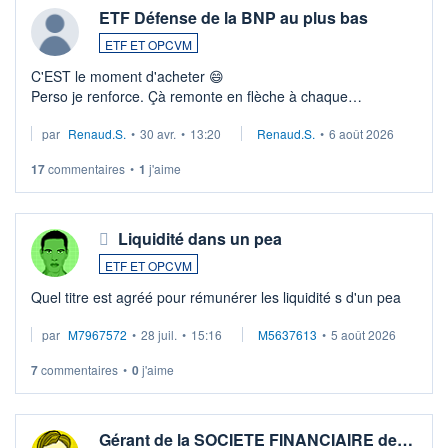
ETF Défense de la BNP au plus bas
ETF ET OPCVM
C'EST le moment d'acheter 😄​
Perso je renforce. Çà remonte en flèche à chaque
suspission d'accord dans.la guerre du moyen-orient.
par
Renaud.S.
•
30 avr.
•
13:20
Renaud.S.
•
6 août 2026
Investissement long terme tip top pour sa retraite.
LU3 ...
17
commentaires
•
1
j'aime
Liquidité dans un pea
ETF ET OPCVM
Quel titre est agréé pour rémunérer les liquidité s d'un pea
par
M7967572
•
28 juil.
•
15:16
M5637613
•
5 août 2026
7
commentaires
•
0
j'aime
Gérant de la SOCIETE FINANCIAIRE de…