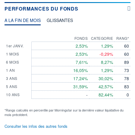
PERFORMANCES DU FONDS
A LA FIN DE MOIS
GLISSANTES
FONDS
CATEGORIE
RANG*
2,53%
1,29%
60
1er JANV.
2,53%
-0,29%
60
1 MOIS
7,61%
8,27%
89
6 MOIS
16,05%
1,29%
73
1 AN
17,24%
30,02%
78
3 ANS
31,59%
42,57%
83
5 ANS
-
82,44%
0
10 ANS
*Rangs calculés en percentile par Morningstar sur la dernière valeur liquidative du
mois précédent.
Consulter les infos des autres fonds