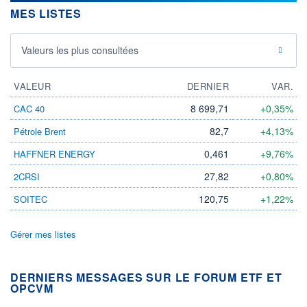
MES LISTES
Valeurs les plus consultées
VALEUR
DERNIER
VAR.
8 699,71
+0,35%
CAC 40
82,7
+4,13%
Pétrole Brent
0,461
+9,76%
HAFFNER ENERGY
27,82
+0,80%
2CRSI
120,75
+1,22%
SOITEC
Gérer mes listes
DERNIERS MESSAGES SUR LE FORUM ETF ET
OPCVM