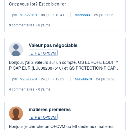
Oriez vous l'or? Est ce bien l'or
par
M3627819
•
08 juil.
•
10:41
marino83
•
25 juil. 2026
3
commentaires
•
0
j'aime
Valeur pas négociable
ETF ET OPCVM
Bonjour, j'ai 2 valeurs sur un compte, GS EUROPE EQUITY-
P CAP EUR (LU0082087510) et GS PROTECTION-P CAP
EUR (LU0546913194), que je souhaite vendre. Lorsque je
par
M9598679
•
24 juil.
•
12:09
M9598679
•
24 juil. 2026
veux procéder à la vente, on me signale ...
4
commentaires
•
0
j'aime
matières premières
ETF ET OPCVM
Bonjour je cherche un OPCVM ou Etf dédié aux matières