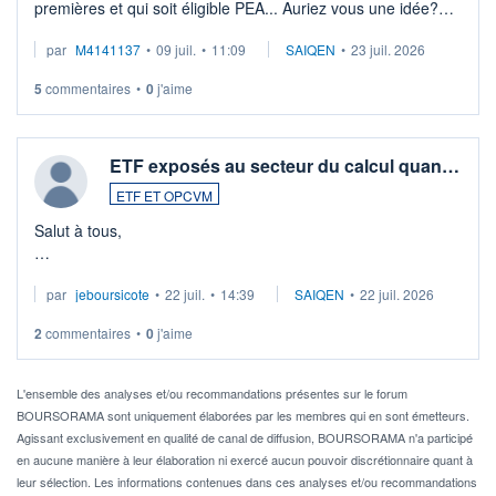
premières et qui soit éligible PEA... Auriez vous une idée?
Merci de vos conseils
par
M4141137
•
09 juil.
•
11:09
SAIQEN
•
23 juil. 2026
5
commentaires
•
0
j'aime
ETF exposés au secteur du calcul quan…
ETF ET OPCVM
Salut à tous,
Je cherche à investir sur le secteur du calcul quantique, mais
par
jeboursicote
•
22 juil.
•
14:39
SAIQEN
•
22 juil. 2026
via un ETF plutôt que des actions individuelles.
2
commentaires
•
0
j'aime
Idéalement, je voudrais qu'il soit éligible au PEA.
Pour l' ...
L'ensemble des analyses et/ou recommandations présentes sur le forum
BOURSORAMA sont uniquement élaborées par les membres qui en sont émetteurs.
Agissant exclusivement en qualité de canal de diffusion, BOURSORAMA n'a participé
en aucune manière à leur élaboration ni exercé aucun pouvoir discrétionnaire quant à
leur sélection. Les informations contenues dans ces analyses et/ou recommandations