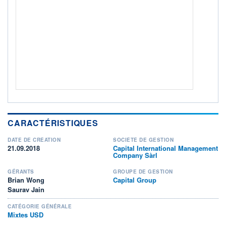
ACTIF NET (EUR)
0K / -
NOTATION MORNINGSTAR ⁽¹⁾
RISQUE DU FONDS (SRI)
3
/7
+ PORTEFEUILLE
+ LISTE
CARACTÉRISTIQUES
DATE DE CRÉATION
SOCIÉTÉ DE GESTION
21.09.2018
Capital International Management
Company Sàrl
GÉRANTS
GROUPE DE GESTION
Brian Wong
Capital Group
Saurav Jain
CATÉGORIE GÉNÉRALE
Mixtes USD