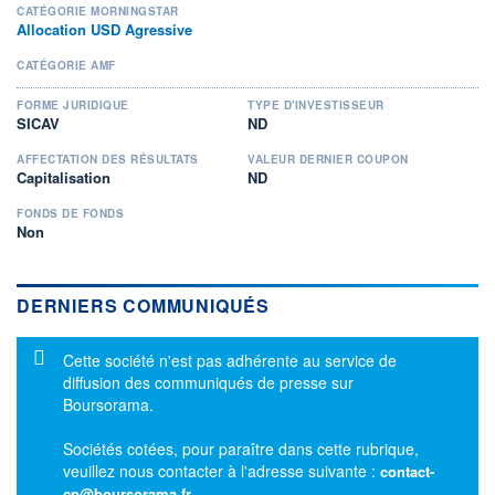
CATÉGORIE MORNINGSTAR
Allocation USD Agressive
CATÉGORIE AMF
FORME JURIDIQUE
TYPE D'INVESTISSEUR
SICAV
ND
AFFECTATION DES RÉSULTATS
VALEUR DERNIER COUPON
Capitalisation
ND
FONDS DE FONDS
Non
DERNIERS COMMUNIQUÉS
Message d'information
Cette société n'est pas adhérente au service de
diffusion des communiqués de presse sur
Boursorama.
Sociétés cotées, pour paraître dans cette rubrique,
veuillez nous contacter à l'adresse suivante :
contact-
cp@boursorama.fr