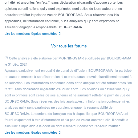
ont été retranscrites "en l'état", sans déclaration ni garantie d'aucune sorte. Les
opinions ou estimations qui y sont exprimées sont celles de leurs auteurs et ne
sauraient refléter le point de vue de BOURSORAMA. Sous réserves des lois
applicables, ni l'information contenue, ni les analyses qui y sont exprimées ne
sauraient engager la responsabilité BOURSORAMA.
Lire les mentions légales complètes
Voir tous les forums
(1)
Cette analyse a été élaborée par MORNINGSTAR et diffusée par BOURSORAMA
le 31 déc. 2024.
Agissant exclusivement en qualité de canal de diffusion, BOURSORAMA n'a participé
en aucune manière à son élaboration ni exercé aucun pouvoir discrétionnaire quant à
sa sélection. Les informations contenues dans cette analyse ont été retranscrites "en
l'état", sans déclaration ni garantie d'aucune sorte. Les opinions ou estimations qui y
sont exprimées sont celles de ses auteurs et ne sauraient refléter le point de vue de
BOURSORAMA. Sous réserves des lois applicables, ni l'information contenue, ni les
analyses qui y sont exprimées ne sauraient engager la responsabilité de
BOURSORAMA. Le contenu de l'analyse mis à disposition par BOURSORAMA est
fourni uniquement à titre d'information et n'a pas de valeur contractuelle. Il constitue
ainsi une simple aide à la décision dont l'utilisateur conserve l'absolue maîtrise.
Lire les mentions légales complètes