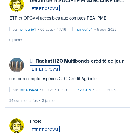
Gérant de la SOCIETE FINANCIAIRE de…
ETF ET OPCVM
ETF et OPCVM accesibles aux comptes PEA_PME
par
pmourie1
•
05 août
•
17:16
pmourie1
•
5 août 2026
0
j'aime
Rachat H2O Multibonds crédité ce jour
ETF ET OPCVM
sur mon compte espèces CTO Crédit Agricole .
par
M3406634
•
01 avr.
•
10:39
SAIQEN
•
29 juil. 2026
24
commentaires
•
2
j'aime
L'OR
ETF ET OPCVM