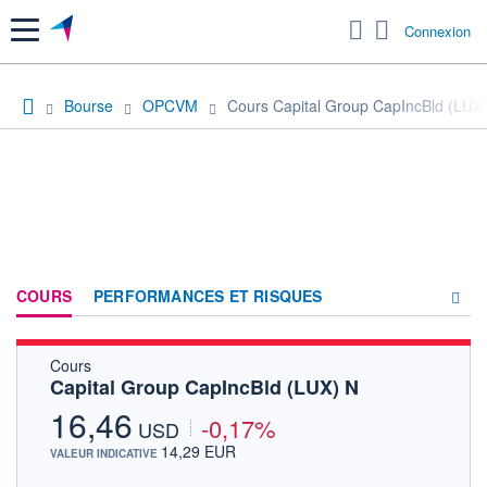
Menu
Connexion
Bourse
OPCVM
Cours Capital Group CapIncBld (LUX
COURS
PERFORMANCES ET RISQUES
Cours
COMPOSITION
Capital Group CapIncBld (LUX) N
ACTUALITÉS
16,46
-0,17%
USD
FORUM
14,29 EUR
VALEUR INDICATIVE
HISTORIQUE