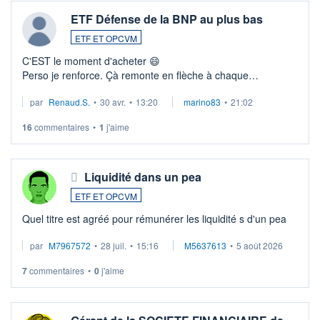
ETF Défense de la BNP au plus bas
ETF ET OPCVM
C'EST le moment d'acheter 😄​
Perso je renforce. Çà remonte en flèche à chaque
suspission d'accord dans.la guerre du moyen-orient.
par
Renaud.S.
•
30 avr.
•
13:20
marino83
•
21:02
Investissement long terme tip top pour sa retraite.
LU3 ...
16
commentaires
•
1
j'aime
Liquidité dans un pea
ETF ET OPCVM
Quel titre est agréé pour rémunérer les liquidité s d'un pea
par
M7967572
•
28 juil.
•
15:16
M5637613
•
5 août 2026
7
commentaires
•
0
j'aime