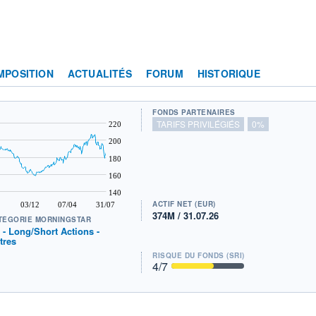
MPOSITION
ACTUALITÉS
FORUM
HISTORIQUE
FONDS PARTENAIRES
TARIFS PRIVILÉGIÉS
0%
220
200
180
160
140
ACTIF NET (EUR)
03/12
07/04
31/07
374M / 31.07.26
TÉGORIE MORNINGSTAR
t - Long/Short Actions -
tres
RISQUE DU FONDS (SRI)
4
/7