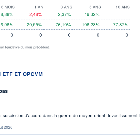
6 MOIS
1 AN
3 ANS
5 ANS
10 ANS
8,88%
-2,48%
2,37%
49,32%
-
6,96%
20,55%
76,10%
106,28%
77,87%
0
0
0
0
0
eur liquidative du mois précédent.
 ETF ET OPCVM
 bas
 suspission d'accord dans.la guerre du moyen-orient. Investissement lo
ût 2026