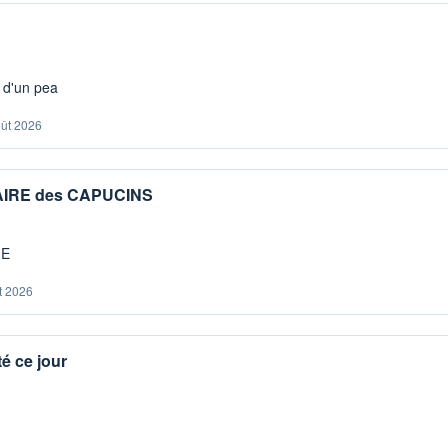
s d'un pea
oût 2026
IAIRE des CAPUCINS
ME
t 2026
é ce jour