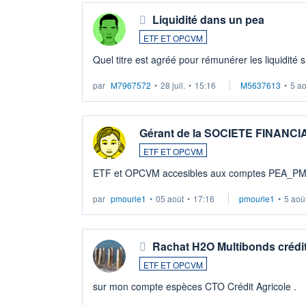
Liquidité dans un pea
ETF ET OPCVM
Quel titre est agréé pour rémunérer les liquidité 
par
M7967572
•
28 juil.
•
15:16
M5637613
•
5 a
Gérant de la SOCIETE FINANC
ETF ET OPCVM
ETF et OPCVM accesibles aux comptes PEA_P
par
pmourie1
•
05 août
•
17:16
pmourie1
•
5 aoû
Rachat H2O Multibonds crédit
ETF ET OPCVM
sur mon compte espèces CTO Crédit Agricole .