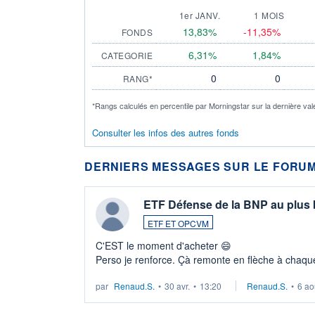
1er JANV.
1 MOIS
13,83%
-11,35%
FONDS
6,31%
1,84%
CATEGORIE
0
0
RANG*
*Rangs calculés en percentile par Morningstar sur la dernière val
Consulter les infos des autres fonds
DERNIERS MESSAGES SUR LE FORUM
ETF Défense de la BNP au plus
ETF ET OPCVM
C'EST le moment d'acheter 😄​
Perso je renforce. Çà remonte en flèche à chaque
LU3 ...
par
Renaud.S.
•
30 avr.
•
13:20
Renaud.S.
•
6 ao