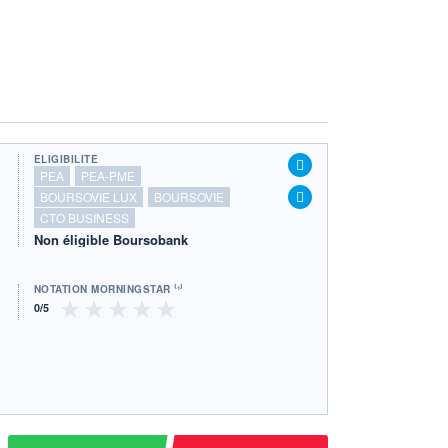
ÉLIGIBILITÉ
PEA
PEA-PME
BOURSOVIE LUX
BOURSOVIE
CTO BUSINESS
Non éligible Boursobank
NOTATION MORNINGSTAR ⁽¹⁾