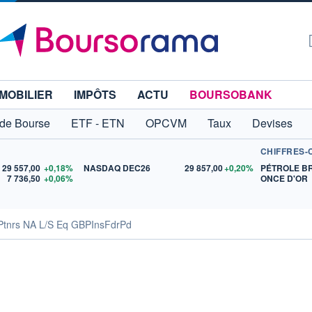
MOBILIER
IMPÔTS
ACTU
BOURSOBANK
 de Bourse
ETF - ETN
OPCVM
Taux
Devises
CHIFFRES-
29 557,00
+0,18%
NASDAQ DEC26
29 857,00
+0,20%
PÉTROLE B
7 736,50
+0,06%
ONCE D'OR
Ptnrs NA L/S Eq GBPInsFdrPd