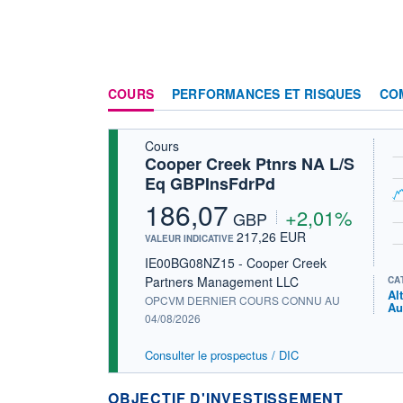
COURS
PERFORMANCES ET RISQUES
CO
Cours
Cooper Creek Ptnrs NA L/S
Eq GBPInsFdrPd
186,07
+2,01%
GBP
217,26 EUR
VALEUR INDICATIVE
IE00BG08NZ15 - Cooper Creek
Partners Management LLC
CA
Al
OPCVM DERNIER COURS CONNU AU
Au
04/08/2026
Consulter le prospectus / DIC
OBJECTIF D'INVESTISSEMENT