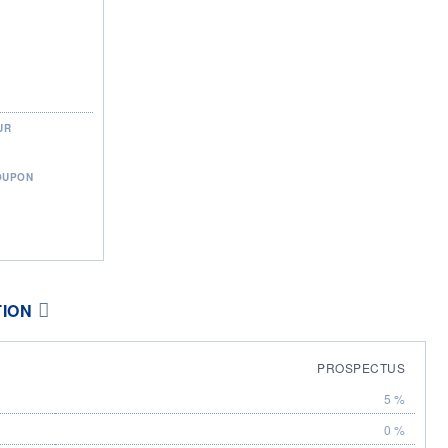
UR
OUPON
TION
PROSPECTUS
5 %
0 %