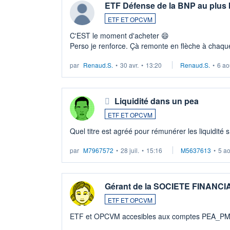
ETF Défense de la BNP au plus
ETF ET OPCVM
C'EST le moment d'acheter 😄​
Perso je renforce. Çà remonte en flèche à chaque
LU3 ...
par
Renaud.S.
•
30 avr.
•
13:20
Renaud.S.
•
6 ao
Liquidité dans un pea
ETF ET OPCVM
Quel titre est agréé pour rémunérer les liquidité 
par
M7967572
•
28 juil.
•
15:16
M5637613
•
5 a
Gérant de la SOCIETE FINANC
ETF ET OPCVM
ETF et OPCVM accesibles aux comptes PEA_P