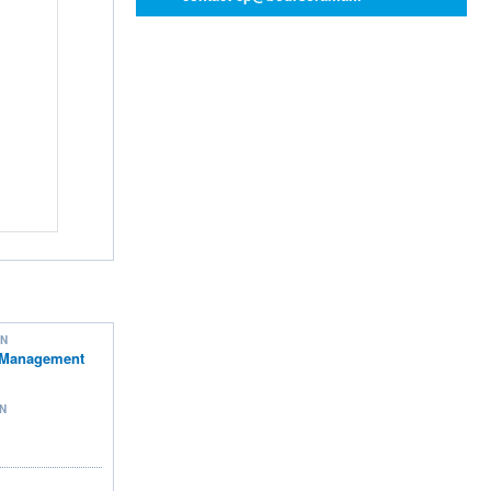
ON
 Management
N