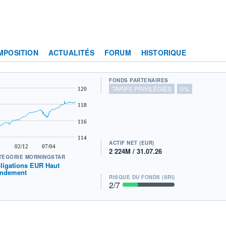
MPOSITION
ACTUALITÉS
FORUM
HISTORIQUE
FONDS PARTENAIRES
TARIFS PRIVILÉGIÉS
0%
120
118
116
114
ACTIF NET (EUR)
02/12
07/04
2 224M / 31.07.26
TÉGORIE MORNINGSTAR
ligations EUR Haut
ndement
RISQUE DU FONDS (SRI)
2
/7