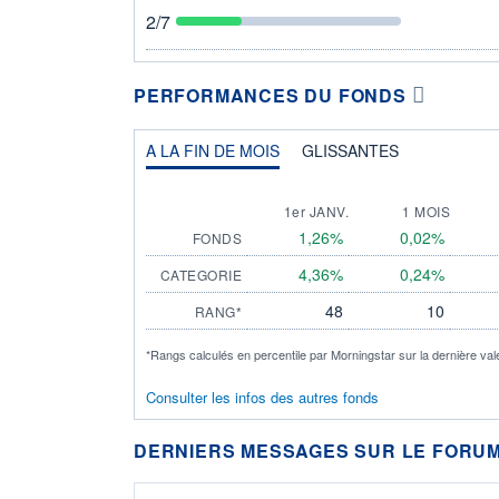
2
/7
PERFORMANCES DU FONDS
A LA FIN DE MOIS
GLISSANTES
1er JANV.
1 MOIS
1,26%
0,02%
FONDS
4,36%
0,24%
CATEGORIE
48
10
RANG*
*Rangs calculés en percentile par Morningstar sur la dernière val
Consulter les infos des autres fonds
DERNIERS MESSAGES SUR LE FORUM