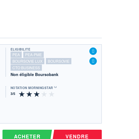
ÉLIGIBILITÉ
PEA
PEA-PME
BOURSOVIE LUX
BOURSOVIE
CTO BUSINESS
Non éligible Boursobank
NOTATION MORNINGSTAR ⁽¹⁾
ACHETER
VENDRE