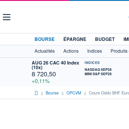
Menu
BOURSE
ÉPARGNE
BUDGET
IM
Actualités
Actions
Indices
Produits
AUG 26 CAC 40 Index
INDICES
(10x)
NASDAQ SEP26
8 720,50
MINI S&P SEP26
+0,11%
Bourse
OPCVM
Cours Oddo BHF Euro