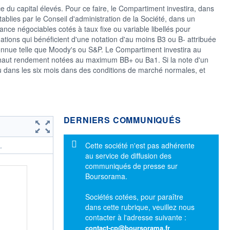
du capital élevés. Pour ce faire, le Compartiment investira, dans
tablies par le Conseil d'administration de la Société, dans un
éance négociables cotés à taux fixe ou variable libellés pour
igations qui bénéficient d'une notation d'au moins B3 ou B- attribuée
onnue telle que Moody's ou S&P. Le Compartiment investira au
 haut rendement notées au maximum BB+ ou Ba1. Si la note d'un
du dans les six mois dans des conditions de marché normales, et
DERNIERS COMMUNIQUÉS
Message d'information
Cette société n'est pas adhérente
.
au service de diffusion des
communiqués de presse sur
Boursorama.
Sociétés cotées, pour paraître
dans cette rubrique, veuillez nous
contacter à l'adresse suivante :
contact-cp@boursorama.fr