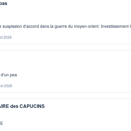
 bas
 suspission d'accord dans.la guerre du moyen-orient. Investissement lo
ût 2026
s d'un pea
oût 2026
IAIRE des CAPUCINS
ME