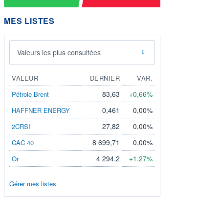
MES LISTES
Valeurs les plus consultées
VALEUR
DERNIER
VAR.
83,63
+0,66%
Pétrole Brent
0,461
0,00%
HAFFNER ENERGY
27,82
0,00%
2CRSI
8 699,71
0,00%
CAC 40
4 294,2
+1,27%
Or
Gérer mes listes