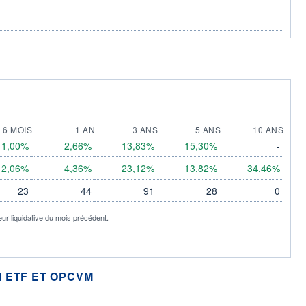
6 MOIS
1 AN
3 ANS
5 ANS
10 ANS
1,00%
2,66%
13,83%
15,30%
-
2,06%
4,36%
23,12%
13,82%
34,46%
23
44
91
28
0
eur liquidative du mois précédent.
 ETF ET OPCVM