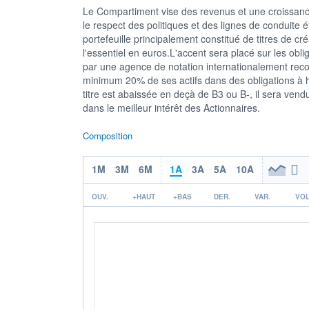
Le Compartiment vise des revenus et une croissance 
le respect des politiques et des lignes de conduite é
portefeuille principalement constitué de titres de cr
l'essentiel en euros.L'accent sera placé sur les obl
par une agence de notation internationalement rec
minimum 20% de ses actifs dans des obligations à
titre est abaissée en deçà de B3 ou B-, il sera ven
dans le meilleur intérêt des Actionnaires.
Composition
1M
3M
6M
1A
3A
5A
10A
OUV.
+HAUT
+BAS
DER.
VAR.
VOL