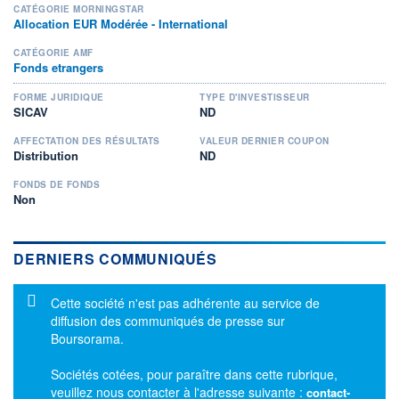
CATÉGORIE MORNINGSTAR
Allocation EUR Modérée - International
CATÉGORIE AMF
Fonds etrangers
FORME JURIDIQUE
TYPE D'INVESTISSEUR
SICAV
ND
AFFECTATION DES RÉSULTATS
VALEUR DERNIER COUPON
Distribution
ND
FONDS DE FONDS
Non
DERNIERS COMMUNIQUÉS
Message d'information
Cette société n'est pas adhérente au service de
diffusion des communiqués de presse sur
Boursorama.
Sociétés cotées, pour paraître dans cette rubrique,
veuillez nous contacter à l'adresse suivante :
contact-