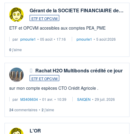
Gérant de la SOCIETE FINANCIAIRE de…
ETF ET OPCVM
ETF et OPCVM accesibles aux comptes PEA_PME
par
pmourie1
•
05 août
•
17:16
pmourie1
•
5 août 2026
0
j'aime
Rachat H2O Multibonds crédité ce jour
ETF ET OPCVM
sur mon compte espèces CTO Crédit Agricole .
par
M3406634
•
01 avr.
•
10:39
SAIQEN
•
29 juil. 2026
24
commentaires
•
2
j'aime
L'OR