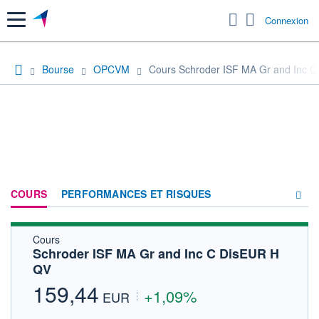
Menu
Connexion
Bourse
OPCVM
Cours Schroder ISF MA Gr and Inc 
COURS
PERFORMANCES ET RISQUES
Cours
COMPOSITION
Schroder ISF MA Gr and Inc C DisEUR H
QV
ACTUALITÉS
159,44
+1,09%
FORUM
EUR
HISTORIQUE