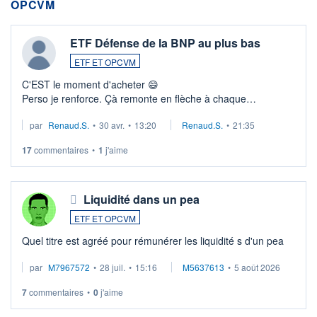
OPCVM
ETF Défense de la BNP au plus bas
ETF ET OPCVM
C'EST le moment d'acheter 😄​
Perso je renforce. Çà remonte en flèche à chaque
suspission d'accord dans.la guerre du moyen-orient.
par
Renaud.S.
•
30 avr.
•
13:20
Renaud.S.
•
21:35
Investissement long terme tip top pour sa retraite.
LU3 ...
17
commentaires
•
1
j'aime
Liquidité dans un pea
ETF ET OPCVM
Quel titre est agréé pour rémunérer les liquidité s d'un pea
par
M7967572
•
28 juil.
•
15:16
M5637613
•
5 août 2026
7
commentaires
•
0
j'aime