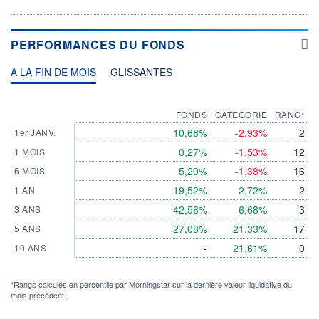
PERFORMANCES DU FONDS
A LA FIN DE MOIS
GLISSANTES
FONDS
CATEGORIE
RANG*
10,68%
-2,93%
2
1er JANV.
0,27%
-1,53%
12
1 MOIS
5,20%
-1,38%
16
6 MOIS
19,52%
2,72%
2
1 AN
42,58%
6,68%
3
3 ANS
27,08%
21,33%
17
5 ANS
-
21,61%
0
10 ANS
*Rangs calculés en percentile par Morningstar sur la dernière valeur liquidative du
mois précédent.