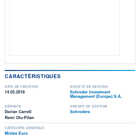
CTO BUSINESS
Non éligible Boursobank
ACTIF NET (EUR)
2 692M / 31.07.26
NOTATION MORNINGSTAR ⁽¹⁾
RISQUE DU FONDS (SRI)
3
/7
+ PORTEFEUILLE
+ LISTE
CARACTÉRISTIQUES
DATE DE CRÉATION
SOCIÉTÉ DE GESTION
14.02.2018
Schroder Investment
Management (Europe) S.A.
GÉRANTS
GROUPE DE GESTION
Dorian Carrell
Schroders
Remi Olu-Pitan
CATÉGORIE GÉNÉRALE
Mixtes Euro