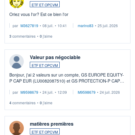
ETF ET OPCVM
Oriez vous l'or? Est ce bien l'or
par
M3627819
•
08 juil.
•
10:41
marino83
•
25 juil. 2026
3
commentaires
•
0
j'aime
Valeur pas négociable
ETF ET OPCVM
Bonjour, j'ai 2 valeurs sur un compte, GS EUROPE EQUITY-
P CAP EUR (LU0082087510) et GS PROTECTION-P CAP
EUR (LU0546913194), que je souhaite vendre. Lorsque je
par
M9598679
•
24 juil.
•
12:09
M9598679
•
24 juil. 2026
veux procéder à la vente, on me signale ...
4
commentaires
•
0
j'aime
matières premières
ETF ET OPCVM