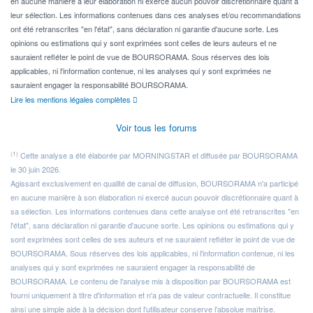
en aucune manière à leur élaboration ni exercé aucun pouvoir discrétionnaire quant à
leur sélection. Les informations contenues dans ces analyses et/ou recommandations
ont été retranscrites "en l'état", sans déclaration ni garantie d'aucune sorte. Les
opinions ou estimations qui y sont exprimées sont celles de leurs auteurs et ne
sauraient refléter le point de vue de BOURSORAMA. Sous réserves des lois
applicables, ni l'information contenue, ni les analyses qui y sont exprimées ne
sauraient engager la responsabilité BOURSORAMA.
Lire les mentions légales complètes
Voir tous les forums
(1)
Cette analyse a été élaborée par MORNINGSTAR et diffusée par BOURSORAMA
le 30 juin 2026.
Agissant exclusivement en qualité de canal de diffusion, BOURSORAMA n'a participé
en aucune manière à son élaboration ni exercé aucun pouvoir discrétionnaire quant à
sa sélection. Les informations contenues dans cette analyse ont été retranscrites "en
l'état", sans déclaration ni garantie d'aucune sorte. Les opinions ou estimations qui y
sont exprimées sont celles de ses auteurs et ne sauraient refléter le point de vue de
BOURSORAMA. Sous réserves des lois applicables, ni l'information contenue, ni les
analyses qui y sont exprimées ne sauraient engager la responsabilité de
BOURSORAMA. Le contenu de l'analyse mis à disposition par BOURSORAMA est
fourni uniquement à titre d'information et n'a pas de valeur contractuelle. Il constitue
ainsi une simple aide à la décision dont l'utilisateur conserve l'absolue maîtrise.