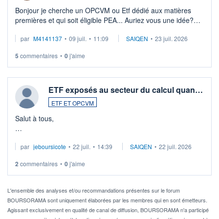
Bonjour je cherche un OPCVM ou Etf dédié aux matières
premières et qui soit éligible PEA... Auriez vous une idée?
Merci de vos conseils
par
M4141137
•
09 juil.
•
11:09
SAIQEN
•
23 juil. 2026
5
commentaires
•
0
j'aime
ETF exposés au secteur du calcul quan…
ETF ET OPCVM
Salut à tous,
Je cherche à investir sur le secteur du calcul quantique, mais
par
jeboursicote
•
22 juil.
•
14:39
SAIQEN
•
22 juil. 2026
via un ETF plutôt que des actions individuelles.
2
commentaires
•
0
j'aime
Idéalement, je voudrais qu'il soit éligible au PEA.
Pour l' ...
L'ensemble des analyses et/ou recommandations présentes sur le forum
BOURSORAMA sont uniquement élaborées par les membres qui en sont émetteurs.
Agissant exclusivement en qualité de canal de diffusion, BOURSORAMA n'a participé