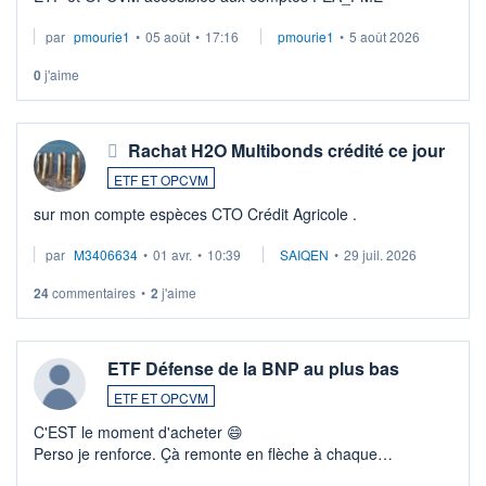
par
pmourie1
•
05 août
•
17:16
pmourie1
•
5 août 2026
0
j'aime
Rachat H2O Multibonds crédité ce jour
ETF ET OPCVM
sur mon compte espèces CTO Crédit Agricole .
par
M3406634
•
01 avr.
•
10:39
SAIQEN
•
29 juil. 2026
24
commentaires
•
2
j'aime
ETF Défense de la BNP au plus bas
ETF ET OPCVM
C'EST le moment d'acheter 😄​
Perso je renforce. Çà remonte en flèche à chaque
suspission d'accord dans.la guerre du moyen-orient.