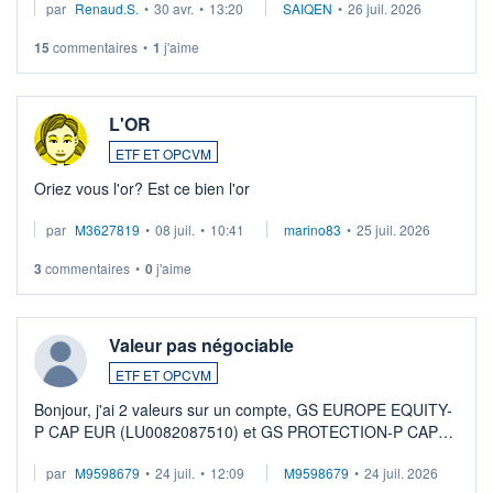
par
Renaud.S.
•
30 avr.
•
13:20
SAIQEN
•
26 juil. 2026
Investissement long terme tip top pour sa retraite.
LU3 ...
15
commentaires
•
1
j'aime
L'OR
ETF ET OPCVM
Oriez vous l'or? Est ce bien l'or
par
M3627819
•
08 juil.
•
10:41
marino83
•
25 juil. 2026
3
commentaires
•
0
j'aime
Valeur pas négociable
ETF ET OPCVM
Bonjour, j'ai 2 valeurs sur un compte, GS EUROPE EQUITY-
P CAP EUR (LU0082087510) et GS PROTECTION-P CAP
EUR (LU0546913194), que je souhaite vendre. Lorsque je
par
M9598679
•
24 juil.
•
12:09
M9598679
•
24 juil. 2026
veux procéder à la vente, on me signale ...