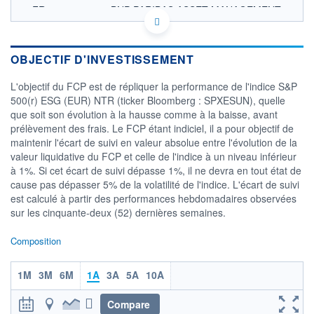
FR0013277324 - BNP PARIBAS ASSET MANAGEMENT
Europe
OPCVM DERNIER COURS CONNU AU 03/08/2026
Consulter le prospectus / DIC
OBJECTIF D'INVESTISSEMENT
400
L'objectif du FCP est de répliquer la performance de l'indice S&P
500(r) ESG (EUR) NTR (ticker Bloomberg : SPXESUN), quelle
350
que soit son évolution à la hausse comme à la baisse, avant
prélèvement des frais. Le FCP étant indiciel, il a pour objectif de
300
maintenir l'écart de suivi en valeur absolue entre l'évolution de la
250
valeur liquidative du FCP et celle de l'indice à un niveau inférieur
02/12
10/04
à 1%. Si cet écart de suivi dépasse 1%, il ne devra en tout état de
cause pas dépasser 5% de la volatilité de l'indice. L'écart de suivi
CATÉGORIE MORNINGSTAR
est calculé à partir des performances hebdomadaires observées
Actions Secteur Autres
sur les cinquante-deux (52) dernières semaines.
FONDS PARTENAIRES
TARIFS PRIVILÉGIÉS
0%
Composition
ÉLIGIBILITÉ
1M
3M
6M
1A
3A
5A
10A
PEA
PEA-PME
BOURSOVIE LUX
BOURSOVIE
CTO BUSINESS
Compare
Non éligible Boursobank