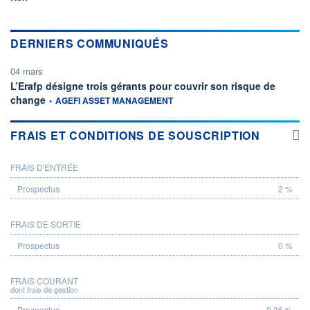
DERNIERS COMMUNIQUÉS
04 mars
L’Erafp désigne trois gérants pour couvrir son risque de
information fournie par
change
•
AGEFI ASSET MANAGEMENT
FRAIS ET CONDITIONS DE SOUSCRIPTION
FRAIS D'ENTRÉE
PROSPECTUS
2 %
FRAIS DE SORTIE
0 %
FRAIS COURANT
dont frais de gestion
0,36 %