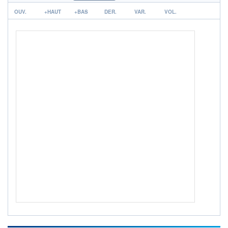
r
OUV.
ACTIF NET (EUR)
+HAUT
+BAS
DER.
VAR.
VOL.
444M / 31.07.26
NOTATION MORNINGSTAR ⁽¹⁾
RISQUE DU FONDS (SRI)
4
/7
+ PORTEFEUILLE
+ LISTE