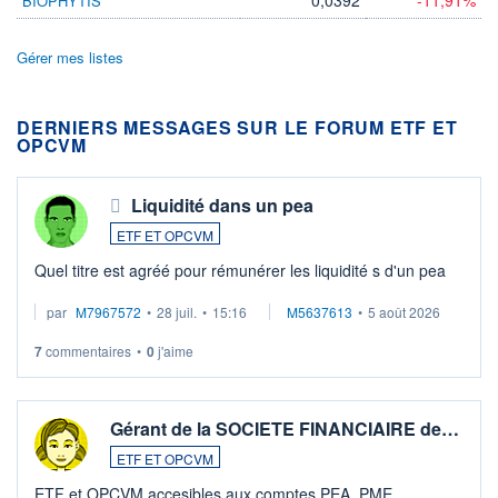
BIOPHYTIS
Gérer mes listes
DERNIERS MESSAGES SUR LE FORUM ETF ET
OPCVM
Liquidité dans un pea
ETF ET OPCVM
Quel titre est agréé pour rémunérer les liquidité s d'un pea
par
M7967572
•
28 juil.
•
15:16
M5637613
•
5 août 2026
7
commentaires
•
0
j'aime
Gérant de la SOCIETE FINANCIAIRE de…
ETF ET OPCVM
ETF et OPCVM accesibles aux comptes PEA_PME