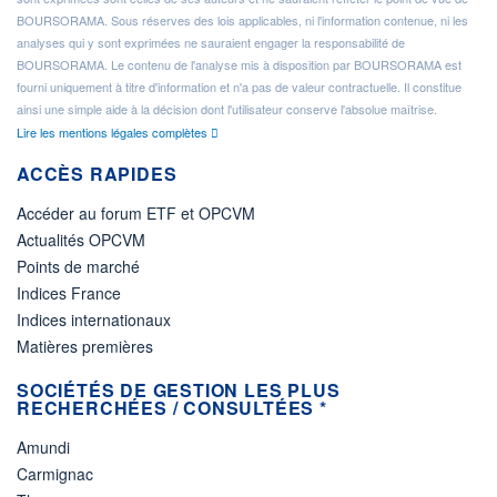
BOURSORAMA. Sous réserves des lois applicables, ni l'information contenue, ni les
analyses qui y sont exprimées ne sauraient engager la responsabilité de
BOURSORAMA. Le contenu de l'analyse mis à disposition par BOURSORAMA est
fourni uniquement à titre d'information et n'a pas de valeur contractuelle. Il constitue
ainsi une simple aide à la décision dont l'utilisateur conserve l'absolue maîtrise.
Lire les mentions légales complètes
ACCÈS RAPIDES
Accéder au forum ETF et OPCVM
Actualités OPCVM
Points de marché
Indices France
Indices internationaux
Matières premières
SOCIÉTÉS DE GESTION LES PLUS
RECHERCHÉES / CONSULTÉES *
Amundi
Carmignac