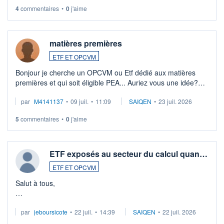
4
commentaires
•
0
j'aime
matières premières
ETF ET OPCVM
Bonjour je cherche un OPCVM ou Etf dédié aux matières
premières et qui soit éligible PEA... Auriez vous une idée?
Merci de vos conseils
par
M4141137
•
09 juil.
•
11:09
SAIQEN
•
23 juil. 2026
5
commentaires
•
0
j'aime
ETF exposés au secteur du calcul quan…
ETF ET OPCVM
Salut à tous,
Je cherche à investir sur le secteur du calcul quantique, mais
par
jeboursicote
•
22 juil.
•
14:39
SAIQEN
•
22 juil. 2026
via un ETF plutôt que des actions individuelles.