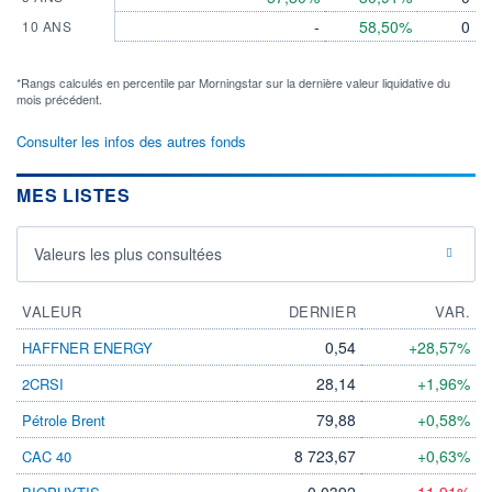
-
58,50%
0
10 ANS
*Rangs calculés en percentile par Morningstar sur la dernière valeur liquidative du
mois précédent.
Consulter les infos des autres fonds
MES LISTES
Valeurs les plus consultées
VALEUR
DERNIER
VAR.
0,54
+28,57%
HAFFNER ENERGY
28,14
+1,96%
2CRSI
79,88
+0,58%
Pétrole Brent
8 723,67
+0,63%
CAC 40
0,0392
-11,91%