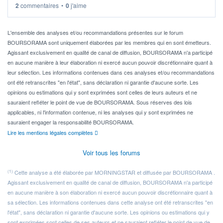
2
commentaires
•
0
j'aime
Idéalement, je voudrais qu'il soit éligible au PEA.
Pour l' ...
L'ensemble des analyses et/ou recommandations présentes sur le forum
BOURSORAMA sont uniquement élaborées par les membres qui en sont émetteurs.
Agissant exclusivement en qualité de canal de diffusion, BOURSORAMA n'a participé
en aucune manière à leur élaboration ni exercé aucun pouvoir discrétionnaire quant à
leur sélection. Les informations contenues dans ces analyses et/ou recommandations
ont été retranscrites "en l'état", sans déclaration ni garantie d'aucune sorte. Les
opinions ou estimations qui y sont exprimées sont celles de leurs auteurs et ne
sauraient refléter le point de vue de BOURSORAMA. Sous réserves des lois
applicables, ni l'information contenue, ni les analyses qui y sont exprimées ne
sauraient engager la responsabilité BOURSORAMA.
Lire les mentions légales complètes
Voir tous les forums
(1)
Cette analyse a été élaborée par MORNINGSTAR et diffusée par BOURSORAMA .
Agissant exclusivement en qualité de canal de diffusion, BOURSORAMA n'a participé
en aucune manière à son élaboration ni exercé aucun pouvoir discrétionnaire quant à
sa sélection. Les informations contenues dans cette analyse ont été retranscrites "en
l'état", sans déclaration ni garantie d'aucune sorte. Les opinions ou estimations qui y
sont exprimées sont celles de ses auteurs et ne sauraient refléter le point de vue de