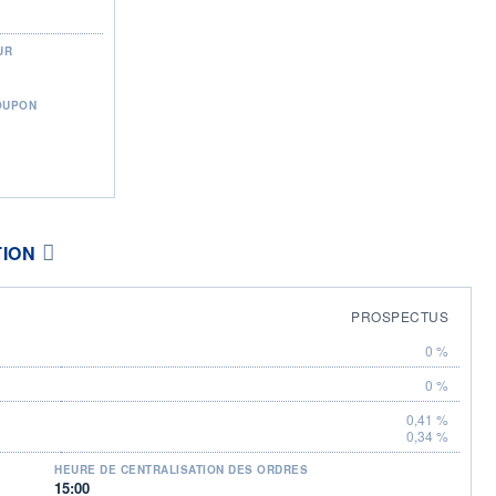
UR
OUPON
TION
PROSPECTUS
0 %
0 %
0,41 %
0,34 %
HEURE DE CENTRALISATION DES ORDRES
15:00