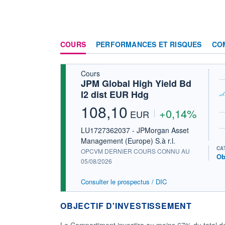
COURS
PERFORMANCES ET RISQUES
CO
Cours
JPM Global High Yield Bd
I2 dist EUR Hdg
108,10
+0,14%
EUR
LU1727362037 - JPMorgan Asset
Management (Europe) S.à r.l.
CA
OPCVM DERNIER COURS CONNU AU
Ob
05/08/2026
Consulter le prospectus / DIC
OBJECTIF D'INVESTISSEMENT
Le Compartiment investira au moins 67% du total de se