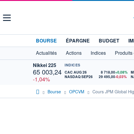
Menu
BOURSE
ÉPARGNE
BUDGET
IM
Actualités
Actions
Indices
Produits
Nikkei 225
INDICES
65 003,24
CAC AUG 26
8 718,00
+0,08%
M
NASDAQ SEP26
29 495,00
-0,03%
N
-1,04%
Bourse
OPCVM
Cours JPM Global Hig