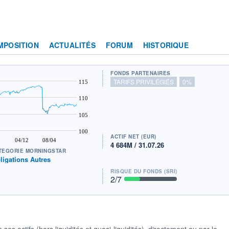
MPOSITION
ACTUALITÉS
FORUM
HISTORIQUE
FONDS PARTENAIRES
TARIFS PRIVILÉGIÉS
0%
115
110
105
100
ACTIF NET (EUR)
04/12
08/04
4 684M / 31.07.26
TÉGORIE MORNINGSTAR
ligations Autres
RISQUE DU FONDS (SRI)
2
/7
s actifs (hors liquidités et quasi-liquidités), directement ou par le