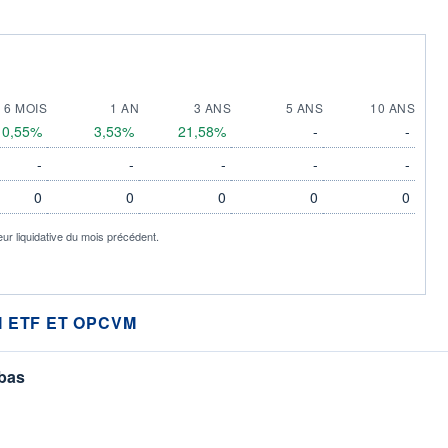
6 MOIS
1 AN
3 ANS
5 ANS
10 ANS
0,55%
3,53%
21,58%
-
-
-
-
-
-
-
0
0
0
0
0
eur liquidative du mois précédent.
 ETF ET OPCVM
 bas