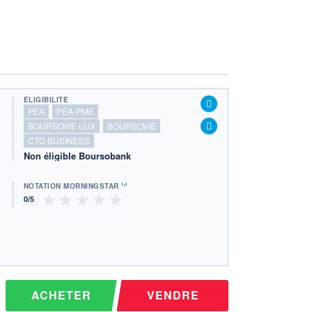
ÉLIGIBILITÉ
PEA
PEA-PME
BOURSOVIE LUX
BOURSOVIE
CTO BUSINESS
Non éligible Boursobank
NOTATION MORNINGSTAR ⁽¹⁾
ACHETER
VENDRE