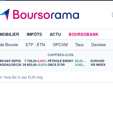
MOBILIER
IMPÔTS
ACTU
BOURSOBANK
 de Bourse
ETF - ETN
OPCVM
Taux
Devises
CHIFFRES-CLÉS
INI S&P SEP26
7 729,25
-0,03%
PÉTROLE BRENT
83,33
$US
EUR/USD
ASDAQ DEC26
29 802,00
+0,02%
ONCE D'OR
4 242,32
$US
VIX INDEX
h Yield Bd I2 dist EUR Hdg