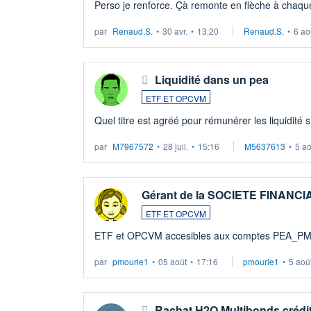
Perso je renforce. Çà remonte en flèche à chaque
LU3 ...
par
Renaud.S.
•
30 avr.
•
13:20
Renaud.S.
•
6 ao
Liquidité dans un pea
ETF ET OPCVM
Quel titre est agréé pour rémunérer les liquidité 
par
M7967572
•
28 juil.
•
15:16
M5637613
•
5 a
Gérant de la SOCIETE FINANC
ETF ET OPCVM
ETF et OPCVM accesibles aux comptes PEA_P
par
pmourie1
•
05 août
•
17:16
pmourie1
•
5 aoû
Rachat H2O Multibonds crédit