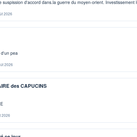
 suspission d'accord dans.la guerre du moyen-orient. Investissement lo
ût 2026
s d'un pea
oût 2026
IAIRE des CAPUCINS
ME
t 2026
é ce jour