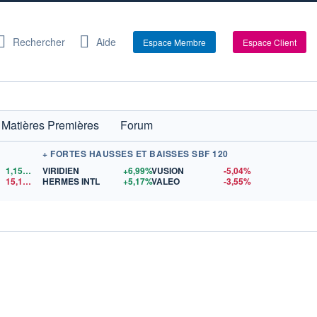
Rechercher
Aide
Espace Membre
Espace Client
Matières Premières
Forum
+ FORTES HAUSSES ET BAISSES SBF 120
1,1521
$US
VIRIDIEN
+6,99%
VUSION
-5,04%
15,15
$US
HERMES INTL
+5,17%
VALEO
-3,55%