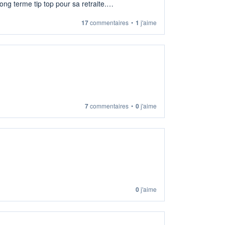
ng terme tip top pour sa retraite.
17
commentaires
•
1
j'aime
7
commentaires
•
0
j'aime
0
j'aime