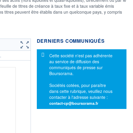
feuille de titres de créance à taux fixe et à taux variable émis
s titres peuvent être établis dans un quelconque pays, y compris
DERNIERS COMMUNIQUÉS
Message d'information
Cette société n'est pas adhérente
.
au service de diffusion des
communiqués de presse sur
Boursorama.
Sociétés cotées, pour paraître
dans cette rubrique, veuillez nous
contacter à l'adresse suivante :
contact-cp@boursorama.fr