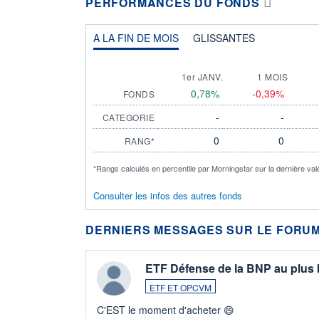
PERFORMANCES DU FONDS
A LA FIN DE MOIS
GLISSANTES
1er JANV.
1 MOIS
0,78%
-0,39%
FONDS
-
-
CATEGORIE
0
0
RANG*
*Rangs calculés en percentile par Morningstar sur la dernière val
Consulter les infos des autres fonds
DERNIERS MESSAGES SUR LE FORUM
ETF Défense de la BNP au plus
ETF ET OPCVM
C'EST le moment d'acheter 😄​