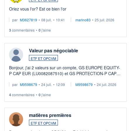
Oriez vous l'or? Est ce bien l'or
par
M3627819
•
08 juil.
•
10:41
marino83
•
25 juil. 2026
3
commentaires
•
0
j'aime
Valeur pas négociable
ETF ET OPCVM
Bonjour, j'ai 2 valeurs sur un compte, GS EUROPE EQUITY-
P CAP EUR (LU0082087510) et GS PROTECTION-P CAP
EUR (LU0546913194), que je souhaite vendre. Lorsque je
par
M9598679
•
24 juil.
•
12:09
M9598679
•
24 juil. 2026
veux procéder à la vente, on me signale ...
4
commentaires
•
0
j'aime
matières premières
ETF ET OPCVM