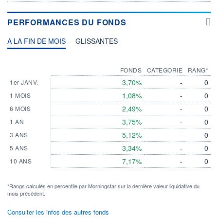
PERFORMANCES DU FONDS
A LA FIN DE MOIS
GLISSANTES
FONDS
CATEGORIE
RANG*
3,70%
-
0
1er JANV.
1,08%
-
0
1 MOIS
2,49%
-
0
6 MOIS
3,75%
-
0
1 AN
5,12%
-
0
3 ANS
3,34%
-
0
5 ANS
7,17%
-
0
10 ANS
*Rangs calculés en percentile par Morningstar sur la dernière valeur liquidative du
mois précédent.
Consulter les infos des autres fonds