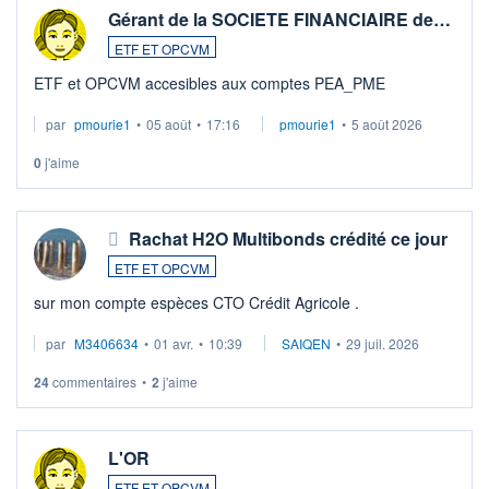
Gérant de la SOCIETE FINANCIAIRE de…
ETF ET OPCVM
ETF et OPCVM accesibles aux comptes PEA_PME
par
pmourie1
•
05 août
•
17:16
pmourie1
•
5 août 2026
0
j'aime
Rachat H2O Multibonds crédité ce jour
ETF ET OPCVM
sur mon compte espèces CTO Crédit Agricole .
par
M3406634
•
01 avr.
•
10:39
SAIQEN
•
29 juil. 2026
24
commentaires
•
2
j'aime
L'OR
ETF ET OPCVM