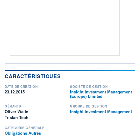
ACTIF NET (EUR)
493M / 31.07.26
NOTATION MORNINGSTAR ⁽¹⁾
RISQUE DU FONDS (SRI)
2
/7
+ PORTEFEUILLE
+ LISTE
CARACTÉRISTIQUES
DATE DE CRÉATION
SOCIÉTÉ DE GESTION
23.12.2015
Insight Investment Management
(Europe) Limited
GÉRANTS
GROUPE DE GESTION
Oliver Waite
Insight Investment Management
Tristan Teoh
CATÉGORIE GÉNÉRALE
Obligations Autres