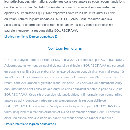
leur sélection. Les informations contenues dans ces analyses et/ou recommandations
ont été retranscrites "en l'état", sans déclaration ni garantie d'aucune sorte. Les
opinions ou estimations qui y sont exprimées sont celles de leurs auteurs et ne
sauraient refléter le point de vue de BOURSORAMA. Sous réserves des lois
applicables, ni l'information contenue, ni les analyses qui y sont exprimées ne
sauraient engager la responsabilité BOURSORAMA.
Lire les mentions légales complètes
Voir tous les forums
(1)
Cette analyse a été élaborée par MORNINGSTAR et diffusée par BOURSORAMA .
Agissant exclusivement en qualité de canal de diffusion, BOURSORAMA n'a participé
en aucune manière à son élaboration ni exercé aucun pouvoir discrétionnaire quant à
sa sélection. Les informations contenues dans cette analyse ont été retranscrites "en
l'état", sans déclaration ni garantie d'aucune sorte. Les opinions ou estimations qui y
sont exprimées sont celles de ses auteurs et ne sauraient refléter le point de vue de
BOURSORAMA. Sous réserves des lois applicables, ni l'information contenue, ni les
analyses qui y sont exprimées ne sauraient engager la responsabilité de
BOURSORAMA. Le contenu de l'analyse mis à disposition par BOURSORAMA est
fourni uniquement à titre d'information et n'a pas de valeur contractuelle. Il constitue
ainsi une simple aide à la décision dont l'utilisateur conserve l'absolue maîtrise.
Lire les mentions légales complètes