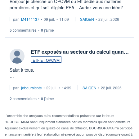
Bonjour je cherche un OPCVM ou Etf dédié aux matières
premières et qui soit éligible PEA... Auriez vous une idée?
Merci de vos conseils
par
M4141137
•
09 juil.
•
11:09
SAIQEN
•
23 juil. 2026
5
commentaires
•
0
j'aime
ETF exposés au secteur du calcul quan…
ETF ET OPCVM
Salut à tous,
Je cherche à investir sur le secteur du calcul quantique, mais
par
jeboursicote
•
22 juil.
•
14:39
SAIQEN
•
22 juil. 2026
via un ETF plutôt que des actions individuelles.
2
commentaires
•
0
j'aime
Idéalement, je voudrais qu'il soit éligible au PEA.
Pour l' ...
L'ensemble des analyses et/ou recommandations présentes sur le forum
BOURSORAMA sont uniquement élaborées par les membres qui en sont émetteurs.
Agissant exclusivement en qualité de canal de diffusion, BOURSORAMA n'a participé
en aucune manière à leur élaboration ni exercé aucun pouvoir discrétionnaire quant à