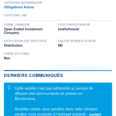
CATÉGORIE MORNINGSTAR
Obligations Autres
CATÉGORIE AMF
FORME JURIDIQUE
TYPE D'INVESTISSEUR
Open Ended Investment
Institutionnel
Company
AFFECTATION DES RÉSULTATS
VALEUR DERNIER COUPON
Distribution
ND
FONDS DE FONDS
Non
DERNIERS COMMUNIQUÉS
Message d'information
Cette société n'est pas adhérente au service de
diffusion des communiqués de presse sur
Boursorama.
Sociétés cotées, pour paraître dans cette rubrique,
veuillez nous contacter à l'adresse suivante :
contact-