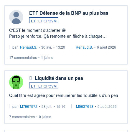
ETF Défense de la BNP au plus bas
ETF ET OPCVM
C'EST le moment d'acheter 😄​
Perso je renforce. Çà remonte en flèche à chaque
suspission d'accord dans.la guerre du moyen-orient.
par
Renaud.S.
•
30 avr.
•
13:20
Renaud.S.
•
6 août 2026
Investissement long terme tip top pour sa retraite.
LU3 ...
17
commentaires
•
1
j'aime
Liquidité dans un pea
ETF ET OPCVM
Quel titre est agréé pour rémunérer les liquidité s d'un pea
par
M7967572
•
28 juil.
•
15:16
M5637613
•
5 août 2026
7
commentaires
•
0
j'aime