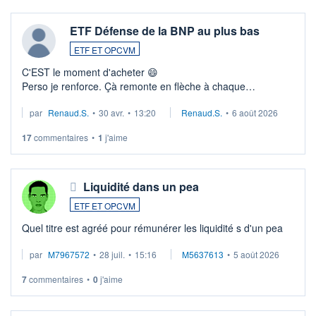
ETF Défense de la BNP au plus bas
ETF ET OPCVM
C'EST le moment d'acheter 😄​
Perso je renforce. Çà remonte en flèche à chaque
suspission d'accord dans.la guerre du moyen-orient.
par
Renaud.S.
•
30 avr.
•
13:20
Renaud.S.
•
6 août 2026
Investissement long terme tip top pour sa retraite.
LU3 ...
17
commentaires
•
1
j'aime
Liquidité dans un pea
ETF ET OPCVM
Quel titre est agréé pour rémunérer les liquidité s d'un pea
par
M7967572
•
28 juil.
•
15:16
M5637613
•
5 août 2026
7
commentaires
•
0
j'aime