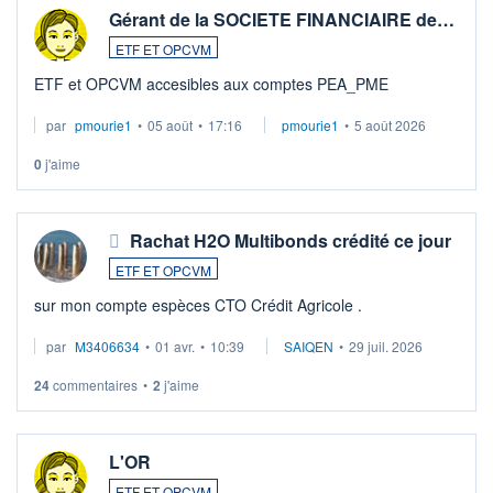
Gérant de la SOCIETE FINANCIAIRE de…
ETF ET OPCVM
ETF et OPCVM accesibles aux comptes PEA_PME
par
pmourie1
•
05 août
•
17:16
pmourie1
•
5 août 2026
0
j'aime
Rachat H2O Multibonds crédité ce jour
ETF ET OPCVM
sur mon compte espèces CTO Crédit Agricole .
par
M3406634
•
01 avr.
•
10:39
SAIQEN
•
29 juil. 2026
24
commentaires
•
2
j'aime
L'OR
ETF ET OPCVM