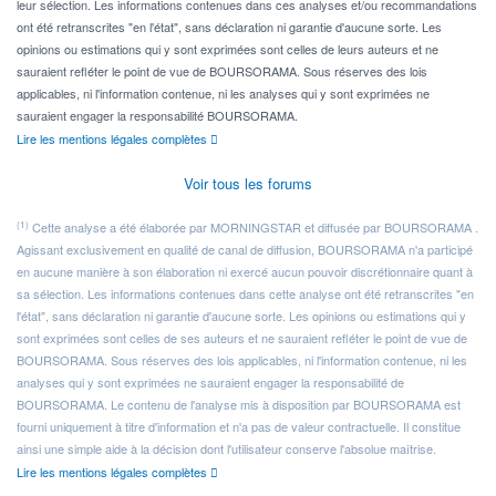
leur sélection. Les informations contenues dans ces analyses et/ou recommandations
ont été retranscrites "en l'état", sans déclaration ni garantie d'aucune sorte. Les
opinions ou estimations qui y sont exprimées sont celles de leurs auteurs et ne
sauraient refléter le point de vue de BOURSORAMA. Sous réserves des lois
applicables, ni l'information contenue, ni les analyses qui y sont exprimées ne
sauraient engager la responsabilité BOURSORAMA.
Lire les mentions légales complètes
Voir tous les forums
(1)
Cette analyse a été élaborée par MORNINGSTAR et diffusée par BOURSORAMA .
Agissant exclusivement en qualité de canal de diffusion, BOURSORAMA n'a participé
en aucune manière à son élaboration ni exercé aucun pouvoir discrétionnaire quant à
sa sélection. Les informations contenues dans cette analyse ont été retranscrites "en
l'état", sans déclaration ni garantie d'aucune sorte. Les opinions ou estimations qui y
sont exprimées sont celles de ses auteurs et ne sauraient refléter le point de vue de
BOURSORAMA. Sous réserves des lois applicables, ni l'information contenue, ni les
analyses qui y sont exprimées ne sauraient engager la responsabilité de
BOURSORAMA. Le contenu de l'analyse mis à disposition par BOURSORAMA est
fourni uniquement à titre d'information et n'a pas de valeur contractuelle. Il constitue
ainsi une simple aide à la décision dont l'utilisateur conserve l'absolue maîtrise.
Lire les mentions légales complètes