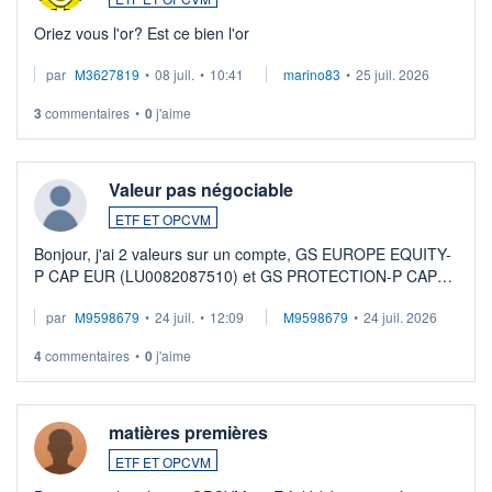
Oriez vous l'or? Est ce bien l'or
par
M3627819
•
08 juil.
•
10:41
marino83
•
25 juil. 2026
3
commentaires
•
0
j'aime
Valeur pas négociable
ETF ET OPCVM
Bonjour, j'ai 2 valeurs sur un compte, GS EUROPE EQUITY-
P CAP EUR (LU0082087510) et GS PROTECTION-P CAP
EUR (LU0546913194), que je souhaite vendre. Lorsque je
par
M9598679
•
24 juil.
•
12:09
M9598679
•
24 juil. 2026
veux procéder à la vente, on me signale ...
4
commentaires
•
0
j'aime
matières premières
ETF ET OPCVM