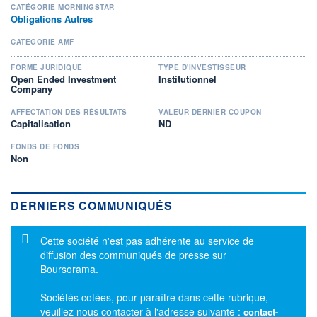
CATÉGORIE MORNINGSTAR
Obligations Autres
CATÉGORIE AMF
FORME JURIDIQUE
TYPE D'INVESTISSEUR
Open Ended Investment
Institutionnel
Company
AFFECTATION DES RÉSULTATS
VALEUR DERNIER COUPON
Capitalisation
ND
FONDS DE FONDS
Non
DERNIERS COMMUNIQUÉS
Message d'information
Cette société n'est pas adhérente au service de
diffusion des communiqués de presse sur
Boursorama.
Sociétés cotées, pour paraître dans cette rubrique,
veuillez nous contacter à l'adresse suivante :
contact-