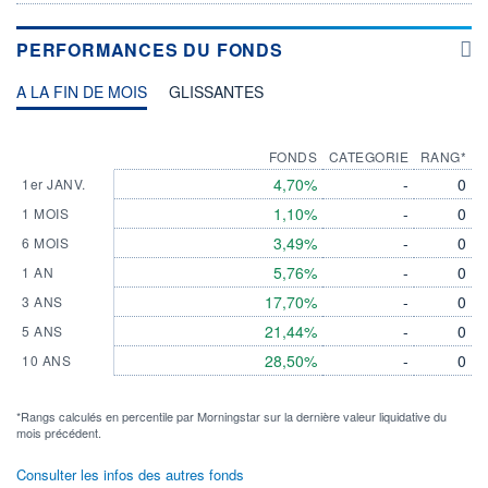
PERFORMANCES DU FONDS
A LA FIN DE MOIS
GLISSANTES
FONDS
CATEGORIE
RANG*
4,70%
-
0
1er JANV.
1,10%
-
0
1 MOIS
3,49%
-
0
6 MOIS
5,76%
-
0
1 AN
17,70%
-
0
3 ANS
21,44%
-
0
5 ANS
28,50%
-
0
10 ANS
*Rangs calculés en percentile par Morningstar sur la dernière valeur liquidative du
mois précédent.
Consulter les infos des autres fonds