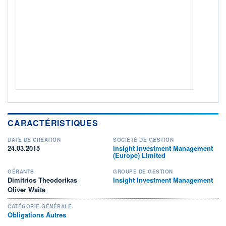
ACTIF NET (EUR)
265M / 31.07.26
NOTATION MORNINGSTAR ⁽¹⁾
RISQUE DU FONDS (SRI)
2
/7
+ PORTEFEUILLE
+ LISTE
CARACTÉRISTIQUES
DATE DE CRÉATION
SOCIÉTÉ DE GESTION
24.03.2015
Insight Investment Management
(Europe) Limited
GÉRANTS
GROUPE DE GESTION
Dimitrios Theodorikas
Insight Investment Management
Oliver Waite
CATÉGORIE GÉNÉRALE
Obligations Autres