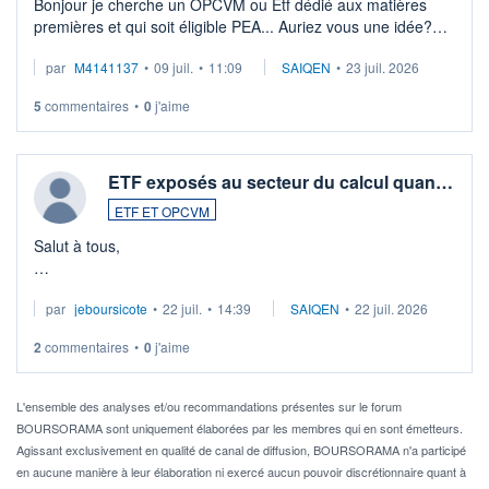
Bonjour je cherche un OPCVM ou Etf dédié aux matières
premières et qui soit éligible PEA... Auriez vous une idée?
Merci de vos conseils
par
M4141137
•
09 juil.
•
11:09
SAIQEN
•
23 juil. 2026
5
commentaires
•
0
j'aime
ETF exposés au secteur du calcul quan…
ETF ET OPCVM
Salut à tous,
Je cherche à investir sur le secteur du calcul quantique, mais
par
jeboursicote
•
22 juil.
•
14:39
SAIQEN
•
22 juil. 2026
via un ETF plutôt que des actions individuelles.
2
commentaires
•
0
j'aime
Idéalement, je voudrais qu'il soit éligible au PEA.
Pour l' ...
L'ensemble des analyses et/ou recommandations présentes sur le forum
BOURSORAMA sont uniquement élaborées par les membres qui en sont émetteurs.
Agissant exclusivement en qualité de canal de diffusion, BOURSORAMA n'a participé
en aucune manière à leur élaboration ni exercé aucun pouvoir discrétionnaire quant à