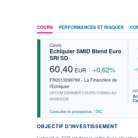
COURS
PERFORMANCES ET RISQUES
CO
Cours
Echiquier SMID Blend Euro
SRI SD
60,40
+0,62%
EUR
FR0013299799 - La Financière de
l'Echiquier
CA
OPCVM DERNIER COURS CONNU AU
Ac
04/08/2026
Ca
Consulter le prospectus / DIC
OBJECTIF D'INVESTISSEMENT
L'objectif du FCP est dans le cadre d'une allocatio