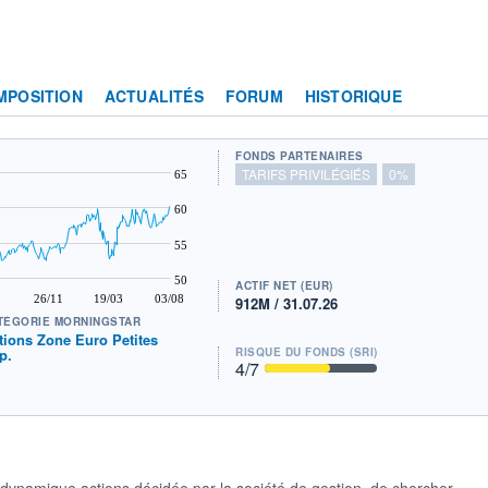
MPOSITION
ACTUALITÉS
FORUM
HISTORIQUE
FONDS PARTENAIRES
TARIFS PRIVILÉGIÉS
0%
65
60
55
50
ACTIF NET (EUR)
26/11
19/03
03/08
912M / 31.07.26
TÉGORIE MORNINGSTAR
tions Zone Euro Petites
p.
RISQUE DU FONDS (SRI)
4
/7
n dynamique actions décidée par la société de gestion, de chercher