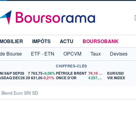
MOBILIER
IMPÔTS
ACTU
BOURSOBANK
 de Bourse
ETF - ETN
OPCVM
Taux
Devises
CHIFFRES-CLÉS
NI S&P SEP26
7 763,75
+0,06%
PÉTROLE BRENT
79,10
$US
EUR/USD
ASDAQ DEC26
29 831,00
-0,21%
ONCE D'OR
4 257,49
$US
VIX INDEX
 Blend Euro SRI SD