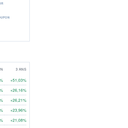
UR
OUPON
AN
3 ANS
1%
+51,03%
9%
+26,16%
3%
+26,21%
7%
+23,96%
1%
+21,08%