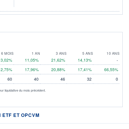
6 MOIS
1 AN
3 ANS
5 ANS
10 ANS
3,02%
11,05%
21,62%
14,13%
-
2,75%
17,96%
20,88%
17,41%
66,55%
60
40
46
32
0
eur liquidative du mois précédent.
 ETF ET OPCVM