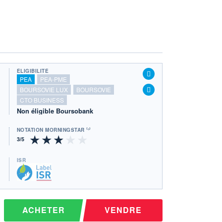
ÉLIGIBILITÉ
PEA
PEA-PME
BOURSOVIE LUX
BOURSOVIE
CTO BUSINESS
Non éligible Boursobank
NOTATION MORNINGSTAR ⁽¹⁾
ISR
Ce fonds détient le Label ISR (Investissement 
ACHETER
VENDRE