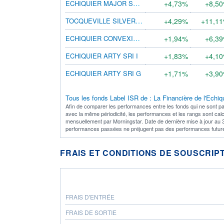
ECHIQUIER MAJOR SRI GROWTH EUROPE G
+4,73%
+8,5
TOCQUEVILLE SILVER AGE SRI GP
+4,29%
+11,1
ECHIQUIER CONVEXITÉ SRI EUROPE D
+1,94%
+6,3
ECHIQUIER ARTY SRI I
+1,83%
+4,1
ECHIQUIER ARTY SRI G
+1,71%
+3,9
Tous les fonds Label ISR de : La Financière de l'Echiq
Afin de comparer les performances entre les fonds qui ne sont pa
avec la même périodicité, les performances et les rangs sont cal
mensuellement par Morningstar. Date de dernière mise à jour au 
performances passées ne préjugent pas des performances futur
FRAIS ET CONDITIONS DE SOUSCRIP
FRAIS D'ENTRÉE
FRAIS DE SORTIE