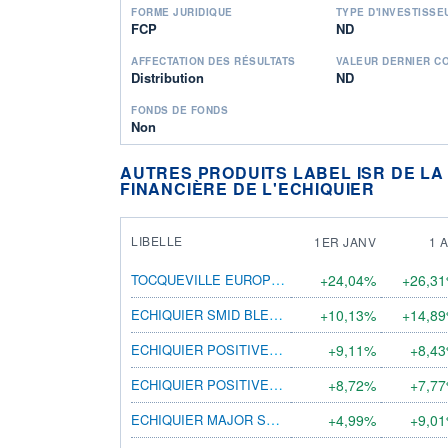
FORME JURIDIQUE
TYPE D'INVESTISSE
FCP
ND
AFFECTATION DES RÉSULTATS
VALEUR DERNIER C
Distribution
ND
FONDS DE FONDS
Non
AUTRES PRODUITS LABEL ISR DE LA
FINANCIÈRE DE L'ECHIQUIER
LIBELLE
1ER JANV
1 
TOCQUEVILLE EUROPE STRATEGIC TECH SRI GP
+24,04%
+26,3
ECHIQUIER SMID BLEND EURO SRI I
+10,13%
+14,8
ECHIQUIER POSITIVE IMPACT EUROPE G
+9,11%
+8,4
ECHIQUIER POSITIVE IMPACT EUROPE A
+8,72%
+7,7
ECHIQUIER MAJOR SRI GROWTH EUROPE I
+4,99%
+9,0