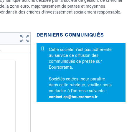
de la zone euro, majoritairement de petites et moyennes
répondant à des critères d'investissement socialement responsable.
DERNIERS COMMUNIQUÉS
Message d'information
Cette société n'est pas adhérente
.
au service de diffusion des
communiqués de presse sur
Boursorama.
Sociétés cotées, pour paraître
dans cette rubrique, veuillez nous
contacter à l'adresse suivante :
contact-cp@boursorama.fr