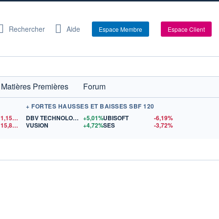
Rechercher
Aide
Espace Membre
Espace Client
Matières Premières
Forum
+ FORTES HAUSSES ET BAISSES SBF 120
1,1550
$US
DBV TECHNOLOGIES
+5,01%
UBISOFT
-6,19%
15,81
$US
VUSION
+4,72%
SES
-3,72%