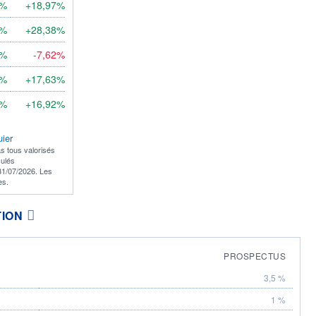
0%
+18,97%
1%
+28,38%
9%
-7,62%
0%
+17,63%
0%
+16,92%
uier
s tous valorisés
culés
31/07/2026. Les
es.
TION
PROSPECTUS
3,5 %
1 %