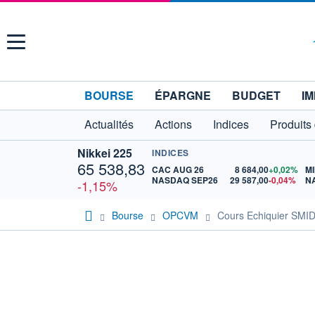
Menu
BOURSE
ÉPARGNE
BUDGET
IM
Actualités
Actions
Indices
Produits
Nikkei 225
INDICES
65 538,83
CAC AUG 26
8 684,00
+0,02%
MI
NASDAQ SEP26
29 587,00
-0,04%
N
-1,15%
Bourse
OPCVM
Cours Echiquier SMID