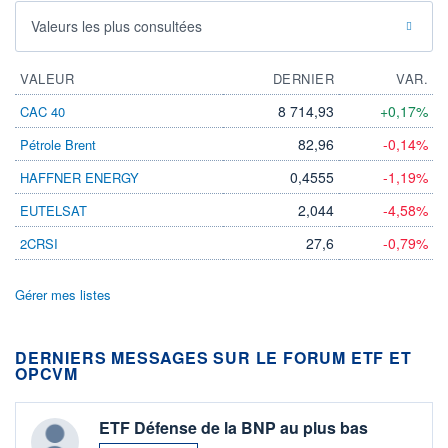
Valeurs les plus consultées
VALEUR
DERNIER
VAR.
8 714,93
+0,17%
CAC 40
82,96
-0,14%
Pétrole Brent
0,4555
-1,19%
HAFFNER ENERGY
2,044
-4,58%
EUTELSAT
27,6
-0,79%
2CRSI
Gérer mes listes
DERNIERS MESSAGES SUR LE FORUM ETF ET
OPCVM
ETF Défense de la BNP au plus bas