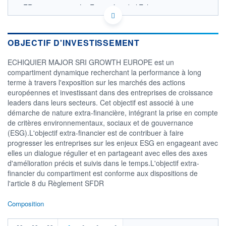
FR0011188275 - La Financière de l'Echiquier
OPCVM DERNIER COURS CONNU AU 06/08/2026
Consulter le prospectus / DIC
OBJECTIF D'INVESTISSEMENT
3 400
ECHIQUIER MAJOR SRI GROWTH EUROPE est un
3 200
compartiment dynamique recherchant la performance à long
terme à travers l'exposition sur les marchés des actions
3 000
européennes et investissant dans des entreprises de croissance
2 800
leaders dans leurs secteurs. Cet objectif est associé à une
03/12
02/04
05/08
démarche de nature extra-financière, intégrant la prise en compte
de critères environnementaux, sociaux et de gouvernance
CATÉGORIE MORNINGSTAR
(ESG).L'objectif extra-financier est de contribuer à faire
Actions Europe Gdes Cap.
progresser les entreprises sur les enjeux ESG en engageant avec
Croissance
elles un dialogue régulier et en partageant avec elles des axes
FONDS PARTENAIRES
d'amélioration précis et suivis dans le temps.L'objectif extra-
TARIFS PRIVILÉGIÉS
0%
financier du compartiment est conforme aux dispositions de
l'article 8 du Règlement SFDR
ÉLIGIBILITÉ
PEA
PEA-PME
BOURSOVIE LUX
BOURSOVIE
Composition
CTO BUSINESS
Non éligible Boursobank