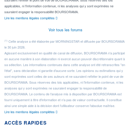
sauraient refléter le point de vue de BOURSORAMA. Sous réserves des lois
applicables, ni l'information contenue, ni les analyses qui y sont exprimées ne
sauraient engager la responsabilité BOURSORAMA.
Lire les mentions légales complètes
Voir tous les forums
(1)
Cette analyse a été élaborée par MORNINGSTAR et diffusée par BOURSORAMA
le 30 juin 2026.
Agissant exclusivement en qualité de canal de diffusion, BOURSORAMA n'a participé
en aucune manière à son élaboration ni exercé aucun pouvoir discrétionnaire quant à
sa sélection. Les informations contenues dans cette analyse ont été retranscrites "en
l'état", sans déclaration ni garantie d'aucune sorte. Les opinions ou estimations qui y
sont exprimées sont celles de ses auteurs et ne sauraient refléter le point de vue de
BOURSORAMA. Sous réserves des lois applicables, ni l'information contenue, ni les
analyses qui y sont exprimées ne sauraient engager la responsabilité de
BOURSORAMA. Le contenu de l'analyse mis à disposition par BOURSORAMA est
fourni uniquement à titre d'information et n'a pas de valeur contractuelle. Il constitue
ainsi une simple aide à la décision dont l'utilisateur conserve l'absolue maîtrise.
Lire les mentions légales complètes
ACCÈS RAPIDES