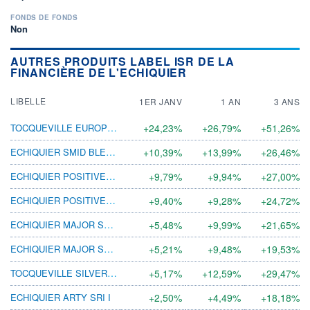
FONDS DE FONDS
Non
AUTRES PRODUITS LABEL ISR DE LA
FINANCIÈRE DE L'ECHIQUIER
LIBELLE
1ER JANV
1 AN
3 ANS
TOCQUEVILLE EUROPE STRATEGIC TECH SRI GP
+24,23%
+26,79%
+51,26%
ECHIQUIER SMID BLEND EURO SRI I
+10,39%
+13,99%
+26,46%
ECHIQUIER POSITIVE IMPACT EUROPE G
+9,79%
+9,94%
+27,00%
ECHIQUIER POSITIVE IMPACT EUROPE A
+9,40%
+9,28%
+24,72%
ECHIQUIER MAJOR SRI GROWTH EUROPE I
+5,48%
+9,99%
+21,65%
ECHIQUIER MAJOR SRI GROWTH EUROPE G
+5,21%
+9,48%
+19,53%
TOCQUEVILLE SILVER AGE SRI GP
+5,17%
+12,59%
+29,47%
ECHIQUIER ARTY SRI I
+2,50%
+4,49%
+18,18%