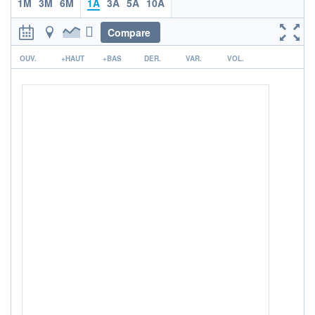
1M
3M
6M
1A
3A
5A
10A
ACTIF NET (EUR)
1 249M / 31.07.26
Compare
NOTATION MORNINGSTAR ⁽¹⁾
r
OUV.
+HAUT
+BAS
DER.
VAR.
VOL.
RISQUE DU FONDS (SRI)
4
/7
ISR
Ce fonds détient le Label ISR (Investissement Social
+ PORTEFEUILLE
+ LISTE