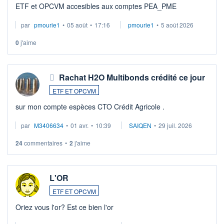
ETF et OPCVM accesibles aux comptes PEA_PME
par
pmourie1
•
05 août
•
17:16
pmourie1
•
5 août 2026
0
j'aime
Rachat H2O Multibonds crédité ce jour
ETF ET OPCVM
sur mon compte espèces CTO Crédit Agricole .
par
M3406634
•
01 avr.
•
10:39
SAIQEN
•
29 juil. 2026
24
commentaires
•
2
j'aime
L'OR
ETF ET OPCVM
Oriez vous l'or? Est ce bien l'or