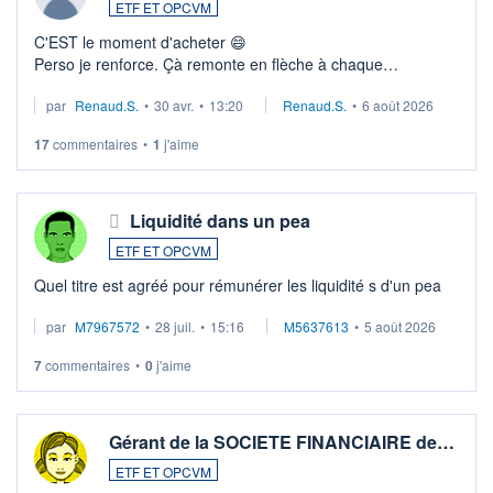
ETF ET OPCVM
C'EST le moment d'acheter 😄​
Perso je renforce. Çà remonte en flèche à chaque
suspission d'accord dans.la guerre du moyen-orient.
par
Renaud.S.
•
30 avr.
•
13:20
Renaud.S.
•
6 août 2026
Investissement long terme tip top pour sa retraite.
LU3 ...
17
commentaires
•
1
j'aime
Liquidité dans un pea
ETF ET OPCVM
Quel titre est agréé pour rémunérer les liquidité s d'un pea
par
M7967572
•
28 juil.
•
15:16
M5637613
•
5 août 2026
7
commentaires
•
0
j'aime
Gérant de la SOCIETE FINANCIAIRE de…
ETF ET OPCVM