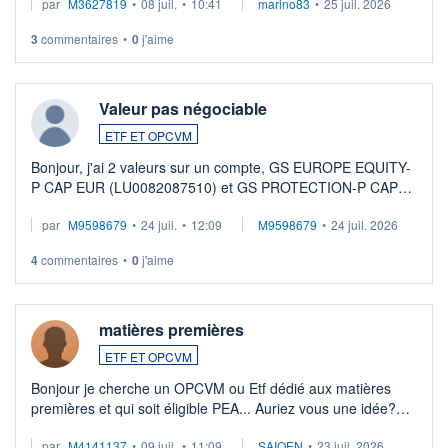
par
M3627819
•
08 juil.
•
10:41
marino83
•
25 juil. 2026
3
commentaires
•
0
j'aime
Valeur pas négociable
ETF ET OPCVM
Bonjour, j'ai 2 valeurs sur un compte, GS EUROPE EQUITY-
P CAP EUR (LU0082087510) et GS PROTECTION-P CAP
EUR (LU0546913194), que je souhaite vendre. Lorsque je
par
M9598679
•
24 juil.
•
12:09
M9598679
•
24 juil. 2026
veux procéder à la vente, on me signale ...
4
commentaires
•
0
j'aime
matières premières
ETF ET OPCVM
Bonjour je cherche un OPCVM ou Etf dédié aux matières
premières et qui soit éligible PEA... Auriez vous une idée?
Merci de vos conseils
par
M4141137
•
09 juil.
•
11:09
SAIQEN
•
23 juil. 2026