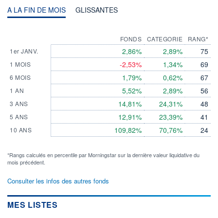
A LA FIN DE MOIS
GLISSANTES
FONDS
CATEGORIE
RANG*
2,86%
2,89%
75
1er JANV.
-2,53%
1,34%
69
1 MOIS
1,79%
0,62%
67
6 MOIS
5,52%
2,89%
56
1 AN
14,81%
24,31%
48
3 ANS
12,91%
23,39%
41
5 ANS
109,82%
70,76%
24
10 ANS
*Rangs calculés en percentile par Morningstar sur la dernière valeur liquidative du
mois précédent.
Consulter les infos des autres fonds
MES LISTES