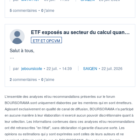
5
commentaires
•
0
j'aime
ETF exposés au secteur du calcul quan…
ETF ET OPCVM
Salut à tous,
Je cherche à investir sur le secteur du calcul quantique, mais
par
jeboursicote
•
22 juil.
•
14:39
SAIQEN
•
22 juil. 2026
via un ETF plutôt que des actions individuelles.
2
commentaires
•
0
j'aime
Idéalement, je voudrais qu'il soit éligible au PEA.
Pour l' ...
L'ensemble des analyses et/ou recommandations présentes sur le forum
BOURSORAMA sont uniquement élaborées par les membres qui en sont émetteurs.
Agissant exclusivement en qualité de canal de diffusion, BOURSORAMA n'a participé
en aucune manière à leur élaboration ni exercé aucun pouvoir discrétionnaire quant à
leur sélection. Les informations contenues dans ces analyses et/ou recommandations
ont été retranscrites "en l'état", sans déclaration ni garantie d'aucune sorte. Les
opinions ou estimations qui y sont exprimées sont celles de leurs auteurs et ne