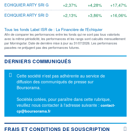
ECHIQUIER ARTY SRI G
+2,37%
+4,28%
+17,47%
ECHIQUIER ARTY SRI D
+2,13%
+3,86%
+16,06%
Tous les fonds Label ISR de : La Financière de l'Echiquier
Afin de comparer les performances entre les fonds qui ne sont pas tous valorisés
avec la même périodicité, les performances et les rangs sont calculés mensuellement
par Morningstar. Date de dernière mise à jour au 31/07/2026. Les performances
passées ne préjugent pas des performances futures.
DERNIERS COMMUNIQUÉS
Message d'information
Cette société n'est pas adhérente au service de
diffusion des communiqués de presse sur
Boursorama.
Sociétés cotées, pour paraître dans cette rubrique,
veuillez nous contacter à l'adresse suivante :
contact-
cp@boursorama.fr
FRAIS ET CONDITIONS DE SOUSCRIPTION