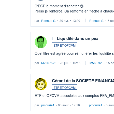
C'EST le moment d'acheter 😄​
Perso je renforce. Çà remonte en flèche à chaque
LU3 ...
par
Renaud.S.
•
30 avr.
•
13:20
Renaud.S.
•
6 ao
Liquidité dans un pea
ETF ET OPCVM
Quel titre est agréé pour rémunérer les liquidité 
par
M7967572
•
28 juil.
•
15:16
M5637613
•
5 a
Gérant de la SOCIETE FINANC
ETF ET OPCVM
ETF et OPCVM accesibles aux comptes PEA_P
par
pmourie1
•
05 août
•
17:16
pmourie1
•
5 aoû