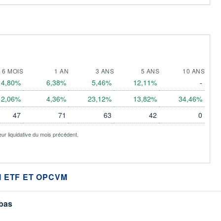
6 MOIS
1 AN
3 ANS
5 ANS
10 ANS
4,80%
6,38%
5,46%
12,11%
-
2,06%
4,36%
23,12%
13,82%
34,46%
47
71
63
42
0
eur liquidative du mois précédent.
 ETF ET OPCVM
 bas