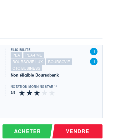
ÉLIGIBILITÉ
PEA
PEA-PME
BOURSOVIE LUX
BOURSOVIE
CTO BUSINESS
Non éligible Boursobank
NOTATION MORNINGSTAR ⁽¹⁾
ACHETER
VENDRE