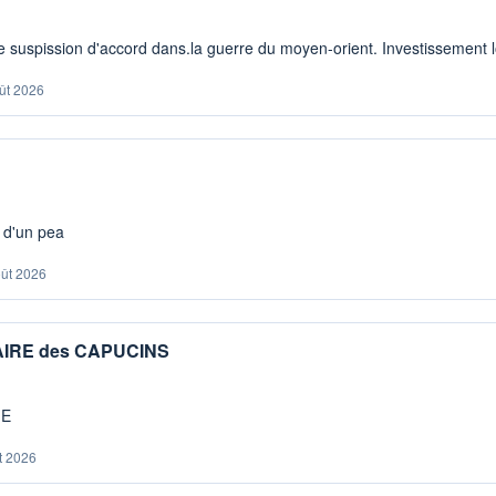
 suspission d'accord dans.la guerre du moyen-orient. Investissement lo
ût 2026
s d'un pea
oût 2026
IAIRE des CAPUCINS
ME
t 2026