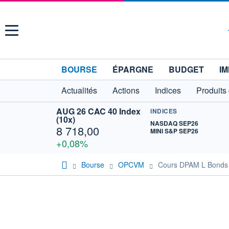
Menu
BOURSE
ÉPARGNE
BUDGET
IM
Actualités
Actions
Indices
Produits
AUG 26 CAC 40 Index
INDICES
(10x)
NASDAQ SEP26
8 718,00
MINI S&P SEP26
+0,08%
Bourse
OPCVM
Cours DPAM L Bonds 