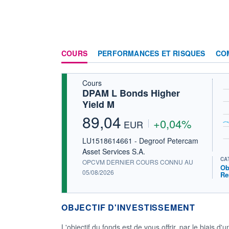
COURS
PERFORMANCES ET RISQUES
CO
Cours
DPAM L Bonds Higher
Yield M
89,04
+0,04%
EUR
LU1518614661 - Degroof Petercam
Asset Services S.A.
CA
OPCVM DERNIER COURS CONNU AU
Ob
05/08/2026
Re
OBJECTIF D'INVESTISSEMENT
L'objectif du fonds est de vous offrir, par le biais d'