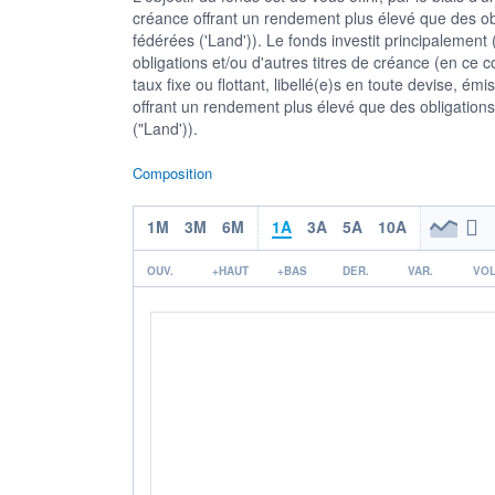
créance offrant un rendement plus élevé que des obl
fédérées ('Land')). Le fonds investit principalement
obligations et/ou d'autres titres de créance (en ce c
taux fixe ou flottant, libellé(e)s en toute devise, é
offrant un rendement plus élevé que des obligations
("Land')).
Composition
1M
3M
6M
1A
3A
5A
10A
OUV.
+HAUT
+BAS
DER.
VAR.
VOL