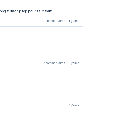
ng terme tip top pour sa retraite.
17
commentaires
•
1
j'aime
7
commentaires
•
0
j'aime
0
j'aime