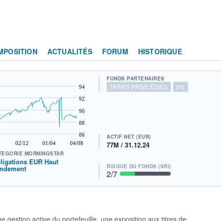
MPOSITION
ACTUALITÉS
FORUM
HISTORIQUE
FONDS PARTENAIRES
TARIFS PRIVILÉGIÉS
0%
94
92
90
88
86
ACTIF NET (EUR)
02/12
01/04
04/08
77M / 31.12.24
TÉGORIE MORNINGSTAR
ligations EUR Haut
RISQUE DU FONDS (SRI)
ndement
2
/7
une gestion active du portefeuille, une exposition aux titres de