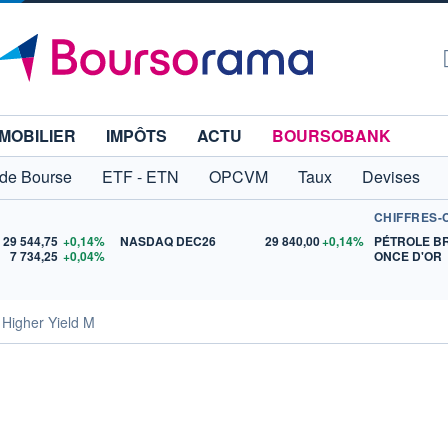
MOBILIER
IMPÔTS
ACTU
BOURSOBANK
 de Bourse
ETF - ETN
OPCVM
Taux
Devises
CHIFFRES-
29 544,75
+0,14%
NASDAQ DEC26
29 840,00
+0,14%
PÉTROLE B
7 734,25
+0,04%
ONCE D'OR
Higher Yield M