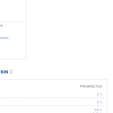
UR
OUPON
TION
PROSPECTUS
2 %
0 %
0,8 %