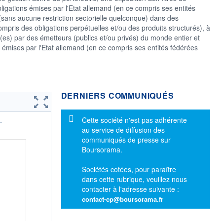
igations émises par l'Etat allemand (en ce compris ses entités
 (sans aucune restriction sectorielle quelconque) dans des
ompris des obligations perpétuelles et/ou des produits structurés), à
mis(es) par des émetteurs (publics et/ou privés) du monde entier et
 émises par l'Etat allemand (en ce compris ses entités fédérées
DERNIERS COMMUNIQUÉS
Message d'information
Cette société n'est pas adhérente
.
au service de diffusion des
communiqués de presse sur
Boursorama.
Sociétés cotées, pour paraître
dans cette rubrique, veuillez nous
contacter à l'adresse suivante :
contact-cp@boursorama.fr