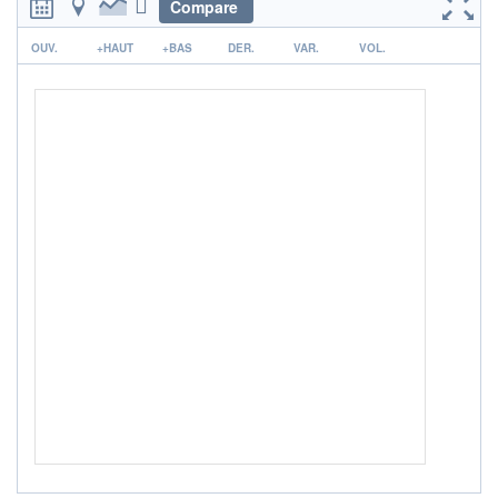
Non éligible Boursobank
Compare
r
ACTIF NET (EUR)
OUV.
+HAUT
+BAS
DER.
VAR.
VOL.
127M / 31.07.26
NOTATION MORNINGSTAR ⁽¹⁾
RISQUE DU FONDS (SRI)
4
/7
+ PORTEFEUILLE
+ LISTE