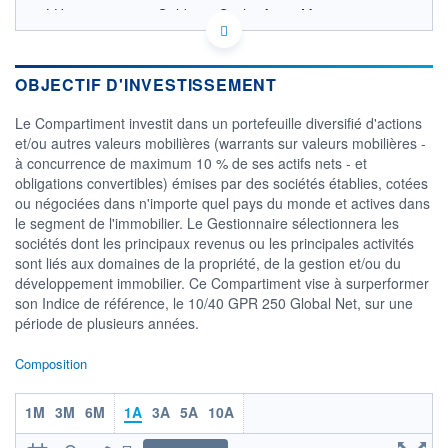
LU1673807357 - Goldman Sachs Asset Management
B.V.
OPCVM DERNIER COURS CONNU AU 05/08/2026
Consulter le prospectus / DIC
OBJECTIF D'INVESTISSEMENT
320
Le Compartiment investit dans un portefeuille diversifié d'actions
et/ou autres valeurs mobilières (warrants sur valeurs mobilières -
300
à concurrence de maximum 10 % de ses actifs nets - et
obligations convertibles) émises par des sociétés établies, cotées
280
ou négociées dans n'importe quel pays du monde et actives dans
260
le segment de l'immobilier. Le Gestionnaire sélectionnera les
02/12
07/04
04/08
sociétés dont les principaux revenus ou les principales activités
sont liés aux domaines de la propriété, de la gestion et/ou du
CATÉGORIE MORNINGSTAR
développement immobilier. Ce Compartiment vise à surperformer
Immobilier - Indirect
son Indice de référence, le 10/40 GPR 250 Global Net, sur une
International
période de plusieurs années.
FONDS PARTENAIRES
TARIFS PRIVILÉGIÉS
0%
Composition
ÉLIGIBILITÉ
PEA
PEA-PME
BOURSOVIE LUX
BOURSOVIE
1M
3M
6M
1A
3A
5A
10A
CTO BUSINESS