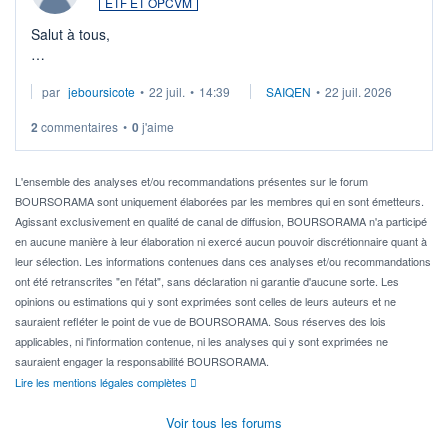
ETF ET OPCVM
Salut à tous,
Je cherche à investir sur le secteur du calcul quantique, mais
par
jeboursicote
•
22 juil.
•
14:39
SAIQEN
•
22 juil. 2026
via un ETF plutôt que des actions individuelles.
2
commentaires
•
0
j'aime
Idéalement, je voudrais qu'il soit éligible au PEA.
Pour l' ...
L'ensemble des analyses et/ou recommandations présentes sur le forum
BOURSORAMA sont uniquement élaborées par les membres qui en sont émetteurs.
Agissant exclusivement en qualité de canal de diffusion, BOURSORAMA n'a participé
en aucune manière à leur élaboration ni exercé aucun pouvoir discrétionnaire quant à
leur sélection. Les informations contenues dans ces analyses et/ou recommandations
ont été retranscrites "en l'état", sans déclaration ni garantie d'aucune sorte. Les
opinions ou estimations qui y sont exprimées sont celles de leurs auteurs et ne
sauraient refléter le point de vue de BOURSORAMA. Sous réserves des lois
applicables, ni l'information contenue, ni les analyses qui y sont exprimées ne
sauraient engager la responsabilité BOURSORAMA.
Lire les mentions légales complètes
Voir tous les forums