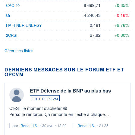
8 699,71
+0,35%
CAC 40
4 240,43
-0,16%
Or
0,461
+9,76%
HAFFNER ENERGY
27,82
+0,80%
2CRSI
Gérer mes listes
DERNIERS MESSAGES SUR LE FORUM ETF ET
OPCVM
ETF Défense de la BNP au plus bas
ETF ET OPCVM
C'EST le moment d'acheter 😄​
Perso je renforce. Çà remonte en flèche à chaque
suspission d'accord dans.la guerre du moyen-orient.
par
Renaud.S.
•
30 avr.
•
13:20
Renaud.S.
•
21:35
Investissement long terme tip top pour sa retraite.
LU3 ...