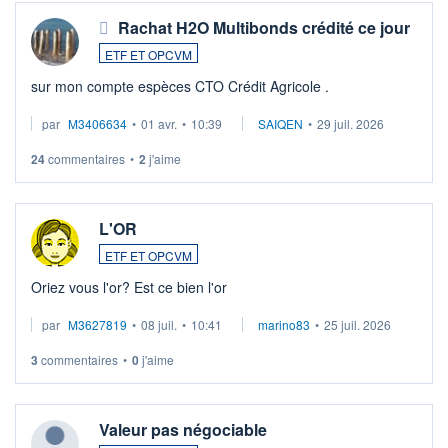
Rachat H2O Multibonds crédité ce jour
ETF ET OPCVM
sur mon compte espèces CTO Crédit Agricole .
par
M3406634
•
01 avr.
•
10:39
SAIQEN
•
29 juil. 2026
24
commentaires
•
2
j'aime
L'OR
ETF ET OPCVM
Oriez vous l'or? Est ce bien l'or
par
M3627819
•
08 juil.
•
10:41
marino83
•
25 juil. 2026
3
commentaires
•
0
j'aime
Valeur pas négociable