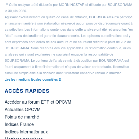
(1)
Cette analyse a été élaborée par MORNINGSTAR et diffusée par BOURSORAMA
le 30 juin 2026.
Agissant exclusivement en qualité de canal de diffusion, BOURSORAMA n'a participé
en aucune manière à son élaboration ni exercé aucun pouvoir discrétionnaire quant à
sa sélection. Les informations contenues dans cette analyse ont été retranscrites "en
l'état", sans déclaration ni garantie d'aucune sorte. Les opinions ou estimations qui y
sont exprimées sont celles de ses auteurs et ne sauraient refléter le point de vue de
BOURSORAMA. Sous réserves des lois applicables, ni l'information contenue, ni les
analyses qui y sont exprimées ne sauraient engager la responsabilité de
BOURSORAMA. Le contenu de l'analyse mis à disposition par BOURSORAMA est
fourni uniquement à titre d'information et n'a pas de valeur contractuelle. Il constitue
ainsi une simple aide à la décision dont l'utilisateur conserve l'absolue maîtrise.
Lire les mentions légales complètes
ACCÈS RAPIDES
Accéder au forum ETF et OPCVM
Actualités OPCVM
Points de marché
Indices France
Indices internationaux