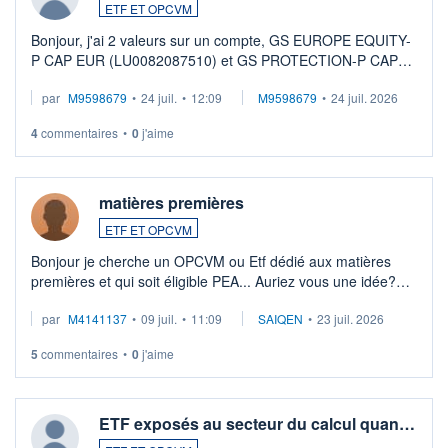
ETF ET OPCVM
Bonjour, j'ai 2 valeurs sur un compte, GS EUROPE EQUITY-
P CAP EUR (LU0082087510) et GS PROTECTION-P CAP
EUR (LU0546913194), que je souhaite vendre. Lorsque je
par
M9598679
•
24 juil.
•
12:09
M9598679
•
24 juil. 2026
veux procéder à la vente, on me signale ...
4
commentaires
•
0
j'aime
matières premières
ETF ET OPCVM
Bonjour je cherche un OPCVM ou Etf dédié aux matières
premières et qui soit éligible PEA... Auriez vous une idée?
Merci de vos conseils
par
M4141137
•
09 juil.
•
11:09
SAIQEN
•
23 juil. 2026
5
commentaires
•
0
j'aime
ETF exposés au secteur du calcul quan…