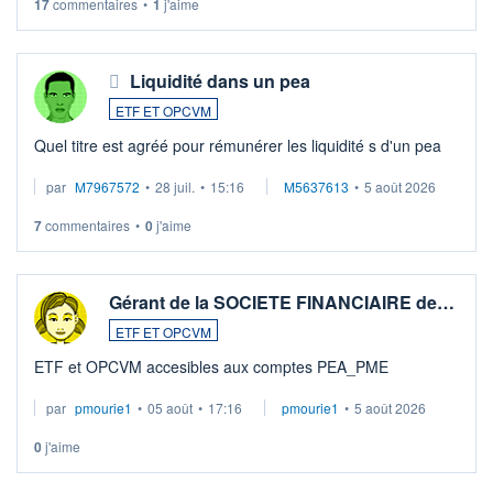
17
commentaires
•
1
j'aime
Liquidité dans un pea
ETF ET OPCVM
Quel titre est agréé pour rémunérer les liquidité s d'un pea
par
M7967572
•
28 juil.
•
15:16
M5637613
•
5 août 2026
7
commentaires
•
0
j'aime
Gérant de la SOCIETE FINANCIAIRE de…
ETF ET OPCVM
ETF et OPCVM accesibles aux comptes PEA_PME
par
pmourie1
•
05 août
•
17:16
pmourie1
•
5 août 2026
0
j'aime