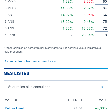
1,82%
-2,05%
60
1 MOIS
11,86%
2,67%
64
6 MOIS
14,27%
-3,25%
64
1 AN
18,22%
9,48%
75
3 ANS
1,65%
13,56%
72
5 ANS
-
23,34%
0
10 ANS
*Rangs calculés en percentile par Morningstar sur la dernière valeur liquidative du
mois précédent.
Consulter les infos des autres fonds
MES LISTES
Valeurs les plus consultées
VALEUR
DERNIER
VAR.
83,23
+4,80%
Pétrole Brent