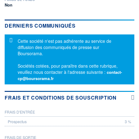
Non
DERNIERS COMMUNIQUÉS
Message d'information
Cette société n'est pas adhérente au service de
diffusion des communiqués de presse sur
Boursorama.
Sociétés cotées, pour paraître dans cette rubrique,
veuillez nous contacter à l'adresse suivante :
contact-
cp@boursorama.fr
FRAIS ET CONDITIONS DE SOUSCRIPTION
FRAIS D'ENTRÉE
PROSPECTUS
3 %
FRAIS DE SORTIE