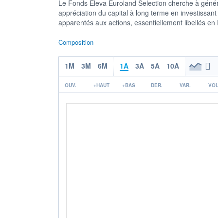
Le Fonds Eleva Euroland Selection cherche à génére
appréciation du capital à long terme en investissan
apparentés aux actions, essentiellement libellés en
Composition
1M
3M
6M
1A
3A
5A
10A
OUV.
+HAUT
+BAS
DER.
VAR.
VOL