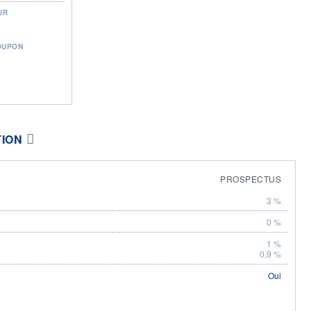
UR
OUPON
TION
PROSPECTUS
3 %
0 %
1 %
0,9 %
Oui