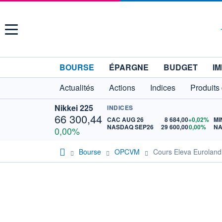
Menu
BOURSE
ÉPARGNE
BUDGET
IM
Actualités
Actions
Indices
Produits
Nikkei 225
INDICES
66 300,44
CAC AUG 26
8 684,00
+0,02%
MI
NASDAQ SEP26
29 600,00
0,00%
NA
0,00%
Bourse
OPCVM
Cours Eleva Euroland