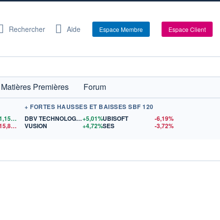
Rechercher
Aide
Espace Membre
Espace Client
Matières Premières
Forum
+ FORTES HAUSSES ET BAISSES SBF 120
1,1558
$US
DBV TECHNOLOGIES
+5,01%
UBISOFT
-6,19%
15,81
$US
VUSION
+4,72%
SES
-3,72%