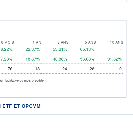
6 MOIS
1 AN
3 ANS
5 ANS
10 ANS
6,22%
22,37%
53,21%
65,13%
-
7,28%
18,67%
48,88%
56,68%
91,62%
76
18
24
28
0
eur liquidative du mois précédent.
 ETF ET OPCVM