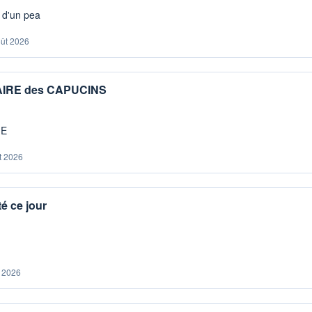
s d'un pea
oût 2026
IAIRE des CAPUCINS
ME
t 2026
é ce jour
. 2026