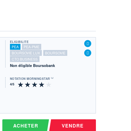
ÉLIGIBILITÉ
PEA
PEA-PME
BOURSOVIE LUX
BOURSOVIE
CTO BUSINESS
Non éligible Boursobank
NOTATION MORNINGSTAR ⁽¹⁾
ACHETER
VENDRE