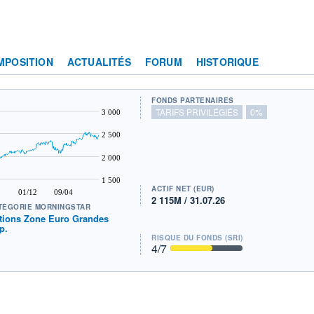
MPOSITION
ACTUALITÉS
FORUM
HISTORIQUE
FONDS PARTENAIRES
TARIFS PRIVILÉGIÉS
0%
3 000
2 500
2 000
1 500
ACTIF NET (EUR)
01/12
09/04
2 115M / 31.07.26
TÉGORIE MORNINGSTAR
tions Zone Euro Grandes
p.
RISQUE DU FONDS (SRI)
4
/7