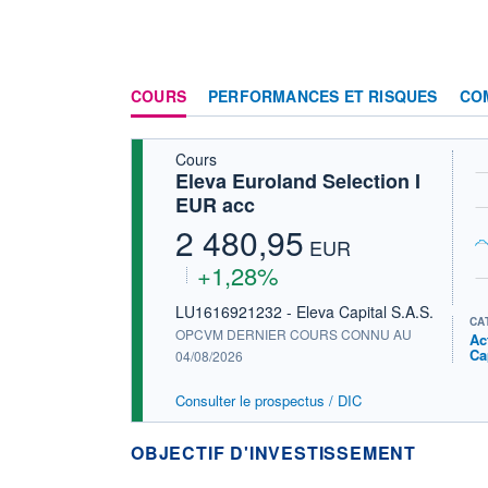
COURS
PERFORMANCES ET RISQUES
CO
Cours
Eleva Euroland Selection I
EUR acc
2 480,95
EUR
+1,28%
LU1616921232 - Eleva Capital S.A.S.
CA
OPCVM DERNIER COURS CONNU AU
Ac
Ca
04/08/2026
Consulter le prospectus / DIC
OBJECTIF D'INVESTISSEMENT