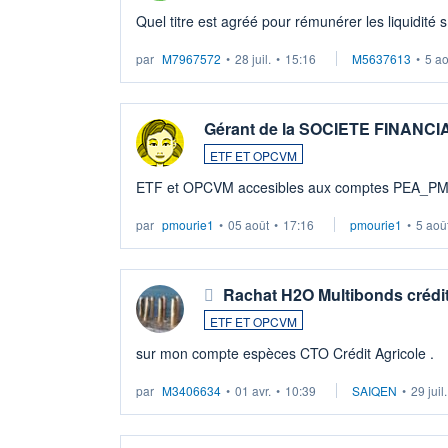
Quel titre est agréé pour rémunérer les liquidité 
par
M7967572
•
28 juil.
•
15:16
M5637613
•
5 a
Gérant de la SOCIETE FINANC
ETF ET OPCVM
ETF et OPCVM accesibles aux comptes PEA_P
par
pmourie1
•
05 août
•
17:16
pmourie1
•
5 aoû
Rachat H2O Multibonds crédit
ETF ET OPCVM
sur mon compte espèces CTO Crédit Agricole .
par
M3406634
•
01 avr.
•
10:39
SAIQEN
•
29 juil