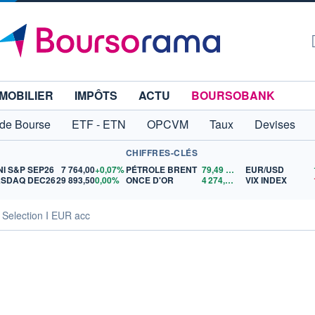
MOBILIER
IMPÔTS
ACTU
BOURSOBANK
 de Bourse
ETF - ETN
OPCVM
Taux
Devises
CHIFFRES-CLÉS
NI S&P SEP26
7 764,00
+0,07%
PÉTROLE BRENT
79,49
$US
EUR/USD
SDAQ DEC26
29 893,50
0,00%
ONCE D'OR
4 274,71
$US
VIX INDEX
 Selection I EUR acc