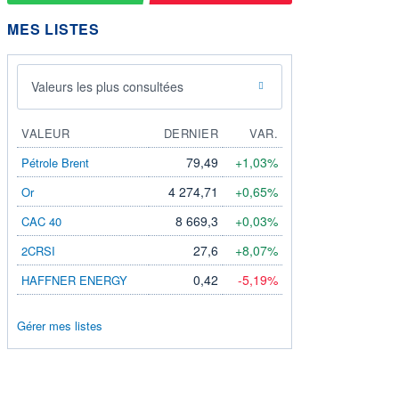
MES LISTES
Valeurs les plus consultées
VALEUR
DERNIER
VAR.
79,49
+1,03%
Pétrole Brent
4 274,71
+0,65%
Or
8 669,3
+0,03%
CAC 40
27,6
+8,07%
2CRSI
0,42
-5,19%
HAFFNER ENERGY
Gérer mes listes