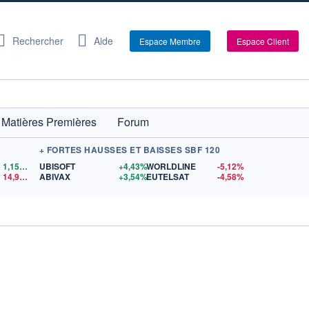
Rechercher
Aide
Espace Membre
Espace Client
Matières Premières
Forum
+ FORTES HAUSSES ET BAISSES SBF 120
1,1559
$US
UBISOFT
+4,43%
WORLDLINE
-5,12%
14,90
$US
ABIVAX
+3,54%
EUTELSAT
-4,58%