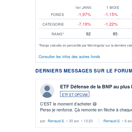
1er JANV.
1 MOIS
-1,97%
-1,15%
FONDS
-7,19%
-1,22%
CATEGORIE
92
85
RANG*
*Rangs calculés en percentile par Morningstar sur la dernière val
Consulter les infos des autres fonds
DERNIERS MESSAGES SUR LE FORUM
ETF Défense de la BNP au plus
ETF ET OPCVM
C'EST le moment d'acheter 😄​
Perso je renforce. Çà remonte en flèche à chaque
LU3 ...
par
Renaud.S.
•
30 avr.
•
13:20
Renaud.S.
•
6 ao