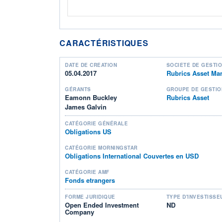
CARACTÉRISTIQUES
DATE DE CRÉATION
SOCIÉTÉ DE GESTI
05.04.2017
Rubrics Asset M
GÉRANTS
GROUPE DE GESTIO
Eamonn Buckley
Rubrics Asset
James Galvin
CATÉGORIE GÉNÉRALE
Obligations US
CATÉGORIE MORNINGSTAR
Obligations International Couvertes en USD
CATÉGORIE AMF
Fonds etrangers
FORME JURIDIQUE
TYPE D'INVESTISSE
Open Ended Investment
ND
Company