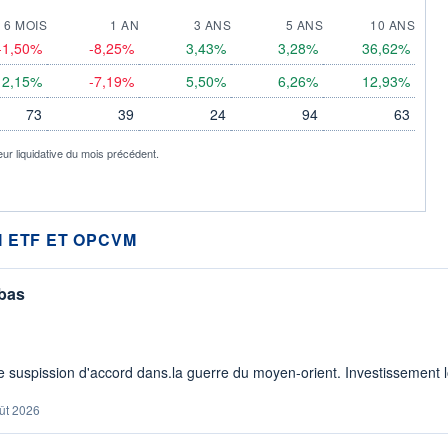
6 MOIS
1 AN
3 ANS
5 ANS
10 ANS
-1,50%
-8,25%
3,43%
3,28%
36,62%
2,15%
-7,19%
5,50%
6,26%
12,93%
73
39
24
94
63
eur liquidative du mois précédent.
 ETF ET OPCVM
 bas
 suspission d'accord dans.la guerre du moyen-orient. Investissement lo
ût 2026