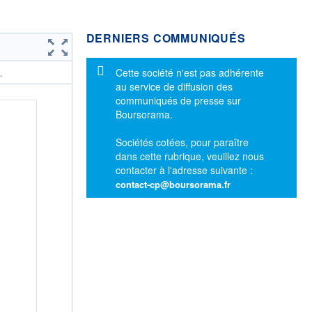
DERNIERS COMMUNIQUÉS
Message d'information
Cette société n'est pas adhérente
.
au service de diffusion des
communiqués de presse sur
Boursorama.
Sociétés cotées, pour paraître
dans cette rubrique, veuillez nous
contacter à l'adresse suivante :
contact-cp@boursorama.fr