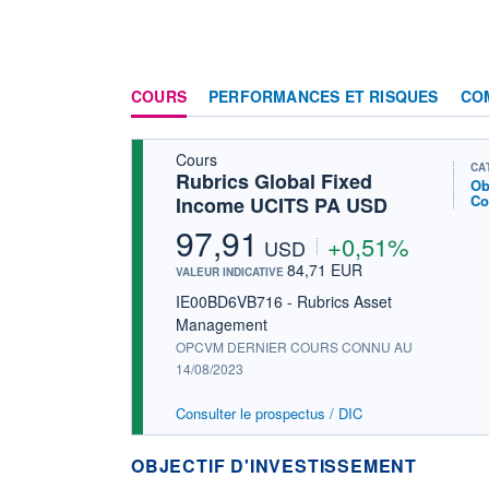
COURS
PERFORMANCES ET RISQUES
CO
Cours
CA
Rubrics Global Fixed
Ob
Co
Income UCITS PA USD
97,91
+0,51%
USD
84,71 EUR
VALEUR INDICATIVE
IE00BD6VB716 - Rubrics Asset
Management
OPCVM DERNIER COURS CONNU AU
14/08/2023
Consulter le prospectus / DIC
OBJECTIF D'INVESTISSEMENT