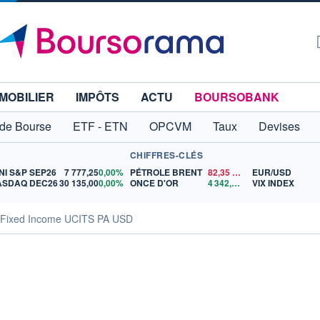
MOBILIER
IMPÔTS
ACTU
BOURSOBANK
 de Bourse
ETF - ETN
OPCVM
Taux
Devises
CHIFFRES-CLÉS
NI S&P SEP26
7 777,25
0,00%
PÉTROLE BRENT
82,35
$US
EUR/USD
ASDAQ DEC26
30 135,00
0,00%
ONCE D'OR
4 342,26
$US
VIX INDEX
l Fixed Income UCITS PA USD