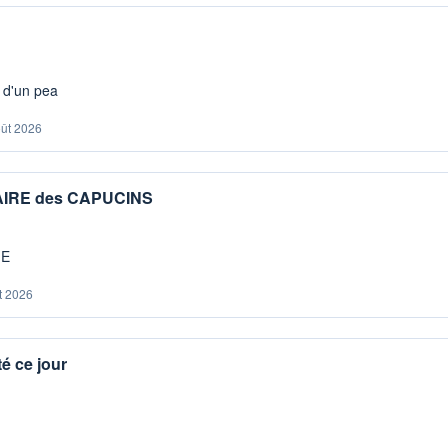
s d'un pea
oût 2026
IAIRE des CAPUCINS
ME
t 2026
é ce jour