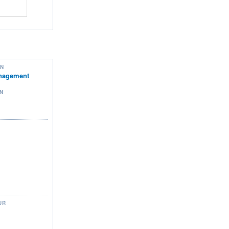
ON
anagement
N
UR