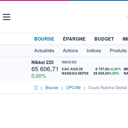
Menu
BOURSE
ÉPARGNE
BUDGET
IM
Actualités
Actions
Indices
Produits
Nikkei 225
INDICES
65 606,71
CAC AUG 26
8 737,00
+0,30%
MI
NASDAQ SEP26
29 839,50
0,00%
N
0,00%
Bourse
OPCVM
Cours Rubrics Globa