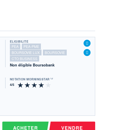
ÉLIGIBILITÉ
PEA
PEA-PME
BOURSOVIE LUX
BOURSOVIE
CTO BUSINESS
Non éligible Boursobank
NOTATION MORNINGSTAR ⁽¹⁾
ACHETER
VENDRE