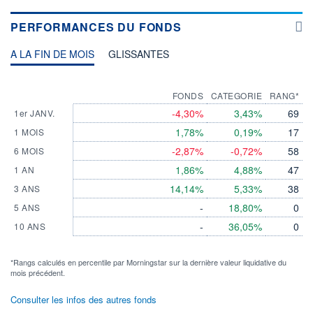
PERFORMANCES DU FONDS
A LA FIN DE MOIS
GLISSANTES
FONDS
CATEGORIE
RANG*
-4,30%
3,43%
69
1er JANV.
1,78%
0,19%
17
1 MOIS
-2,87%
-0,72%
58
6 MOIS
1,86%
4,88%
47
1 AN
14,14%
5,33%
38
3 ANS
-
18,80%
0
5 ANS
-
36,05%
0
10 ANS
*Rangs calculés en percentile par Morningstar sur la dernière valeur liquidative du
mois précédent.
Consulter les infos des autres fonds