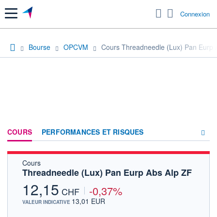
Menu
Connexion
Bourse
OPCVM
Cours Threadneedle (Lux) Pan Eurp 
COURS
PERFORMANCES ET RISQUES
Cours
COMPOSITION
Threadneedle (Lux) Pan Eurp Abs Alp ZF
ACTUALITÉS
12,15
-0,37%
CHF
FORUM
13,01 EUR
VALEUR INDICATIVE
HISTORIQUE