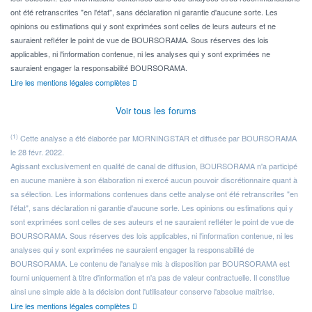
ont été retranscrites "en l'état", sans déclaration ni garantie d'aucune sorte. Les
opinions ou estimations qui y sont exprimées sont celles de leurs auteurs et ne
sauraient refléter le point de vue de BOURSORAMA. Sous réserves des lois
applicables, ni l'information contenue, ni les analyses qui y sont exprimées ne
sauraient engager la responsabilité BOURSORAMA.
Lire les mentions légales complètes
Voir tous les forums
(1)
Cette analyse a été élaborée par MORNINGSTAR et diffusée par BOURSORAMA
le 28 févr. 2022.
Agissant exclusivement en qualité de canal de diffusion, BOURSORAMA n'a participé
en aucune manière à son élaboration ni exercé aucun pouvoir discrétionnaire quant à
sa sélection. Les informations contenues dans cette analyse ont été retranscrites "en
l'état", sans déclaration ni garantie d'aucune sorte. Les opinions ou estimations qui y
sont exprimées sont celles de ses auteurs et ne sauraient refléter le point de vue de
BOURSORAMA. Sous réserves des lois applicables, ni l'information contenue, ni les
analyses qui y sont exprimées ne sauraient engager la responsabilité de
BOURSORAMA. Le contenu de l'analyse mis à disposition par BOURSORAMA est
fourni uniquement à titre d'information et n'a pas de valeur contractuelle. Il constitue
ainsi une simple aide à la décision dont l'utilisateur conserve l'absolue maîtrise.
Lire les mentions légales complètes