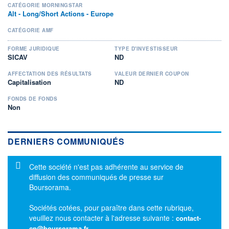
CATÉGORIE MORNINGSTAR
Alt - Long/Short Actions - Europe
CATÉGORIE AMF
FORME JURIDIQUE
TYPE D'INVESTISSEUR
SICAV
ND
AFFECTATION DES RÉSULTATS
VALEUR DERNIER COUPON
Capitalisation
ND
FONDS DE FONDS
Non
DERNIERS COMMUNIQUÉS
Message d'information
Cette société n'est pas adhérente au service de
diffusion des communiqués de presse sur
Boursorama.
Sociétés cotées, pour paraître dans cette rubrique,
veuillez nous contacter à l'adresse suivante :
contact-
cp@boursorama.fr