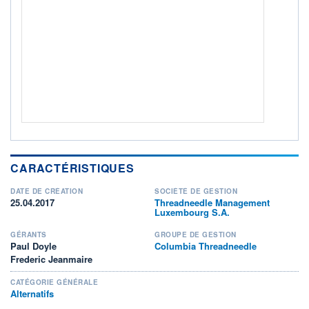
Non éligible Boursobank
ACTIF NET (EUR)
42M / 31.10.17
NOTATION MORNINGSTAR ⁽¹⁾
RISQUE DU FONDS (SRI)
5
/7
+ PORTEFEUILLE
+ LISTE
CARACTÉRISTIQUES
DATE DE CRÉATION
SOCIÉTÉ DE GESTION
25.04.2017
Threadneedle Management
Luxembourg S.A.
GÉRANTS
GROUPE DE GESTION
Paul Doyle
Columbia Threadneedle
Frederic Jeanmaire
CATÉGORIE GÉNÉRALE
Alternatifs