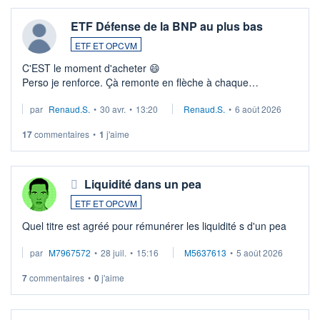
ETF Défense de la BNP au plus bas
ETF ET OPCVM
C'EST le moment d'acheter 😄​
Perso je renforce. Çà remonte en flèche à chaque
suspission d'accord dans.la guerre du moyen-orient.
par
Renaud.S.
•
30 avr.
•
13:20
Renaud.S.
•
6 août 2026
Investissement long terme tip top pour sa retraite.
LU3 ...
17
commentaires
•
1
j'aime
Liquidité dans un pea
ETF ET OPCVM
Quel titre est agréé pour rémunérer les liquidité s d'un pea
par
M7967572
•
28 juil.
•
15:16
M5637613
•
5 août 2026
7
commentaires
•
0
j'aime