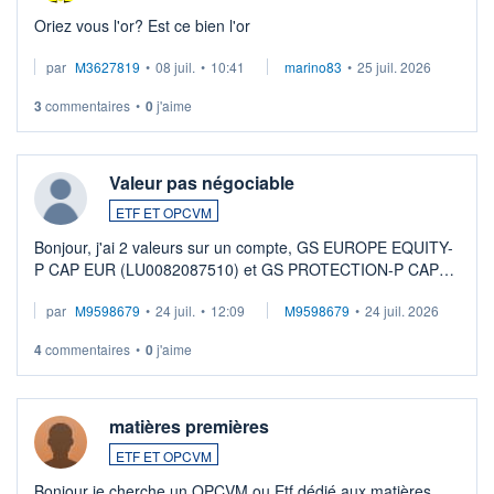
Oriez vous l'or? Est ce bien l'or
par
M3627819
•
08 juil.
•
10:41
marino83
•
25 juil. 2026
3
commentaires
•
0
j'aime
Valeur pas négociable
ETF ET OPCVM
Bonjour, j'ai 2 valeurs sur un compte, GS EUROPE EQUITY-
P CAP EUR (LU0082087510) et GS PROTECTION-P CAP
EUR (LU0546913194), que je souhaite vendre. Lorsque je
par
M9598679
•
24 juil.
•
12:09
M9598679
•
24 juil. 2026
veux procéder à la vente, on me signale ...
4
commentaires
•
0
j'aime
matières premières
ETF ET OPCVM
Bonjour je cherche un OPCVM ou Etf dédié aux matières