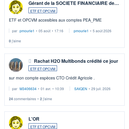
Gérant de la SOCIETE FINANCIAIRE de…
ETF ET OPCVM
ETF et OPCVM accesibles aux comptes PEA_PME
par
pmourie1
•
05 août
•
17:16
pmourie1
•
5 août 2026
0
j'aime
Rachat H2O Multibonds crédité ce jour
ETF ET OPCVM
sur mon compte espèces CTO Crédit Agricole .
par
M3406634
•
01 avr.
•
10:39
SAIQEN
•
29 juil. 2026
24
commentaires
•
2
j'aime
L'OR
ETF ET OPCVM