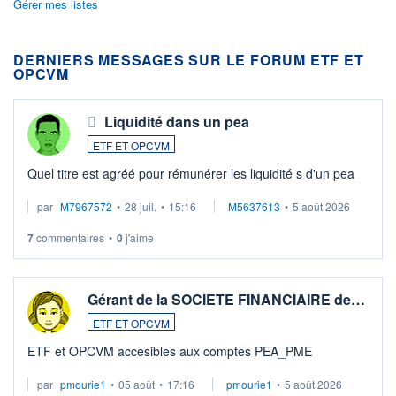
Gérer mes listes
DERNIERS MESSAGES SUR LE FORUM ETF ET
OPCVM
Liquidité dans un pea
ETF ET OPCVM
Quel titre est agréé pour rémunérer les liquidité s d'un pea
par
M7967572
•
28 juil.
•
15:16
M5637613
•
5 août 2026
7
commentaires
•
0
j'aime
Gérant de la SOCIETE FINANCIAIRE de…
ETF ET OPCVM
ETF et OPCVM accesibles aux comptes PEA_PME
par
pmourie1
•
05 août
•
17:16
pmourie1
•
5 août 2026