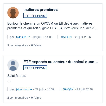
matières premières
ETF ET OPCVM
Bonjour je cherche un OPCVM ou Etf dédié aux matières
premières et qui soit éligible PEA... Auriez vous une idée?
Merci de vos conseils
par
M4141137
•
09 juil.
•
11:09
SAIQEN
•
23 juil. 2026
5
commentaires
•
0
j'aime
ETF exposés au secteur du calcul quan…
ETF ET OPCVM
Salut à tous,
Je cherche à investir sur le secteur du calcul quantique, mais
par
jeboursicote
•
22 juil.
•
14:39
SAIQEN
•
22 juil. 2026
via un ETF plutôt que des actions individuelles.
2
commentaires
•
0
j'aime
Idéalement, je voudrais qu'il soit éligible au PEA.