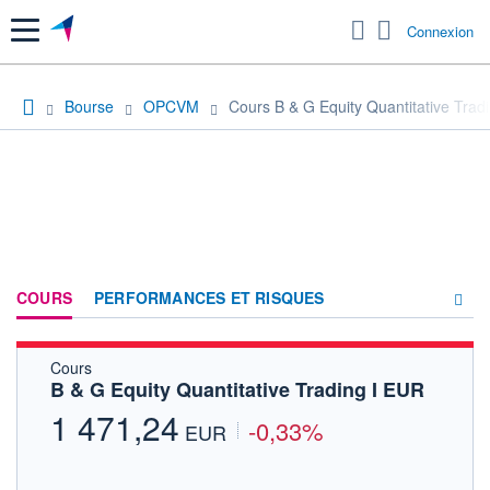
Menu
Connexion
Bourse
OPCVM
Cours B & G Equity Quantitative Trad
COURS
PERFORMANCES ET RISQUES
Cours
COMPOSITION
B & G Equity Quantitative Trading I EUR
ACTUALITÉS
1 471,24
-0,33%
EUR
FORUM
HISTORIQUE