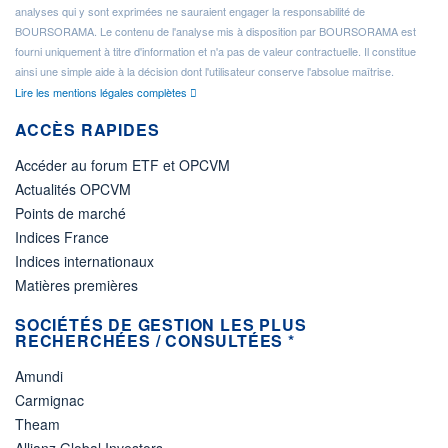
analyses qui y sont exprimées ne sauraient engager la responsabilité de
BOURSORAMA. Le contenu de l'analyse mis à disposition par BOURSORAMA est
fourni uniquement à titre d'information et n'a pas de valeur contractuelle. Il constitue
ainsi une simple aide à la décision dont l'utilisateur conserve l'absolue maîtrise.
Lire les mentions légales complètes
ACCÈS RAPIDES
Accéder au forum ETF et OPCVM
Actualités OPCVM
Points de marché
Indices France
Indices internationaux
Matières premières
SOCIÉTÉS DE GESTION LES PLUS
RECHERCHÉES / CONSULTÉES *
Amundi
Carmignac
Theam