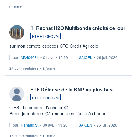
0
j'aime
Rachat H2O Multibonds crédité ce jour
ETF ET OPCVM
sur mon compte espèces CTO Crédit Agricole .
par
M3406634
•
01 avr.
•
10:39
SAIQEN
•
29 juil. 2026
24
commentaires
•
2
j'aime
ETF Défense de la BNP au plus bas
ETF ET OPCVM
C'EST le moment d'acheter 😄​
Perso je renforce. Çà remonte en flèche à chaque
suspission d'accord dans.la guerre du moyen-orient.
par
Renaud.S.
•
30 avr.
•
13:20
SAIQEN
•
26 juil. 2026
Investissement long terme tip top pour sa retraite.
LU3 ...
15
commentaires
•
1
j'aime