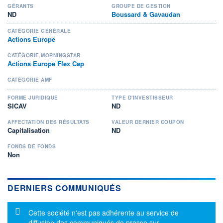
GÉRANTS
GROUPE DE GESTION
ND
Boussard & Gavaudan
CATÉGORIE GÉNÉRALE
Actions Europe
CATÉGORIE MORNINGSTAR
Actions Europe Flex Cap
CATÉGORIE AMF
FORME JURIDIQUE
TYPE D'INVESTISSEUR
SICAV
ND
AFFECTATION DES RÉSULTATS
VALEUR DERNIER COUPON
Capitalisation
ND
FONDS DE FONDS
Non
DERNIERS COMMUNIQUÉS
Message d'information
Cette société n'est pas adhérente au service de
diffusion des communiqués de presse sur