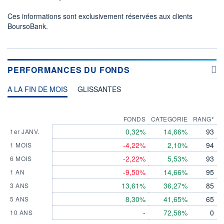
Ces informations sont exclusivement réservées aux clients
BoursoBank.
PERFORMANCES DU FONDS
A LA FIN DE MOIS
GLISSANTES
FONDS
CATEGORIE
RANG*
0,32%
14,66%
93
1er JANV.
-4,22%
2,10%
94
1 MOIS
-2,22%
5,53%
93
6 MOIS
-9,50%
14,66%
95
1 AN
13,61%
36,27%
85
3 ANS
8,30%
41,65%
65
5 ANS
-
72,58%
0
10 ANS