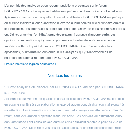
Pour l' ...
L'ensemble des analyses et/ou recommandations présentes sur le forum
BOURSORAMA sont uniquement élaborées par les membres qui en sont émetteurs.
Agissant exclusivement en qualité de canal de diffusion, BOURSORAMA n'a participé
en aucune manière à leur élaboration ni exercé aucun pouvoir discrétionnaire quant à
leur sélection. Les informations contenues dans ces analyses et/ou recommandations
ont été retranscrites "en l'état", sans déclaration ni garantie d'aucune sorte. Les
opinions ou estimations qui y sont exprimées sont celles de leurs auteurs et ne
sauraient refléter le point de vue de BOURSORAMA. Sous réserves des lois
applicables, ni l'information contenue, ni les analyses qui y sont exprimées ne
sauraient engager la responsabilité BOURSORAMA.
Lire les mentions légales complètes
Voir tous les forums
(1)
Cette analyse a été élaborée par MORNINGSTAR et diffusée par BOURSORAMA
le 31 mai 2023.
Agissant exclusivement en qualité de canal de diffusion, BOURSORAMA n'a participé
en aucune manière à son élaboration ni exercé aucun pouvoir discrétionnaire quant à
sa sélection. Les informations contenues dans cette analyse ont été retranscrites "en
l'état", sans déclaration ni garantie d'aucune sorte. Les opinions ou estimations qui y
sont exprimées sont celles de ses auteurs et ne sauraient refléter le point de vue de
BOURSORAMA. Sous réserves des lois applicables, ni l'information contenue, ni les