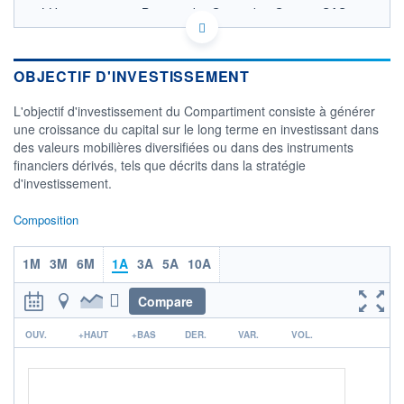
LU1322516227 - Boussard & Gavaudan Gestion SAS
OPCVM DERNIER COURS CONNU AU 15/06/2023
Consulter le prospectus / DIC
OBJECTIF D'INVESTISSEMENT
CATÉGORIE MORNINGSTAR
Actions Europe Flex Cap
L'objectif d'investissement du Compartiment consiste à générer
une croissance du capital sur le long terme en investissant dans
FONDS PARTENAIRES
des valeurs mobilières diversifiées ou dans des instruments
TARIFS PRIVILÉGIÉS
0%
financiers dérivés, tels que décrits dans la stratégie
d'investissement.
ÉLIGIBILITÉ
PEA
PEA-PME
BOURSOVIE LUX
BOURSOVIE
CTO BUSINESS
Composition
Non éligible Boursobank
1M
3M
6M
1A
3A
5A
10A
ACTIF NET (EUR)
8M / 30.06.23
Compare
NOTATION MORNINGSTAR ⁽¹⁾
r
OUV.
+HAUT
+BAS
DER.
VAR.
VOL.
RISQUE DU FONDS (SRI)
0
/7