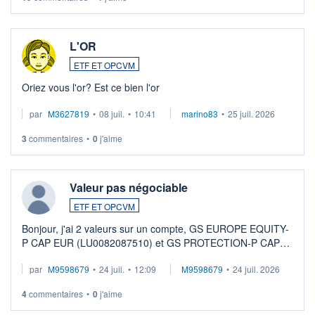
L'OR
ETF ET OPCVM
Oriez vous l'or? Est ce bien l'or
par
M3627819
•
08 juil.
•
10:41
marino83
•
25 juil. 2026
3
commentaires
•
0
j'aime
Valeur pas négociable
ETF ET OPCVM
Bonjour, j'ai 2 valeurs sur un compte, GS EUROPE EQUITY-
P CAP EUR (LU0082087510) et GS PROTECTION-P CAP
EUR (LU0546913194), que je souhaite vendre. Lorsque je
par
M9598679
•
24 juil.
•
12:09
M9598679
•
24 juil. 2026
veux procéder à la vente, on me signale ...
4
commentaires
•
0
j'aime