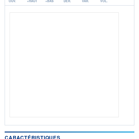
OUV.
+HAUT
+BAS
DER.
VAR.
VOL.
ACTIF NET (EUR)
20M / 31.07.26
NOTATION MORNINGSTAR ⁽¹⁾
RISQUE DU FONDS (SRI)
2
/7
+ PORTEFEUILLE
+ LISTE
CARACTÉRISTIQUES