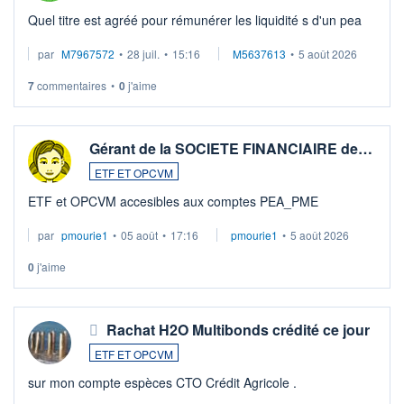
Quel titre est agréé pour rémunérer les liquidité s d'un pea
par
M7967572
•
28 juil.
•
15:16
M5637613
•
5 août 2026
7
commentaires
•
0
j'aime
Gérant de la SOCIETE FINANCIAIRE de…
ETF ET OPCVM
ETF et OPCVM accesibles aux comptes PEA_PME
par
pmourie1
•
05 août
•
17:16
pmourie1
•
5 août 2026
0
j'aime
Rachat H2O Multibonds crédité ce jour
ETF ET OPCVM
sur mon compte espèces CTO Crédit Agricole .