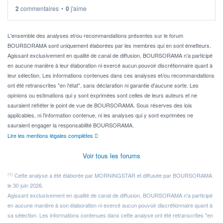
2
commentaires
•
0
j'aime
Idéalement, je voudrais qu'il soit éligible au PEA.
Pour l' ...
L'ensemble des analyses et/ou recommandations présentes sur le forum
BOURSORAMA sont uniquement élaborées par les membres qui en sont émetteurs.
Agissant exclusivement en qualité de canal de diffusion, BOURSORAMA n'a participé
en aucune manière à leur élaboration ni exercé aucun pouvoir discrétionnaire quant à
leur sélection. Les informations contenues dans ces analyses et/ou recommandations
ont été retranscrites "en l'état", sans déclaration ni garantie d'aucune sorte. Les
opinions ou estimations qui y sont exprimées sont celles de leurs auteurs et ne
sauraient refléter le point de vue de BOURSORAMA. Sous réserves des lois
applicables, ni l'information contenue, ni les analyses qui y sont exprimées ne
sauraient engager la responsabilité BOURSORAMA.
Lire les mentions légales complètes
Voir tous les forums
(1)
Cette analyse a été élaborée par MORNINGSTAR et diffusée par BOURSORAMA
le 30 juin 2026.
Agissant exclusivement en qualité de canal de diffusion, BOURSORAMA n'a participé
en aucune manière à son élaboration ni exercé aucun pouvoir discrétionnaire quant à
sa sélection. Les informations contenues dans cette analyse ont été retranscrites "en