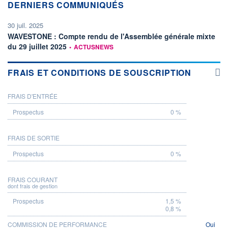
DERNIERS COMMUNIQUÉS
30 juil. 2025
WAVESTONE : Compte rendu de l'Assemblée générale mixte
information fournie par
du 29 juillet 2025
•
ACTUSNEWS
FRAIS ET CONDITIONS DE SOUSCRIPTION
FRAIS D'ENTRÉE
PROSPECTUS
0 %
FRAIS DE SORTIE
0 %
FRAIS COURANT
dont frais de gestion
1,5 %
0,8 %
COMMISSION DE PERFORMANCE
Oui