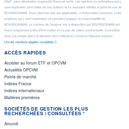
l'état", sans déclaration ni garantie d'aucune sorte. Les opinions ou estimations qui y
sont exprimées sont celles de ses auteurs et ne sauraient refléter le point de vue de
BOURSORAMA. Sous réserves des lois applicables, ni l'information contenue, ni les
analyses qui y sont exprimées ne sauraient engager la responsabilité de
BOURSORAMA. Le contenu de l'analyse mis à disposition par BOURSORAMA est
fourni uniquement à titre d'information et n'a pas de valeur contractuelle. Il constitue
ainsi une simple aide à la décision dont l'utilisateur conserve l'absolue maîtrise.
Lire les mentions légales complètes
ACCÈS RAPIDES
Accéder au forum ETF et OPCVM
Actualités OPCVM
Points de marché
Indices France
Indices internationaux
Matières premières
SOCIÉTÉS DE GESTION LES PLUS
RECHERCHÉES / CONSULTÉES *
Amundi