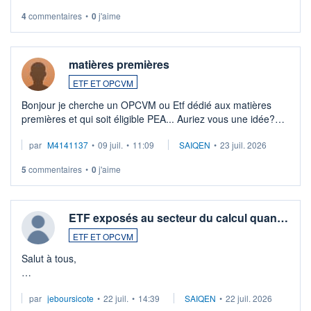
4
commentaires
•
0
j'aime
matières premières
ETF ET OPCVM
Bonjour je cherche un OPCVM ou Etf dédié aux matières
premières et qui soit éligible PEA... Auriez vous une idée?
Merci de vos conseils
par
M4141137
•
09 juil.
•
11:09
SAIQEN
•
23 juil. 2026
5
commentaires
•
0
j'aime
ETF exposés au secteur du calcul quan…
ETF ET OPCVM
Salut à tous,
Je cherche à investir sur le secteur du calcul quantique, mais
par
jeboursicote
•
22 juil.
•
14:39
SAIQEN
•
22 juil. 2026
via un ETF plutôt que des actions individuelles.