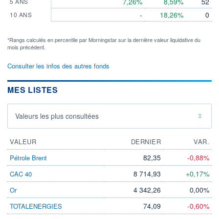
7,26%
8,59%
52
5 ANS
-
18,26%
0
10 ANS
*Rangs calculés en percentile par Morningstar sur la dernière valeur liquidative du
mois précédent.
Consulter les infos des autres fonds
MES LISTES
Valeurs les plus consultées
VALEUR
DERNIER
VAR.
82,35
-0,88%
Pétrole Brent
8 714,93
+0,17%
CAC 40
4 342,26
0,00%
Or
74,09
-0,60%
TOTALENERGIES