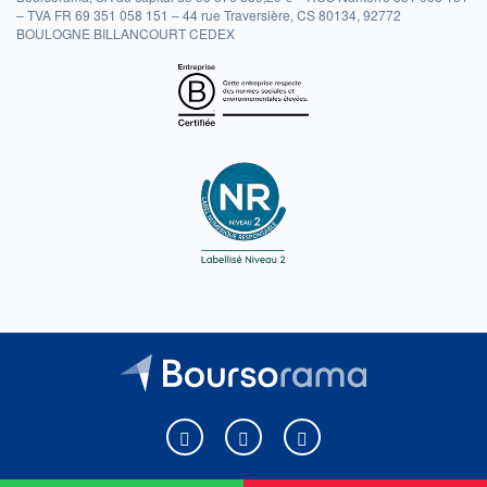
– TVA FR 69 351 058 151 – 44 rue Traversière, CS 80134, 92772
BOULOGNE BILLANCOURT CEDEX
Boursorama sur Facebook
Boursorama sur X
Boursorama sur Youtu