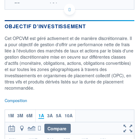
FR0013217635 - ACA
OPCVM DERNIER COURS CONNU AU 05/08/2026
Consulter le prospectus / DIC
OBJECTIF D'INVESTISSEMENT
107
Cet OPCVM est géré activement et de manière discrétionnaire. Il
106
a pour objectif de gestion d'offrir une performance nette de frais
liée à l'évolution des marchés de taux et actions par le biais d'une
105
gestion discrétionnaire mise en oeuvre sur différentes classes
104
d'actifs (monétaire, obligations, actions, obligations convertibles)
24/11
31/03
04/08
et sur toutes les zones géographiques à travers des
investissements en organismes de placement collectif (OPC), en
CATÉGORIE MORNINGSTAR
titres vifs et produits dérivés listés sur la durée de placement
Allocation EUR Prudente -
recommandée.
International
FONDS PARTENAIRES
Composition
TARIFS PRIVILÉGIÉS
0%
1M
3M
6M
1A
3A
5A
10A
ÉLIGIBILITÉ
PEA
PEA-PME
BOURSOVIE LUX
BOURSOVIE
CTO BUSINESS
Compare
Non éligible Boursobank
r