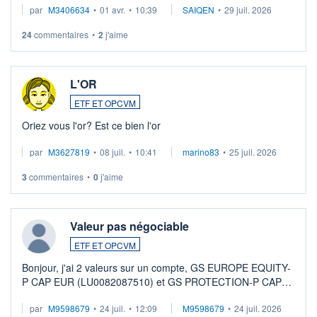
par
M3406634
•
01 avr.
•
10:39
SAIQEN
•
29 juil. 2026
24
commentaires
•
2
j'aime
L'OR
ETF ET OPCVM
Oriez vous l'or? Est ce bien l'or
par
M3627819
•
08 juil.
•
10:41
marino83
•
25 juil. 2026
3
commentaires
•
0
j'aime
Valeur pas négociable
ETF ET OPCVM
Bonjour, j'ai 2 valeurs sur un compte, GS EUROPE EQUITY-
P CAP EUR (LU0082087510) et GS PROTECTION-P CAP
EUR (LU0546913194), que je souhaite vendre. Lorsque je
par
M9598679
•
24 juil.
•
12:09
M9598679
•
24 juil. 2026
veux procéder à la vente, on me signale ...