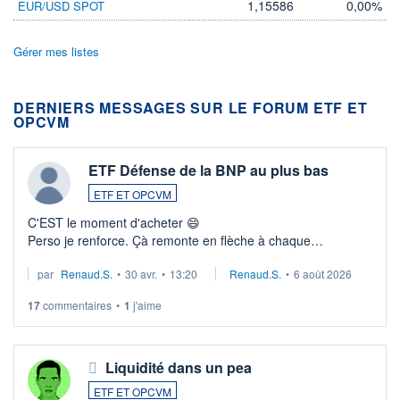
1,15586
0,00%
EUR/USD SPOT
Gérer mes listes
DERNIERS MESSAGES SUR LE FORUM ETF ET
OPCVM
ETF Défense de la BNP au plus bas
ETF ET OPCVM
C'EST le moment d'acheter 😄​
Perso je renforce. Çà remonte en flèche à chaque
suspission d'accord dans.la guerre du moyen-orient.
par
Renaud.S.
•
30 avr.
•
13:20
Renaud.S.
•
6 août 2026
Investissement long terme tip top pour sa retraite.
LU3 ...
17
commentaires
•
1
j'aime
Liquidité dans un pea
ETF ET OPCVM