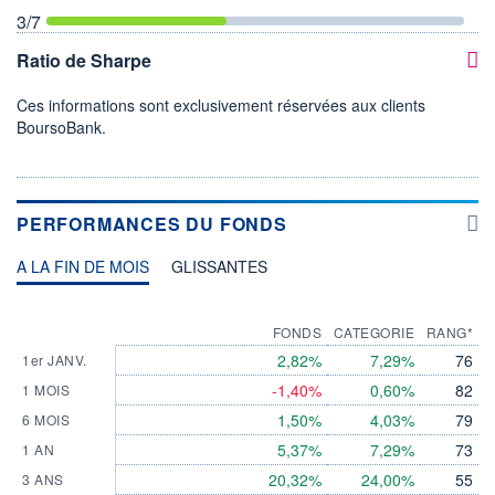
3
/7
Ratio de Sharpe
Ces informations sont exclusivement réservées aux clients
BoursoBank.
PERFORMANCES DU FONDS
A LA FIN DE MOIS
GLISSANTES
FONDS
CATEGORIE
RANG*
2,82%
7,29%
76
1er JANV.
-1,40%
0,60%
82
1 MOIS
1,50%
4,03%
79
6 MOIS
5,37%
7,29%
73
1 AN
20,32%
24,00%
55
3 ANS