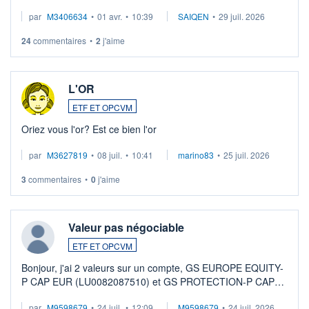
par
M3406634
•
01 avr.
•
10:39
SAIQEN
•
29 juil. 2026
24
commentaires
•
2
j'aime
L'OR
ETF ET OPCVM
Oriez vous l'or? Est ce bien l'or
par
M3627819
•
08 juil.
•
10:41
marino83
•
25 juil. 2026
3
commentaires
•
0
j'aime
Valeur pas négociable
ETF ET OPCVM
Bonjour, j'ai 2 valeurs sur un compte, GS EUROPE EQUITY-
P CAP EUR (LU0082087510) et GS PROTECTION-P CAP
EUR (LU0546913194), que je souhaite vendre. Lorsque je
par
M9598679
•
24 juil.
•
12:09
M9598679
•
24 juil. 2026