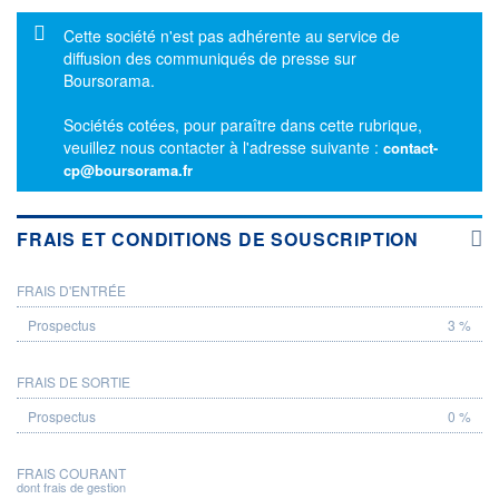
Message d'information
Cette société n'est pas adhérente au service de
diffusion des communiqués de presse sur
Boursorama.
Sociétés cotées, pour paraître dans cette rubrique,
veuillez nous contacter à l'adresse suivante :
contact-
cp@boursorama.fr
FRAIS ET CONDITIONS DE SOUSCRIPTION
FRAIS D'ENTRÉE
PROSPECTUS
3 %
FRAIS DE SORTIE
0 %
FRAIS COURANT
dont frais de gestion