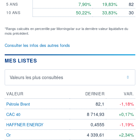
7,90%
19,83%
82
5 ANS
50,22%
33,83%
30
10 ANS
*Rangs calculés en percentile par Morningstar sur la dernière valeur liquidative du
mois précédent.
Consulter les infos des autres fonds
MES LISTES
Valeurs les plus consultées
VALEUR
DERNIER
VAR.
82,1
-1,18%
Pétrole Brent
8 714,93
+0,17%
CAC 40
0,4555
-1,19%
HAFFNER ENERGY
4 339,61
+2,34%
Or