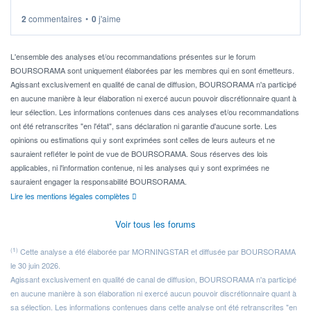
2
commentaires
•
0
j'aime
Idéalement, je voudrais qu'il soit éligible au PEA.
Pour l' ...
L'ensemble des analyses et/ou recommandations présentes sur le forum
BOURSORAMA sont uniquement élaborées par les membres qui en sont émetteurs.
Agissant exclusivement en qualité de canal de diffusion, BOURSORAMA n'a participé
en aucune manière à leur élaboration ni exercé aucun pouvoir discrétionnaire quant à
leur sélection. Les informations contenues dans ces analyses et/ou recommandations
ont été retranscrites "en l'état", sans déclaration ni garantie d'aucune sorte. Les
opinions ou estimations qui y sont exprimées sont celles de leurs auteurs et ne
sauraient refléter le point de vue de BOURSORAMA. Sous réserves des lois
applicables, ni l'information contenue, ni les analyses qui y sont exprimées ne
sauraient engager la responsabilité BOURSORAMA.
Lire les mentions légales complètes
Voir tous les forums
(1)
Cette analyse a été élaborée par MORNINGSTAR et diffusée par BOURSORAMA
le 30 juin 2026.
Agissant exclusivement en qualité de canal de diffusion, BOURSORAMA n'a participé
en aucune manière à son élaboration ni exercé aucun pouvoir discrétionnaire quant à
sa sélection. Les informations contenues dans cette analyse ont été retranscrites "en