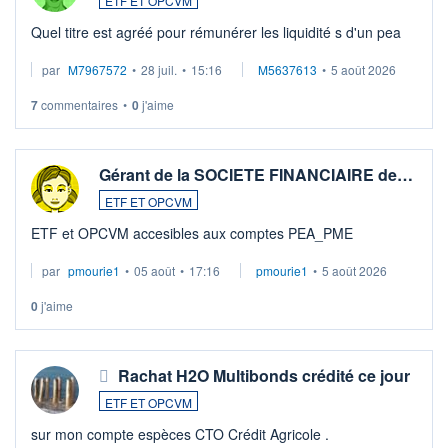
ETF ET OPCVM
Quel titre est agréé pour rémunérer les liquidité s d'un pea
par
M7967572
•
28 juil.
•
15:16
M5637613
•
5 août 2026
7
commentaires
•
0
j'aime
Gérant de la SOCIETE FINANCIAIRE de…
ETF ET OPCVM
ETF et OPCVM accesibles aux comptes PEA_PME
par
pmourie1
•
05 août
•
17:16
pmourie1
•
5 août 2026
0
j'aime
Rachat H2O Multibonds crédité ce jour
ETF ET OPCVM
sur mon compte espèces CTO Crédit Agricole .