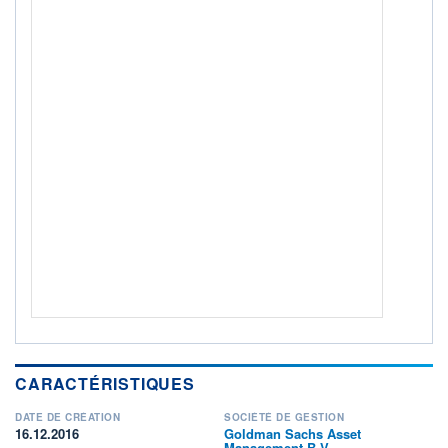
ACTIF NET (EUR)
611M / 31.07.26
NOTATION MORNINGSTAR ⁽¹⁾
RISQUE DU FONDS (SRI)
3
/7
+ PORTEFEUILLE
+ LISTE
CARACTÉRISTIQUES
DATE DE CRÉATION
SOCIÉTÉ DE GESTION
16.12.2016
Goldman Sachs Asset
Management B.V.