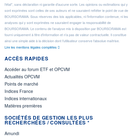
l'état", sans déclaration ni garantie d'aucune sorte. Les opinions ou estimations qui y
sont exprimées sont celles de ses auteurs et ne sauraient refléter le point de vue de
BOURSORAMA. Sous réserves des lois applicables, ni l'information contenue, ni les
analyses qui y sont exprimées ne sauraient engager la responsabilité de
BOURSORAMA. Le contenu de l'analyse mis à disposition par BOURSORAMA est
fourni uniquement à titre d'information et n'a pas de valeur contractuelle. Il constitue
ainsi une simple aide à la décision dont l'utilisateur conserve l'absolue maîtrise.
Lire les mentions légales complètes
ACCÈS RAPIDES
Accéder au forum ETF et OPCVM
Actualités OPCVM
Points de marché
Indices France
Indices internationaux
Matières premières
SOCIÉTÉS DE GESTION LES PLUS
RECHERCHÉES / CONSULTÉES *
Amundi