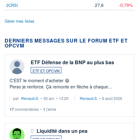
27,6
-0,79%
2CRSI
Gérer mes listes
DERNIERS MESSAGES SUR LE FORUM ETF ET
OPCVM
ETF Défense de la BNP au plus bas
ETF ET OPCVM
C'EST le moment d'acheter 😄​
Perso je renforce. Çà remonte en flèche à chaque
suspission d'accord dans.la guerre du moyen-orient.
par
Renaud.S.
•
30 avr.
•
13:20
Renaud.S.
•
6 août 2026
Investissement long terme tip top pour sa retraite.
LU3 ...
17
commentaires
•
1
j'aime
Liquidité dans un pea