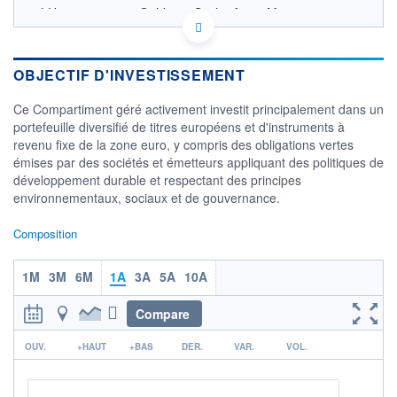
LU1444115874 - Goldman Sachs Asset Management
B.V.
OPCVM DERNIER COURS CONNU AU 06/08/2026
Consulter le prospectus / DIC
OBJECTIF D'INVESTISSEMENT
1 050
Ce Compartiment géré activement investit principalement dans un
portefeuille diversifié de titres européens et d'instruments à
1 000
revenu fixe de la zone euro, y compris des obligations vertes
émises par des sociétés et émetteurs appliquant des politiques de
950
développement durable et respectant des principes
900
environnementaux, sociaux et de gouvernance.
03/12
08/04
05/08
Composition
CATÉGORIE MORNINGSTAR
Allocation EUR Modérée
1M
3M
6M
1A
3A
5A
10A
FONDS PARTENAIRES
TARIFS PRIVILÉGIÉS
0%
Compare
ÉLIGIBILITÉ
r
OUV.
+HAUT
+BAS
DER.
VAR.
VOL.
PEA
PEA-PME
BOURSOVIE LUX
BOURSOVIE
CTO BUSINESS
Non éligible Boursobank