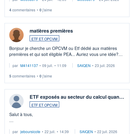
veux procéder à la vente, on me signale ...
4
commentaires
•
0
j'aime
matières premières
ETF ET OPCVM
Bonjour je cherche un OPCVM ou Etf dédié aux matières
premières et qui soit éligible PEA... Auriez vous une idée?
Merci de vos conseils
par
M4141137
•
09 juil.
•
11:09
SAIQEN
•
23 juil. 2026
5
commentaires
•
0
j'aime
ETF exposés au secteur du calcul quan…
ETF ET OPCVM
Salut à tous,
Je cherche à investir sur le secteur du calcul quantique, mais
par
jeboursicote
•
22 juil.
•
14:39
SAIQEN
•
22 juil. 2026
via un ETF plutôt que des actions individuelles.