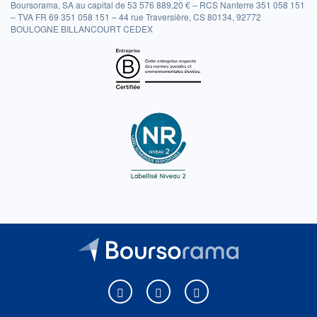
Boursorama, SA au capital de 53 576 889,20 € – RCS Nanterre 351 058 151
– TVA FR 69 351 058 151 – 44 rue Traversière, CS 80134, 92772
BOULOGNE BILLANCOURT CEDEX
Boursorama sur Facebook
Boursorama sur X
Boursorama sur Youtu