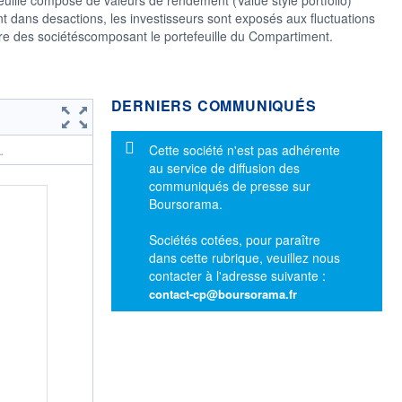
 dans desactions, les investisseurs sont exposés aux fluctuations
re des sociétéscomposant le portefeuille du Compartiment.
DERNIERS COMMUNIQUÉS
Message d'information
Cette société n'est pas adhérente
.
au service de diffusion des
communiqués de presse sur
Boursorama.
Sociétés cotées, pour paraître
dans cette rubrique, veuillez nous
contacter à l'adresse suivante :
contact-cp@boursorama.fr