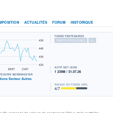
MPOSITION
ACTUALITÉS
FORUM
HISTORIQUE
FONDS PARTENAIRES
TARIFS PRIVILÉGIÉS
0%
450
440
430
420
ACTIF NET (EUR)
09/07
23/07
1 239M / 31.07.26
TÉGORIE MORNINGSTAR
tions Secteur Autres
RISQUE DU FONDS (SRI)
4
/7
uille composé de valeurs de rendement (Value style portfolio)