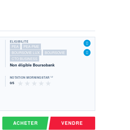
ÉLIGIBILITÉ
PEA
PEA-PME
BOURSOVIE LUX
BOURSOVIE
CTO BUSINESS
Non éligible Boursobank
NOTATION MORNINGSTAR ⁽¹⁾
ACHETER
VENDRE