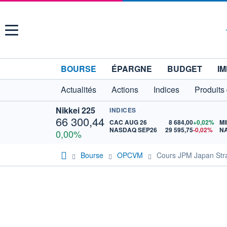
Menu
BOURSE
ÉPARGNE
BUDGET
IM
Actualités
Actions
Indices
Produits
Nikkei 225
INDICES
66 300,44
CAC AUG 26
8 684,00
+0,02%
MI
NASDAQ SEP26
29 595,75
-0,02%
N
0,00%
Bourse
OPCVM
Cours JPM Japan Str