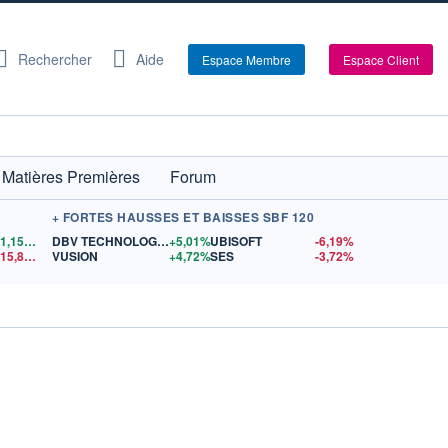
Rechercher
Aide
Espace Membre
Espace Client
Matières Premières
Forum
+ FORTES HAUSSES ET BAISSES SBF 120
1,1558
$US
DBV TECHNOLOGIES
+5,01%
UBISOFT
-6,19%
15,81
$US
VUSION
+4,72%
SES
-3,72%