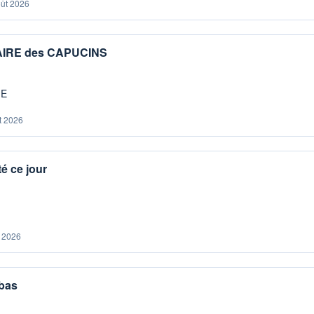
oût 2026
IAIRE des CAPUCINS
ME
t 2026
é ce jour
. 2026
 bas