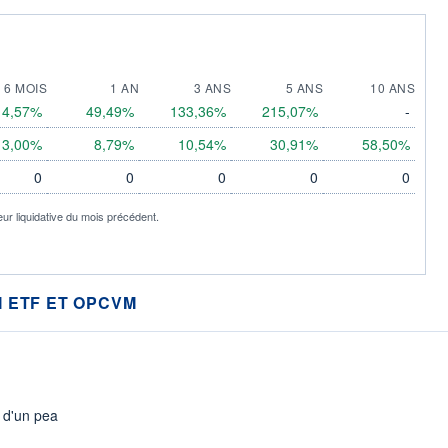
6 MOIS
1 AN
3 ANS
5 ANS
10 ANS
14,57%
49,49%
133,36%
215,07%
-
3,00%
8,79%
10,54%
30,91%
58,50%
0
0
0
0
0
eur liquidative du mois précédent.
 ETF ET OPCVM
s d'un pea