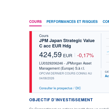
COURS
PERFORMANCES ET RISQUES
CO
Cours
JPM Japan Strategic Value
C acc EUR Hdg
424,59
-0,17%
EUR
LU0329206246 - JPMorgan Asset
Management (Europe) S.à r.l.
CA
OPCVM DERNIER COURS CONNU AU
Ac
04/08/2026
Consulter le prospectus / DIC
OBJECTIF D'INVESTISSEMENT
Ce Compartiment en actions investit dans un portefe