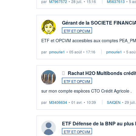
par
M7967572
•
28 juil.
•
15:16
M5637613
•
5 a
Gérant de la SOCIETE FINANC
ETF ET OPCVM
ETF et OPCVM accesibles aux comptes PEA_P
par
pmourie1
•
05 août
•
17:16
pmourie1
•
5 aoû
Rachat H2O Multibonds crédit
ETF ET OPCVM
sur mon compte espèces CTO Crédit Agricole .
par
M3406634
•
01 avr.
•
10:39
SAIQEN
•
29 juil
ETF Défense de la BNP au plus
ETF ET OPCVM