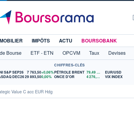
MOBILIER
IMPÔTS
ACTU
BOURSOBANK
 de Bourse
ETF - ETN
OPCVM
Taux
Devises
CHIFFRES-CLÉS
NI S&P SEP26
7 763,50
+0,06%
PÉTROLE BRENT
79,49
$US
EUR/USD
ASDAQ DEC26
29 893,50
0,00%
ONCE D'OR
4 276,26
$US
VIX INDEX
ategic Value C acc EUR Hdg