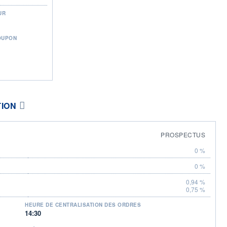
UR
OUPON
TION
PROSPECTUS
0 %
0 %
0,94 %
0,75 %
HEURE DE CENTRALISATION DES ORDRES
14:30