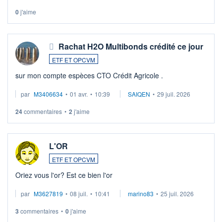
0
j'aime
Rachat H2O Multibonds crédité ce jour
ETF ET OPCVM
sur mon compte espèces CTO Crédit Agricole .
par
M3406634
•
01 avr.
•
10:39
SAIQEN
•
29 juil. 2026
24
commentaires
•
2
j'aime
L'OR
ETF ET OPCVM
Oriez vous l'or? Est ce bien l'or
par
M3627819
•
08 juil.
•
10:41
marino83
•
25 juil. 2026
3
commentaires
•
0
j'aime