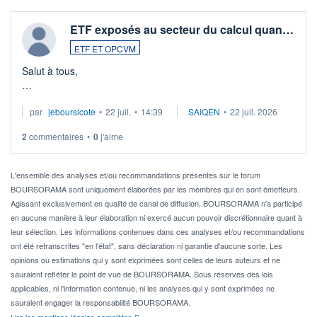
ETF exposés au secteur du calcul quan…
ETF ET OPCVM
Salut à tous,
Je cherche à investir sur le secteur du calcul quantique, mais
par
jeboursicote
•
22 juil.
•
14:39
SAIQEN
•
22 juil. 2026
via un ETF plutôt que des actions individuelles.
2
commentaires
•
0
j'aime
Idéalement, je voudrais qu'il soit éligible au PEA.
Pour l' ...
L'ensemble des analyses et/ou recommandations présentes sur le forum
BOURSORAMA sont uniquement élaborées par les membres qui en sont émetteurs.
Agissant exclusivement en qualité de canal de diffusion, BOURSORAMA n'a participé
en aucune manière à leur élaboration ni exercé aucun pouvoir discrétionnaire quant à
leur sélection. Les informations contenues dans ces analyses et/ou recommandations
ont été retranscrites "en l'état", sans déclaration ni garantie d'aucune sorte. Les
opinions ou estimations qui y sont exprimées sont celles de leurs auteurs et ne
sauraient refléter le point de vue de BOURSORAMA. Sous réserves des lois
applicables, ni l'information contenue, ni les analyses qui y sont exprimées ne
sauraient engager la responsabilité BOURSORAMA.