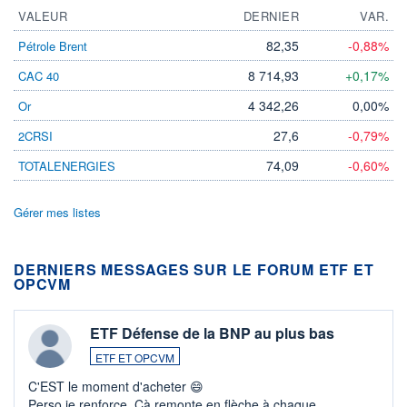
VALEUR
DERNIER
VAR.
82,35
-0,88%
Pétrole Brent
8 714,93
+0,17%
CAC 40
4 342,26
0,00%
Or
27,6
-0,79%
2CRSI
74,09
-0,60%
TOTALENERGIES
Gérer mes listes
DERNIERS MESSAGES SUR LE FORUM ETF ET
OPCVM
ETF Défense de la BNP au plus bas
ETF ET OPCVM
C'EST le moment d'acheter 😄​
Perso je renforce. Çà remonte en flèche à chaque