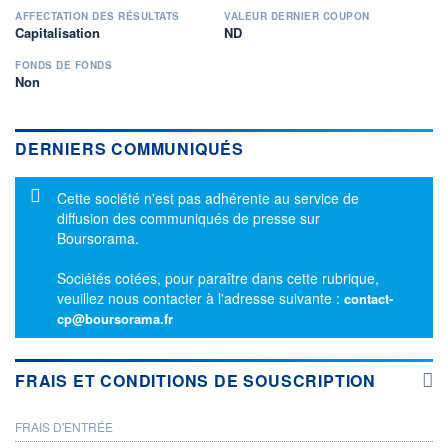
AFFECTATION DES RÉSULTATS
VALEUR DERNIER COUPON
Capitalisation
ND
FONDS DE FONDS
Non
DERNIERS COMMUNIQUÉS
Message d'information
Cette société n'est pas adhérente au service de
diffusion des communiqués de presse sur
Boursorama.
Sociétés cotées, pour paraître dans cette rubrique,
veuillez nous contacter à l'adresse suivante :
contact-
cp@boursorama.fr
FRAIS ET CONDITIONS DE SOUSCRIPTION
FRAIS D'ENTRÉE
PROSPECTUS