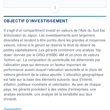
LU0404496126 - HSBC Investment Funds
(Luxembourg) S.A.
OPCVM DERNIER COURS CONNU AU 06/08/2026
OBJECTIF D'INVESTISSEMENT
Consulter le prospectus / DIC
II s'agit d'un compartiment investi en valeurs de l'Asie du Sud-Est
àl'éxclusion du Japon. Les investissements sont largement
90
diversifiés et tendent à être portés dans les grandes et moyennes
80
valeurs, même si le gérant se réserve le droit de détenir de
petites capitalisations. Les gérants combinent une analyse 'top-
70
down' donnée par le GISG d'HSBC AM et un choix de valeurs
60
'bottom-up'. La composition du portefeuille est déterminée par
03/12
09/04
05/08
l'allocation pays qui demeure un facteur important de
performance ausein duquel l'allocation sectorielle et le choix de
CATÉGORIE MORNINGSTAR
valeurs génèrent de la valeur ajoutée. L'allocation géographique
Actions Asie hors Japon
est faite sur la base des éléments suivants: taux d'intérêt,
Petites & Moy. Cap.
inflation, politique monétaire et valorisation. Au sein de chaque
pays, les gérants procèdent à des visites d'entreprises, une
FONDS PARTENAIRES
TARIFS PRIVILÉGIÉS
0%
analyse sectorielle, une analyse de la sensibilité aux taux
d'intérêt.
ÉLIGIBILITÉ
PEA
PEA-PME
BOURSOVIE LUX
BOURSOVIE
Composition