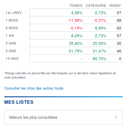
FONDS
CATEGORIE
RANG*
4,28%
2,73%
57
1er JANV.
-11,38%
-0,37%
68
1 MOIS
-0,19%
8,99%
62
6 MOIS
8,29%
2,73%
57
1 AN
35,40%
25,56%
30
3 ANS
21,79%
31,47%
46
5 ANS
-
80,70%
0
10 ANS
*Rangs calculés en percentile par Morningstar sur la dernière valeur liquidative du
mois précédent.
Consulter les infos des autres fonds
MES LISTES
Valeurs les plus consultées