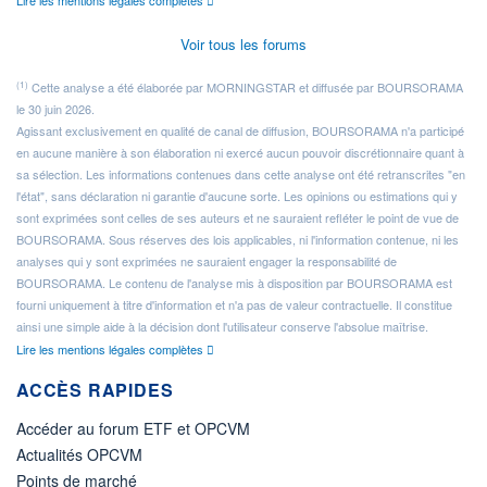
Lire les mentions légales complètes
Voir tous les forums
(1)
Cette analyse a été élaborée par MORNINGSTAR et diffusée par BOURSORAMA
le 30 juin 2026.
Agissant exclusivement en qualité de canal de diffusion, BOURSORAMA n'a participé
en aucune manière à son élaboration ni exercé aucun pouvoir discrétionnaire quant à
sa sélection. Les informations contenues dans cette analyse ont été retranscrites "en
l'état", sans déclaration ni garantie d'aucune sorte. Les opinions ou estimations qui y
sont exprimées sont celles de ses auteurs et ne sauraient refléter le point de vue de
BOURSORAMA. Sous réserves des lois applicables, ni l'information contenue, ni les
analyses qui y sont exprimées ne sauraient engager la responsabilité de
BOURSORAMA. Le contenu de l'analyse mis à disposition par BOURSORAMA est
fourni uniquement à titre d'information et n'a pas de valeur contractuelle. Il constitue
ainsi une simple aide à la décision dont l'utilisateur conserve l'absolue maîtrise.
Lire les mentions légales complètes
ACCÈS RAPIDES
Accéder au forum ETF et OPCVM
Actualités OPCVM
Points de marché