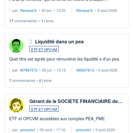
suspission d'accord dans.la guerre du moyen-orient.
par
Renaud.S.
•
30 avr.
•
13:20
Renaud.S.
•
6 août 2026
Investissement long terme tip top pour sa retraite.
LU3 ...
17
commentaires
•
1
j'aime
Liquidité dans un pea
ETF ET OPCVM
Quel titre est agréé pour rémunérer les liquidité s d'un pea
par
M7967572
•
28 juil.
•
15:16
M5637613
•
5 août 2026
7
commentaires
•
0
j'aime
Gérant de la SOCIETE FINANCIAIRE de…
ETF ET OPCVM
ETF et OPCVM accesibles aux comptes PEA_PME
par
pmourie1
•
05 août
•
17:16
pmourie1
•
5 août 2026