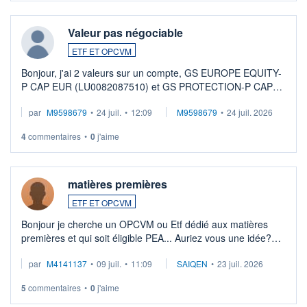
Valeur pas négociable
ETF ET OPCVM
Bonjour, j'ai 2 valeurs sur un compte, GS EUROPE EQUITY-
P CAP EUR (LU0082087510) et GS PROTECTION-P CAP
EUR (LU0546913194), que je souhaite vendre. Lorsque je
par
M9598679
•
24 juil.
•
12:09
M9598679
•
24 juil. 2026
veux procéder à la vente, on me signale ...
4
commentaires
•
0
j'aime
matières premières
ETF ET OPCVM
Bonjour je cherche un OPCVM ou Etf dédié aux matières
premières et qui soit éligible PEA... Auriez vous une idée?
Merci de vos conseils
par
M4141137
•
09 juil.
•
11:09
SAIQEN
•
23 juil. 2026
5
commentaires
•
0
j'aime