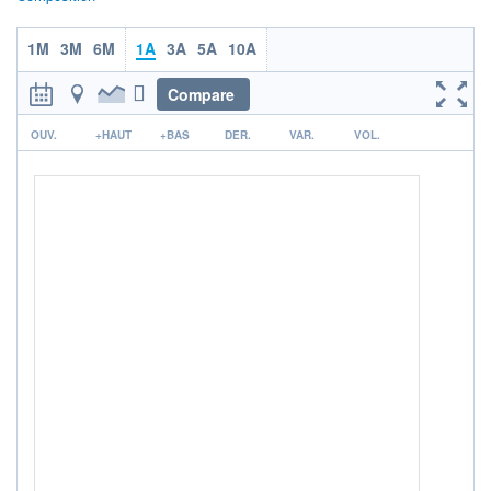
CTO BUSINESS
Non éligible Boursobank
1M
3M
6M
1A
3A
5A
10A
ACTIF NET (EUR)
296M / 31.07.26
Compare
NOTATION MORNINGSTAR ⁽¹⁾
r
OUV.
+HAUT
+BAS
DER.
VAR.
VOL.
RISQUE DU FONDS (SRI)
4
/7
+ PORTEFEUILLE
+ LISTE