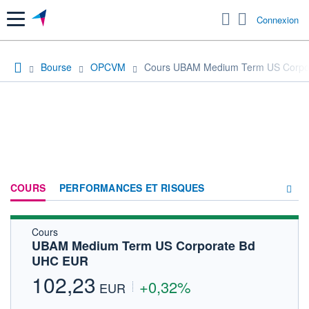
Menu
Connexion
Bourse
OPCVM
Cours UBAM Medium Term US Corpo
COURS
PERFORMANCES ET RISQUES
Cours
COMPOSITION
UBAM Medium Term US Corporate Bd
UHC EUR
ACTUALITÉS
102,23
+0,32%
FORUM
EUR
HISTORIQUE