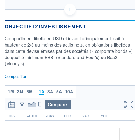
LU0946659223 - UBP Asset Management (Europe) S.A.
OPCVM DERNIER COURS CONNU AU 04/08/2026
Consulter le prospectus / DIC
OBJECTIF D'INVESTISSEMENT
Compartiment libellé en USD et investi principalement, soit à
103
hauteur de 2/3 au moins des actifs nets, en obligations libellées
dans cette devise émises par des sociétés (« corporate bonds »)
102
de qualité minimum BBB- (Standard and Poor's) ou Baa3
(Moody's).
101
25/06
16/07
Composition
CATÉGORIE MORNINGSTAR
1M
3M
6M
1A
3A
5A
10A
Obligations Autres
FONDS PARTENAIRES
Compare
TARIFS PRIVILÉGIÉS
0%
r
OUV.
+HAUT
+BAS
DER.
VAR.
VOL.
ÉLIGIBILITÉ
PEA
PEA-PME
BOURSOVIE LUX
BOURSOVIE
CTO BUSINESS
Non éligible Boursobank