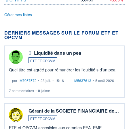
Gérer mes listes
DERNIERS MESSAGES SUR LE FORUM ETF ET
OPCVM
Liquidité dans un pea
ETF ET OPCVM
Quel titre est agréé pour rémunérer les liquidité s d'un pea
par
M7967572
•
28 juil.
•
15:16
M5637613
•
5 août 2026
7
commentaires
•
0
j'aime
Gérant de la SOCIETE FINANCIAIRE de…
ETF ET OPCVM
ETF et OPCVM accesibles aux comptes PEA_PME