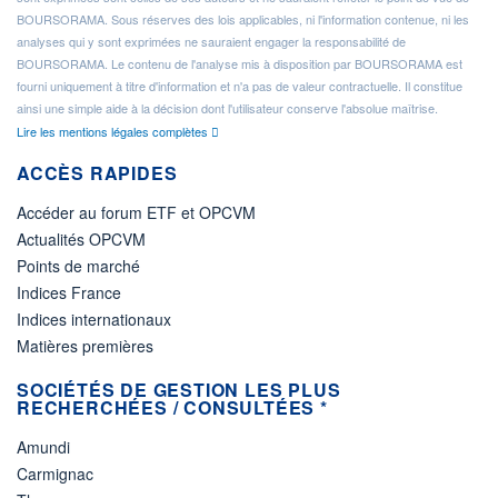
BOURSORAMA. Sous réserves des lois applicables, ni l'information contenue, ni les
analyses qui y sont exprimées ne sauraient engager la responsabilité de
BOURSORAMA. Le contenu de l'analyse mis à disposition par BOURSORAMA est
fourni uniquement à titre d'information et n'a pas de valeur contractuelle. Il constitue
ainsi une simple aide à la décision dont l'utilisateur conserve l'absolue maîtrise.
Lire les mentions légales complètes
ACCÈS RAPIDES
Accéder au forum ETF et OPCVM
Actualités OPCVM
Points de marché
Indices France
Indices internationaux
Matières premières
SOCIÉTÉS DE GESTION LES PLUS
RECHERCHÉES / CONSULTÉES *
Amundi
Carmignac