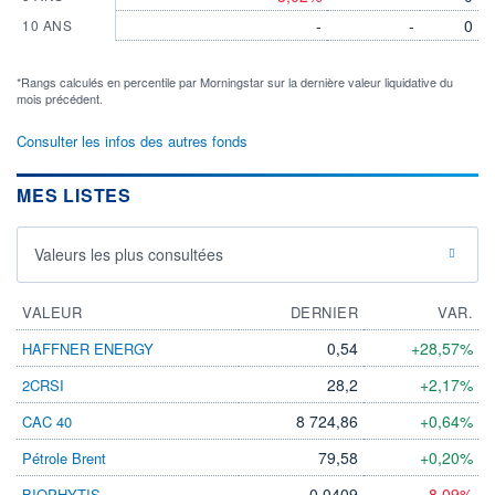
-
-
0
10 ANS
*Rangs calculés en percentile par Morningstar sur la dernière valeur liquidative du
mois précédent.
Consulter les infos des autres fonds
MES LISTES
Valeurs les plus consultées
VALEUR
DERNIER
VAR.
0,54
+28,57%
HAFFNER ENERGY
28,2
+2,17%
2CRSI
8 724,86
+0,64%
CAC 40
79,58
+0,20%
Pétrole Brent
0,0409
-8,09%
BIOPHYTIS