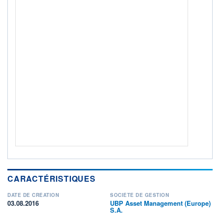
ACTIF NET (EUR)
351M / 31.07.26
NOTATION MORNINGSTAR ⁽¹⁾
RISQUE DU FONDS (SRI)
2
/7
+ PORTEFEUILLE
+ LISTE
CARACTÉRISTIQUES
DATE DE CRÉATION
SOCIÉTÉ DE GESTION
03.08.2016
UBP Asset Management (Europe)
S.A.