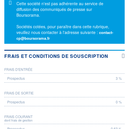
Message d'information
Cette société n'est pas adhérente au service de
diffusion des communiqués de presse sur
Boursorama.
Sociétés cotées, pour paraître dans cette rubrique,
veuillez nous contacter à l'adresse suivante :
contact-
cp@boursorama.fr
FRAIS ET CONDITIONS DE SOUSCRIPTION
FRAIS D'ENTRÉE
PROSPECTUS
3 %
FRAIS DE SORTIE
0 %
FRAIS COURANT
dont frais de gestion
0,63 %