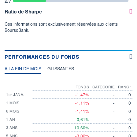
2
/7
Ratio de Sharpe
Ces informations sont exclusivement réservées aux clients
BoursoBank.
PERFORMANCES DU FONDS
A LA FIN DE MOIS
GLISSANTES
FONDS
CATEGORIE
RANG*
-1,47%
-
0
1er JANV.
-1,11%
-
0
1 MOIS
-1,41%
-
0
6 MOIS
0,61%
-
0
1 AN
10,60%
-
0
3 ANS
-3,02%
-
0
5 ANS