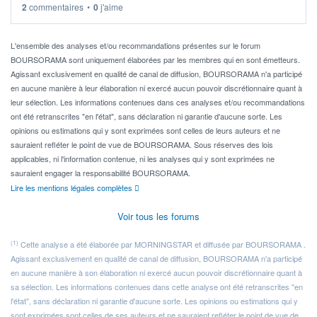
2
commentaires
•
0
j'aime
Idéalement, je voudrais qu'il soit éligible au PEA.
Pour l' ...
L'ensemble des analyses et/ou recommandations présentes sur le forum
BOURSORAMA sont uniquement élaborées par les membres qui en sont émetteurs.
Agissant exclusivement en qualité de canal de diffusion, BOURSORAMA n'a participé
en aucune manière à leur élaboration ni exercé aucun pouvoir discrétionnaire quant à
leur sélection. Les informations contenues dans ces analyses et/ou recommandations
ont été retranscrites "en l'état", sans déclaration ni garantie d'aucune sorte. Les
opinions ou estimations qui y sont exprimées sont celles de leurs auteurs et ne
sauraient refléter le point de vue de BOURSORAMA. Sous réserves des lois
applicables, ni l'information contenue, ni les analyses qui y sont exprimées ne
sauraient engager la responsabilité BOURSORAMA.
Lire les mentions légales complètes
Voir tous les forums
(1)
Cette analyse a été élaborée par MORNINGSTAR et diffusée par BOURSORAMA .
Agissant exclusivement en qualité de canal de diffusion, BOURSORAMA n'a participé
en aucune manière à son élaboration ni exercé aucun pouvoir discrétionnaire quant à
sa sélection. Les informations contenues dans cette analyse ont été retranscrites "en
l'état", sans déclaration ni garantie d'aucune sorte. Les opinions ou estimations qui y
sont exprimées sont celles de ses auteurs et ne sauraient refléter le point de vue de