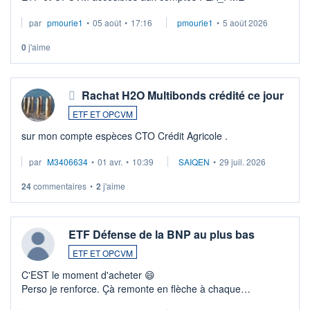
par
pmourie1
•
05 août
•
17:16
pmourie1
•
5 août 2026
0
j'aime
Rachat H2O Multibonds crédité ce jour
ETF ET OPCVM
sur mon compte espèces CTO Crédit Agricole .
par
M3406634
•
01 avr.
•
10:39
SAIQEN
•
29 juil. 2026
24
commentaires
•
2
j'aime
ETF Défense de la BNP au plus bas
ETF ET OPCVM
C'EST le moment d'acheter 😄​
Perso je renforce. Çà remonte en flèche à chaque
suspission d'accord dans.la guerre du moyen-orient.