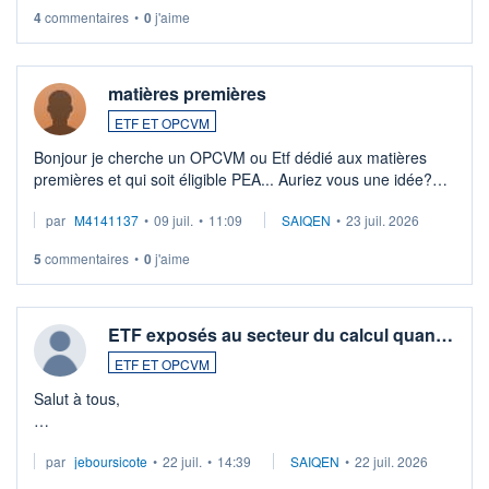
4
commentaires
•
0
j'aime
matières premières
ETF ET OPCVM
Bonjour je cherche un OPCVM ou Etf dédié aux matières
premières et qui soit éligible PEA... Auriez vous une idée?
Merci de vos conseils
par
M4141137
•
09 juil.
•
11:09
SAIQEN
•
23 juil. 2026
5
commentaires
•
0
j'aime
ETF exposés au secteur du calcul quan…
ETF ET OPCVM
Salut à tous,
Je cherche à investir sur le secteur du calcul quantique, mais
par
jeboursicote
•
22 juil.
•
14:39
SAIQEN
•
22 juil. 2026
via un ETF plutôt que des actions individuelles.