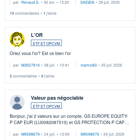
par
Renaud.S.
•
30 avr.
•
13:20
SAIQEN
•
26 juil. 2026
Investissement long terme tip top pour sa retraite.
LU3 ...
15
commentaires
•
1
j'aime
L'OR
ETF ET OPCVM
Oriez vous l'or? Est ce bien l'or
par
M3627819
•
08 juil.
•
10:41
marino83
•
25 juil. 2026
3
commentaires
•
0
j'aime
Valeur pas négociable
ETF ET OPCVM
Bonjour, j'ai 2 valeurs sur un compte, GS EUROPE EQUITY-
P CAP EUR (LU0082087510) et GS PROTECTION-P CAP
EUR (LU0546913194), que je souhaite vendre. Lorsque je
par
M9598679
•
24 juil.
•
12:09
M9598679
•
24 juil. 2026
veux procéder à la vente, on me signale ...