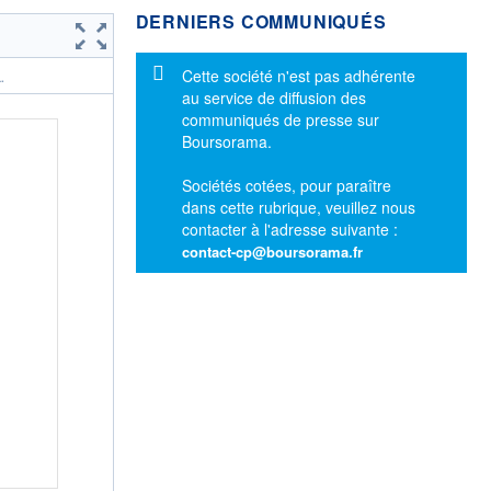
DERNIERS COMMUNIQUÉS
Message d'information
Cette société n'est pas adhérente
.
au service de diffusion des
communiqués de presse sur
Boursorama.
Sociétés cotées, pour paraître
dans cette rubrique, veuillez nous
contacter à l'adresse suivante :
contact-cp@boursorama.fr