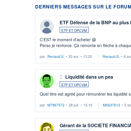
DERNIERS MESSAGES SUR LE FORUM
ETF Défense de la BNP au plus
ETF ET OPCVM
C'EST le moment d'acheter 😄​
Perso je renforce. Çà remonte en flèche à chaque
LU3 ...
par
Renaud.S.
•
30 avr.
•
13:20
Renaud.S.
•
6 ao
Liquidité dans un pea
ETF ET OPCVM
Quel titre est agréé pour rémunérer les liquidité 
par
M7967572
•
28 juil.
•
15:16
M5637613
•
5 a
Gérant de la SOCIETE FINANC