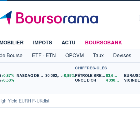
MOBILIER
IMPÔTS
ACTU
BOURSOBANK
 de Bourse
ETF - ETN
OPCVM
Taux
Devises
CHIFFRES-CLÉS
5
+0,87%
NASDAQ DEC26
30 062,25
+0,89%
PÉTROLE BRENT
83,60
$US
EUR/US
5
+0,53%
ONCE D'OR
4 330,25
$US
VIX IND
igh Yield EURH F-UKdist