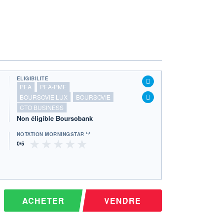
ÉLIGIBILITÉ
PEA
PEA-PME
BOURSOVIE LUX
BOURSOVIE
CTO BUSINESS
Non éligible Boursobank
NOTATION MORNINGSTAR ⁽¹⁾
ACHETER
VENDRE