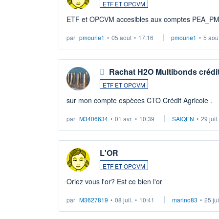
ETF ET OPCVM
ETF et OPCVM accesibles aux comptes PEA_P
par
pmourie1
•
05 août
•
17:16
pmourie1
•
5 aoû
Rachat H2O Multibonds crédit
ETF ET OPCVM
sur mon compte espèces CTO Crédit Agricole .
par
M3406634
•
01 avr.
•
10:39
SAIQEN
•
29 juil
L'OR
ETF ET OPCVM
Oriez vous l'or? Est ce bien l'or
par
M3627819
•
08 juil.
•
10:41
marino83
•
25 ju