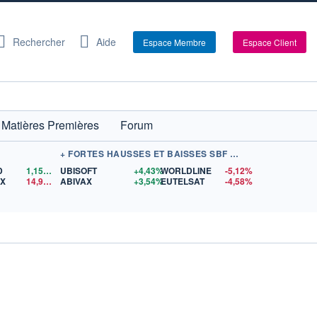
Rechercher
Aide
Espace Membre
Espace Client
Matières Premières
Forum
+ FORTES HAUSSES ET BAISSES SBF 120
D
1,1560
$US
UBISOFT
+4,43%
WORLDLINE
-5,12%
EX
14,97
$US
ABIVAX
+3,54%
EUTELSAT
-4,58%