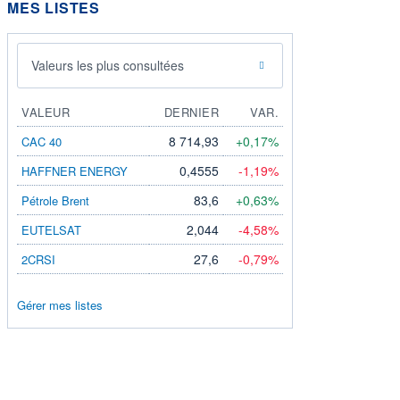
MES LISTES
Valeurs les plus consultées
VALEUR
DERNIER
VAR.
8 714,93
+0,17%
CAC 40
0,4555
-1,19%
HAFFNER ENERGY
83,6
+0,63%
Pétrole Brent
2,044
-4,58%
EUTELSAT
27,6
-0,79%
2CRSI
Gérer mes listes