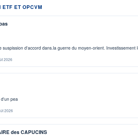
 ETF ET OPCVM
 bas
 suspission d'accord dans.la guerre du moyen-orient. Investissement lo
ût 2026
s d'un pea
oût 2026
IAIRE des CAPUCINS