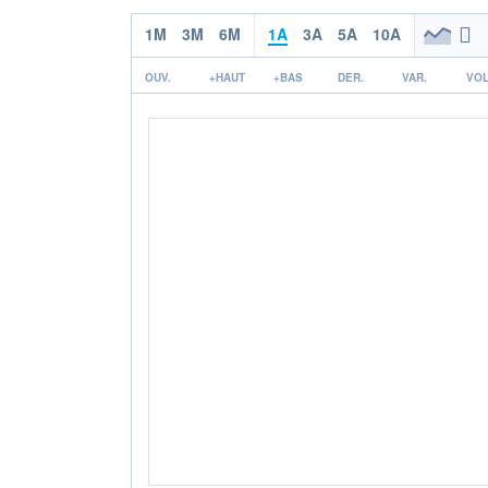
1M
3M
6M
1A
3A
5A
10A
OUV.
+HAUT
+BAS
DER.
VAR.
VOL