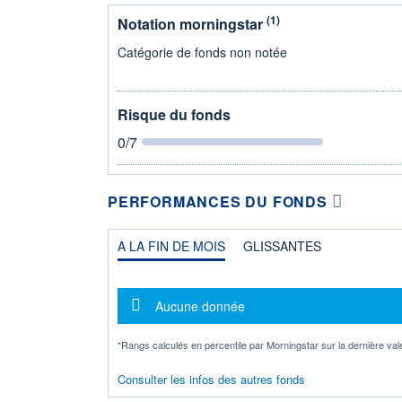
(1)
Notation morningstar
Catégorie de fonds non notée
Risque du fonds
0
/7
PERFORMANCES DU FONDS
A LA FIN DE MOIS
GLISSANTES
Message d'information
Aucune donnée
*Rangs calculés en percentile par Morningstar sur la dernière val
Consulter les infos des autres fonds