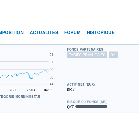
MPOSITION
ACTUALITÉS
FORUM
HISTORIQUE
FONDS PARTENAIRES
TARIFS PRIVILÉGIÉS
0%
94
92
90
88
ACTIF NET (EUR)
86
0K / -
26/11
23/03
04/08
TÉGORIE MORNINGSTAR
RISQUE DU FONDS (SRI)
0
/7