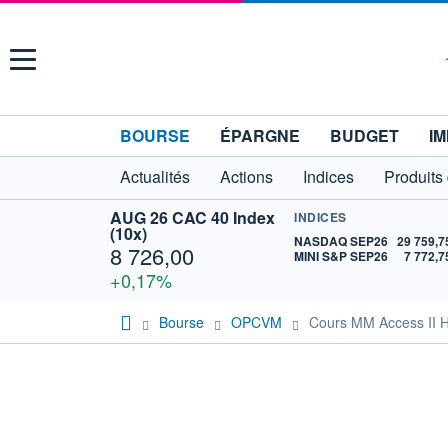
Menu
BOURSE
ÉPARGNE
BUDGET
IM
Actualités
Actions
Indices
Produits
AUG 26 CAC 40 Index
INDICES
(10x)
NASDAQ SEP26
29 759,7
8 726,00
MINI S&P SEP26
7 772,7
+0,17%
Bourse
OPCVM
Cours MM Access II H