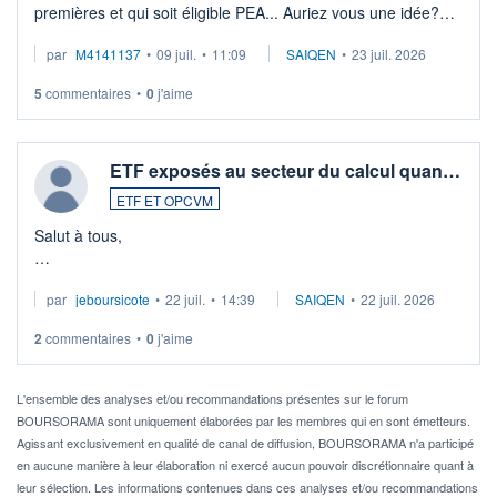
premières et qui soit éligible PEA... Auriez vous une idée?
Merci de vos conseils
par
M4141137
•
09 juil.
•
11:09
SAIQEN
•
23 juil. 2026
5
commentaires
•
0
j'aime
ETF exposés au secteur du calcul quan…
ETF ET OPCVM
Salut à tous,
Je cherche à investir sur le secteur du calcul quantique, mais
par
jeboursicote
•
22 juil.
•
14:39
SAIQEN
•
22 juil. 2026
via un ETF plutôt que des actions individuelles.
2
commentaires
•
0
j'aime
Idéalement, je voudrais qu'il soit éligible au PEA.
Pour l' ...
L'ensemble des analyses et/ou recommandations présentes sur le forum
BOURSORAMA sont uniquement élaborées par les membres qui en sont émetteurs.
Agissant exclusivement en qualité de canal de diffusion, BOURSORAMA n'a participé
en aucune manière à leur élaboration ni exercé aucun pouvoir discrétionnaire quant à
leur sélection. Les informations contenues dans ces analyses et/ou recommandations