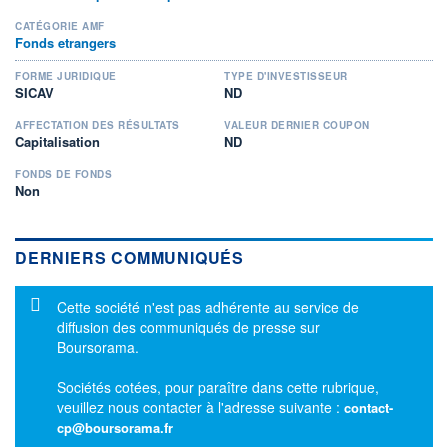
CATÉGORIE AMF
Fonds etrangers
FORME JURIDIQUE
TYPE D'INVESTISSEUR
SICAV
ND
AFFECTATION DES RÉSULTATS
VALEUR DERNIER COUPON
Capitalisation
ND
FONDS DE FONDS
Non
DERNIERS COMMUNIQUÉS
Message d'information
Cette société n'est pas adhérente au service de
diffusion des communiqués de presse sur
Boursorama.
Sociétés cotées, pour paraître dans cette rubrique,
veuillez nous contacter à l'adresse suivante :
contact-
cp@boursorama.fr