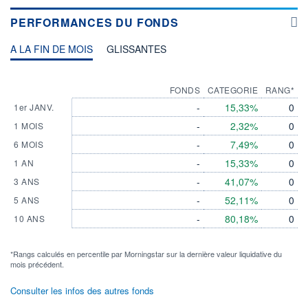
PERFORMANCES DU FONDS
A LA FIN DE MOIS
GLISSANTES
FONDS
CATEGORIE
RANG*
-
15,33%
0
1er JANV.
-
2,32%
0
1 MOIS
-
7,49%
0
6 MOIS
-
15,33%
0
1 AN
-
41,07%
0
3 ANS
-
52,11%
0
5 ANS
-
80,18%
0
10 ANS
*Rangs calculés en percentile par Morningstar sur la dernière valeur liquidative du
mois précédent.
Consulter les infos des autres fonds