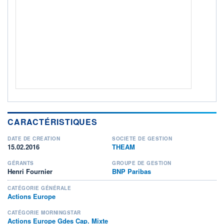
ACTIF NET (EUR)
1 192M / 31.03.16
NOTATION MORNINGSTAR ⁽¹⁾
RISQUE DU FONDS (SRI)
4
/7
+ PORTEFEUILLE
+ LISTE
CARACTÉRISTIQUES
DATE DE CRÉATION
SOCIÉTÉ DE GESTION
15.02.2016
THEAM
GÉRANTS
GROUPE DE GESTION
Henri Fournier
BNP Paribas
CATÉGORIE GÉNÉRALE
Actions Europe
CATÉGORIE MORNINGSTAR
Actions Europe Gdes Cap. Mixte