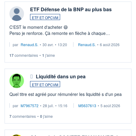
ETF Défense de la BNP au plus bas
ETF ET OPCVM
C'EST le moment d'acheter 😄​
Perso je renforce. Çà remonte en flèche à chaque
suspission d'accord dans.la guerre du moyen-orient.
par
Renaud.S.
•
30 avr.
•
13:20
Renaud.S.
•
6 août 2026
Investissement long terme tip top pour sa retraite.
LU3 ...
17
commentaires
•
1
j'aime
Liquidité dans un pea
ETF ET OPCVM
Quel titre est agréé pour rémunérer les liquidité s d'un pea
par
M7967572
•
28 juil.
•
15:16
M5637613
•
5 août 2026
7
commentaires
•
0
j'aime