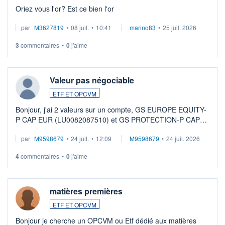
Oriez vous l'or? Est ce bien l'or
par
M3627819
•
08 juil.
•
10:41
marino83
•
25 juil. 2026
3
commentaires
•
0
j'aime
Valeur pas négociable
ETF ET OPCVM
Bonjour, j'ai 2 valeurs sur un compte, GS EUROPE EQUITY-
P CAP EUR (LU0082087510) et GS PROTECTION-P CAP
EUR (LU0546913194), que je souhaite vendre. Lorsque je
par
M9598679
•
24 juil.
•
12:09
M9598679
•
24 juil. 2026
veux procéder à la vente, on me signale ...
4
commentaires
•
0
j'aime
matières premières
ETF ET OPCVM
Bonjour je cherche un OPCVM ou Etf dédié aux matières