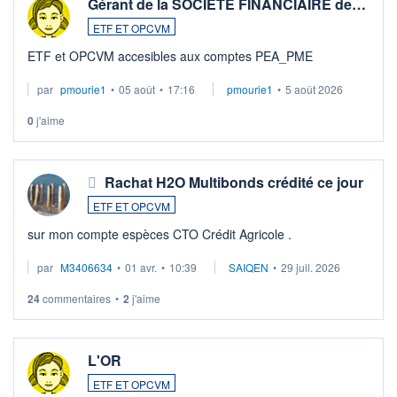
Gérant de la SOCIETE FINANCIAIRE de…
ETF ET OPCVM
ETF et OPCVM accesibles aux comptes PEA_PME
par
pmourie1
•
05 août
•
17:16
pmourie1
•
5 août 2026
0
j'aime
Rachat H2O Multibonds crédité ce jour
ETF ET OPCVM
sur mon compte espèces CTO Crédit Agricole .
par
M3406634
•
01 avr.
•
10:39
SAIQEN
•
29 juil. 2026
24
commentaires
•
2
j'aime
L'OR
ETF ET OPCVM