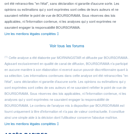
ont été retranscrites "en l'état", sans déclaration ni garantie d'aucune sorte. Les
opinions ou estimations qui y sont exprimées sont celles de leurs auteurs et ne
sauraient refléter le point de vue de BOURSORAMA. Sous réserves des lois
applicables, ni l'information contenue, ni les analyses qui y sont exprimées ne
sauraient engager la responsabilité BOURSORAMA.
Lire les mentions légales complètes
Voir tous les forums
(1)
Cette analyse a été élaborée par MORNINGSTAR et diffusée par BOURSORAMA .
Agissant exclusivement en qualité de canal de diffusion, BOURSORAMA n'a participé
en aucune manière à son élaboration ni exercé aucun pouvoir discrétionnaire quant à
sa sélection. Les informations contenues dans cette analyse ont été retranscrites "en
l'état", sans déclaration ni garantie d'aucune sorte. Les opinions ou estimations qui y
sont exprimées sont celles de ses auteurs et ne sauraient refléter le point de vue de
BOURSORAMA. Sous réserves des lois applicables, ni l'information contenue, ni les
analyses qui y sont exprimées ne sauraient engager la responsabilité de
BOURSORAMA. Le contenu de l'analyse mis à disposition par BOURSORAMA est
fourni uniquement à titre d'information et n'a pas de valeur contractuelle. Il constitue
ainsi une simple aide à la décision dont l'utilisateur conserve l'absolue maîtrise.
Lire les mentions légales complètes