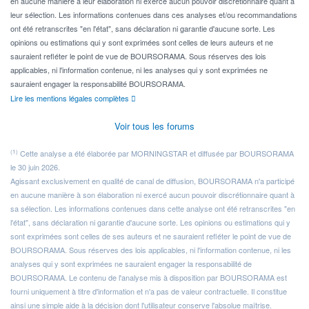
en aucune manière à leur élaboration ni exercé aucun pouvoir discrétionnaire quant à
leur sélection. Les informations contenues dans ces analyses et/ou recommandations
ont été retranscrites "en l'état", sans déclaration ni garantie d'aucune sorte. Les
opinions ou estimations qui y sont exprimées sont celles de leurs auteurs et ne
sauraient refléter le point de vue de BOURSORAMA. Sous réserves des lois
applicables, ni l'information contenue, ni les analyses qui y sont exprimées ne
sauraient engager la responsabilité BOURSORAMA.
Lire les mentions légales complètes
Voir tous les forums
(1)
Cette analyse a été élaborée par MORNINGSTAR et diffusée par BOURSORAMA
le 30 juin 2026.
Agissant exclusivement en qualité de canal de diffusion, BOURSORAMA n'a participé
en aucune manière à son élaboration ni exercé aucun pouvoir discrétionnaire quant à
sa sélection. Les informations contenues dans cette analyse ont été retranscrites "en
l'état", sans déclaration ni garantie d'aucune sorte. Les opinions ou estimations qui y
sont exprimées sont celles de ses auteurs et ne sauraient refléter le point de vue de
BOURSORAMA. Sous réserves des lois applicables, ni l'information contenue, ni les
analyses qui y sont exprimées ne sauraient engager la responsabilité de
BOURSORAMA. Le contenu de l'analyse mis à disposition par BOURSORAMA est
fourni uniquement à titre d'information et n'a pas de valeur contractuelle. Il constitue
ainsi une simple aide à la décision dont l'utilisateur conserve l'absolue maîtrise.