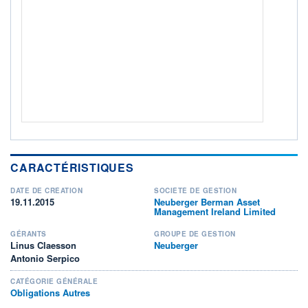
CTO BUSINESS
Non éligible Boursobank
ACTIF NET (EUR)
3 007M / 31.07.26
NOTATION MORNINGSTAR ⁽¹⁾
RISQUE DU FONDS (SRI)
2
/7
+ PORTEFEUILLE
+ LISTE
CARACTÉRISTIQUES
DATE DE CRÉATION
SOCIÉTÉ DE GESTION
19.11.2015
Neuberger Berman Asset
Management Ireland Limited
GÉRANTS
GROUPE DE GESTION
Linus Claesson
Neuberger
Antonio Serpico
CATÉGORIE GÉNÉRALE
Obligations Autres