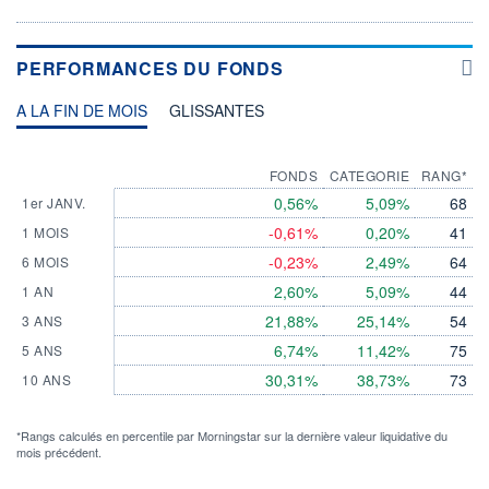
PERFORMANCES DU FONDS
A LA FIN DE MOIS
GLISSANTES
FONDS
CATEGORIE
RANG*
0,56%
5,09%
68
1er JANV.
-0,61%
0,20%
41
1 MOIS
-0,23%
2,49%
64
6 MOIS
2,60%
5,09%
44
1 AN
21,88%
25,14%
54
3 ANS
6,74%
11,42%
75
5 ANS
30,31%
38,73%
73
10 ANS
*Rangs calculés en percentile par Morningstar sur la dernière valeur liquidative du
mois précédent.