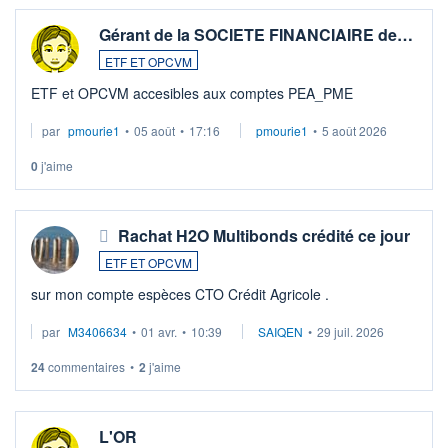
Gérant de la SOCIETE FINANCIAIRE de…
ETF ET OPCVM
ETF et OPCVM accesibles aux comptes PEA_PME
par
pmourie1
•
05 août
•
17:16
pmourie1
•
5 août 2026
0
j'aime
Rachat H2O Multibonds crédité ce jour
ETF ET OPCVM
sur mon compte espèces CTO Crédit Agricole .
par
M3406634
•
01 avr.
•
10:39
SAIQEN
•
29 juil. 2026
24
commentaires
•
2
j'aime
L'OR