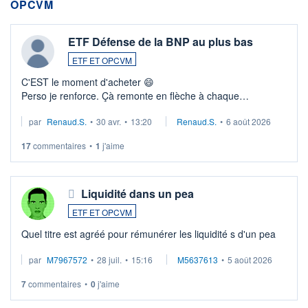
OPCVM
ETF Défense de la BNP au plus bas
ETF ET OPCVM
C'EST le moment d'acheter 😄​
Perso je renforce. Çà remonte en flèche à chaque
suspission d'accord dans.la guerre du moyen-orient.
par
Renaud.S.
•
30 avr.
•
13:20
Renaud.S.
•
6 août 2026
Investissement long terme tip top pour sa retraite.
LU3 ...
17
commentaires
•
1
j'aime
Liquidité dans un pea
ETF ET OPCVM
Quel titre est agréé pour rémunérer les liquidité s d'un pea
par
M7967572
•
28 juil.
•
15:16
M5637613
•
5 août 2026
7
commentaires
•
0
j'aime