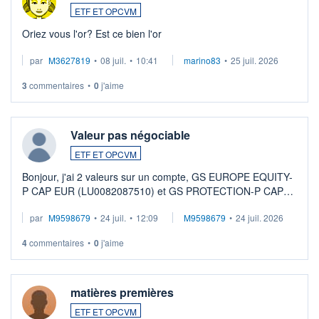
ETF ET OPCVM
Oriez vous l'or? Est ce bien l'or
par
M3627819
•
08 juil.
•
10:41
marino83
•
25 juil. 2026
3
commentaires
•
0
j'aime
Valeur pas négociable
ETF ET OPCVM
Bonjour, j'ai 2 valeurs sur un compte, GS EUROPE EQUITY-
P CAP EUR (LU0082087510) et GS PROTECTION-P CAP
EUR (LU0546913194), que je souhaite vendre. Lorsque je
par
M9598679
•
24 juil.
•
12:09
M9598679
•
24 juil. 2026
veux procéder à la vente, on me signale ...
4
commentaires
•
0
j'aime
matières premières
ETF ET OPCVM