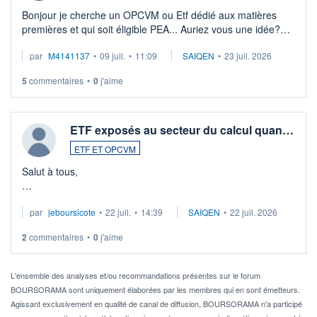
Bonjour je cherche un OPCVM ou Etf dédié aux matières
premières et qui soit éligible PEA... Auriez vous une idée?
Merci de vos conseils
par
M4141137
•
09 juil.
•
11:09
SAIQEN
•
23 juil. 2026
5
commentaires
•
0
j'aime
ETF exposés au secteur du calcul quan…
ETF ET OPCVM
Salut à tous,
Je cherche à investir sur le secteur du calcul quantique, mais
par
jeboursicote
•
22 juil.
•
14:39
SAIQEN
•
22 juil. 2026
via un ETF plutôt que des actions individuelles.
2
commentaires
•
0
j'aime
Idéalement, je voudrais qu'il soit éligible au PEA.
Pour l' ...
L'ensemble des analyses et/ou recommandations présentes sur le forum
BOURSORAMA sont uniquement élaborées par les membres qui en sont émetteurs.
Agissant exclusivement en qualité de canal de diffusion, BOURSORAMA n'a participé