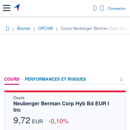
Menu
Connexion
Bourse
OPCVM
Cours Neuberger Berman Corp Hyb B
COURS
PERFORMANCES ET RISQUES
Cours
COMPOSITION
Neuberger Berman Corp Hyb Bd EUR I
Inc
ACTUALITÉS
9,72
-0,10%
FORUM
EUR
HISTORIQUE