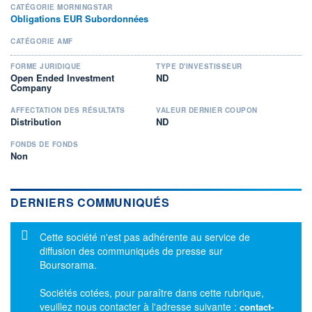
CATÉGORIE MORNINGSTAR
Obligations EUR Subordonnées
CATÉGORIE AMF
FORME JURIDIQUE
TYPE D'INVESTISSEUR
Open Ended Investment
ND
Company
AFFECTATION DES RÉSULTATS
VALEUR DERNIER COUPON
Distribution
ND
FONDS DE FONDS
Non
DERNIERS COMMUNIQUÉS
Message d'information
Cette société n'est pas adhérente au service de
diffusion des communiqués de presse sur
Boursorama.
Sociétés cotées, pour paraître dans cette rubrique,
veuillez nous contacter à l'adresse suivante :
contact-