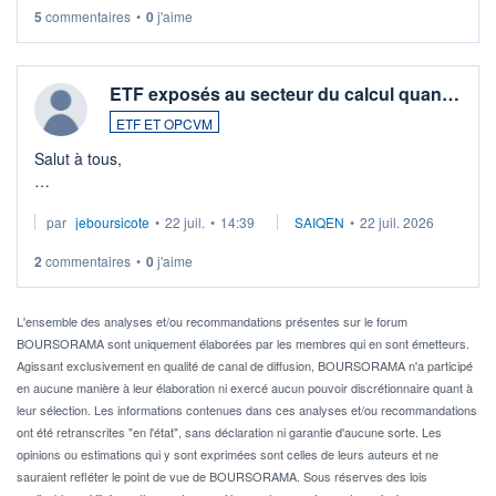
5
commentaires
•
0
j'aime
ETF exposés au secteur du calcul quan…
ETF ET OPCVM
Salut à tous,
Je cherche à investir sur le secteur du calcul quantique, mais
par
jeboursicote
•
22 juil.
•
14:39
SAIQEN
•
22 juil. 2026
via un ETF plutôt que des actions individuelles.
2
commentaires
•
0
j'aime
Idéalement, je voudrais qu'il soit éligible au PEA.
Pour l' ...
L'ensemble des analyses et/ou recommandations présentes sur le forum
BOURSORAMA sont uniquement élaborées par les membres qui en sont émetteurs.
Agissant exclusivement en qualité de canal de diffusion, BOURSORAMA n'a participé
en aucune manière à leur élaboration ni exercé aucun pouvoir discrétionnaire quant à
leur sélection. Les informations contenues dans ces analyses et/ou recommandations
ont été retranscrites "en l'état", sans déclaration ni garantie d'aucune sorte. Les
opinions ou estimations qui y sont exprimées sont celles de leurs auteurs et ne
sauraient refléter le point de vue de BOURSORAMA. Sous réserves des lois