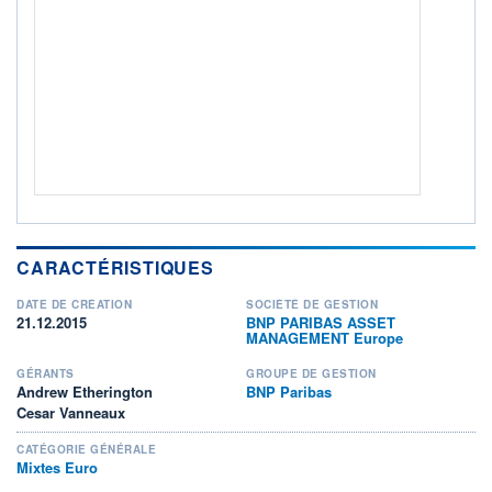
CTO BUSINESS
Non éligible Boursobank
ACTIF NET (EUR)
375M / 31.07.26
NOTATION MORNINGSTAR ⁽¹⁾
RISQUE DU FONDS (SRI)
3
/7
+ PORTEFEUILLE
+ LISTE
CARACTÉRISTIQUES
DATE DE CRÉATION
SOCIÉTÉ DE GESTION
21.12.2015
BNP PARIBAS ASSET
MANAGEMENT Europe
GÉRANTS
GROUPE DE GESTION
Andrew Etherington
BNP Paribas
Cesar Vanneaux
CATÉGORIE GÉNÉRALE
Mixtes Euro