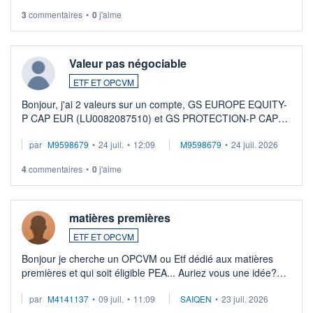
3
commentaires
•
0
j'aime
Valeur pas négociable
ETF ET OPCVM
Bonjour, j'ai 2 valeurs sur un compte, GS EUROPE EQUITY-
P CAP EUR (LU0082087510) et GS PROTECTION-P CAP
EUR (LU0546913194), que je souhaite vendre. Lorsque je
par
M9598679
•
24 juil.
•
12:09
M9598679
•
24 juil. 2026
veux procéder à la vente, on me signale ...
4
commentaires
•
0
j'aime
matières premières
ETF ET OPCVM
Bonjour je cherche un OPCVM ou Etf dédié aux matières
premières et qui soit éligible PEA... Auriez vous une idée?
Merci de vos conseils
par
M4141137
•
09 juil.
•
11:09
SAIQEN
•
23 juil. 2026