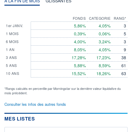
A LA FIN DE MOIS
GLISSANTES
FONDS
CATEGORIE
RANG*
5,86%
4,05%
3
1er JANV.
0,39%
0,06%
5
1 MOIS
4,00%
3,24%
3
6 MOIS
8,05%
4,05%
9
1 AN
17,28%
17,23%
38
3 ANS
5,88%
8,59%
61
5 ANS
15,52%
18,26%
63
10 ANS
*Rangs calculés en percentile par Morningstar sur la dernière valeur liquidative du
mois précédent.
Consulter les infos des autres fonds
MES LISTES