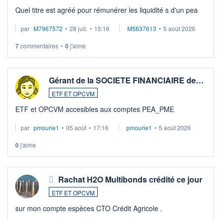
Quel titre est agréé pour rémunérer les liquidité s d'un pea
par
M7967572
•
28 juil.
•
15:16
M5637613
•
5 août 2026
7
commentaires
•
0
j'aime
Gérant de la SOCIETE FINANCIAIRE de…
ETF ET OPCVM
ETF et OPCVM accesibles aux comptes PEA_PME
par
pmourie1
•
05 août
•
17:16
pmourie1
•
5 août 2026
0
j'aime
Rachat H2O Multibonds crédité ce jour
ETF ET OPCVM
sur mon compte espèces CTO Crédit Agricole .