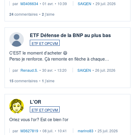
par
M3406634
•
01 avr.
•
10:39
SAIQEN
•
29 juil. 2026
24
commentaires
•
2
j'aime
ETF Défense de la BNP au plus bas
ETF ET OPCVM
C'EST le moment d'acheter 😄​
Perso je renforce. Çà remonte en flèche à chaque
suspission d'accord dans.la guerre du moyen-orient.
par
Renaud.S.
•
30 avr.
•
13:20
SAIQEN
•
26 juil. 2026
Investissement long terme tip top pour sa retraite.
LU3 ...
15
commentaires
•
1
j'aime
L'OR
ETF ET OPCVM
Oriez vous l'or? Est ce bien l'or
par
M3627819
•
08 juil.
•
10:41
marino83
•
25 juil. 2026