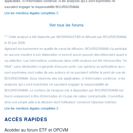
applicables, ni l'information contenue, ni les analyses qui y sont exprimées ne
sauraient engager la responsabilité BOURSORAMA.
Lire les mentions légales complètes
Voir tous les forums
(1)
Cette analyse a été élaborée par MORNINGSTAR et diffusée par BOURSORAMA
le 30 juin 2026.
Agissant exclusivement en qualité de canal de diffusion, BOURSORAMA n'a participé
en aucune manière à son élaboration ni exercé aucun pouvoir discrétionnaire quant à
sa sélection. Les informations contenues dans cette analyse ont été retranscrites "en
l'état", sans déclaration ni garantie d'aucune sorte. Les opinions ou estimations qui y
sont exprimées sont celles de ses auteurs et ne sauraient refléter le point de vue de
BOURSORAMA. Sous réserves des lois applicables, ni l'information contenue, ni les
analyses qui y sont exprimées ne sauraient engager la responsabilité de
BOURSORAMA. Le contenu de l'analyse mis à disposition par BOURSORAMA est
fourni uniquement à titre d'information et n'a pas de valeur contractuelle. Il constitue
ainsi une simple aide à la décision dont l'utilisateur conserve l'absolue maîtrise.
Lire les mentions légales complètes
ACCÈS RAPIDES
Accéder au forum ETF et OPCVM