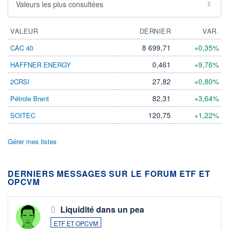
Valeurs les plus consultées
VALEUR
DERNIER
VAR.
8 699,71
+0,35%
CAC 40
0,461
+9,76%
HAFFNER ENERGY
27,82
+0,80%
2CRSI
82,31
+3,64%
Pétrole Brent
120,75
+1,22%
SOITEC
Gérer mes listes
DERNIERS MESSAGES SUR LE FORUM ETF ET
OPCVM
Liquidité dans un pea
ETF ET OPCVM