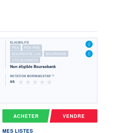
ÉLIGIBILITÉ
PEA
PEA-PME
BOURSOVIE LUX
BOURSOVIE
CTO BUSINESS
Non éligible Boursobank
NOTATION MORNINGSTAR ⁽¹⁾
ACHETER
VENDRE
MES LISTES