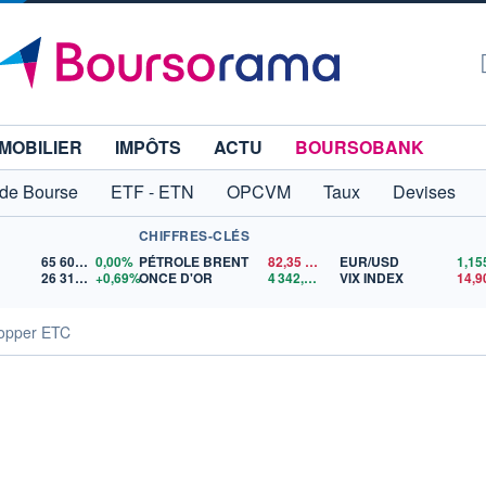
MOBILIER
IMPÔTS
ACTU
BOURSOBANK
 de Bourse
ETF - ETN
OPCVM
Taux
Devises
CHIFFRES-CLÉS
65 606,71
0,00%
PÉTROLE BRENT
82,35
$US
EUR/USD
26 319,45
+0,69%
ONCE D'OR
4 342,26
$US
VIX INDEX
14,9
opper ETC