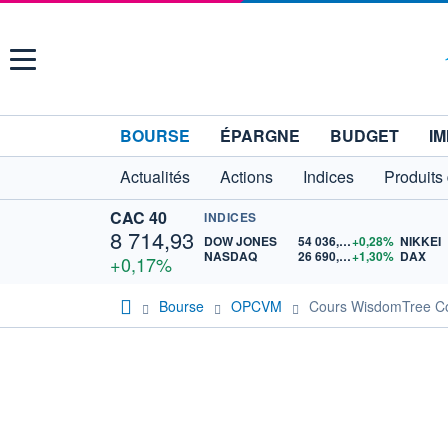
Menu
BOURSE
ÉPARGNE
BUDGET
IM
Actualités
Actions
Indices
Produits
CAC 40
INDICES
8 714,93
DOW JONES
54 036,93
+0,28%
NIKKEI
NASDAQ
26 690,62
+1,30%
DAX
+0,17%
Bourse
OPCVM
Cours WisdomTree C