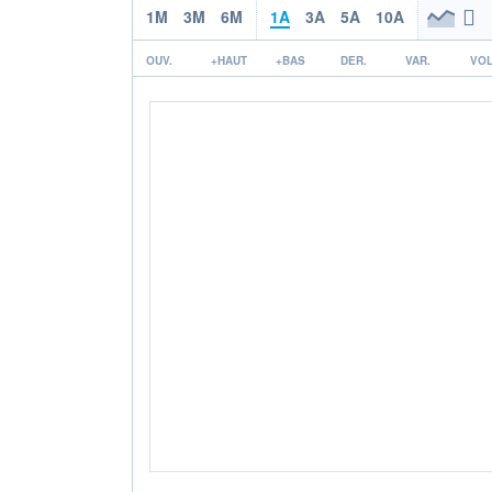
1M
3M
6M
1A
3A
5A
10A
OUV.
+HAUT
+BAS
DER.
VAR.
VOL