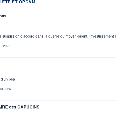
 ETF ET OPCVM
 bas
 suspission d'accord dans.la guerre du moyen-orient. Investissement lo
ût 2026
s d'un pea
oût 2026
IAIRE des CAPUCINS