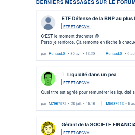
DERNIERS MESSAGES SUR LE FORUM
ETF Défense de la BNP au plus
ETF ET OPCVM
C'EST le moment d'acheter 😄​
Perso je renforce. Çà remonte en flèche à chaque
LU3 ...
par
Renaud.S.
•
30 avr.
•
13:20
Renaud.S.
•
6 ao
Liquidité dans un pea
ETF ET OPCVM
Quel titre est agréé pour rémunérer les liquidité 
par
M7967572
•
28 juil.
•
15:16
M5637613
•
5 a
Gérant de la SOCIETE FINANC
ETF ET OPCVM