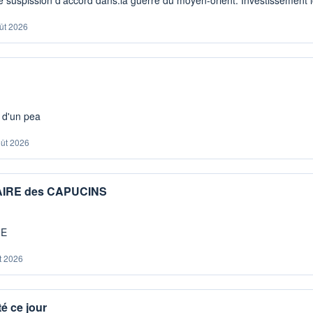
ût 2026
s d'un pea
oût 2026
IAIRE des CAPUCINS
ME
t 2026
é ce jour