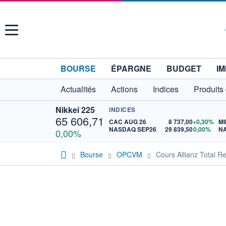
Menu
BOURSE
ÉPARGNE
BUDGET
IM
Actualités
Actions
Indices
Produits
Nikkei 225
INDICES
65 606,71
CAC AUG 26
8 737,00
+0,30%
MI
NASDAQ SEP26
29 839,50
0,00%
N
0,00%
Bourse
OPCVM
Cours Allianz Total R