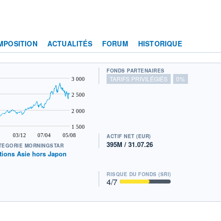
MPOSITION
ACTUALITÉS
FORUM
HISTORIQUE
FONDS PARTENAIRES
TARIFS PRIVILÉGIÉS
0%
3 000
2 500
2 000
1 500
03/12
07/04
05/08
ACTIF NET (EUR)
395M / 31.07.26
TÉGORIE MORNINGSTAR
tions Asie hors Japon
RISQUE DU FONDS (SRI)
4
/7