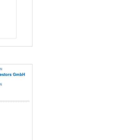
ON
nvestors GmbH
N