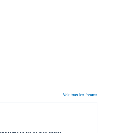
Voir tous les forums
ng terme tip top pour sa retraite.