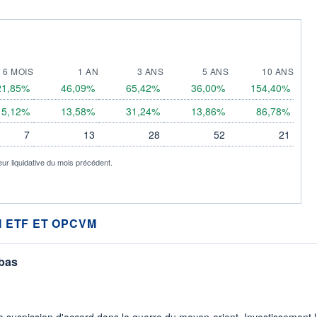
6 MOIS
1 AN
3 ANS
5 ANS
10 ANS
21,85%
46,09%
65,42%
36,00%
154,40%
15,12%
13,58%
31,24%
13,86%
86,78%
7
13
28
52
21
eur liquidative du mois précédent.
 ETF ET OPCVM
 bas
 suspission d'accord dans.la guerre du moyen-orient. Investissement lo