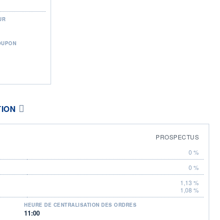
UR
OUPON
TION
PROSPECTUS
0 %
0 %
1,13 %
1,08 %
HEURE DE CENTRALISATION DES ORDRES
11:00