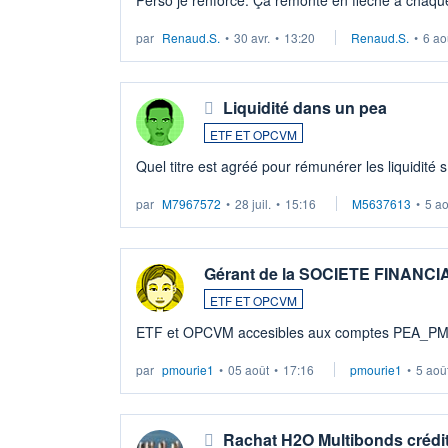
LU3 ...
par
Renaud.S.
•
30 avr.
•
13:20
Renaud.S.
•
6 ao
Liquidité dans un pea
ETF ET OPCVM
Quel titre est agréé pour rémunérer les liquidité 
par
M7967572
•
28 juil.
•
15:16
M5637613
•
5 a
Gérant de la SOCIETE FINANC
ETF ET OPCVM
ETF et OPCVM accesibles aux comptes PEA_P
par
pmourie1
•
05 août
•
17:16
pmourie1
•
5 aoû
Rachat H2O Multibonds crédit