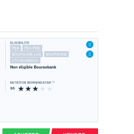
ÉLIGIBILITÉ
PEA
PEA-PME
BOURSOVIE LUX
BOURSOVIE
CTO BUSINESS
Non éligible Boursobank
NOTATION MORNINGSTAR ⁽¹⁾