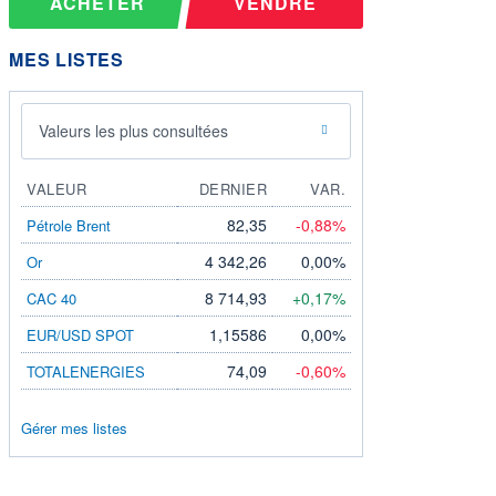
ACHETER
VENDRE
MES LISTES
Valeurs les plus consultées
VALEUR
DERNIER
VAR.
82,35
-0,88%
Pétrole Brent
4 342,26
0,00%
Or
8 714,93
+0,17%
CAC 40
1,15586
0,00%
EUR/USD SPOT
74,09
-0,60%
TOTALENERGIES
Gérer mes listes