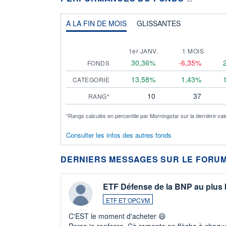
A LA FIN DE MOIS
GLISSANTES
1er JANV.
1 MOIS
30,36%
-6,35%
FONDS
13,58%
1,43%
CATEGORIE
10
37
RANG*
*Rangs calculés en percentile par Morningstar sur la dernière val
Consulter les infos des autres fonds
DERNIERS MESSAGES SUR LE FORUM
ETF Défense de la BNP au plus
ETF ET OPCVM
C'EST le moment d'acheter 😄​
Perso je renforce. Çà remonte en flèche à chaque