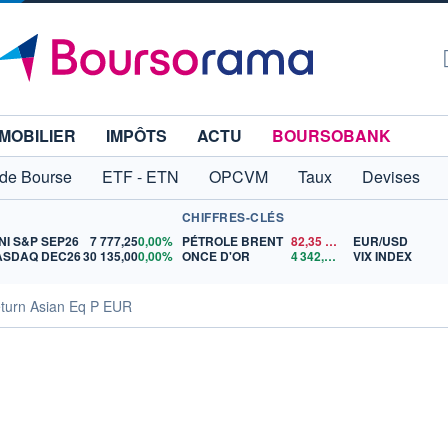
MOBILIER
IMPÔTS
ACTU
BOURSOBANK
 de Bourse
ETF - ETN
OPCVM
Taux
Devises
CHIFFRES-CLÉS
NI S&P SEP26
7 777,25
0,00%
PÉTROLE BRENT
82,35
$US
EUR/USD
ASDAQ DEC26
30 135,00
0,00%
ONCE D'OR
4 342,26
$US
VIX INDEX
eturn Asian Eq P EUR