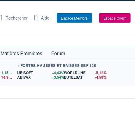
Rechercher
Aide
Espace Membre
Espace Client
Matières Premières
Forum
+ FORTES HAUSSES ET BAISSES SBF 120
1,1559
$US
UBISOFT
+4,43%
WORLDLINE
-5,12%
14,90
$US
ABIVAX
+3,54%
EUTELSAT
-4,58%