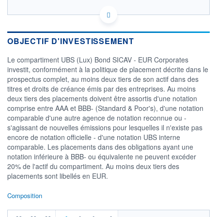
LU1240773892 - UBS Asset Management (Europe) S.A.
OPCVM DERNIER COURS CONNU AU 29/06/2026
Consulter le prospectus / DIC
OBJECTIF D'INVESTISSEMENT
Le compartiment UBS (Lux) Bond SICAV - EUR Corporates
104
investit, conformément à la politique de placement décrite dans le
prospectus complet, au moins deux tiers de son actif dans des
102
titres et droits de créance émis par des entreprises. Au moins
deux tiers des placements doivent être assortis d'une notation
100
comprise entre AAA et BBB- (Standard & Poor's), d'une notation
19/11
09/03
comparable d'une autre agence de notation reconnue ou -
s'agissant de nouvelles émissions pour lesquelles il n'existe pas
CATÉGORIE MORNINGSTAR
encore de notation officielle - d'une notation UBS interne
Obligations Autres
comparable. Les placements dans des obligations ayant une
notation inférieure à BBB- ou équivalente ne peuvent excéder
FONDS PARTENAIRES
20% de l'actif du compartiment. Au moins deux tiers des
TARIFS PRIVILÉGIÉS
0%
placements sont libellés en EUR.
ÉLIGIBILITÉ
PEA
PEA-PME
BOURSOVIE LUX
BOURSOVIE
Composition
CTO BUSINESS
Non éligible Boursobank