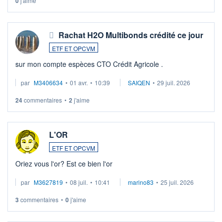
0
j'aime
Rachat H2O Multibonds crédité ce jour
ETF ET OPCVM
sur mon compte espèces CTO Crédit Agricole .
par
M3406634
•
01 avr.
•
10:39
SAIQEN
•
29 juil. 2026
24
commentaires
•
2
j'aime
L'OR
ETF ET OPCVM
Oriez vous l'or? Est ce bien l'or
par
M3627819
•
08 juil.
•
10:41
marino83
•
25 juil. 2026
3
commentaires
•
0
j'aime