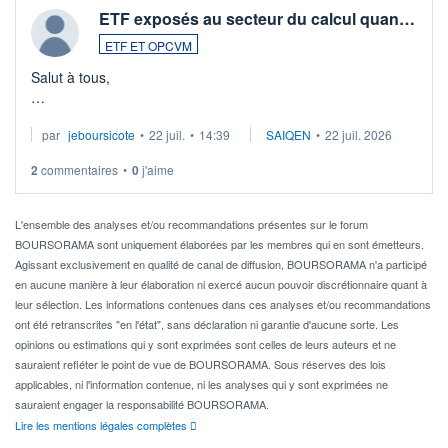
ETF exposés au secteur du calcul quan…
ETF ET OPCVM
Salut à tous,
Je cherche à investir sur le secteur du calcul quantique, mais
par
jeboursicote
•
22 juil.
•
14:39
SAIQEN
•
22 juil. 2026
via un ETF plutôt que des actions individuelles.
2
commentaires
•
0
j'aime
Idéalement, je voudrais qu'il soit éligible au PEA.
Pour l' ...
L'ensemble des analyses et/ou recommandations présentes sur le forum
BOURSORAMA sont uniquement élaborées par les membres qui en sont émetteurs.
Agissant exclusivement en qualité de canal de diffusion, BOURSORAMA n'a participé
en aucune manière à leur élaboration ni exercé aucun pouvoir discrétionnaire quant à
leur sélection. Les informations contenues dans ces analyses et/ou recommandations
ont été retranscrites "en l'état", sans déclaration ni garantie d'aucune sorte. Les
opinions ou estimations qui y sont exprimées sont celles de leurs auteurs et ne
sauraient refléter le point de vue de BOURSORAMA. Sous réserves des lois
applicables, ni l'information contenue, ni les analyses qui y sont exprimées ne
sauraient engager la responsabilité BOURSORAMA.
Lire les mentions légales complètes