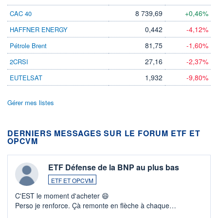
8 739,69
+0,46%
CAC 40
0,442
-4,12%
HAFFNER ENERGY
81,75
-1,60%
Pétrole Brent
27,16
-2,37%
2CRSI
1,932
-9,80%
EUTELSAT
Gérer mes listes
DERNIERS MESSAGES SUR LE FORUM ETF ET
OPCVM
ETF Défense de la BNP au plus bas
ETF ET OPCVM
C'EST le moment d'acheter 😄​
Perso je renforce. Çà remonte en flèche à chaque
suspission d'accord dans.la guerre du moyen-orient.