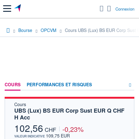
Menu
Connexion
Bourse
OPCVM
Cours UBS (Lux) BS EUR Corp Sust
COURS
PERFORMANCES ET RISQUES
Cours
COMPOSITION
UBS (Lux) BS EUR Corp Sust EUR Q CHF
H Acc
ACTUALITÉS
102,56
-0,23%
FORUM
CHF
109,75 EUR
VALEUR INDICATIVE
HISTORIQUE