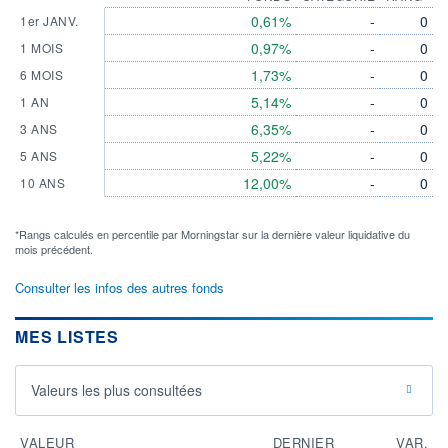
0,61%
-
0
1er JANV.
0,97%
-
0
1 MOIS
1,73%
-
0
6 MOIS
5,14%
-
0
1 AN
6,35%
-
0
3 ANS
5,22%
-
0
5 ANS
12,00%
-
0
10 ANS
*Rangs calculés en percentile par Morningstar sur la dernière valeur liquidative du
mois précédent.
Consulter les infos des autres fonds
MES LISTES
Valeurs les plus consultées
VALEUR
DERNIER
VAR.