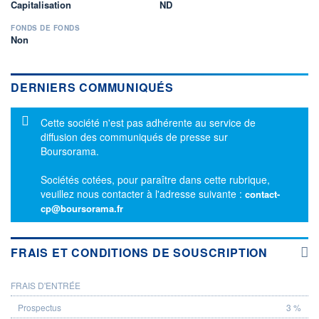
Capitalisation
ND
FONDS DE FONDS
Non
DERNIERS COMMUNIQUÉS
Message d'information
Cette société n'est pas adhérente au service de
diffusion des communiqués de presse sur
Boursorama.
Sociétés cotées, pour paraître dans cette rubrique,
veuillez nous contacter à l'adresse suivante :
contact-
cp@boursorama.fr
FRAIS ET CONDITIONS DE SOUSCRIPTION
FRAIS D'ENTRÉE
PROSPECTUS
3 %