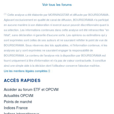
Voir tous les forums
(1)
Cette analyse a été élaborée par MORNINGSTAR et diffusée par BOURSORAMA .
Agissant exclusivement en qualité de canal de diffusion, BOURSORAMA n'a participé
en aucune manière à son élaboration ni exercé aucun pouvoir discrétionnaire quant à
sa sélection. Les informations contenues dans cette analyse ont été retranscrites "en
l'état", sans déclaration ni garantie d'aucune sorte. Les opinions ou estimations qui y
sont exprimées sont celles de ses auteurs et ne sauraient refléter le point de vue de
BOURSORAMA. Sous réserves des lois applicables, ni l'information contenue, ni les
analyses qui y sont exprimées ne sauraient engager la responsabilité de
BOURSORAMA. Le contenu de l'analyse mis à disposition par BOURSORAMA est
fourni uniquement à titre d'information et n'a pas de valeur contractuelle. Il constitue
ainsi une simple aide à la décision dont l'utilisateur conserve l'absolue maîtrise.
Lire les mentions légales complètes
ACCÈS RAPIDES
Accéder au forum ETF et OPCVM
Actualités OPCVM
Points de marché
Indices France
Indices internationaux