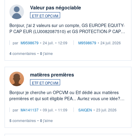
Valeur pas négociable
ETF ET OPCVM
Bonjour, j'ai 2 valeurs sur un compte, GS EUROPE EQUITY-
P CAP EUR (LU0082087510) et GS PROTECTION-P CAP
EUR (LU0546913194), que je souhaite vendre. Lorsque je
par
M9598679
•
24 juil.
•
12:09
M9598679
•
24 juil. 2026
veux procéder à la vente, on me signale ...
4
commentaires
•
0
j'aime
matières premières
ETF ET OPCVM
Bonjour je cherche un OPCVM ou Etf dédié aux matières
premières et qui soit éligible PEA... Auriez vous une idée?
Merci de vos conseils
par
M4141137
•
09 juil.
•
11:09
SAIQEN
•
23 juil. 2026
5
commentaires
•
0
j'aime