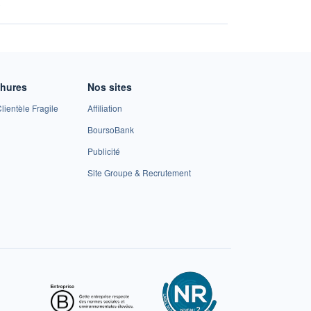
A
chures
Nos sites
lientèle Fragile
Affiliation
BoursoBank
Publicité
Site Groupe & Recrutement