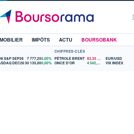
MOBILIER
IMPÔTS
ACTU
BOURSOBANK
CHIFFRES-CLÉS
NI S&P SEP26
7 777,25
0,00%
PÉTROLE BRENT
82,35
$US
EUR/USD
ASDAQ DEC26
30 135,00
0,00%
ONCE D'OR
4 342,26
$US
VIX INDEX