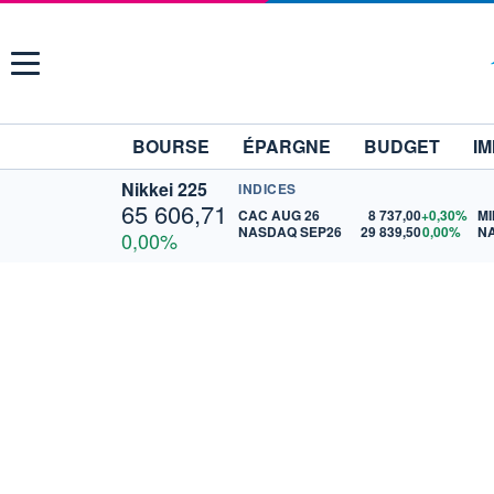
Menu
BOURSE
ÉPARGNE
BUDGET
IM
Nikkei 225
INDICES
65 606,71
CAC AUG 26
8 737,00
+0,30%
MI
NASDAQ SEP26
29 839,50
0,00%
N
0,00%