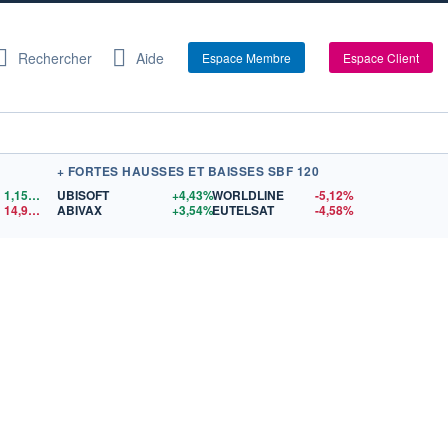
Rechercher
Aide
Espace Membre
Espace Client
+ FORTES HAUSSES ET BAISSES SBF 120
1,1559
$US
UBISOFT
+4,43%
WORLDLINE
-5,12%
14,90
$US
ABIVAX
+3,54%
EUTELSAT
-4,58%