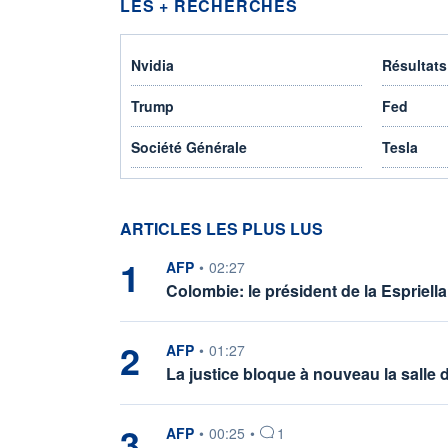
LES + RECHERCHÉS
Nvidia
Résultats
Trump
Fed
Société Générale
Tesla
ARTICLES LES PLUS LUS
1
information fournie par
AFP
•
02:27
Colombie: le président de la Espriell
2
information fournie par
AFP
•
01:27
La justice bloque à nouveau la salle 
3
information fournie par
AFP
•
00:25
•
1