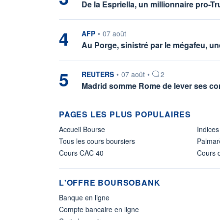
De la Espriella, un millionnaire pro-
4
information fournie par
AFP
•
07 août
Au Porge, sinistré par le mégafeu, u
5
information fournie par
REUTERS
•
07 août
•
2
Madrid somme Rome de lever ses cont
PAGES LES PLUS POPULAIRES
Accueil Bourse
Indices
Tous les cours boursiers
Palmar
Cours CAC 40
Cours d
L'OFFRE BOURSOBANK
Banque en ligne
Compte bancaire en ligne