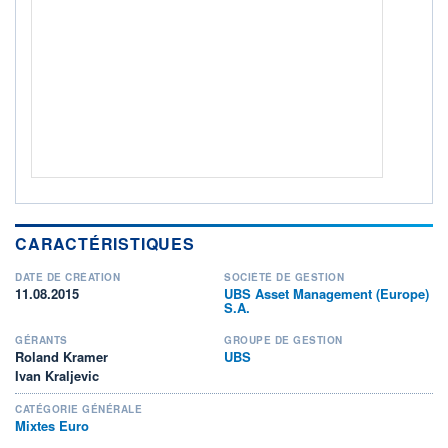
ACTIF NET (EUR)
51M / 31.07.26
NOTATION MORNINGSTAR ⁽¹⁾
RISQUE DU FONDS (SRI)
2
/7
+ PORTEFEUILLE
+ LISTE
CARACTÉRISTIQUES
DATE DE CRÉATION
SOCIÉTÉ DE GESTION
11.08.2015
UBS Asset Management (Europe)
S.A.
GÉRANTS
GROUPE DE GESTION
Roland Kramer
UBS
Ivan Kraljevic
CATÉGORIE GÉNÉRALE
Mixtes Euro