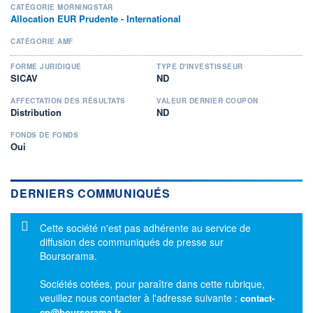
CATÉGORIE MORNINGSTAR
Allocation EUR Prudente - International
CATÉGORIE AMF
FORME JURIDIQUE
TYPE D'INVESTISSEUR
SICAV
ND
AFFECTATION DES RÉSULTATS
VALEUR DERNIER COUPON
Distribution
ND
FONDS DE FONDS
Oui
DERNIERS COMMUNIQUÉS
Message d'information
Cette société n'est pas adhérente au service de
diffusion des communiqués de presse sur
Boursorama.
Sociétés cotées, pour paraître dans cette rubrique,
veuillez nous contacter à l'adresse suivante :
contact-
cp@boursorama.fr