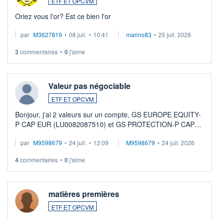
ETF ET OPCVM
Oriez vous l'or? Est ce bien l'or
par
M3627819
•
08 juil.
•
10:41
marino83
•
25 juil. 2026
3
commentaires
•
0
j'aime
Valeur pas négociable
ETF ET OPCVM
Bonjour, j'ai 2 valeurs sur un compte, GS EUROPE EQUITY-
P CAP EUR (LU0082087510) et GS PROTECTION-P CAP
EUR (LU0546913194), que je souhaite vendre. Lorsque je
par
M9598679
•
24 juil.
•
12:09
M9598679
•
24 juil. 2026
veux procéder à la vente, on me signale ...
4
commentaires
•
0
j'aime
matières premières
ETF ET OPCVM