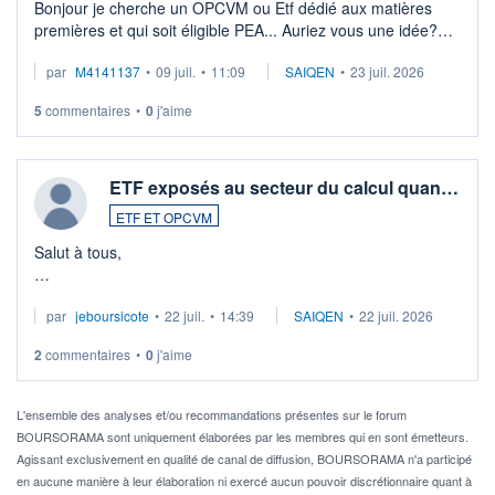
Bonjour je cherche un OPCVM ou Etf dédié aux matières
premières et qui soit éligible PEA... Auriez vous une idée?
Merci de vos conseils
par
M4141137
•
09 juil.
•
11:09
SAIQEN
•
23 juil. 2026
5
commentaires
•
0
j'aime
ETF exposés au secteur du calcul quan…
ETF ET OPCVM
Salut à tous,
Je cherche à investir sur le secteur du calcul quantique, mais
par
jeboursicote
•
22 juil.
•
14:39
SAIQEN
•
22 juil. 2026
via un ETF plutôt que des actions individuelles.
2
commentaires
•
0
j'aime
Idéalement, je voudrais qu'il soit éligible au PEA.
Pour l' ...
L'ensemble des analyses et/ou recommandations présentes sur le forum
BOURSORAMA sont uniquement élaborées par les membres qui en sont émetteurs.
Agissant exclusivement en qualité de canal de diffusion, BOURSORAMA n'a participé
en aucune manière à leur élaboration ni exercé aucun pouvoir discrétionnaire quant à