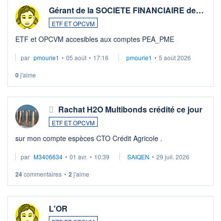
Gérant de la SOCIETE FINANCIAIRE de…
ETF ET OPCVM
ETF et OPCVM accesibles aux comptes PEA_PME
par
pmourie1
•
05 août
•
17:16
pmourie1
•
5 août 2026
0
j'aime
Rachat H2O Multibonds crédité ce jour
ETF ET OPCVM
sur mon compte espèces CTO Crédit Agricole .
par
M3406634
•
01 avr.
•
10:39
SAIQEN
•
29 juil. 2026
24
commentaires
•
2
j'aime
L'OR