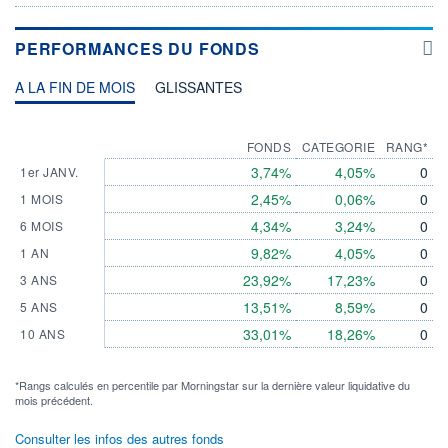
PERFORMANCES DU FONDS
A LA FIN DE MOIS
GLISSANTES
FONDS
CATEGORIE
RANG*
3,74%
4,05%
0
1er JANV.
2,45%
0,06%
0
1 MOIS
4,34%
3,24%
0
6 MOIS
9,82%
4,05%
0
1 AN
23,92%
17,23%
0
3 ANS
13,51%
8,59%
0
5 ANS
33,01%
18,26%
0
10 ANS
*Rangs calculés en percentile par Morningstar sur la dernière valeur liquidative du
mois précédent.
Consulter les infos des autres fonds