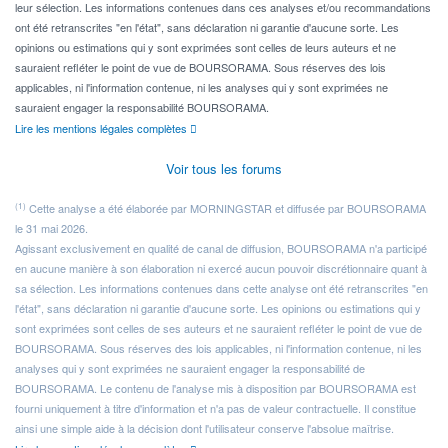
leur sélection. Les informations contenues dans ces analyses et/ou recommandations
ont été retranscrites "en l'état", sans déclaration ni garantie d'aucune sorte. Les
opinions ou estimations qui y sont exprimées sont celles de leurs auteurs et ne
sauraient refléter le point de vue de BOURSORAMA. Sous réserves des lois
applicables, ni l'information contenue, ni les analyses qui y sont exprimées ne
sauraient engager la responsabilité BOURSORAMA.
Lire les mentions légales complètes
Voir tous les forums
(1)
Cette analyse a été élaborée par MORNINGSTAR et diffusée par BOURSORAMA
le 31 mai 2026.
Agissant exclusivement en qualité de canal de diffusion, BOURSORAMA n'a participé
en aucune manière à son élaboration ni exercé aucun pouvoir discrétionnaire quant à
sa sélection. Les informations contenues dans cette analyse ont été retranscrites "en
l'état", sans déclaration ni garantie d'aucune sorte. Les opinions ou estimations qui y
sont exprimées sont celles de ses auteurs et ne sauraient refléter le point de vue de
BOURSORAMA. Sous réserves des lois applicables, ni l'information contenue, ni les
analyses qui y sont exprimées ne sauraient engager la responsabilité de
BOURSORAMA. Le contenu de l'analyse mis à disposition par BOURSORAMA est
fourni uniquement à titre d'information et n'a pas de valeur contractuelle. Il constitue
ainsi une simple aide à la décision dont l'utilisateur conserve l'absolue maîtrise.