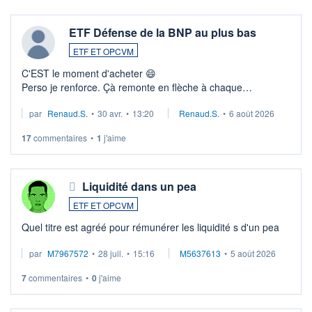
ETF Défense de la BNP au plus bas
ETF ET OPCVM
C'EST le moment d'acheter 😄​
Perso je renforce. Çà remonte en flèche à chaque
suspission d'accord dans.la guerre du moyen-orient.
par
Renaud.S.
•
30 avr.
•
13:20
Renaud.S.
•
6 août 2026
Investissement long terme tip top pour sa retraite.
LU3 ...
17
commentaires
•
1
j'aime
Liquidité dans un pea
ETF ET OPCVM
Quel titre est agréé pour rémunérer les liquidité s d'un pea
par
M7967572
•
28 juil.
•
15:16
M5637613
•
5 août 2026
7
commentaires
•
0
j'aime