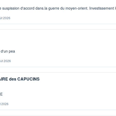
 suspission d'accord dans.la guerre du moyen-orient. Investissement lo
ût 2026
s d'un pea
oût 2026
IAIRE des CAPUCINS
ME
t 2026