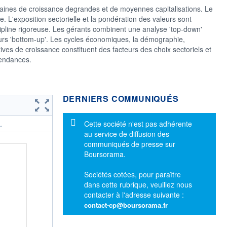
icaines de croissance degrandes et de moyennes capitalisations. Le
le. L'exposition sectorielle et la pondération des valeurs sont
cipline rigoreuse. Les gérants combinent une analyse 'top-down'
rs 'bottom-up'. Les cycles économiques, la démographie,
ives de croissance constituent des facteurs des choix sectoriels et
 tendances.
DERNIERS COMMUNIQUÉS
Message d'information
Cette société n'est pas adhérente
.
au service de diffusion des
communiqués de presse sur
Boursorama.
Sociétés cotées, pour paraître
dans cette rubrique, veuillez nous
contacter à l'adresse suivante :
contact-cp@boursorama.fr