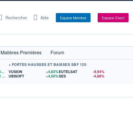
Rechercher
Aide
Espace Membre
Espace Client
Matières Premières
Forum
+ FORTES HAUSSES ET BAISSES SBF 120
1,1532
$US
VUSION
+4,83%
EUTELSAT
-9,94%
2
$US
UBISOFT
+4,50%
SES
-4,88%