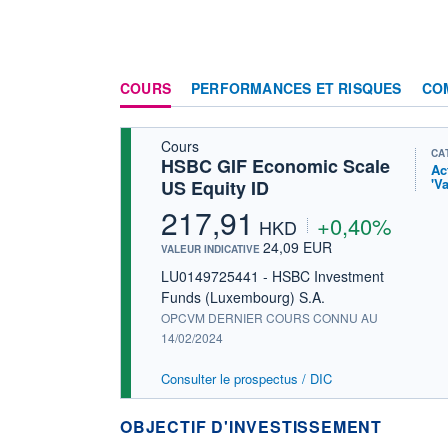
COURS
PERFORMANCES ET RISQUES
CO
Cours
CA
HSBC GIF Economic Scale
Ac
'V
US Equity ID
217,91
+0,40%
HKD
24,09 EUR
VALEUR INDICATIVE
LU0149725441 - HSBC Investment
Funds (Luxembourg) S.A.
OPCVM DERNIER COURS CONNU AU
14/02/2024
Consulter le prospectus / DIC
OBJECTIF D'INVESTISSEMENT