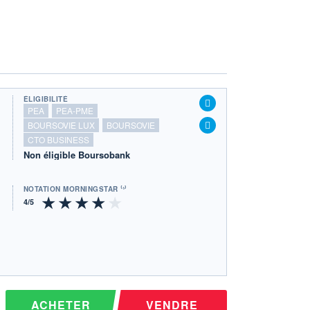
ÉLIGIBILITÉ
PEA
PEA-PME
BOURSOVIE LUX
BOURSOVIE
CTO BUSINESS
Non éligible Boursobank
NOTATION MORNINGSTAR ⁽¹⁾
ACHETER
VENDRE