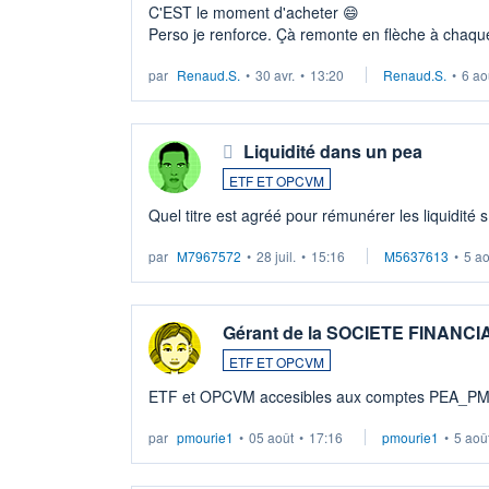
C'EST le moment d'acheter 😄​
Perso je renforce. Çà remonte en flèche à chaque
LU3 ...
par
Renaud.S.
•
30 avr.
•
13:20
Renaud.S.
•
6 ao
Liquidité dans un pea
ETF ET OPCVM
Quel titre est agréé pour rémunérer les liquidité 
par
M7967572
•
28 juil.
•
15:16
M5637613
•
5 a
Gérant de la SOCIETE FINANC
ETF ET OPCVM
ETF et OPCVM accesibles aux comptes PEA_P
par
pmourie1
•
05 août
•
17:16
pmourie1
•
5 aoû