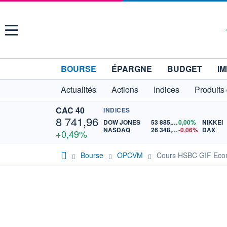
Menu
BOURSE
ÉPARGNE
BUDGET
IM
Actualités
Actions
Indices
Produits
CAC 40
INDICES
8 741,96
DOW JONES
53 885,10
0,00%
NIKKEI
NASDAQ
26 348,35
-0,06%
DAX
+0,49%
Bourse
OPCVM
Cours HSBC GIF Econ