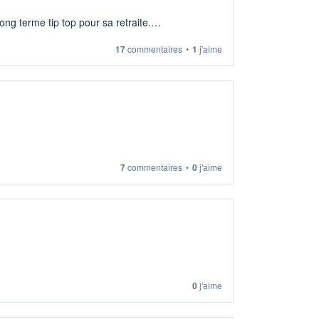
ng terme tip top pour sa retraite.
17
commentaires
•
1
j'aime
7
commentaires
•
0
j'aime
0
j'aime