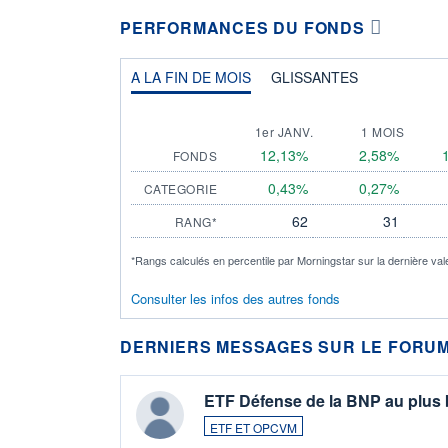
PERFORMANCES DU FONDS
A LA FIN DE MOIS
GLISSANTES
1er JANV.
1 MOIS
12,13%
2,58%
FONDS
0,43%
0,27%
CATEGORIE
62
31
RANG*
*Rangs calculés en percentile par Morningstar sur la dernière val
Consulter les infos des autres fonds
DERNIERS MESSAGES SUR LE FORUM
ETF Défense de la BNP au plus
ETF ET OPCVM