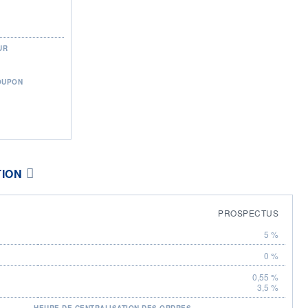
UR
OUPON
TION
PROSPECTUS
5 %
0 %
0,55 %
3,5 %
HEURE DE CENTRALISATION DES ORDRES