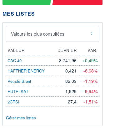
MES LISTES
Valeurs les plus consultées
VALEUR
DERNIER
VAR.
8 741,96
+0,49%
CAC 40
0,421
-8,68%
HAFFNER ENERGY
82,09
-1,19%
Pétrole Brent
1,929
-9,94%
EUTELSAT
27,4
-1,51%
2CRSI
Gérer mes listes