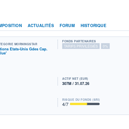
MPOSITION
ACTUALITÉS
FORUM
HISTORIQUE
FONDS PARTENAIRES
TÉGORIE MORNINGSTAR
TARIFS PRIVILÉGIÉS
0%
tions Etats-Unis Gdes Cap.
alue'
ACTIF NET (EUR)
307M / 31.07.26
RISQUE DU FONDS (SRI)
4
/7