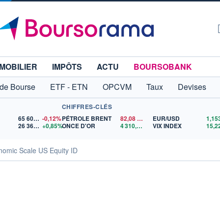
MOBILIER
IMPÔTS
ACTU
BOURSOBANK
 de Bourse
ETF - ETN
OPCVM
Taux
Devises
CHIFFRES-CLÉS
65 606,71
-0,12%
PÉTROLE BRENT
82,08
$US
EUR/USD
26 362,09
+0,85%
ONCE D'OR
4 310,93
$US
VIX INDEX
15,2
omic Scale US Equity ID