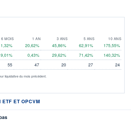
6 MOIS
1 AN
3 ANS
5 ANS
10 ANS
11,32%
20,62%
45,86%
62,91%
175,55%
9,01%
0,43%
29,62%
71,42%
140,32%
55
47
20
27
24
eur liquidative du mois précédent.
 ETF ET OPCVM
 bas