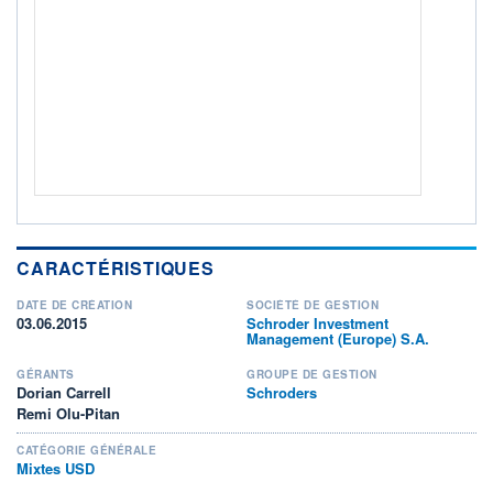
ACTIF NET (EUR)
2 692M / 31.07.26
NOTATION MORNINGSTAR ⁽¹⁾
RISQUE DU FONDS (SRI)
3
/7
+ PORTEFEUILLE
+ LISTE
CARACTÉRISTIQUES
DATE DE CRÉATION
SOCIÉTÉ DE GESTION
03.06.2015
Schroder Investment
Management (Europe) S.A.
GÉRANTS
GROUPE DE GESTION
Dorian Carrell
Schroders
Remi Olu-Pitan
CATÉGORIE GÉNÉRALE
Mixtes USD