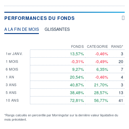
PERFORMANCES DU FONDS
A LA FIN DE MOIS
GLISSANTES
FONDS
CATEGORIE
RANG*
13,57%
-0,46%
3
1er JANV.
-0,31%
-0,49%
20
1 MOIS
9,27%
6,35%
7
6 MOIS
20,54%
-0,46%
4
1 AN
40,87%
21,70%
3
3 ANS
38,48%
28,57%
13
5 ANS
72,81%
56,77%
41
10 ANS
*Rangs calculés en percentile par Morningstar sur la dernière valeur liquidative du
mois précédent.