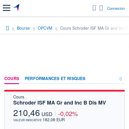
Menu
Connexion
Bourse
OPCVM
Cours Schroder ISF MA Gr and Inc B
COURS
PERFORMANCES ET RISQUES
Cours
COMPOSITION
Schroder ISF MA Gr and Inc B Dis MV
ACTUALITÉS
210,46
-0,02%
USD
FORUM
182,08 EUR
VALEUR INDICATIVE
HISTORIQUE