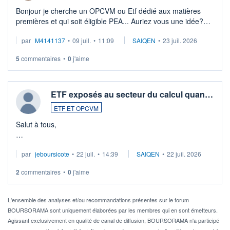
Bonjour je cherche un OPCVM ou Etf dédié aux matières
premières et qui soit éligible PEA... Auriez vous une idée?
Merci de vos conseils
par
M4141137
•
09 juil.
•
11:09
SAIQEN
•
23 juil. 2026
5
commentaires
•
0
j'aime
ETF exposés au secteur du calcul quan…
ETF ET OPCVM
Salut à tous,
Je cherche à investir sur le secteur du calcul quantique, mais
par
jeboursicote
•
22 juil.
•
14:39
SAIQEN
•
22 juil. 2026
via un ETF plutôt que des actions individuelles.
2
commentaires
•
0
j'aime
Idéalement, je voudrais qu'il soit éligible au PEA.
Pour l' ...
L'ensemble des analyses et/ou recommandations présentes sur le forum
BOURSORAMA sont uniquement élaborées par les membres qui en sont émetteurs.
Agissant exclusivement en qualité de canal de diffusion, BOURSORAMA n'a participé