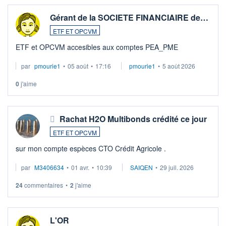
Gérant de la SOCIETE FINANCIAIRE de…
ETF ET OPCVM
ETF et OPCVM accesibles aux comptes PEA_PME
par
pmourie1
•
05 août
•
17:16
pmourie1
•
5 août 2026
0
j'aime
Rachat H2O Multibonds crédité ce jour
ETF ET OPCVM
sur mon compte espèces CTO Crédit Agricole .
par
M3406634
•
01 avr.
•
10:39
SAIQEN
•
29 juil. 2026
24
commentaires
•
2
j'aime
L'OR