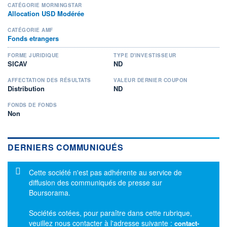
CATÉGORIE MORNINGSTAR
Allocation USD Modérée
CATÉGORIE AMF
Fonds etrangers
FORME JURIDIQUE
TYPE D'INVESTISSEUR
SICAV
ND
AFFECTATION DES RÉSULTATS
VALEUR DERNIER COUPON
Distribution
ND
FONDS DE FONDS
Non
DERNIERS COMMUNIQUÉS
Message d'information
Cette société n'est pas adhérente au service de
diffusion des communiqués de presse sur
Boursorama.
Sociétés cotées, pour paraître dans cette rubrique,
veuillez nous contacter à l'adresse suivante :
contact-