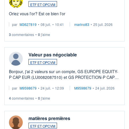
ETF ET OPCVM
Oriez vous l'or? Est ce bien l'or
par
M3627819
•
08 juil.
•
10:41
marino83
•
25 juil. 2026
3
commentaires
•
0
j'aime
Valeur pas négociable
ETF ET OPCVM
Bonjour, j'ai 2 valeurs sur un compte, GS EUROPE EQUITY-
P CAP EUR (LU0082087510) et GS PROTECTION-P CAP
EUR (LU0546913194), que je souhaite vendre. Lorsque je
par
M9598679
•
24 juil.
•
12:09
M9598679
•
24 juil. 2026
veux procéder à la vente, on me signale ...
4
commentaires
•
0
j'aime
matières premières
ETF ET OPCVM