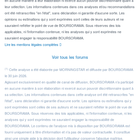
en aucune manière à leur élaboration ni exercé aucun pouvoir discrétionnaire quant à
leur sélection. Les informations contenues dans ces analyses et/ou recommandations
ont été retranscrites "en l'état", sans déclaration ni garantie d'aucune sorte. Les
opinions ou estimations qui y sont exprimées sont celles de leurs auteurs et ne
sauraient refléter le point de vue de BOURSORAMA. Sous réserves des lois
applicables, ni l'information contenue, ni les analyses qui y sont exprimées ne
sauraient engager la responsabilité BOURSORAMA.
Lire les mentions légales complètes
Voir tous les forums
(1)
Cette analyse a été élaborée par MORNINGSTAR et diffusée par BOURSORAMA
le 30 juin 2026.
Agissant exclusivement en qualité de canal de diffusion, BOURSORAMA n'a participé
en aucune manière à son élaboration ni exercé aucun pouvoir discrétionnaire quant à
sa sélection. Les informations contenues dans cette analyse ont été retranscrites "en
l'état", sans déclaration ni garantie d'aucune sorte. Les opinions ou estimations qui y
sont exprimées sont celles de ses auteurs et ne sauraient refléter le point de vue de
BOURSORAMA. Sous réserves des lois applicables, ni l'information contenue, ni les
analyses qui y sont exprimées ne sauraient engager la responsabilité de
BOURSORAMA. Le contenu de l'analyse mis à disposition par BOURSORAMA est
fourni uniquement à titre d'information et n'a pas de valeur contractuelle. Il constitue
ainsi une simple aide à la décision dont l'utilisateur conserve l'absolue maîtrise.