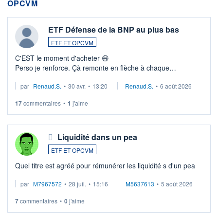
OPCVM
ETF Défense de la BNP au plus bas
ETF ET OPCVM
C'EST le moment d'acheter 😄​
Perso je renforce. Çà remonte en flèche à chaque
suspission d'accord dans.la guerre du moyen-orient.
par
Renaud.S.
•
30 avr.
•
13:20
Renaud.S.
•
6 août 2026
Investissement long terme tip top pour sa retraite.
LU3 ...
17
commentaires
•
1
j'aime
Liquidité dans un pea
ETF ET OPCVM
Quel titre est agréé pour rémunérer les liquidité s d'un pea
par
M7967572
•
28 juil.
•
15:16
M5637613
•
5 août 2026
7
commentaires
•
0
j'aime