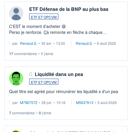
ETF Défense de la BNP au plus bas
ETF ET OPCVM
C'EST le moment d'acheter 😄​
Perso je renforce. Çà remonte en flèche à chaque
suspission d'accord dans.la guerre du moyen-orient.
par
Renaud.S.
•
30 avr.
•
13:20
Renaud.S.
•
6 août 2026
Investissement long terme tip top pour sa retraite.
LU3 ...
17
commentaires
•
1
j'aime
Liquidité dans un pea
ETF ET OPCVM
Quel titre est agréé pour rémunérer les liquidité s d'un pea
par
M7967572
•
28 juil.
•
15:16
M5637613
•
5 août 2026
7
commentaires
•
0
j'aime