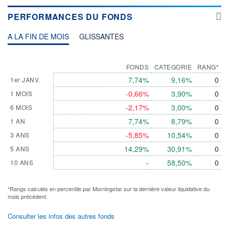
PERFORMANCES DU FONDS
A LA FIN DE MOIS
GLISSANTES
FONDS
CATEGORIE
RANG*
7,74%
9,16%
0
1er JANV.
-0,66%
3,90%
0
1 MOIS
-2,17%
3,00%
0
6 MOIS
7,74%
8,79%
0
1 AN
-5,85%
10,54%
0
3 ANS
14,29%
30,91%
0
5 ANS
-
58,50%
0
10 ANS
*Rangs calculés en percentile par Morningstar sur la dernière valeur liquidative du
mois précédent.
Consulter les infos des autres fonds