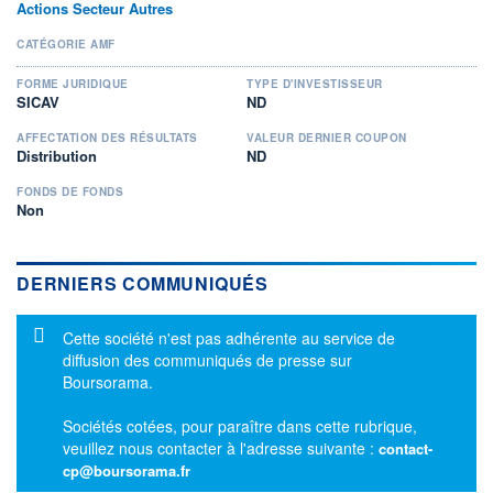
Actions Secteur Autres
CATÉGORIE AMF
FORME JURIDIQUE
TYPE D'INVESTISSEUR
SICAV
ND
AFFECTATION DES RÉSULTATS
VALEUR DERNIER COUPON
Distribution
ND
FONDS DE FONDS
Non
DERNIERS COMMUNIQUÉS
Message d'information
Cette société n'est pas adhérente au service de
diffusion des communiqués de presse sur
Boursorama.
Sociétés cotées, pour paraître dans cette rubrique,
veuillez nous contacter à l'adresse suivante :
contact-
cp@boursorama.fr