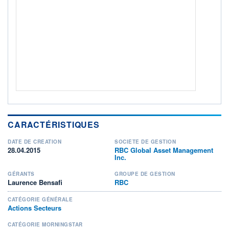
ACTIF NET (EUR)
0K / -
NOTATION MORNINGSTAR ⁽¹⁾
RISQUE DU FONDS (SRI)
4
/7
+ PORTEFEUILLE
+ LISTE
CARACTÉRISTIQUES
DATE DE CRÉATION
SOCIÉTÉ DE GESTION
28.04.2015
RBC Global Asset Management
Inc.
GÉRANTS
GROUPE DE GESTION
Laurence Bensafi
RBC
CATÉGORIE GÉNÉRALE
Actions Secteurs
CATÉGORIE MORNINGSTAR