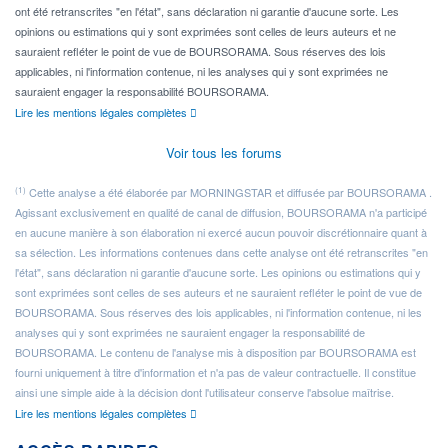
ont été retranscrites "en l'état", sans déclaration ni garantie d'aucune sorte. Les
opinions ou estimations qui y sont exprimées sont celles de leurs auteurs et ne
sauraient refléter le point de vue de BOURSORAMA. Sous réserves des lois
applicables, ni l'information contenue, ni les analyses qui y sont exprimées ne
sauraient engager la responsabilité BOURSORAMA.
Lire les mentions légales complètes
Voir tous les forums
(1)
Cette analyse a été élaborée par MORNINGSTAR et diffusée par BOURSORAMA .
Agissant exclusivement en qualité de canal de diffusion, BOURSORAMA n'a participé
en aucune manière à son élaboration ni exercé aucun pouvoir discrétionnaire quant à
sa sélection. Les informations contenues dans cette analyse ont été retranscrites "en
l'état", sans déclaration ni garantie d'aucune sorte. Les opinions ou estimations qui y
sont exprimées sont celles de ses auteurs et ne sauraient refléter le point de vue de
BOURSORAMA. Sous réserves des lois applicables, ni l'information contenue, ni les
analyses qui y sont exprimées ne sauraient engager la responsabilité de
BOURSORAMA. Le contenu de l'analyse mis à disposition par BOURSORAMA est
fourni uniquement à titre d'information et n'a pas de valeur contractuelle. Il constitue
ainsi une simple aide à la décision dont l'utilisateur conserve l'absolue maîtrise.
Lire les mentions légales complètes