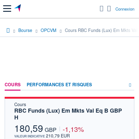
Menu
Connexion
Bourse
OPCVM
Cours RBC Funds (Lux) Em Mkts Val
COURS
PERFORMANCES ET RISQUES
Cours
COMPOSITION
RBC Funds (Lux) Em Mkts Val Eq B GBP
H
ACTUALITÉS
180,59
-1,13%
FORUM
GBP
210,79 EUR
VALEUR INDICATIVE
HISTORIQUE