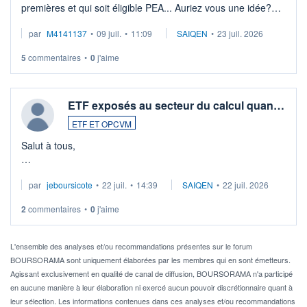
premières et qui soit éligible PEA... Auriez vous une idée?
Merci de vos conseils
par
M4141137
•
09 juil.
•
11:09
SAIQEN
•
23 juil. 2026
5
commentaires
•
0
j'aime
ETF exposés au secteur du calcul quan…
ETF ET OPCVM
Salut à tous,
Je cherche à investir sur le secteur du calcul quantique, mais
par
jeboursicote
•
22 juil.
•
14:39
SAIQEN
•
22 juil. 2026
via un ETF plutôt que des actions individuelles.
2
commentaires
•
0
j'aime
Idéalement, je voudrais qu'il soit éligible au PEA.
Pour l' ...
L'ensemble des analyses et/ou recommandations présentes sur le forum
BOURSORAMA sont uniquement élaborées par les membres qui en sont émetteurs.
Agissant exclusivement en qualité de canal de diffusion, BOURSORAMA n'a participé
en aucune manière à leur élaboration ni exercé aucun pouvoir discrétionnaire quant à
leur sélection. Les informations contenues dans ces analyses et/ou recommandations