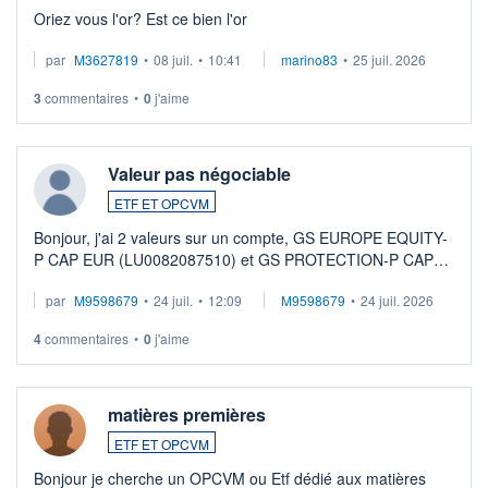
Oriez vous l'or? Est ce bien l'or
par
M3627819
•
08 juil.
•
10:41
marino83
•
25 juil. 2026
3
commentaires
•
0
j'aime
Valeur pas négociable
ETF ET OPCVM
Bonjour, j'ai 2 valeurs sur un compte, GS EUROPE EQUITY-
P CAP EUR (LU0082087510) et GS PROTECTION-P CAP
EUR (LU0546913194), que je souhaite vendre. Lorsque je
par
M9598679
•
24 juil.
•
12:09
M9598679
•
24 juil. 2026
veux procéder à la vente, on me signale ...
4
commentaires
•
0
j'aime
matières premières
ETF ET OPCVM
Bonjour je cherche un OPCVM ou Etf dédié aux matières