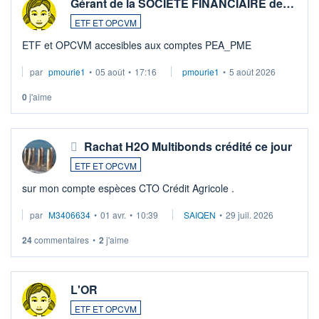
Gérant de la SOCIETE FINANCIAIRE de…
ETF ET OPCVM
ETF et OPCVM accesibles aux comptes PEA_PME
par
pmourie1
•
05 août
•
17:16
pmourie1
•
5 août 2026
0
j'aime
Rachat H2O Multibonds crédité ce jour
ETF ET OPCVM
sur mon compte espèces CTO Crédit Agricole .
par
M3406634
•
01 avr.
•
10:39
SAIQEN
•
29 juil. 2026
24
commentaires
•
2
j'aime
L'OR
ETF ET OPCVM