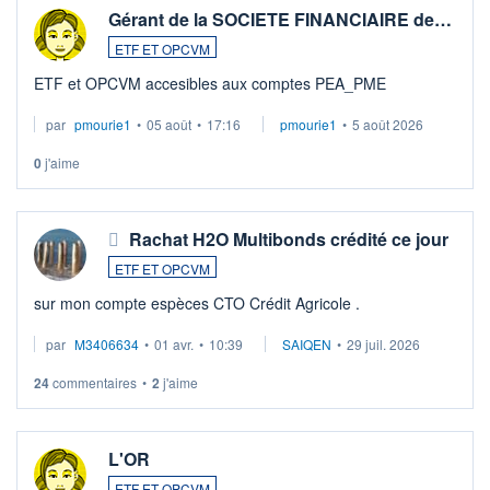
Gérant de la SOCIETE FINANCIAIRE de…
ETF ET OPCVM
ETF et OPCVM accesibles aux comptes PEA_PME
par
pmourie1
•
05 août
•
17:16
pmourie1
•
5 août 2026
0
j'aime
Rachat H2O Multibonds crédité ce jour
ETF ET OPCVM
sur mon compte espèces CTO Crédit Agricole .
par
M3406634
•
01 avr.
•
10:39
SAIQEN
•
29 juil. 2026
24
commentaires
•
2
j'aime
L'OR
ETF ET OPCVM