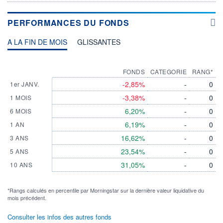
PERFORMANCES DU FONDS
A LA FIN DE MOIS
GLISSANTES
FONDS
CATEGORIE
RANG*
-2,85%
-
0
1er JANV.
-3,38%
-
0
1 MOIS
6,20%
-
0
6 MOIS
6,19%
-
0
1 AN
16,62%
-
0
3 ANS
23,54%
-
0
5 ANS
31,05%
-
0
10 ANS
*Rangs calculés en percentile par Morningstar sur la dernière valeur liquidative du
mois précédent.
Consulter les infos des autres fonds