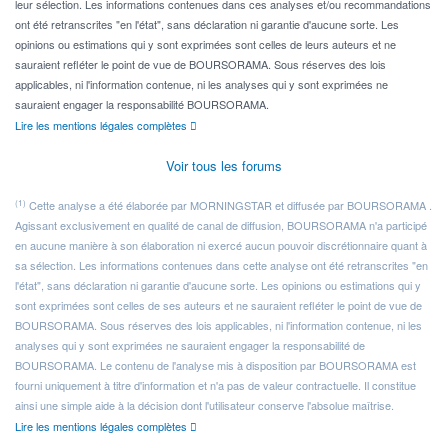
leur sélection. Les informations contenues dans ces analyses et/ou recommandations
ont été retranscrites "en l'état", sans déclaration ni garantie d'aucune sorte. Les
opinions ou estimations qui y sont exprimées sont celles de leurs auteurs et ne
sauraient refléter le point de vue de BOURSORAMA. Sous réserves des lois
applicables, ni l'information contenue, ni les analyses qui y sont exprimées ne
sauraient engager la responsabilité BOURSORAMA.
Lire les mentions légales complètes
Voir tous les forums
(1)
Cette analyse a été élaborée par MORNINGSTAR et diffusée par BOURSORAMA .
Agissant exclusivement en qualité de canal de diffusion, BOURSORAMA n'a participé
en aucune manière à son élaboration ni exercé aucun pouvoir discrétionnaire quant à
sa sélection. Les informations contenues dans cette analyse ont été retranscrites "en
l'état", sans déclaration ni garantie d'aucune sorte. Les opinions ou estimations qui y
sont exprimées sont celles de ses auteurs et ne sauraient refléter le point de vue de
BOURSORAMA. Sous réserves des lois applicables, ni l'information contenue, ni les
analyses qui y sont exprimées ne sauraient engager la responsabilité de
BOURSORAMA. Le contenu de l'analyse mis à disposition par BOURSORAMA est
fourni uniquement à titre d'information et n'a pas de valeur contractuelle. Il constitue
ainsi une simple aide à la décision dont l'utilisateur conserve l'absolue maîtrise.
Lire les mentions légales complètes