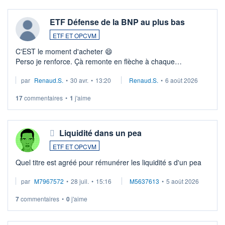
ETF Défense de la BNP au plus bas
ETF ET OPCVM
C'EST le moment d'acheter 😄​
Perso je renforce. Çà remonte en flèche à chaque
suspission d'accord dans.la guerre du moyen-orient.
par
Renaud.S.
•
30 avr.
•
13:20
Renaud.S.
•
6 août 2026
Investissement long terme tip top pour sa retraite.
LU3 ...
17
commentaires
•
1
j'aime
Liquidité dans un pea
ETF ET OPCVM
Quel titre est agréé pour rémunérer les liquidité s d'un pea
par
M7967572
•
28 juil.
•
15:16
M5637613
•
5 août 2026
7
commentaires
•
0
j'aime