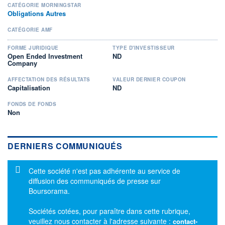
CATÉGORIE MORNINGSTAR
Obligations Autres
CATÉGORIE AMF
FORME JURIDIQUE
TYPE D'INVESTISSEUR
Open Ended Investment
ND
Company
AFFECTATION DES RÉSULTATS
VALEUR DERNIER COUPON
Capitalisation
ND
FONDS DE FONDS
Non
DERNIERS COMMUNIQUÉS
Message d'information
Cette société n'est pas adhérente au service de
diffusion des communiqués de presse sur
Boursorama.
Sociétés cotées, pour paraître dans cette rubrique,
veuillez nous contacter à l'adresse suivante :
contact-