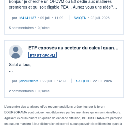
Bonjour je cherche un OPCVM ou Etf dédié aux matières
premières et qui soit éligible PEA... Auriez vous une idée?
Merci de vos conseils
par
M4141137
•
09 juil.
•
11:09
SAIQEN
•
23 juil. 2026
5
commentaires
•
0
j'aime
ETF exposés au secteur du calcul quan…
ETF ET OPCVM
Salut à tous,
Je cherche à investir sur le secteur du calcul quantique, mais
par
jeboursicote
•
22 juil.
•
14:39
SAIQEN
•
22 juil. 2026
via un ETF plutôt que des actions individuelles.
2
commentaires
•
0
j'aime
Idéalement, je voudrais qu'il soit éligible au PEA.
Pour l' ...
L'ensemble des analyses et/ou recommandations présentes sur le forum
BOURSORAMA sont uniquement élaborées par les membres qui en sont émetteurs.
Agissant exclusivement en qualité de canal de diffusion, BOURSORAMA n'a participé
en aucune manière à leur élaboration ni exercé aucun pouvoir discrétionnaire quant à