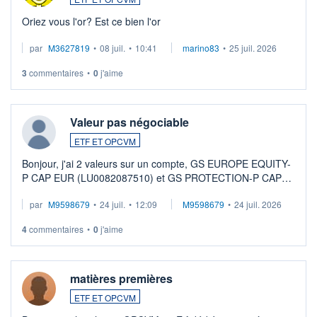
Oriez vous l'or? Est ce bien l'or
par
M3627819
•
08 juil.
•
10:41
marino83
•
25 juil. 2026
3
commentaires
•
0
j'aime
Valeur pas négociable
ETF ET OPCVM
Bonjour, j'ai 2 valeurs sur un compte, GS EUROPE EQUITY-
P CAP EUR (LU0082087510) et GS PROTECTION-P CAP
EUR (LU0546913194), que je souhaite vendre. Lorsque je
par
M9598679
•
24 juil.
•
12:09
M9598679
•
24 juil. 2026
veux procéder à la vente, on me signale ...
4
commentaires
•
0
j'aime
matières premières
ETF ET OPCVM