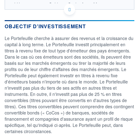
LU1196340910 - Goldman Sachs Asset Management
B.V.
OPCVM DERNIER COURS CONNU AU 06/08/2026
Consulter le prospectus / DIC
OBJECTIF D'INVESTISSEMENT
11,5
Le Portefeuille cherche à assurer des revenus et la croissance du
capital à long terme. Le Portefeuille investit principalement en
11,0
titres à revenu fixe de tout type d'émetteur des pays émergents.
Dans le cas où ces émetteurs sont des sociétés, ils peuvent être
10,5
basés sur les marchés émergents ou tirer la majorité de leurs
10,0
profits ou de leur chiffre d'affaires des marchés émergents. Le
08/12
09/04
Portefeuille peut également investir en titres à revenu fixe
d'émetteurs basés n'importe où dans le monde. Le Portefeuille
CATÉGORIE MORNINGSTAR
n'investit pas plus du tiers de ses actifs en autres titres et
Global Emerging Markets
instruments. En outre, il n'investit pas plus de 25 % en titres
Bond - CHF Hedged
convertibles (titres pouvant être convertis en d'autres types de
FONDS PARTENAIRES
titres). Ces titres convertibles peuvent comprendre des contingent
TARIFS PRIVILÉGIÉS
0%
convertible bonds (« CoCos ») de banques, sociétés de
financement et compagnies d'assurance ayant un profil de risque
ÉLIGIBILITÉ
spécifique, tel qu'indiqué ci-après. Le Portefeuille peut, dans
PEA
PEA-PME
BOURSOVIE LUX
BOURSOVIE
certaines circonstances.
CTO BUSINESS