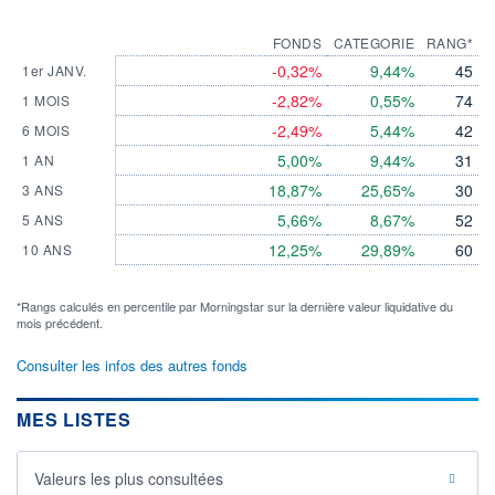
FONDS
CATEGORIE
RANG*
-0,32%
9,44%
45
1er JANV.
-2,82%
0,55%
74
1 MOIS
-2,49%
5,44%
42
6 MOIS
5,00%
9,44%
31
1 AN
18,87%
25,65%
30
3 ANS
5,66%
8,67%
52
5 ANS
12,25%
29,89%
60
10 ANS
*Rangs calculés en percentile par Morningstar sur la dernière valeur liquidative du
mois précédent.
Consulter les infos des autres fonds
MES LISTES
Valeurs les plus consultées