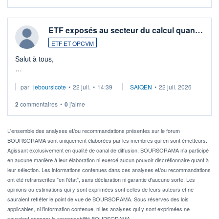
ETF exposés au secteur du calcul quan…
ETF ET OPCVM
Salut à tous,
Je cherche à investir sur le secteur du calcul quantique, mais
par
jeboursicote
•
22 juil.
•
14:39
SAIQEN
•
22 juil. 2026
via un ETF plutôt que des actions individuelles.
2
commentaires
•
0
j'aime
Idéalement, je voudrais qu'il soit éligible au PEA.
Pour l' ...
L'ensemble des analyses et/ou recommandations présentes sur le forum
BOURSORAMA sont uniquement élaborées par les membres qui en sont émetteurs.
Agissant exclusivement en qualité de canal de diffusion, BOURSORAMA n'a participé
en aucune manière à leur élaboration ni exercé aucun pouvoir discrétionnaire quant à
leur sélection. Les informations contenues dans ces analyses et/ou recommandations
ont été retranscrites "en l'état", sans déclaration ni garantie d'aucune sorte. Les
opinions ou estimations qui y sont exprimées sont celles de leurs auteurs et ne
sauraient refléter le point de vue de BOURSORAMA. Sous réserves des lois
applicables, ni l'information contenue, ni les analyses qui y sont exprimées ne
sauraient engager la responsabilité BOURSORAMA.