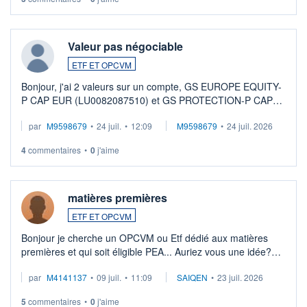
Valeur pas négociable
ETF ET OPCVM
Bonjour, j'ai 2 valeurs sur un compte, GS EUROPE EQUITY-
P CAP EUR (LU0082087510) et GS PROTECTION-P CAP
EUR (LU0546913194), que je souhaite vendre. Lorsque je
par
M9598679
•
24 juil.
•
12:09
M9598679
•
24 juil. 2026
veux procéder à la vente, on me signale ...
4
commentaires
•
0
j'aime
matières premières
ETF ET OPCVM
Bonjour je cherche un OPCVM ou Etf dédié aux matières
premières et qui soit éligible PEA... Auriez vous une idée?
Merci de vos conseils
par
M4141137
•
09 juil.
•
11:09
SAIQEN
•
23 juil. 2026
5
commentaires
•
0
j'aime