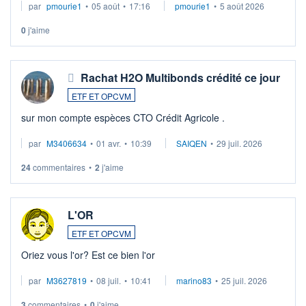
par
pmourie1
•
05 août
•
17:16
pmourie1
•
5 août 2026
0
j'aime
Rachat H2O Multibonds crédité ce jour
ETF ET OPCVM
sur mon compte espèces CTO Crédit Agricole .
par
M3406634
•
01 avr.
•
10:39
SAIQEN
•
29 juil. 2026
24
commentaires
•
2
j'aime
L'OR
ETF ET OPCVM
Oriez vous l'or? Est ce bien l'or
par
M3627819
•
08 juil.
•
10:41
marino83
•
25 juil. 2026
3
commentaires
•
0
j'aime