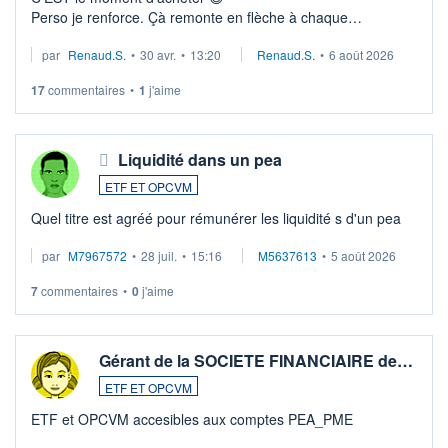
Perso je renforce. Çà remonte en flèche à chaque
suspission d'accord dans.la guerre du moyen-orient.
par
Renaud.S.
•
30 avr.
•
13:20
Renaud.S.
•
6 août 2026
Investissement long terme tip top pour sa retraite.
LU3 ...
17
commentaires
•
1
j'aime
Liquidité dans un pea
ETF ET OPCVM
Quel titre est agréé pour rémunérer les liquidité s d'un pea
par
M7967572
•
28 juil.
•
15:16
M5637613
•
5 août 2026
7
commentaires
•
0
j'aime
Gérant de la SOCIETE FINANCIAIRE de…
ETF ET OPCVM
ETF et OPCVM accesibles aux comptes PEA_PME