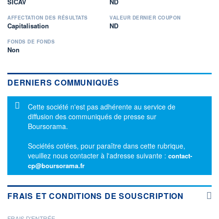
SICAV
ND
AFFECTATION DES RÉSULTATS
VALEUR DERNIER COUPON
Capitalisation
ND
FONDS DE FONDS
Non
DERNIERS COMMUNIQUÉS
Message d'information
Cette société n'est pas adhérente au service de
diffusion des communiqués de presse sur
Boursorama.
Sociétés cotées, pour paraître dans cette rubrique,
veuillez nous contacter à l'adresse suivante :
contact-
cp@boursorama.fr
FRAIS ET CONDITIONS DE SOUSCRIPTION
FRAIS D'ENTRÉE
PROSPECTUS