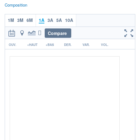
Non éligible Boursobank
Composition
ACTIF NET (EUR)
2 560M / 31.07.26
1M
3M
6M
1A
3A
5A
10A
NOTATION MORNINGSTAR ⁽¹⁾
Compare
r
OUV.
+HAUT
+BAS
DER.
VAR.
VOL.
RISQUE DU FONDS (SRI)
3
/7
+ PORTEFEUILLE
+ LISTE