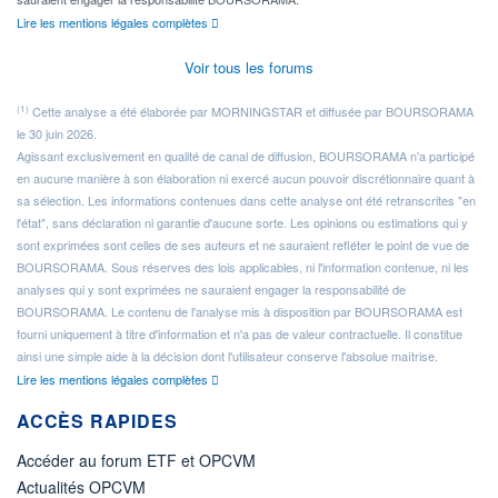
Lire les mentions légales complètes
Voir tous les forums
(1)
Cette analyse a été élaborée par MORNINGSTAR et diffusée par BOURSORAMA
le 30 juin 2026.
Agissant exclusivement en qualité de canal de diffusion, BOURSORAMA n'a participé
en aucune manière à son élaboration ni exercé aucun pouvoir discrétionnaire quant à
sa sélection. Les informations contenues dans cette analyse ont été retranscrites "en
l'état", sans déclaration ni garantie d'aucune sorte. Les opinions ou estimations qui y
sont exprimées sont celles de ses auteurs et ne sauraient refléter le point de vue de
BOURSORAMA. Sous réserves des lois applicables, ni l'information contenue, ni les
analyses qui y sont exprimées ne sauraient engager la responsabilité de
BOURSORAMA. Le contenu de l'analyse mis à disposition par BOURSORAMA est
fourni uniquement à titre d'information et n'a pas de valeur contractuelle. Il constitue
ainsi une simple aide à la décision dont l'utilisateur conserve l'absolue maîtrise.
Lire les mentions légales complètes
ACCÈS RAPIDES
Accéder au forum ETF et OPCVM
Actualités OPCVM