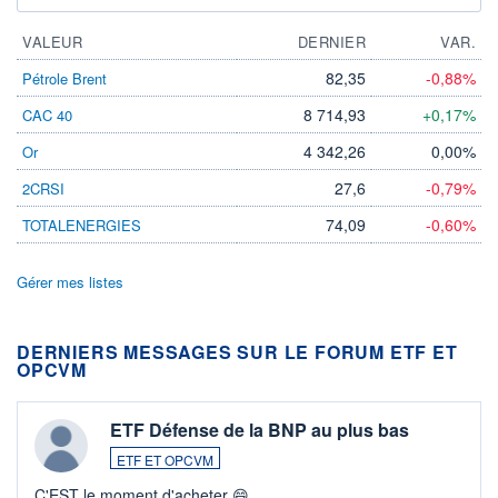
VALEUR
DERNIER
VAR.
82,35
-0,88%
Pétrole Brent
8 714,93
+0,17%
CAC 40
4 342,26
0,00%
Or
27,6
-0,79%
2CRSI
74,09
-0,60%
TOTALENERGIES
Gérer mes listes
DERNIERS MESSAGES SUR LE FORUM ETF ET
OPCVM
ETF Défense de la BNP au plus bas
ETF ET OPCVM
C'EST le moment d'acheter 😄​