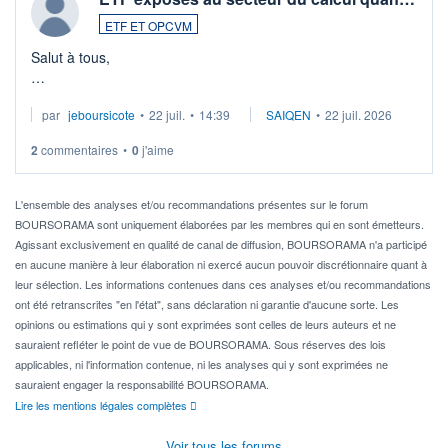
ETF ET OPCVM
Salut à tous,
Je cherche à investir sur le secteur du calcul quantique, mais
par
jeboursicote
•
22 juil.
•
14:39
SAIQEN
•
22 juil. 2026
via un ETF plutôt que des actions individuelles.
2
commentaires
•
0
j'aime
Idéalement, je voudrais qu'il soit éligible au PEA.
Pour l' ...
L'ensemble des analyses et/ou recommandations présentes sur le forum
BOURSORAMA sont uniquement élaborées par les membres qui en sont émetteurs.
Agissant exclusivement en qualité de canal de diffusion, BOURSORAMA n'a participé
en aucune manière à leur élaboration ni exercé aucun pouvoir discrétionnaire quant à
leur sélection. Les informations contenues dans ces analyses et/ou recommandations
ont été retranscrites "en l'état", sans déclaration ni garantie d'aucune sorte. Les
opinions ou estimations qui y sont exprimées sont celles de leurs auteurs et ne
sauraient refléter le point de vue de BOURSORAMA. Sous réserves des lois
applicables, ni l'information contenue, ni les analyses qui y sont exprimées ne
sauraient engager la responsabilité BOURSORAMA.
Lire les mentions légales complètes
Voir tous les forums