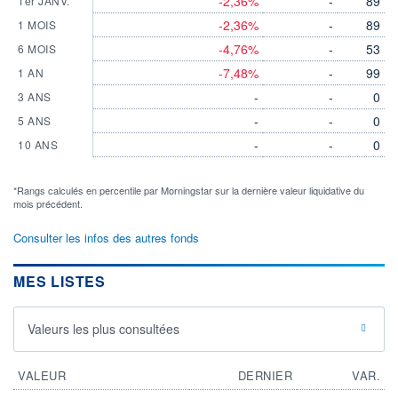
-2,36%
-
89
1er JANV.
-2,36%
-
89
1 MOIS
-4,76%
-
53
6 MOIS
-7,48%
-
99
1 AN
-
-
0
3 ANS
-
-
0
5 ANS
-
-
0
10 ANS
*Rangs calculés en percentile par Morningstar sur la dernière valeur liquidative du
mois précédent.
Consulter les infos des autres fonds
MES LISTES
Valeurs les plus consultées
VALEUR
DERNIER
VAR.