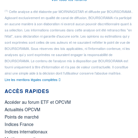
(1)
Cette analyse a été élaborée par MORNINGSTAR et diffusée par BOURSORAMA .
Agissant exclusivement en qualité de canal de diffusion, BOURSORAMA n'a participé
en aucune manière à son élaboration ni exercé aucun pouvoir discrétionnaire quant à
sa sélection. Les informations contenues dans cette analyse ont été retranscrites "en
l'état", sans déclaration ni garantie d'aucune sorte. Les opinions ou estimations qui y
sont exprimées sont celles de ses auteurs et ne sauraient refléter le point de vue de
BOURSORAMA. Sous réserves des lois applicables, ni l'information contenue, ni les
analyses qui y sont exprimées ne sauraient engager la responsabilité de
BOURSORAMA. Le contenu de l'analyse mis à disposition par BOURSORAMA est
fourni uniquement à titre d'information et n'a pas de valeur contractuelle. Il constitue
ainsi une simple aide à la décision dont l'utilisateur conserve l'absolue maîtrise.
Lire les mentions légales complètes
ACCÈS RAPIDES
Accéder au forum ETF et OPCVM
Actualités OPCVM
Points de marché
Indices France
Indices internationaux