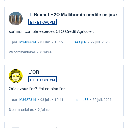
Rachat H2O Multibonds crédité ce jour
ETF ET OPCVM
sur mon compte espèces CTO Crédit Agricole .
par
M3406634
•
01 avr.
•
10:39
SAIQEN
•
29 juil. 2026
24
commentaires
•
2
j'aime
L'OR
ETF ET OPCVM
Oriez vous l'or? Est ce bien l'or
par
M3627819
•
08 juil.
•
10:41
marino83
•
25 juil. 2026
3
commentaires
•
0
j'aime