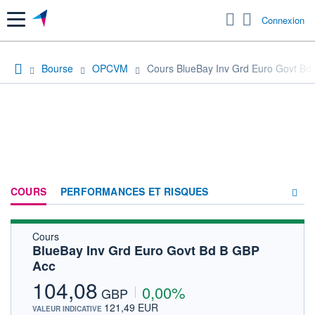
Menu
Connexion
Bourse
OPCVM
Cours BlueBay Inv Grd Euro Govt Bd
COURS
PERFORMANCES ET RISQUES
Cours
COMPOSITION
BlueBay Inv Grd Euro Govt Bd B GBP
Acc
ACTUALITÉS
104,08
0,00%
FORUM
GBP
121,49 EUR
VALEUR INDICATIVE
HISTORIQUE