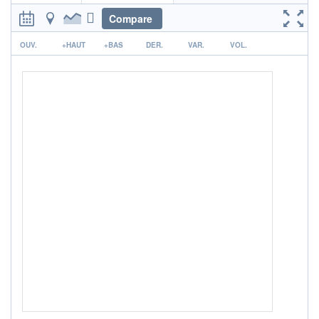
RISQUE DU FONDS (SRI)
3
/7
Compare
r
+ PORTEFEUILLE
+ LISTE
OUV.
+HAUT
+BAS
DER.
VAR.
VOL.