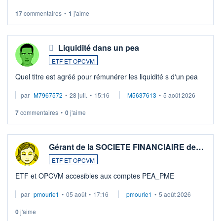
LU3 ...
17
commentaires
•
1
j'aime
Liquidité dans un pea
ETF ET OPCVM
Quel titre est agréé pour rémunérer les liquidité s d'un pea
par
M7967572
•
28 juil.
•
15:16
M5637613
•
5 août 2026
7
commentaires
•
0
j'aime
Gérant de la SOCIETE FINANCIAIRE de…
ETF ET OPCVM
ETF et OPCVM accesibles aux comptes PEA_PME
par
pmourie1
•
05 août
•
17:16
pmourie1
•
5 août 2026
0
j'aime