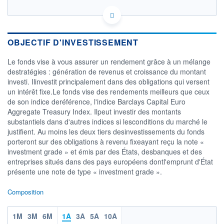
LU0549584125 - BlueBay Funds Management
Company S.A.
OPCVM DERNIER COURS CONNU AU 15/02/2017
OBJECTIF D'INVESTISSEMENT
Consulter le prospectus / DIC
Le fonds vise à vous assurer un rendement grâce à un mélange
destratégies : génération de revenus et croissance du montant
CATÉGORIE MORNINGSTAR
Obligations Autres
investi. Ilinvestit principalement dans des obligations qui versent
un intérêt fixe.Le fonds vise des rendements meilleurs que ceux
FONDS PARTENAIRES
de son indice deréférence, l'indice Barclays Capital Euro
TARIFS PRIVILÉGIÉS
0%
Aggregate Treasury Index. Ilpeut investir des montants
substantiels dans d'autres indices si lesconditions du marché le
ÉLIGIBILITÉ
justifient. Au moins les deux tiers desinvestissements du fonds
PEA
PEA-PME
BOURSOVIE LUX
BOURSOVIE
porteront sur des obligations à revenu fixeayant reçu la note «
CTO BUSINESS
investment grade » et émis par des États, desbanques et des
Non éligible Boursobank
entreprises situés dans des pays européens dontl'emprunt d'État
ACTIF NET (EUR)
présente une note de type « investment grade ».
3 838M / 31.07.26
Composition
NOTATION MORNINGSTAR ⁽¹⁾
1M
3M
6M
1A
3A
5A
10A