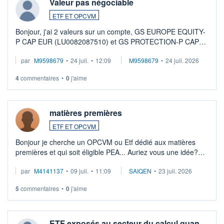
Valeur pas négociable
ETF ET OPCVM
Bonjour, j'ai 2 valeurs sur un compte, GS EUROPE EQUITY-
P CAP EUR (LU0082087510) et GS PROTECTION-P CAP
EUR (LU0546913194), que je souhaite vendre. Lorsque je
par
M9598679
•
24 juil.
•
12:09
M9598679
•
24 juil. 2026
veux procéder à la vente, on me signale ...
4
commentaires
•
0
j'aime
matières premières
ETF ET OPCVM
Bonjour je cherche un OPCVM ou Etf dédié aux matières
premières et qui soit éligible PEA... Auriez vous une idée?
Merci de vos conseils
par
M4141137
•
09 juil.
•
11:09
SAIQEN
•
23 juil. 2026
5
commentaires
•
0
j'aime
ETF exposés au secteur du calcul quan…