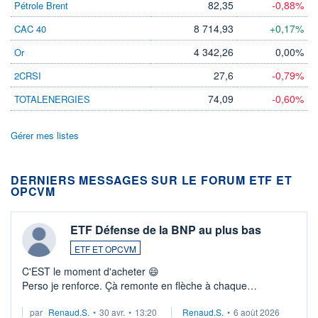
82,35
-0,88%
Pétrole Brent
8 714,93
+0,17%
CAC 40
4 342,26
0,00%
Or
27,6
-0,79%
2CRSI
74,09
-0,60%
TOTALENERGIES
Gérer mes listes
DERNIERS MESSAGES SUR LE FORUM ETF ET
OPCVM
ETF Défense de la BNP au plus bas
ETF ET OPCVM
C'EST le moment d'acheter 😄​
Perso je renforce. Çà remonte en flèche à chaque
suspission d'accord dans.la guerre du moyen-orient.
par
Renaud.S.
•
30 avr.
•
13:20
Renaud.S.
•
6 août 2026
Investissement long terme tip top pour sa retraite.