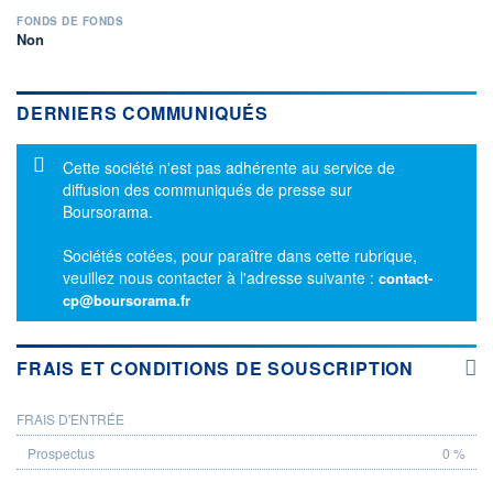
FONDS DE FONDS
Non
DERNIERS COMMUNIQUÉS
Message d'information
Cette société n'est pas adhérente au service de
diffusion des communiqués de presse sur
Boursorama.
Sociétés cotées, pour paraître dans cette rubrique,
veuillez nous contacter à l'adresse suivante :
contact-
cp@boursorama.fr
FRAIS ET CONDITIONS DE SOUSCRIPTION
FRAIS D'ENTRÉE
PROSPECTUS
0 %