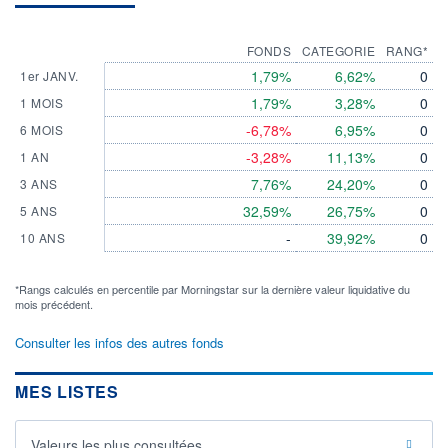
FONDS
CATEGORIE
RANG*
1,79%
6,62%
0
1er JANV.
1,79%
3,28%
0
1 MOIS
-6,78%
6,95%
0
6 MOIS
-3,28%
11,13%
0
1 AN
7,76%
24,20%
0
3 ANS
32,59%
26,75%
0
5 ANS
-
39,92%
0
10 ANS
*Rangs calculés en percentile par Morningstar sur la dernière valeur liquidative du
mois précédent.
Consulter les infos des autres fonds
MES LISTES
Valeurs les plus consultées