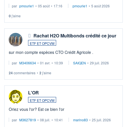
par
pmourie1
•
05 août
•
17:16
pmourie1
•
5 août 2026
0
j'aime
Rachat H2O Multibonds crédité ce jour
ETF ET OPCVM
sur mon compte espèces CTO Crédit Agricole .
par
M3406634
•
01 avr.
•
10:39
SAIQEN
•
29 juil. 2026
24
commentaires
•
2
j'aime
L'OR
ETF ET OPCVM
Oriez vous l'or? Est ce bien l'or
par
M3627819
•
08 juil.
•
10:41
marino83
•
25 juil. 2026