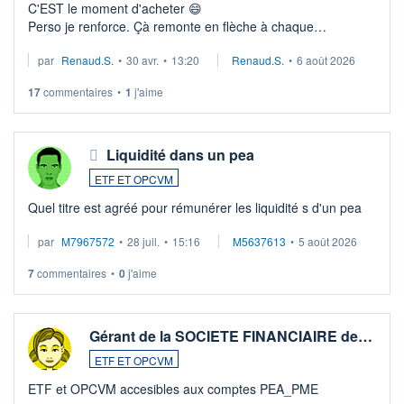
C'EST le moment d'acheter 😄​
Perso je renforce. Çà remonte en flèche à chaque
suspission d'accord dans.la guerre du moyen-orient.
par
Renaud.S.
•
30 avr.
•
13:20
Renaud.S.
•
6 août 2026
Investissement long terme tip top pour sa retraite.
LU3 ...
17
commentaires
•
1
j'aime
Liquidité dans un pea
ETF ET OPCVM
Quel titre est agréé pour rémunérer les liquidité s d'un pea
par
M7967572
•
28 juil.
•
15:16
M5637613
•
5 août 2026
7
commentaires
•
0
j'aime
Gérant de la SOCIETE FINANCIAIRE de…
ETF ET OPCVM
ETF et OPCVM accesibles aux comptes PEA_PME