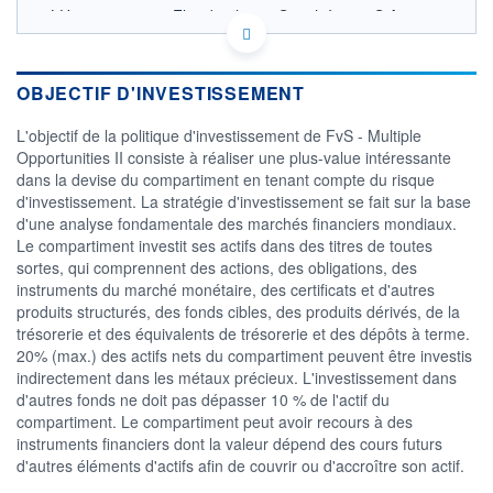
LU1172943745 - Flossbach von Storch Invest S.A.
OPCVM DERNIER COURS CONNU AU 07/08/2026
150
OBJECTIF D'INVESTISSEMENT
140
L'objectif de la politique d'investissement de FvS - Multiple
Opportunities II consiste à réaliser une plus-value intéressante
130
dans la devise du compartiment en tenant compte du risque
120
d'investissement. La stratégie d'investissement se fait sur la base
16/12
16/04
d'une analyse fondamentale des marchés financiers mondiaux.
Le compartiment investit ses actifs dans des titres de toutes
CATÉGORIE MORNINGSTAR
sortes, qui comprennent des actions, des obligations, des
Allocation Autres
instruments du marché monétaire, des certificats et d'autres
produits structurés, des fonds cibles, des produits dérivés, de la
FONDS PARTENAIRES
TARIFS PRIVILÉGIÉS
0%
trésorerie et des équivalents de trésorerie et des dépôts à terme.
20% (max.) des actifs nets du compartiment peuvent être investis
ÉLIGIBILITÉ
indirectement dans les métaux précieux. L'investissement dans
PEA
PEA-PME
BOURSOVIE LUX
BOURSOVIE
d'autres fonds ne doit pas dépasser 10 % de l'actif du
CTO BUSINESS
compartiment. Le compartiment peut avoir recours à des
Non éligible Boursobank
instruments financiers dont la valeur dépend des cours futurs
d'autres éléments d'actifs afin de couvrir ou d'accroître son actif.
ACTIF NET (EUR)
4 918M / 31.10.17