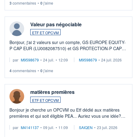
3
commentaires
•
0
j'aime
Valeur pas négociable
ETF ET OPCVM
Bonjour, j'ai 2 valeurs sur un compte, GS EUROPE EQUITY-
P CAP EUR (LU0082087510) et GS PROTECTION-P CAP
EUR (LU0546913194), que je souhaite vendre. Lorsque je
par
M9598679
•
24 juil.
•
12:09
M9598679
•
24 juil. 2026
veux procéder à la vente, on me signale ...
4
commentaires
•
0
j'aime
matières premières
ETF ET OPCVM
Bonjour je cherche un OPCVM ou Etf dédié aux matières
premières et qui soit éligible PEA... Auriez vous une idée?
Merci de vos conseils
par
M4141137
•
09 juil.
•
11:09
SAIQEN
•
23 juil. 2026