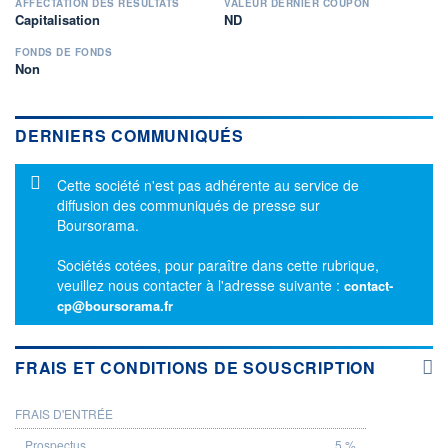
AFFECTATION DES RÉSULTATS
VALEUR DERNIER COUPON
Capitalisation
ND
FONDS DE FONDS
Non
DERNIERS COMMUNIQUÉS
Message d'information
Cette société n'est pas adhérente au service de
diffusion des communiqués de presse sur
Boursorama.
Sociétés cotées, pour paraître dans cette rubrique,
veuillez nous contacter à l'adresse suivante :
contact-
cp@boursorama.fr
FRAIS ET CONDITIONS DE SOUSCRIPTION
FRAIS D'ENTRÉE
PROSPECTUS
5 %