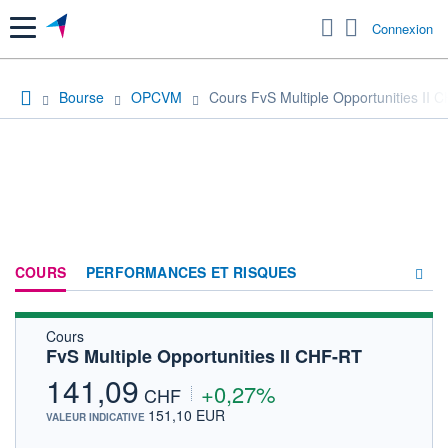
Menu
Connexion
Bourse
OPCVM
Cours FvS Multiple Opportunities II 
COURS
PERFORMANCES ET RISQUES
Cours
COMPOSITION
FvS Multiple Opportunities II CHF-RT
ACTUALITÉS
141,09
+0,27%
CHF
FORUM
151,10 EUR
VALEUR INDICATIVE
HISTORIQUE