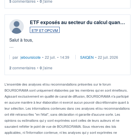
5
commentaires
•
0
j'aime
ETF exposés au secteur du calcul quan…
ETF ET OPCVM
Salut à tous,
Je cherche à investir sur le secteur du calcul quantique, mais
par
jeboursicote
•
22 juil.
•
14:39
SAIQEN
•
22 juil. 2026
via un ETF plutôt que des actions individuelles.
2
commentaires
•
0
j'aime
Idéalement, je voudrais qu'il soit éligible au PEA.
Pour l' ...
L'ensemble des analyses et/ou recommandations présentes sur le forum
BOURSORAMA sont uniquement élaborées par les membres qui en sont émetteurs.
Agissant exclusivement en qualité de canal de diffusion, BOURSORAMA n'a participé
en aucune manière à leur élaboration ni exercé aucun pouvoir discrétionnaire quant à
leur sélection. Les informations contenues dans ces analyses et/ou recommandations
ont été retranscrites "en l'état", sans déclaration ni garantie d'aucune sorte. Les
opinions ou estimations qui y sont exprimées sont celles de leurs auteurs et ne
sauraient refléter le point de vue de BOURSORAMA. Sous réserves des lois
applicables, ni l'information contenue, ni les analyses qui y sont exprimées ne