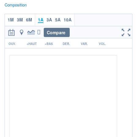
Composition
NOTATION MORNINGSTAR ⁽¹⁾
1M
3M
6M
1A
3A
5A
10A
RISQUE DU FONDS (SRI)
3
/7
Compare
r
OUV.
+HAUT
+BAS
DER.
VAR.
VOL.
+ PORTEFEUILLE
+ LISTE