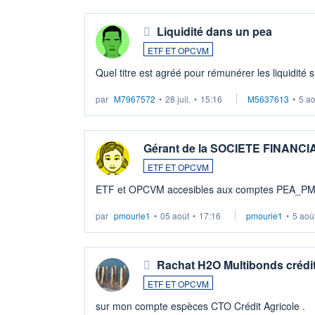
Liquidité dans un pea
ETF ET OPCVM
Quel titre est agréé pour rémunérer les liquidité 
par
M7967572
•
28 juil.
•
15:16
M5637613
•
5 a
Gérant de la SOCIETE FINANC
ETF ET OPCVM
ETF et OPCVM accesibles aux comptes PEA_P
par
pmourie1
•
05 août
•
17:16
pmourie1
•
5 aoû
Rachat H2O Multibonds crédit
ETF ET OPCVM
sur mon compte espèces CTO Crédit Agricole .