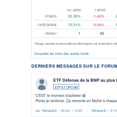
1er JANV.
1 MOIS
32,36%
-1,44%
FONDS
10,31%
-0,54%
CATEGORIE
1
60
RANG*
*Rangs calculés en percentile par Morningstar sur la dernière val
Consulter les infos des autres fonds
DERNIERS MESSAGES SUR LE FORUM
ETF Défense de la BNP au plus
ETF ET OPCVM
C'EST le moment d'acheter 😄​
Perso je renforce. Çà remonte en flèche à chaque
LU3 ...
par
Renaud.S.
•
30 avr.
•
13:20
Renaud.S.
•
21:3