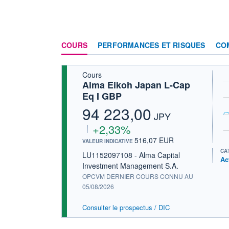
COURS
PERFORMANCES ET RISQUES
CO
Cours
Alma Eikoh Japan L-Cap
Eq I GBP
94 223,00
JPY
+2,33%
516,07 EUR
VALEUR INDICATIVE
CA
LU1152097108 - Alma Capital
Ac
Investment Management S.A.
OPCVM DERNIER COURS CONNU AU
05/08/2026
Consulter le prospectus / DIC