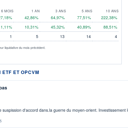
6 MOIS
1 AN
3 ANS
5 ANS
10 ANS
27,18%
42,86%
64,97%
77,51%
222,38%
11,11%
10,31%
45,32%
40,89%
88,51%
1
5
13
14
4
eur liquidative du mois précédent.
 ETF ET OPCVM
 bas
 suspission d'accord dans.la guerre du moyen-orient. Investissement lo
5