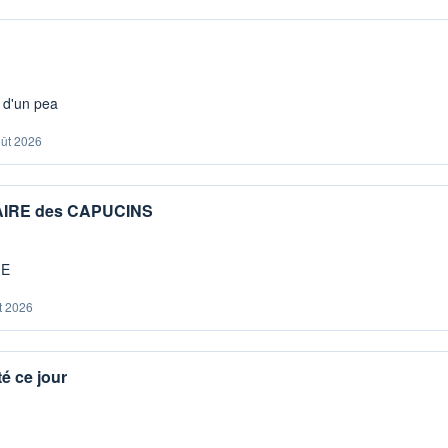
s d'un pea
oût 2026
IAIRE des CAPUCINS
ME
t 2026
é ce jour