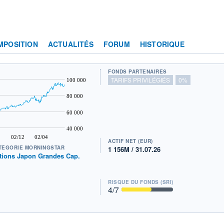
MPOSITION
ACTUALITÉS
FORUM
HISTORIQUE
FONDS PARTENAIRES
TARIFS PRIVILÉGIÉS
0%
100 000
80 000
60 000
40 000
02/12
02/04
ACTIF NET (EUR)
TÉGORIE MORNINGSTAR
1 156M / 31.07.26
tions Japon Grandes Cap.
RISQUE DU FONDS (SRI)
4
/7