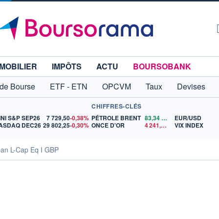
MOBILIER
IMPÔTS
ACTU
BOURSOBANK
 de Bourse
ETF - ETN
OPCVM
Taux
Devises
CHIFFRES-CLÉS
INI S&P SEP26
7 729,50
-0,38%
PÉTROLE BRENT
83,34
$US
EUR/USD
ASDAQ DEC26
29 802,25
-0,30%
ONCE D'OR
4 241,56
$US
VIX INDEX
pan L-Cap Eq I GBP