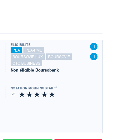
ÉLIGIBILITÉ
PEA
PEA-PME
BOURSOVIE LUX
BOURSOVIE
CTO BUSINESS
Non éligible Boursobank
NOTATION MORNINGSTAR ⁽¹⁾