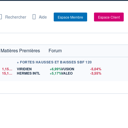
Rechercher
Aide
Espace Membre
Espace Client
Matières Premières
Forum
+ FORTES HAUSSES ET BAISSES SBF 120
1,1522
$US
VIRIDIEN
+6,99%
VUSION
-5,04%
15,15
$US
HERMES INTL
+5,17%
VALEO
-3,55%