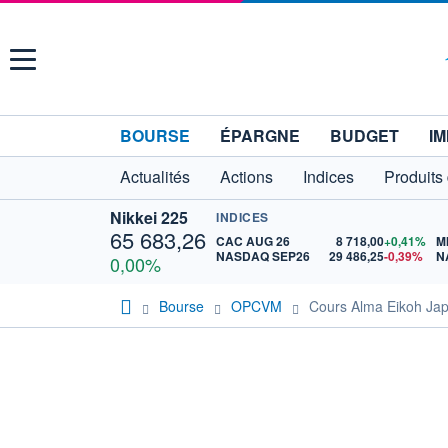
Menu
BOURSE
ÉPARGNE
BUDGET
IM
Actualités
Actions
Indices
Produits
Nikkei 225
INDICES
65 683,26
CAC AUG 26
8 718,00
+0,41%
M
NASDAQ SEP26
29 486,25
-0,39%
N
0,00%
Bourse
OPCVM
Cours Alma Eikoh Ja