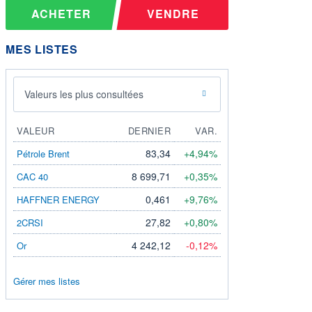
ACHETER
VENDRE
MES LISTES
Valeurs les plus consultées
VALEUR
DERNIER
VAR.
83,34
+4,94%
Pétrole Brent
8 699,71
+0,35%
CAC 40
0,461
+9,76%
HAFFNER ENERGY
27,82
+0,80%
2CRSI
4 242,12
-0,12%
Or
Gérer mes listes