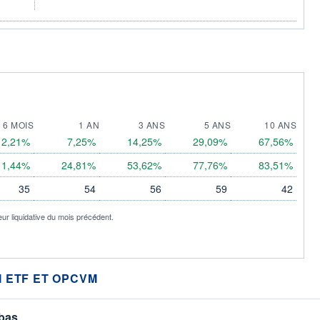
6 MOIS
1 AN
3 ANS
5 ANS
10 ANS
2,21%
7,25%
14,25%
29,09%
67,56%
11,44%
24,81%
53,62%
77,76%
83,51%
35
54
56
59
42
eur liquidative du mois précédent.
 ETF ET OPCVM
 bas