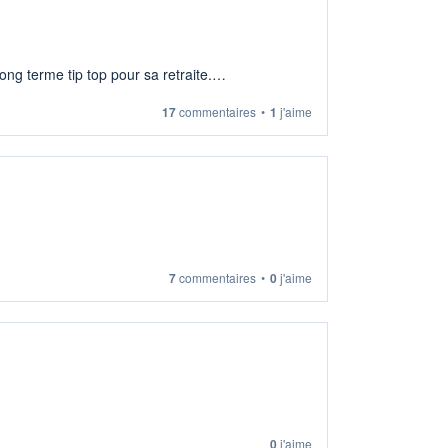
ng terme tip top pour sa retraite.
17
commentaires
•
1
j'aime
7
commentaires
•
0
j'aime
0
j'aime