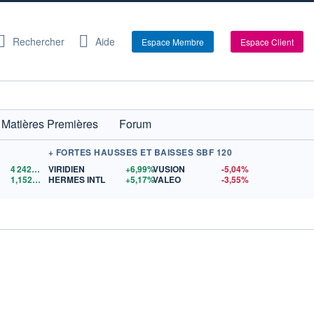
Rechercher
Aide
Espace Membre
Espace Client
Matières Premières
Forum
+ FORTES HAUSSES ET BAISSES SBF 120
4 242,64
$US
VIRIDIEN
+6,99%
VUSION
-5,04%
1,1524
$US
HERMES INTL
+5,17%
VALEO
-3,55%