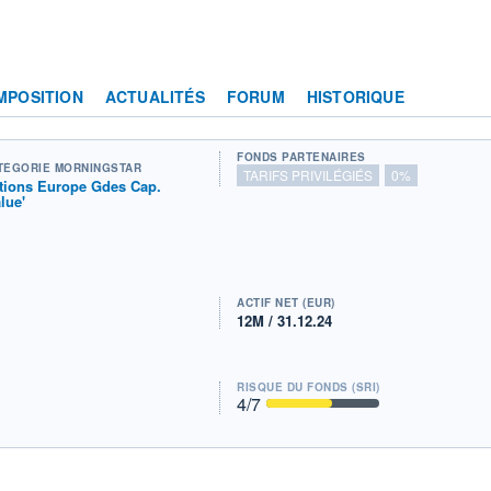
MPOSITION
ACTUALITÉS
FORUM
HISTORIQUE
FONDS PARTENAIRES
TÉGORIE MORNINGSTAR
TARIFS PRIVILÉGIÉS
0%
tions Europe Gdes Cap.
alue'
ACTIF NET (EUR)
12M / 31.12.24
RISQUE DU FONDS (SRI)
4
/7