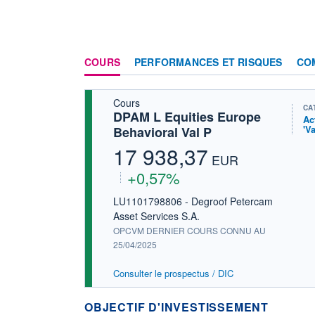
COURS
PERFORMANCES ET RISQUES
CO
Cours
CA
DPAM L Equities Europe
Ac
'V
Behavioral Val P
17 938,37
EUR
+0,57%
LU1101798806 - Degroof Petercam
Asset Services S.A.
OPCVM DERNIER COURS CONNU AU
25/04/2025
Consulter le prospectus / DIC
OBJECTIF D'INVESTISSEMENT