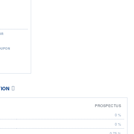
UR
OUPON
TION
PROSPECTUS
0 %
0 %
0,75 %