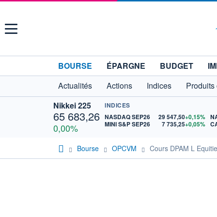
Menu
BOURSE
ÉPARGNE
BUDGET
IM
Actualités
Actions
Indices
Produits
Nikkei 225
INDICES
65 683,26
NASDAQ SEP26
29 547,50
+0,15%
N
MINI S&P SEP26
7 735,25
+0,05%
C
0,00%
Bourse
OPCVM
Cours DPAM L Equitie