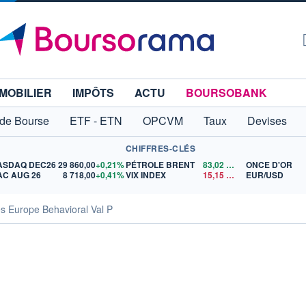
MOBILIER
IMPÔTS
ACTU
BOURSOBANK
 de Bourse
ETF - ETN
OPCVM
Taux
Devises
CHIFFRES-CLÉS
ASDAQ DEC26
29 860,00
+0,21%
PÉTROLE BRENT
83,02
$US
ONCE D'OR
AC AUG 26
8 718,00
+0,41%
VIX INDEX
15,15
$US
EUR/USD
s Europe Behavioral Val P