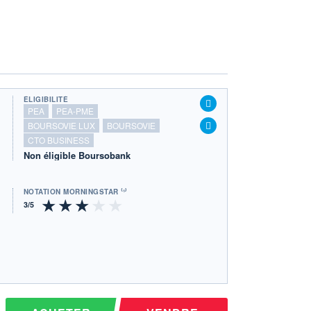
ÉLIGIBILITÉ
PEA
PEA-PME
BOURSOVIE LUX
BOURSOVIE
CTO BUSINESS
Non éligible Boursobank
NOTATION MORNINGSTAR ⁽¹⁾