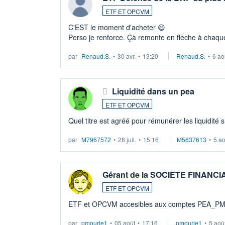
ETF ET OPCVM
C'EST le moment d'acheter 😄​
Perso je renforce. Çà remonte en flèche à chaque
LU3 ...
par
Renaud.S.
•
30 avr.
•
13:20
Renaud.S.
•
6 ao
Liquidité dans un pea
ETF ET OPCVM
Quel titre est agréé pour rémunérer les liquidité 
par
M7967572
•
28 juil.
•
15:16
M5637613
•
5 a
Gérant de la SOCIETE FINANC
ETF ET OPCVM
ETF et OPCVM accesibles aux comptes PEA_P
par
pmourie1
•
05 août
•
17:16
pmourie1
•
5 aoû