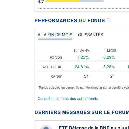
4
/7
PERFORMANCES DU FONDS
A LA FIN DE MOIS
GLISSANTES
1er JANV.
1 MOIS
7,25%
0,29%
FONDS
24,81%
3,28%
CATEGORIE
54
24
RANG*
*Rangs calculés en percentile par Morningstar sur la dernière val
Consulter les infos des autres fonds
DERNIERS MESSAGES SUR LE FORUM
ETF Défense de la BNP au plus