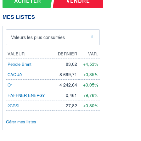
ACHETER
VENDRE
MES LISTES
Valeurs les plus consultées
VALEUR
DERNIER
VAR.
83,02
+4,53%
Pétrole Brent
8 699,71
+0,35%
CAC 40
4 242,64
+0,05%
Or
0,461
+9,76%
HAFFNER ENERGY
27,82
+0,80%
2CRSI
Gérer mes listes