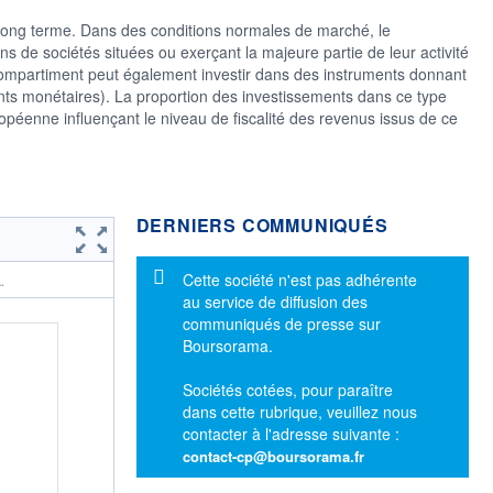
 long terme. Dans des conditions normales de marché, le
s de sociétés situées ou exerçant la majeure partie de leur activité
ompartiment peut également investir dans des instruments donnant
ments monétaires). La proportion des investissements dans ce type
opéenne influençant le niveau de fiscalité des revenus issus de ce
DERNIERS COMMUNIQUÉS
Message d'information
Cette société n'est pas adhérente
.
au service de diffusion des
communiqués de presse sur
Boursorama.
Sociétés cotées, pour paraître
dans cette rubrique, veuillez nous
contacter à l'adresse suivante :
contact-cp@boursorama.fr