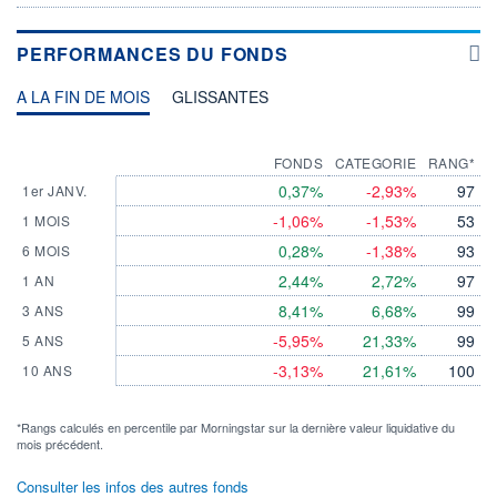
PERFORMANCES DU FONDS
A LA FIN DE MOIS
GLISSANTES
FONDS
CATEGORIE
RANG*
0,37%
-2,93%
97
1er JANV.
-1,06%
-1,53%
53
1 MOIS
0,28%
-1,38%
93
6 MOIS
2,44%
2,72%
97
1 AN
8,41%
6,68%
99
3 ANS
-5,95%
21,33%
99
5 ANS
-3,13%
21,61%
100
10 ANS
*Rangs calculés en percentile par Morningstar sur la dernière valeur liquidative du
mois précédent.
Consulter les infos des autres fonds