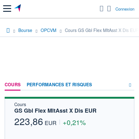
Menu
Connexion
Bourse
OPCVM
Cours GS Gbl Flex MltAsst X Dis EUR
COURS
PERFORMANCES ET RISQUES
Cours
COMPOSITION
GS Gbl Flex MltAsst X Dis EUR
ACTUALITÉS
223,86
+0,21%
EUR
FORUM
HISTORIQUE