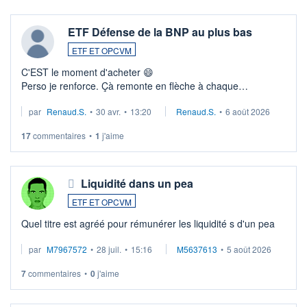
ETF Défense de la BNP au plus bas
ETF ET OPCVM
C'EST le moment d'acheter 😄​
Perso je renforce. Çà remonte en flèche à chaque
suspission d'accord dans.la guerre du moyen-orient.
par
Renaud.S.
•
30 avr.
•
13:20
Renaud.S.
•
6 août 2026
Investissement long terme tip top pour sa retraite.
LU3 ...
17
commentaires
•
1
j'aime
Liquidité dans un pea
ETF ET OPCVM
Quel titre est agréé pour rémunérer les liquidité s d'un pea
par
M7967572
•
28 juil.
•
15:16
M5637613
•
5 août 2026
7
commentaires
•
0
j'aime