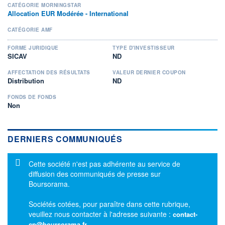
CATÉGORIE MORNINGSTAR
Allocation EUR Modérée - International
CATÉGORIE AMF
FORME JURIDIQUE
TYPE D'INVESTISSEUR
SICAV
ND
AFFECTATION DES RÉSULTATS
VALEUR DERNIER COUPON
Distribution
ND
FONDS DE FONDS
Non
DERNIERS COMMUNIQUÉS
Message d'information
Cette société n'est pas adhérente au service de
diffusion des communiqués de presse sur
Boursorama.
Sociétés cotées, pour paraître dans cette rubrique,
veuillez nous contacter à l'adresse suivante :
contact-
cp@boursorama.fr