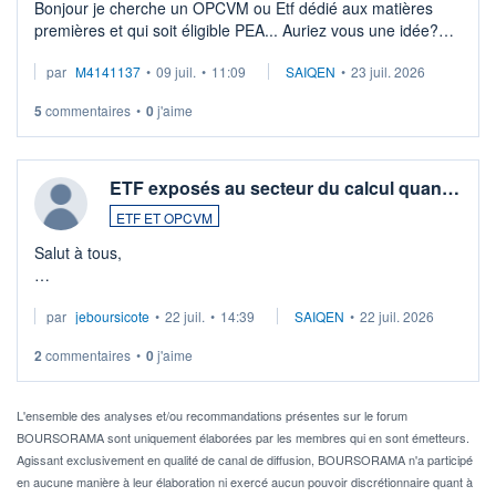
Bonjour je cherche un OPCVM ou Etf dédié aux matières
premières et qui soit éligible PEA... Auriez vous une idée?
Merci de vos conseils
par
M4141137
•
09 juil.
•
11:09
SAIQEN
•
23 juil. 2026
5
commentaires
•
0
j'aime
ETF exposés au secteur du calcul quan…
ETF ET OPCVM
Salut à tous,
Je cherche à investir sur le secteur du calcul quantique, mais
par
jeboursicote
•
22 juil.
•
14:39
SAIQEN
•
22 juil. 2026
via un ETF plutôt que des actions individuelles.
2
commentaires
•
0
j'aime
Idéalement, je voudrais qu'il soit éligible au PEA.
Pour l' ...
L'ensemble des analyses et/ou recommandations présentes sur le forum
BOURSORAMA sont uniquement élaborées par les membres qui en sont émetteurs.
Agissant exclusivement en qualité de canal de diffusion, BOURSORAMA n'a participé
en aucune manière à leur élaboration ni exercé aucun pouvoir discrétionnaire quant à