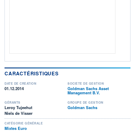
Non éligible Boursobank
ACTIF NET (EUR)
274M / 31.07.26
NOTATION MORNINGSTAR ⁽¹⁾
RISQUE DU FONDS (SRI)
3
/7
+ PORTEFEUILLE
+ LISTE
CARACTÉRISTIQUES
DATE DE CRÉATION
SOCIÉTÉ DE GESTION
01.12.2014
Goldman Sachs Asset
Management B.V.
GÉRANTS
GROUPE DE GESTION
Leroy Tujeehut
Goldman Sachs
Niels de Visser
CATÉGORIE GÉNÉRALE
Mixtes Euro