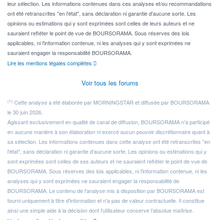
leur sélection. Les informations contenues dans ces analyses et/ou recommandations
ont été retranscrites "en l'état", sans déclaration ni garantie d'aucune sorte. Les
opinions ou estimations qui y sont exprimées sont celles de leurs auteurs et ne
sauraient refléter le point de vue de BOURSORAMA. Sous réserves des lois
applicables, ni l'information contenue, ni les analyses qui y sont exprimées ne
sauraient engager la responsabilité BOURSORAMA.
Lire les mentions légales complètes
Voir tous les forums
(1)
Cette analyse a été élaborée par MORNINGSTAR et diffusée par BOURSORAMA
le 30 juin 2026.
Agissant exclusivement en qualité de canal de diffusion, BOURSORAMA n'a participé
en aucune manière à son élaboration ni exercé aucun pouvoir discrétionnaire quant à
sa sélection. Les informations contenues dans cette analyse ont été retranscrites "en
l'état", sans déclaration ni garantie d'aucune sorte. Les opinions ou estimations qui y
sont exprimées sont celles de ses auteurs et ne sauraient refléter le point de vue de
BOURSORAMA. Sous réserves des lois applicables, ni l'information contenue, ni les
analyses qui y sont exprimées ne sauraient engager la responsabilité de
BOURSORAMA. Le contenu de l'analyse mis à disposition par BOURSORAMA est
fourni uniquement à titre d'information et n'a pas de valeur contractuelle. Il constitue
ainsi une simple aide à la décision dont l'utilisateur conserve l'absolue maîtrise.