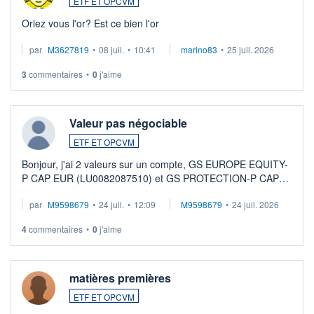
ETF ET OPCVM
Oriez vous l'or? Est ce bien l'or
par
M3627819
•
08 juil.
•
10:41
marino83
•
25 juil. 2026
3
commentaires
•
0
j'aime
Valeur pas négociable
ETF ET OPCVM
Bonjour, j'ai 2 valeurs sur un compte, GS EUROPE EQUITY-
P CAP EUR (LU0082087510) et GS PROTECTION-P CAP
EUR (LU0546913194), que je souhaite vendre. Lorsque je
par
M9598679
•
24 juil.
•
12:09
M9598679
•
24 juil. 2026
veux procéder à la vente, on me signale ...
4
commentaires
•
0
j'aime
matières premières
ETF ET OPCVM