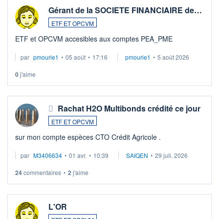
Gérant de la SOCIETE FINANCIAIRE de…
ETF ET OPCVM
ETF et OPCVM accesibles aux comptes PEA_PME
par
pmourie1
•
05 août
•
17:16
pmourie1
•
5 août 2026
0
j'aime
Rachat H2O Multibonds crédité ce jour
ETF ET OPCVM
sur mon compte espèces CTO Crédit Agricole .
par
M3406634
•
01 avr.
•
10:39
SAIQEN
•
29 juil. 2026
24
commentaires
•
2
j'aime
L'OR