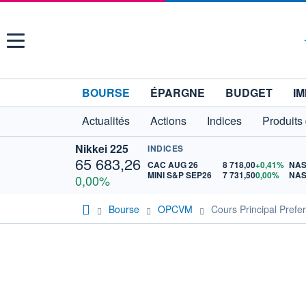
Menu
BOURSE
ÉPARGNE
BUDGET
IM
Actualités
Actions
Indices
Produits
Nikkei 225
INDICES
65 683,26
CAC AUG 26
8 718,00
+0,41%
MINI S&P SEP26
7 731,50
0,00%
0,00%
Bourse
OPCVM
Cours Principal Prefe