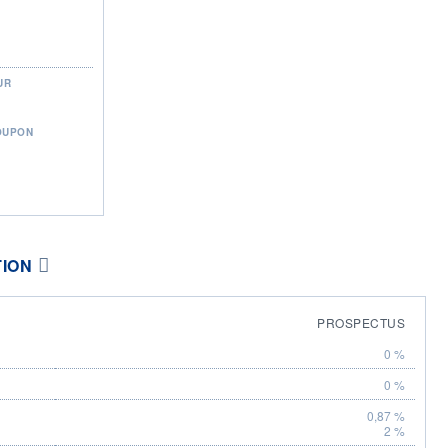
UR
OUPON
TION
PROSPECTUS
0 %
0 %
0,87 %
2 %