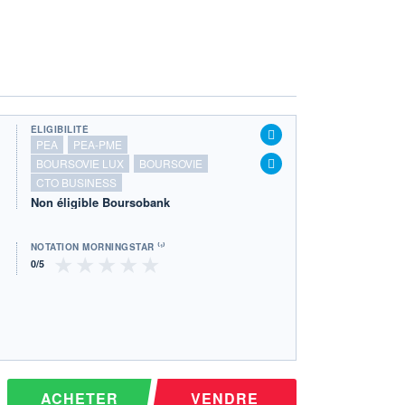
ÉLIGIBILITÉ
PEA
PEA-PME
BOURSOVIE LUX
BOURSOVIE
CTO BUSINESS
Non éligible Boursobank
NOTATION MORNINGSTAR ⁽¹⁾
ACHETER
VENDRE