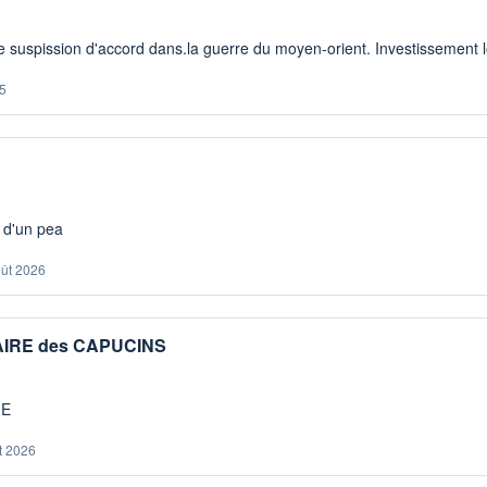
 suspission d'accord dans.la guerre du moyen-orient. Investissement lo
5
s d'un pea
oût 2026
IAIRE des CAPUCINS
ME
t 2026