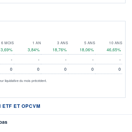
6 MOIS
1 AN
3 ANS
5 ANS
10 ANS
3,69%
3,84%
18,76%
18,06%
46,65%
-
-
-
-
-
0
0
0
0
0
eur liquidative du mois précédent.
 ETF ET OPCVM
 bas