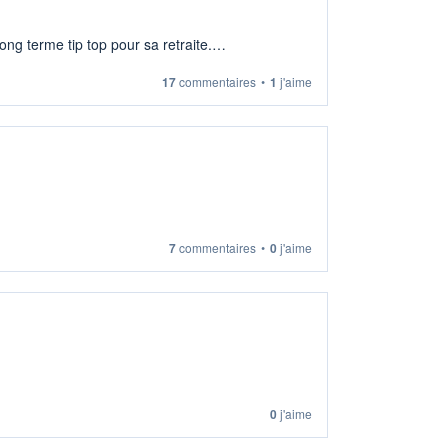
ng terme tip top pour sa retraite.
17
commentaires
•
1
j'aime
7
commentaires
•
0
j'aime
0
j'aime