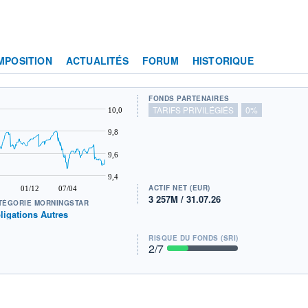
MPOSITION
ACTUALITÉS
FORUM
HISTORIQUE
FONDS PARTENAIRES
TARIFS PRIVILÉGIÉS
0%
10,0
9,8
9,6
9,4
ACTIF NET (EUR)
01/12
07/04
3 257M / 31.07.26
TÉGORIE MORNINGSTAR
ligations Autres
RISQUE DU FONDS (SRI)
2
/7