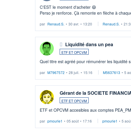
C'EST le moment d'acheter 😄​
Perso je renforce. Çà remonte en flèche à chaque
LU3 ...
par
Renaud.S.
•
30 avr.
•
13:20
Renaud.S.
•
21:3
Liquidité dans un pea
ETF ET OPCVM
Quel titre est agréé pour rémunérer les liquidité 
par
M7967572
•
28 juil.
•
15:16
M5637613
•
5 a
Gérant de la SOCIETE FINANC
ETF ET OPCVM
ETF et OPCVM accesibles aux comptes PEA_P
par
pmourie1
•
05 août
•
17:16
pmourie1
•
5 aoû