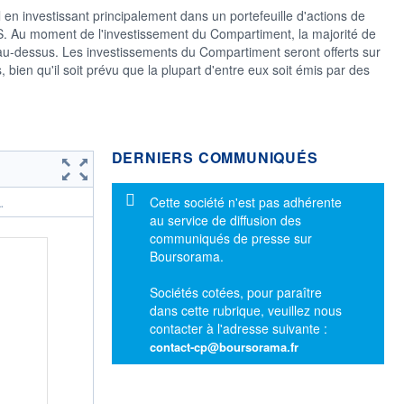
 en investissant principalement dans un portefeuille d'actions de
s US. Au moment de l'investissement du Compartiment, la majorité de
 au-dessus. Les investissements du Compartiment seront offerts sur
ien qu'il soit prévu que la plupart d'entre eux soit émis par des
DERNIERS COMMUNIQUÉS
Message d'information
Cette société n'est pas adhérente
.
au service de diffusion des
communiqués de presse sur
Boursorama.
Sociétés cotées, pour paraître
dans cette rubrique, veuillez nous
contacter à l'adresse suivante :
contact-cp@boursorama.fr