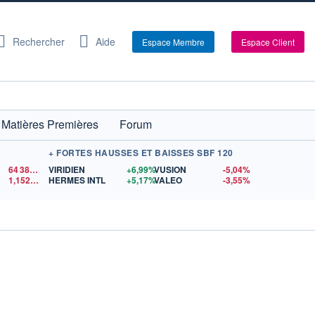
Rechercher
Aide
Espace Membre
Espace Client
Matières Premières
Forum
+ FORTES HAUSSES ET BAISSES SBF 120
64 386,53
$US
VIRIDIEN
+6,99%
VUSION
-5,04%
1,1522
$US
HERMES INTL
+5,17%
VALEO
-3,55%