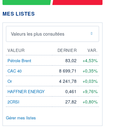
MES LISTES
Valeurs les plus consultées
VALEUR
DERNIER
VAR.
83,02
+4,53%
Pétrole Brent
8 699,71
+0,35%
CAC 40
4 241,78
+0,03%
Or
0,461
+9,76%
HAFFNER ENERGY
27,82
+0,80%
2CRSI
Gérer mes listes