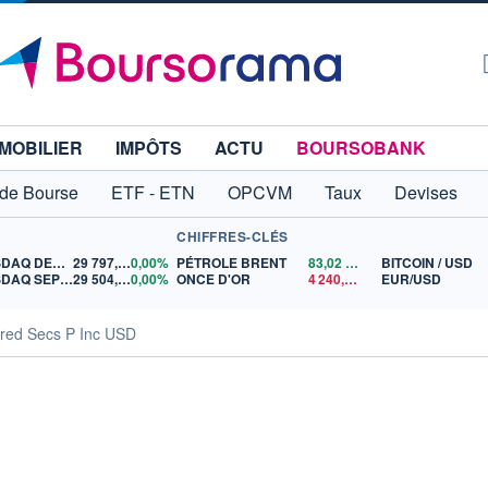
MOBILIER
IMPÔTS
ACTU
BOURSOBANK
 de Bourse
ETF - ETN
OPCVM
Taux
Devises
CHIFFRES-CLÉS
NASDAQ DEC26
29 797,25
0,00%
PÉTROLE BRENT
83,02
$US
BITCOIN / USD
NASDAQ SEP26
29 504,25
0,00%
ONCE D'OR
4 240,43
$US
EUR/USD
rred Secs P Inc USD