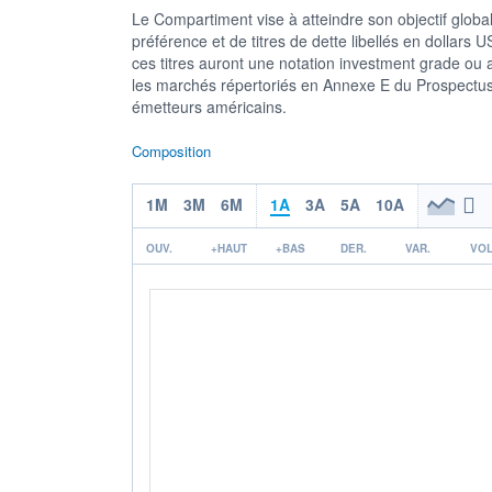
Le Compartiment vise à atteindre son objectif global
préférence et de titres de dette libellés en dollar
ces titres auront une notation investment grade ou
les marchés répertoriés en Annexe E du Prospectus, b
émetteurs américains.
Composition
1M
3M
6M
1A
3A
5A
10A
OUV.
+HAUT
+BAS
DER.
VAR.
VOL