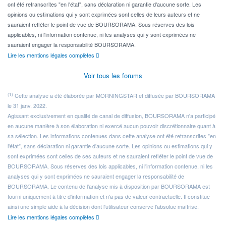
ont été retranscrites "en l'état", sans déclaration ni garantie d'aucune sorte. Les
opinions ou estimations qui y sont exprimées sont celles de leurs auteurs et ne
sauraient refléter le point de vue de BOURSORAMA. Sous réserves des lois
applicables, ni l'information contenue, ni les analyses qui y sont exprimées ne
sauraient engager la responsabilité BOURSORAMA.
Lire les mentions légales complètes
Voir tous les forums
(1)
Cette analyse a été élaborée par MORNINGSTAR et diffusée par BOURSORAMA
le 31 janv. 2022.
Agissant exclusivement en qualité de canal de diffusion, BOURSORAMA n'a participé
en aucune manière à son élaboration ni exercé aucun pouvoir discrétionnaire quant à
sa sélection. Les informations contenues dans cette analyse ont été retranscrites "en
l'état", sans déclaration ni garantie d'aucune sorte. Les opinions ou estimations qui y
sont exprimées sont celles de ses auteurs et ne sauraient refléter le point de vue de
BOURSORAMA. Sous réserves des lois applicables, ni l'information contenue, ni les
analyses qui y sont exprimées ne sauraient engager la responsabilité de
BOURSORAMA. Le contenu de l'analyse mis à disposition par BOURSORAMA est
fourni uniquement à titre d'information et n'a pas de valeur contractuelle. Il constitue
ainsi une simple aide à la décision dont l'utilisateur conserve l'absolue maîtrise.
Lire les mentions légales complètes