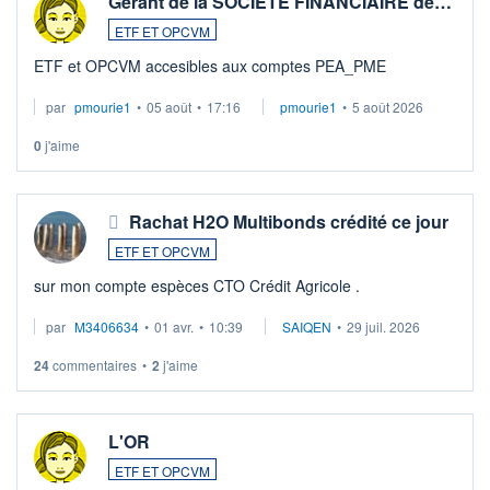
Gérant de la SOCIETE FINANCIAIRE de…
ETF ET OPCVM
ETF et OPCVM accesibles aux comptes PEA_PME
par
pmourie1
•
05 août
•
17:16
pmourie1
•
5 août 2026
0
j'aime
Rachat H2O Multibonds crédité ce jour
ETF ET OPCVM
sur mon compte espèces CTO Crédit Agricole .
par
M3406634
•
01 avr.
•
10:39
SAIQEN
•
29 juil. 2026
24
commentaires
•
2
j'aime
L'OR
ETF ET OPCVM