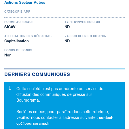
Actions Secteur Autres
CATÉGORIE AMF
FORME JURIDIQUE
TYPE D'INVESTISSEUR
SICAV
ND
AFFECTATION DES RÉSULTATS
VALEUR DERNIER COUPON
Capitalisation
ND
FONDS DE FONDS
Non
DERNIERS COMMUNIQUÉS
Message d'information
Cette société n'est pas adhérente au service de
diffusion des communiqués de presse sur
Boursorama.
Sociétés cotées, pour paraître dans cette rubrique,
veuillez nous contacter à l'adresse suivante :
contact-
cp@boursorama.fr