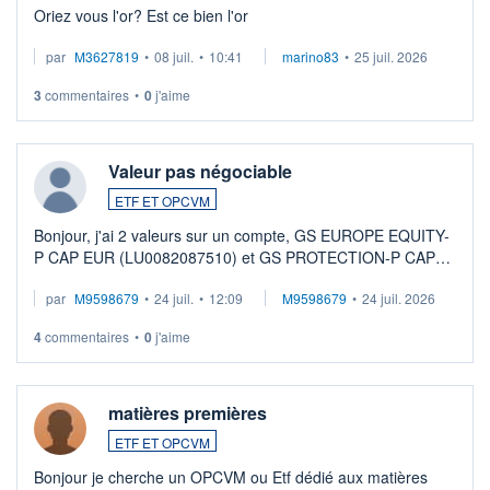
Oriez vous l'or? Est ce bien l'or
par
M3627819
•
08 juil.
•
10:41
marino83
•
25 juil. 2026
3
commentaires
•
0
j'aime
Valeur pas négociable
ETF ET OPCVM
Bonjour, j'ai 2 valeurs sur un compte, GS EUROPE EQUITY-
P CAP EUR (LU0082087510) et GS PROTECTION-P CAP
EUR (LU0546913194), que je souhaite vendre. Lorsque je
par
M9598679
•
24 juil.
•
12:09
M9598679
•
24 juil. 2026
veux procéder à la vente, on me signale ...
4
commentaires
•
0
j'aime
matières premières
ETF ET OPCVM
Bonjour je cherche un OPCVM ou Etf dédié aux matières