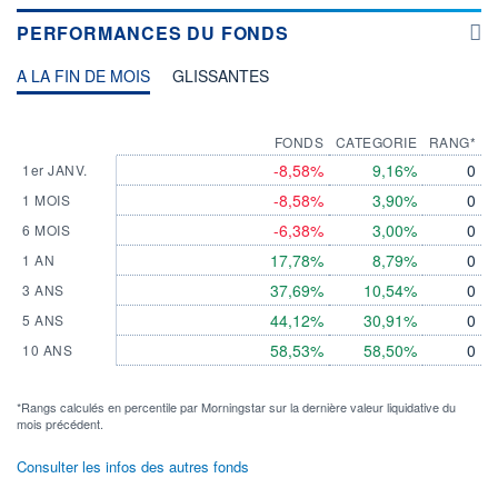
PERFORMANCES DU FONDS
A LA FIN DE MOIS
GLISSANTES
FONDS
CATEGORIE
RANG*
-8,58%
9,16%
0
1er JANV.
-8,58%
3,90%
0
1 MOIS
-6,38%
3,00%
0
6 MOIS
17,78%
8,79%
0
1 AN
37,69%
10,54%
0
3 ANS
44,12%
30,91%
0
5 ANS
58,53%
58,50%
0
10 ANS
*Rangs calculés en percentile par Morningstar sur la dernière valeur liquidative du
mois précédent.
Consulter les infos des autres fonds