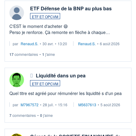
ETF Défense de la BNP au plus bas
ETF ET OPCVM
C'EST le moment d'acheter 😄​
Perso je renforce. Çà remonte en flèche à chaque
suspission d'accord dans.la guerre du moyen-orient.
par
Renaud.S.
•
30 avr.
•
13:20
Renaud.S.
•
6 août 2026
Investissement long terme tip top pour sa retraite.
LU3 ...
17
commentaires
•
1
j'aime
Liquidité dans un pea
ETF ET OPCVM
Quel titre est agréé pour rémunérer les liquidité s d'un pea
par
M7967572
•
28 juil.
•
15:16
M5637613
•
5 août 2026
7
commentaires
•
0
j'aime