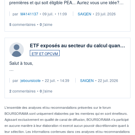
premières et qui soit éligible PEA... Auriez vous une idée?
Merci de vos conseils
par
M4141137
•
09 juil.
•
11:09
SAIQEN
•
23 juil. 2026
5
commentaires
•
0
j'aime
ETF exposés au secteur du calcul quan…
ETF ET OPCVM
Salut à tous,
Je cherche à investir sur le secteur du calcul quantique, mais
par
jeboursicote
•
22 juil.
•
14:39
SAIQEN
•
22 juil. 2026
via un ETF plutôt que des actions individuelles.
2
commentaires
•
0
j'aime
Idéalement, je voudrais qu'il soit éligible au PEA.
Pour l' ...
L'ensemble des analyses et/ou recommandations présentes sur le forum
BOURSORAMA sont uniquement élaborées par les membres qui en sont émetteurs.
Agissant exclusivement en qualité de canal de diffusion, BOURSORAMA n'a participé
en aucune manière à leur élaboration ni exercé aucun pouvoir discrétionnaire quant à
leur sélection. Les informations contenues dans ces analyses et/ou recommandations